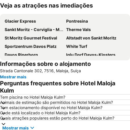
Veja as atrações nas imediações
Ampliar mapa
Glacier Express
Pontresina
Sankt Moritz - Corviglia - Marguns
Therme Vals
St Moritz Gourmet Festival
Altstadt von Sankt Moritz
Sportzentrum Davos Platz
White Turf
Davos Rinerhorn
Iglu Dorf Davos-Klosters
Informações sobre o alojamento
St Moritzersee
Opera Festival Engadin St Moritz
Strada Cantonale 302, 7516, Maloja, Suíça
Bahnhof Sankt Moritz
Lenzerheide
Mostrar mais
Arosa
Flüelapass
Perguntas frequentes sobre Hotel Maloja
Kulm
Tem piscina no Hotel Maloja Kulm?
Animais de estimação são permitidos no Hotel Maloja Kulm?
Tem estacionamento disponível no Hotel Maloja Kulm?
Onde está localizado o Hotel Maloja Kulm?
Quais atrações populares estão perto do Hotel Maloja Kulm?
Mostrar mais