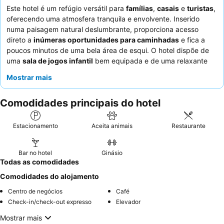
Este hotel é um refúgio versátil para
famílias
,
casais
e
turistas
,
oferecendo uma atmosfera tranquila e envolvente. Inserido
numa paisagem natural deslumbrante, proporciona acesso
direto a
inúmeras oportunidades para caminhadas
e fica a
poucos minutos de uma bela área de esqui. O hotel dispõe de
uma
sala de jogos infantil
bem equipada e de uma relaxante
sauna
e
serviços de massagem
para adultos, além de ser
Mostrar mais
notavelmente
pet-friendly
. Os hóspedes elogiam
consistentemente os funcionários calorosos e dedicados, a
Comodidades principais do hotel
qualidade excecional do menu do jantar, que apresenta
ingredientes locais, e o extenso buffet de pequeno-almoço.
Para vistas ideais, os hóspedes devem solicitar quartos nos
Estacionamento
Aceita animais
Restaurante
andares mais altos.
Bar no hotel
Ginásio
Todas as comodidades
Comodidades do alojamento
Centro de negócios
Café
Check-in/check-out expresso
Elevador
Mostrar mais