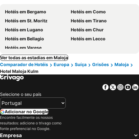
Hotéis em Bergamo
Hotéis em Como
Hotéis em St. Moritz
Hotéis em Tirano
Hotéis em Lugano
Hotéis em Chur
Hotéis em Bellagio
Hotéis em Lecco
Hotéis em Varese
Ver todas as estadias em Maloja
Comparador de Hotéis
Europa
Suíça
Grisões
Maloja
Hotel Maloja Kulm
Facebook
Twitter
Insta
Yo
Selecione o seu país
Adicionar no Google
Encontre facilmente os nossos
resultados: adicione o trivago como
fonte preferencial no Google.
Empresa