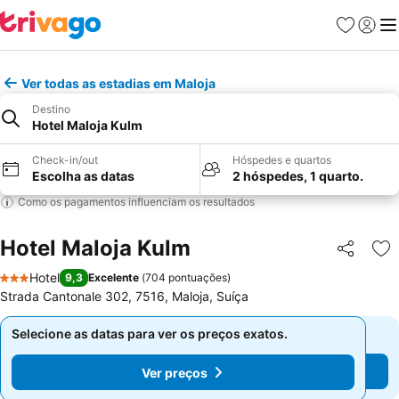
Favoritos
Iniciar
Me
Ver todas as estadias em Maloja
Destino
Hotel Maloja Kulm
Check-in/out
Hóspedes e quartos
Escolha as datas
2 hóspedes, 1 quarto.
Como os pagamentos influenciam os resultados
Hotel Maloja Kulm
Partilhar
Ad
Hotel
9,3
Excelente
(
704 pontuações
)
3 Estrelas
Strada Cantonale 302, 7516, Maloja, Suíça
Selecione as datas para ver os preços exatos.
Selecione as datas para ver os preços exatos.
Ver preços
Ver preços