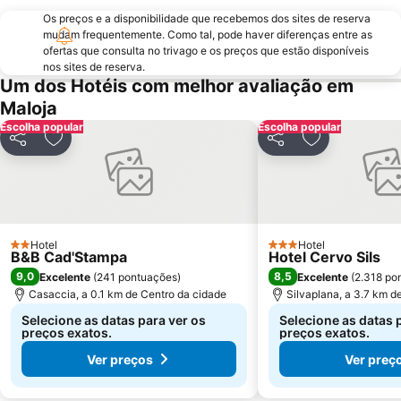
Os preços e a disponibilidade que recebemos dos sites de reserva
mudam frequentemente. Como tal, pode haver diferenças entre as
ofertas que consulta no trivago e os preços que estão disponíveis
nos sites de reserva.
Um dos Hotéis com melhor avaliação em
Maloja
Escolha popular
Escolha popular
Partilhar
Adicionar aos favoritos
Partilhar
Adicionar aos
Hotel
Hotel
2 Estrelas
3 Estrelas
B&B Cad'Stampa
Hotel Cervo Sils
9,0
8,5
Excelente
(
241 pontuações
)
Excelente
(
2.318 po
Casaccia, a 0.1 km de Centro da cidade
Silvaplana, a 3.7 km d
Selecione as datas para ver os
Selecione as datas 
preços exatos.
preços exatos.
Ver preços
Ver preç