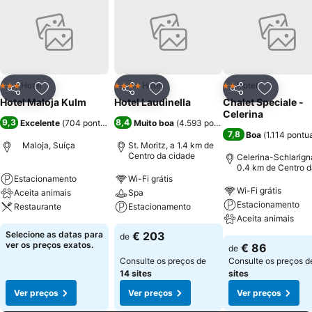
Hotel
Hotel
Hotel
3 Estrelas
4 Estrelas
2 Estrelas
Partilhar
Adicionar aos favoritos
Partilhar
Adicionar aos favoritos
Partilhar
Adicionar
Hotel Maloja Kulm
Hotel Laudinella
Chalet Speciale -
Celerina
9,3
8,4
Excelente
(
704 pontuações
)
Muito boa
(
4.593 pontuações
)
7,8
Boa
(
1.114 pontu
Maloja, Suíça
St. Moritz, a 1.4 km de
Centro da cidade
Celerina-Schlarign
0.4 km de Centro d
cidade
Estacionamento
Wi-Fi grátis
Wi-Fi grátis
Aceita animais
Spa
Estacionamento
Restaurante
Estacionamento
Aceita animais
Selecione as datas para
€ 203
de
ver os preços exatos.
€ 86
de
Consulte os preços de
Consulte os preços 
14 sites
sites
Ver preços
Ver preços
Ver preços