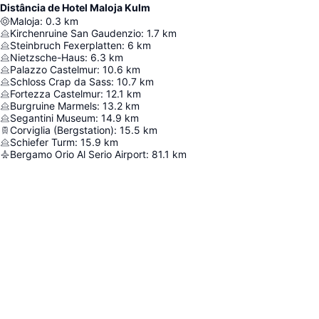
Distância de Hotel Maloja Kulm
Maloja
:
0.3
km
Kirchenruine San Gaudenzio
:
1.7
km
Steinbruch Fexerplatten
:
6
km
Nietzsche-Haus
:
6.3
km
Palazzo Castelmur
:
10.6
km
Schloss Crap da Sass
:
10.7
km
Fortezza Castelmur
:
12.1
km
Burgruine Marmels
:
13.2
km
Segantini Museum
:
14.9
km
Corviglia (Bergstation)
:
15.5
km
Schiefer Turm
:
15.9
km
Bergamo Orio Al Serio Airport
:
81.1
km