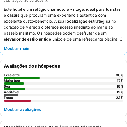
atualização: 30 Jul 2026
Este hotel é um refúgio charmoso e vintage, ideal para
turistas
e
casais
que procuram uma experiência autêntica com
excelente custo-benefício. A sua
localização estratégica
no
coração de Viareggio oferece acesso imediato ao mar e ao
passeio marítimo. Os hóspedes podem desfrutar de um
elevador de estilo antigo
único e de uma refrescante piscina. O
staff recebe consistentemente elogios pela sua prestatividade e
Mostrar mais
comportamento acolhedor, complementando as experiências
gastronómicas geralmente positivas, especialmente o
abundante
buffet de pequeno-almoço
. Para aqueles que
Avaliações dos hóspedes
desejam vistas panorâmicas, muitos quartos oferecem
pitorescas
vistas para o mar
.
Excelente
30
%
Muito boa
17
%
Boa
18
%
Aceitável
12
%
Fraca
23
%
Mostrar avaliações