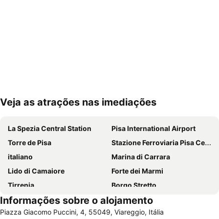
Veja as atrações nas imediações
Ampliar mapa
La Spezia Central Station
Pisa International Airport
Torre de Pisa
Stazione Ferroviaria Pisa Centrale
italiano
Marina di Carrara
Lido di Camaiore
Forte dei Marmi
Tirrenia
Borgo Stretto
Informações sobre o alojamento
Consorzio Marittimo Turistico - 5 terre - Golfo dei Poeti
Via del Prione
Piazza Giacomo Puccini, 4, 55049, Viareggio, Itália
Parque Nacional de Cinque Terre
Marina Piccola