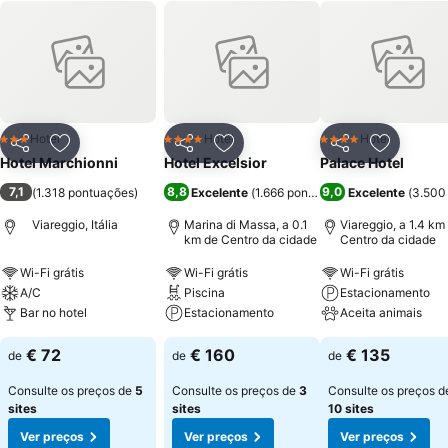
Hotel
Hotel
Hotel
3 Estrelas
4 Estrelas
4 Estrelas
Partilhar
Adicionar aos favoritos
Partilhar
Adicionar aos favoritos
Partilhar
Adicionar
Hotel Marchionni
Hotel Excelsior
Palace Hotel
7,1
8,8
9,0
(
1.318 pontuações
)
Excelente
(
1.666 pontuações
Excelente
)
(
3.500
Viareggio, Itália
Marina di Massa, a 0.1
Viareggio, a 1.4 km
km de Centro da cidade
Centro da cidade
Wi-Fi grátis
Wi-Fi grátis
Wi-Fi grátis
A/C
Piscina
Estacionamento
Bar no hotel
Estacionamento
Aceita animais
€ 72
€ 160
€ 135
de
de
de
Consulte os preços de
5
Consulte os preços de
3
Consulte os preços d
sites
sites
10 sites
Ver preços
Ver preços
Ver preços