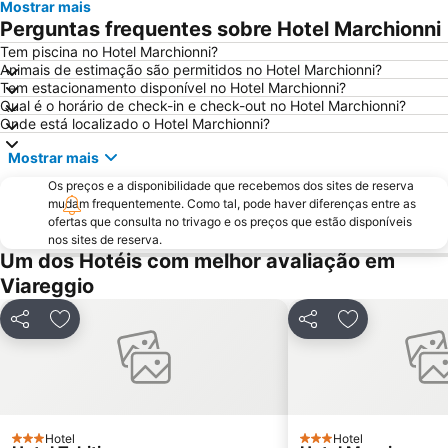
Mostrar mais
Viareggio Railway Station
Regina Margherita
Perguntas frequentes sobre Hotel Marchionni
Fiera di Sant'Ermete
Balbano
Tem piscina no Hotel Marchionni?
Animais de estimação são permitidos no Hotel Marchionni?
Marina di Massa
Chiesa di San Michele in Borgo
Tem estacionamento disponível no Hotel Marchionni?
San Terenzo
Venezia
Qual é o horário de check-in e check-out no Hotel Marchionni?
Onde está localizado o Hotel Marchionni?
Spiaggia di PortoVenere
Accademia Navale
Mostrar mais
Estação Ferroviária de Corniglia
Roma
Os preços e a disponibilidade que recebemos dos sites de reserva
Torre del Lago
Porto
mudam frequentemente. Como tal, pode haver diferenças entre as
San Francesco
Ponte del Diavolo o della Maddalena
ofertas que consulta no trivago e os preços que estão disponíveis
nos sites de reserva.
Calignaia
Um dos Hotéis com melhor avaliação em
Viareggio
Partilhar
Adicionar aos favoritos
Partilhar
Adicionar aos
Hotel
Hotel
3 Estrelas
3 Estrelas