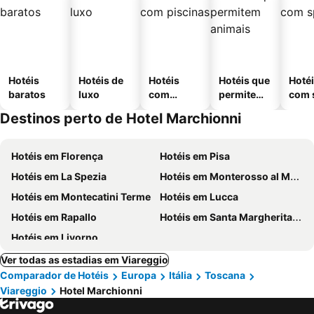
Hotéis
Hotéis de
Hotéis
Hotéis que
Hoté
baratos
luxo
com
permitem
com 
piscinas
animais
Destinos perto de Hotel Marchionni
Hotéis em Florença
Hotéis em Pisa
Hotéis em La Spezia
Hotéis em Monterosso al Mare
Hotéis em Montecatini Terme
Hotéis em Lucca
Hotéis em Rapallo
Hotéis em Santa Margherita Ligure
Hotéis em Livorno
Ver todas as estadias em Viareggio
Comparador de Hotéis
Europa
Itália
Toscana
Viareggio
Hotel Marchionni