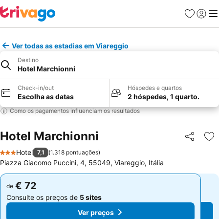
Favoritos
Iniciar
Me
Ver todas as estadias em Viareggio
Destino
Hotel Marchionni
Check-in/out
Hóspedes e quartos
Escolha as datas
2 hóspedes, 1 quarto.
Como os pagamentos influenciam os resultados
Hotel Marchionni
Partilhar
Ad
Hotel
7,1
(
1.318 pontuações
)
3 Estrelas
Piazza Giacomo Puccini, 4, 55049, Viareggio, Itália
€ 72
€ 72
de
de
Consulte os preços de
5 sites
Consulte os preços de
5 sites
Ver preços
Ver preços