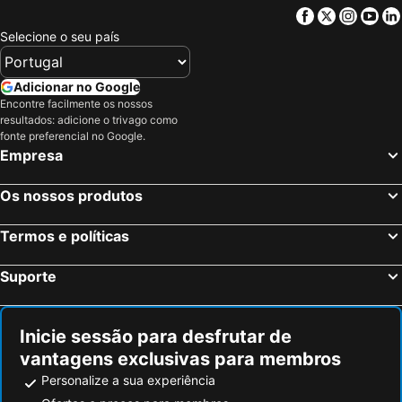
Facebook
Twitter
Insta
Yo
Selecione o seu país
Adicionar no Google
Encontre facilmente os nossos
resultados: adicione o trivago como
fonte preferencial no Google.
Empresa
Os nossos produtos
Termos e políticas
Suporte
Inicie sessão para desfrutar de
vantagens exclusivas para membros
Personalize a sua experiência