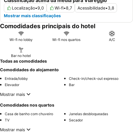
Classificação acima da média para Viareggio
Localização
•
9,0
Wi-fi
•
8,7
Acessibilidade
•
3,8
Mostrar mais classificações
Comodidades principais do hotel
Wi-fi no lobby
Wi-fi nos quartos
A/C
Bar no hotel
Todas as comodidades
Comodidades do alojamento
Entrada/lobby
Check-in/check-out expresso
Elevador
Bar
Mostrar mais
Comodidades nos quartos
Casa de banho com chuveiro
Janelas desbloqueadas
TV
Secador
Mostrar mais