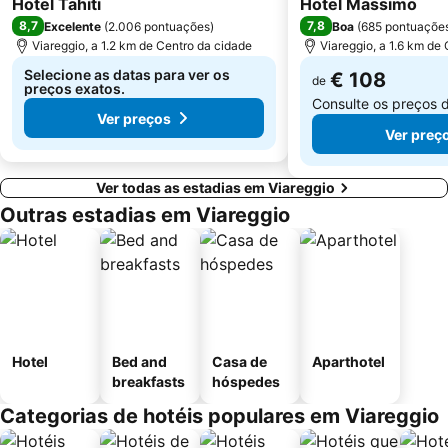
Hotel Tahiti
Hotel Massimo
8,7
7,8
Excelente
(
2.006 pontuações
)
Boa
(
685 pontuaçõe
Viareggio, a 1.2 km de Centro da cidade
Viareggio, a 1.6 km de
Selecione as datas para ver os
€ 108
de
preços exatos.
Consulte os preços 
Ver preços
Ver preç
Ver todas as estadias em Viareggio
Outras estadias em Viareggio
Hotel
Bed and
Casa de
Aparthotel
breakfasts
hóspedes
Categorias de hotéis populares em Viareggio