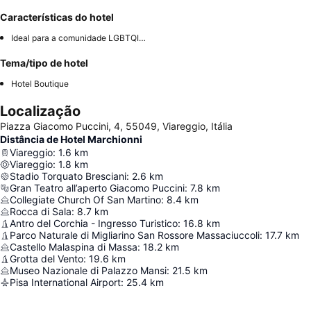
Características do hotel
Ideal para a comunidade LGBTQIA+
Tema/tipo de hotel
Hotel Boutique
Localização
Piazza Giacomo Puccini, 4, 55049, Viareggio, Itália
Distância de Hotel Marchionni
Viareggio
:
1.6
km
Viareggio
:
1.8
km
Stadio Torquato Bresciani
:
2.6
km
Gran Teatro all’aperto Giacomo Puccini
:
7.8
km
Collegiate Church Of San Martino
:
8.4
km
Rocca di Sala
:
8.7
km
Antro del Corchia - Ingresso Turistico
:
16.8
km
Parco Naturale di Migliarino San Rossore Massaciuccoli
:
17.7
km
Castello Malaspina di Massa
:
18.2
km
Grotta del Vento
:
19.6
km
Museo Nazionale di Palazzo Mansi
:
21.5
km
Pisa International Airport
:
25.4
km