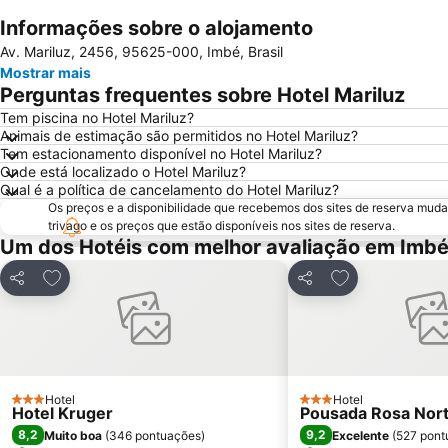
Informações sobre o alojamento
Av. Mariluz, 2456, 95625-000, Imbé, Brasil
Mostrar mais
Perguntas frequentes sobre Hotel Mariluz
Tem piscina no Hotel Mariluz?
Animais de estimação são permitidos no Hotel Mariluz?
Tem estacionamento disponível no Hotel Mariluz?
Onde está localizado o Hotel Mariluz?
Qual é a política de cancelamento do Hotel Mariluz?
Os preços e a disponibilidade que recebemos dos sites de reserva muda
trivago e os preços que estão disponíveis nos sites de reserva.
Um dos Hotéis com melhor avaliação em Imb
Adicionar aos favoritos
Adicionar aos f
Partilhar
Partilhar
Hotel
Hotel
3 Estrelas
3 Estrelas
Hotel Kruger
Pousada Rosa Nor
8,2
9,2
Muito boa
(
346 pontuações
)
Excelente
(
527 pont