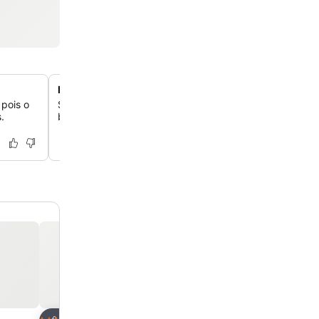
Restaurante e bar no local
 pois o
Saboreie refeições deliciosas e bebidas refrescantes no
.
bar do próprio hotel, que oferece opções de refeições 