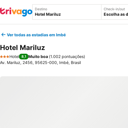
Destino
Check-in/out
Escolha as 
Ver todas as estadias em Imbé
Hotel Mariluz
Hotel
Muito boa
(
1.002 pontuações
)
8,1
3 Estrelas
Av. Mariluz, 2456, 95625-000, Imbé, Brasil