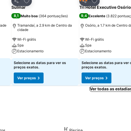
itos
Adicionar aos favoritos
Adicionar aos fav
Hotel
Hotel
3 Estrelas
Partilhar
Partilhar
Sulmar
Tri Hotel Executive Osório
8,1
9,4
Muito boa
(
364 pontuações
)
Excelente
(
3.822 pontua
dade
Tramandaí, a 2.9 km de Centro da
Osório, a 1.7 km de Centro 
cidade
Wi-Fi grátis
Wi-Fi grátis
Spa
Spa
Estacionamento
Estacionamento
Selecione as datas para ver os
Selecione as datas para ver 
preços exatos.
preços exatos.
Ver preços
Ver preços
Ver todas as estadi
tos
Piscina