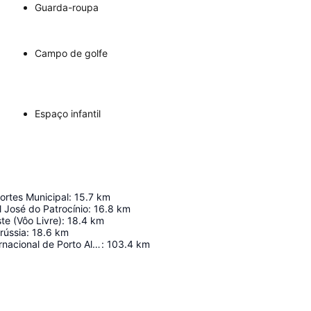
Guarda-roupa
Campo de golfe
Espaço infantil
ortes Municipal
:
15.7
km
l José do Patrocínio
:
16.8
km
e (Vôo Livre)
:
18.4
km
rússia
:
18.6
km
Aeroporto Internacional de Porto Alegre
:
103.4
km