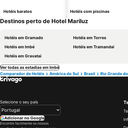
Hotéis baratos
Hotéis com piscinas
Destinos perto de Hotel Mariluz
Hotéis em Gramado
Hotéis em Torres
Hotéis em Imbé
Hotéis em Tramandaí
Hotéis em Gravataí
Ver todas as estadias em Imbé
Comparador de Hotéis
América do Sul
Brasil
Rio Grande do
Selecione o seu país
Te
Te
Adicionar no Google
In
Encontre facilmente os nossos
De