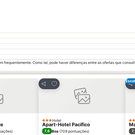
Ampliar mapa
m frequentemente. Como tal, pode haver diferenças entre as ofertas que consult
é
Escol
avoritos
Adicionar aos favoritos
Partilhar
Par
Hotel
3 Estrelas
2 E
te
Apart-Hotel Pacífico
Ma
7,6
7,
uações
)
Boa
(
709 pontuações
)