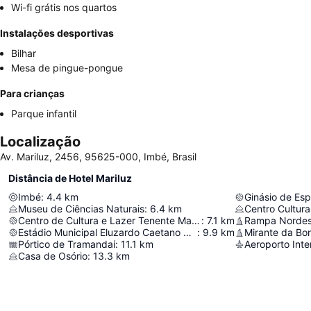
Wi-fi grátis nos quartos
Instalações desportivas
Bilhar
Mesa de pingue-pongue
Para crianças
Parque infantil
Localização
Av. Mariluz, 2456, 95625-000, Imbé, Brasil
Distância de Hotel Mariluz
Imbé
:
4.4
km
Ginásio de Esp
Museu de Ciências Naturais
:
6.4
km
Centro Cultura
Centro de Cultura e Lazer Tenente Marino Dias de Oliveira
:
7.1
km
Rampa Nordest
Estádio Municipal Eluzardo Caetano da Silva
:
9.9
km
Mirante da Bor
Pórtico de Tramandaí
:
11.1
km
Casa de Osório
:
13.3
km