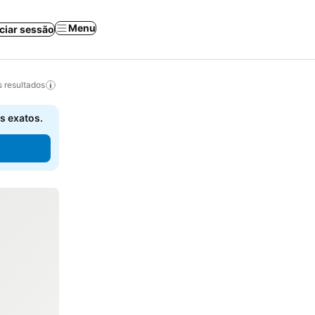
Menu
iciar sessão
 resultados
s exatos.