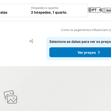
Hóspedes e quartos
PT · €
In
datas
2 hóspedes, 1 quarto.
Como os pagamentos influenciam os
Adicionar aos favoritos
Selecione as datas para ver os preço
Partilhar
Ver preços