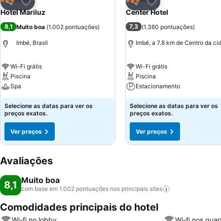
Adicionar aos favoritos
Adicionar aos favor
Hotel
Hotel
3 Estrelas
3 Estrelas
Partilhar
Partilhar
Hotel Mariluz
Center Hotel
8,1
7,3
Muito boa
(
1.002 pontuações
)
(
1.360 pontuações
)
Imbé, Brasil
Imbé, a 7.8 km de Centro da ci
Wi-Fi grátis
Wi-Fi grátis
Piscina
Piscina
Spa
Estacionamento
Selecione as datas para ver os
Selecione as datas para ver os
preços exatos.
preços exatos.
Ver preços
Ver preços
Avaliações
Muito boa
8,1
com base em 1.002 pontuações nos principais
sites
Comodidades principais do hotel
Wi-fi no lobby
Wi-fi nos quar