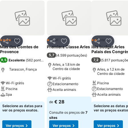
Hotel
Hotel
Hotel
4 Estrelas
1 Estrelas
2 Estrelas
Partilhar
Adicionar aos favoritos
Partilhar
Adicionar aos favoritos
Partilhar
Adicionar
Mas des Comtes de
Premiere Classe Arles
ibis budget Arles
Provence
Palais des Congrè
5,7
(
4.599 pontuações
)
9,5
7,2
Excelente
(
562 pontuações
)
(
5.817 pontuaçõ
Arles, a 1.8 km de
Centro da cidade
Tarascon, França
Arles, a 1.2 km de
Centro da cidade
Wi-Fi grátis
Wi-Fi grátis
Piscina
Estacionamento
Piscina
Estacionamento
Aceita animais
Spa
Aceita animais
€ 28
de
Selecione as datas para
Selecione as datas 
ver os preços exatos.
ver os preços exatos
Consulte os preços de
7
sites
Ver preços
Ver preços
Ver preços