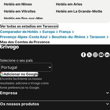
Hotéis em Nîmes
Hotéis em Arles
Hotéis em Vitrolles
Hotéis em La Grande-Motte
Hotéis em Fos-sur-Mer
Ver todas as estadias em Tarascon
Comparador de Hotéis
Europa
França
Provença-Alpes-Costa Azul
Bouches-du-Rhône
Tarascon
Mas des Comtes de Provence
Facebook
Twitter
Insta
Yo
Selecione o seu país
Adicionar no Google
Encontre facilmente os nossos
resultados: adicione o trivago como
fonte preferencial no Google.
Empresa
Os nossos produtos