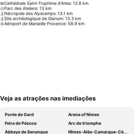
Cathédrale Saint-Trophime d'Arles
:
12.8
km
Parc des Ateliers
:
13
km
Nécropole des Alyscamps
:
13.1
km
Site archéologique de Glanum
:
13.3
km
Aéroport de Marseille Provence
:
58.9
km
Veja as atrações nas imediações
Ampliar mapa
Ponte de Gard
Arena of Nimes
Feira de Páscoa
Arc de triomphe
Abbaye de Senanque
Nîmes-Alès-Camargue-Cévennes Airport