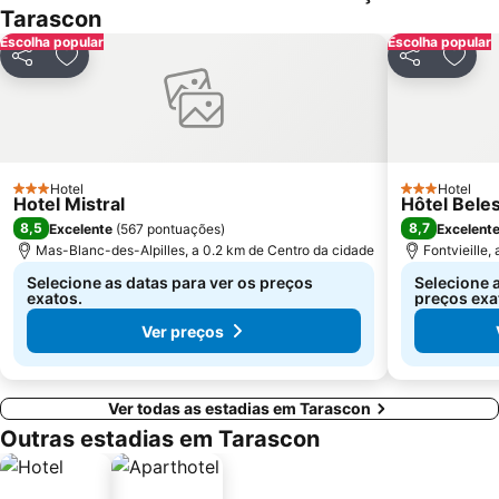
Tarascon
Escolha popular
Escolha popular
Partilhar
Adicionar aos favoritos
Partilhar
Adici
Hotel
Hotel
3 Estrelas
3 Estrelas
Hotel Mistral
Hôtel Bele
8,5
8,7
Excelente
(
567 pontuações
)
Excelent
Mas-Blanc-des-Alpilles, a 0.2 km de Centro da cidade
Fontvieille,
Selecione as datas para ver os preços
Selecione a
exatos.
preços exa
Ver preços
Ver todas as estadias em Tarascon
Outras estadias em Tarascon