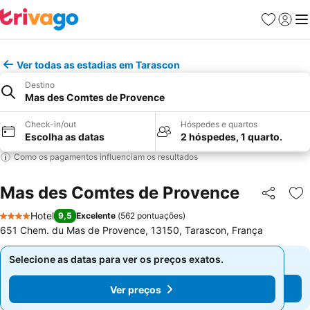
Favoritos
Iniciar
Me
Ver todas as estadias em Tarascon
Destino
Mas des Comtes de Provence
Check-in/out
Hóspedes e quartos
Escolha as datas
2 hóspedes, 1 quarto.
Como os pagamentos influenciam os resultados
Mas des Comtes de Provence
Partilhar
Ad
Hotel
9,5
Excelente
(
562 pontuações
)
4 Estrelas
651 Chem. du Mas de Provence, 13150, Tarascon, França
Selecione as datas para ver os preços exatos.
Selecione as datas para ver os preços exatos.
Ver preços
Ver preços