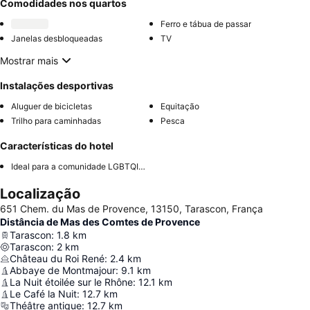
Comodidades nos quartos
Ferro e tábua de passar
Janelas desbloqueadas
TV
Mostrar mais
Instalações desportivas
Aluguer de bicicletas
Equitação
Trilho para caminhadas
Pesca
Características do hotel
Ideal para a comunidade LGBTQIA+
Localização
651 Chem. du Mas de Provence, 13150, Tarascon, França
Distância de Mas des Comtes de Provence
Tarascon
:
1.8
km
Tarascon
:
2
km
Château du Roi René
:
2.4
km
Abbaye de Montmajour
:
9.1
km
La Nuit étoilée sur le Rhône
:
12.1
km
Le Café la Nuit
:
12.7
km
Théâtre antique
:
12.7
km