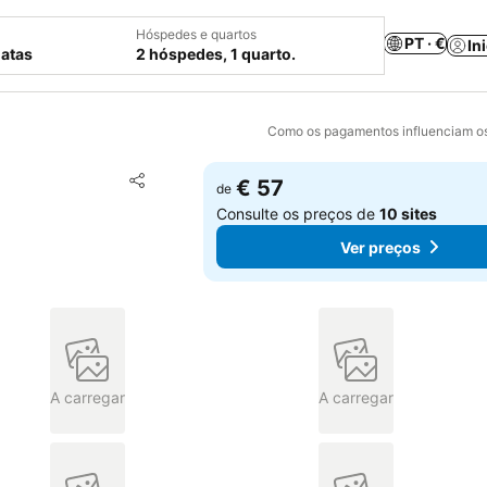
Hóspedes e quartos
PT · €
In
datas
2 hóspedes, 1 quarto.
Como os pagamentos influenciam os
Adicionar aos favoritos
€ 57
de
Partilhar
Consulte os preços de
10 sites
Ver preços
A carregar
A carregar