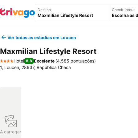
Destino
Check-in/out
Escolha as 
Ver todas as estadias em Loucen
Maxmilian Lifestyle Resort
Hotel
Excelente
(
4.585 pontuações
)
8,8
4 Estrelas
1, Loucen, 28937, República Checa
A carregar