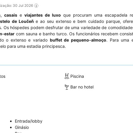
alização: 30 Jul 2026
s
,
casais
e
viajantes de luxo
que procuram uma escapadela re
stelo de Loučeň
e ao seu extenso e bem cuidado parque, ofer
os. Os hóspedes podem desfrutar de uma variedade de comodidades
m-estar
com sauna e banho turco. Os funcionários recebem consis
ndo o extenso e variado
buffet de pequeno-almoço
. Para uma e
elo para uma estadia principesca.
tos
Piscina
Bar no hotel
Entrada/lobby
Ginásio