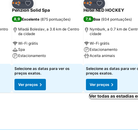
itos
Adicionar aos favoritos
Adicionar aos fav
Hotel
Hotel
3 Estrelas
3 Estrelas
Partilhar
Partilhar
Penzion Solid Spa
Hotel NED HOCKEY
8,9
7,6
Excelente
(
875 pontuações
)
Boa
(
934 pontuações
)
entro
Mladá Boleslav, a 3.6 km de Centro
Nymburk, a 0.7 km de Centr
da cidade
cidade
Wi-Fi grátis
Wi-Fi grátis
Spa
Estacionamento
Estacionamento
Aceita animais
Ver preços
Ver preços
Selecione as datas para ver os
Selecione as datas para ver 
preços exatos.
preços exatos.
Ver preços
Ver preços
Ver todas as estadias