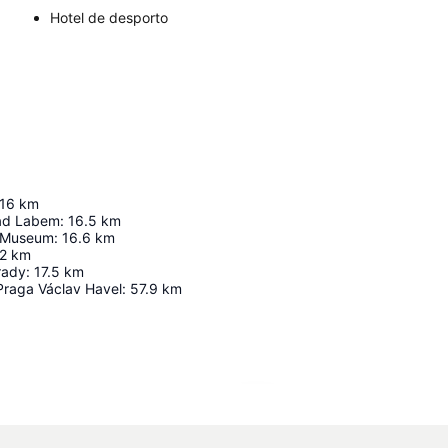
Hotel de desporto
16
km
ad Labem
:
16.5
km
 Museum
:
16.6
km
.2
km
rady
:
17.5
km
Praga Václav Havel
:
57.9
km
Ampliar mapa