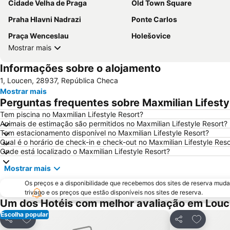
Cidade Velha de Praga
Old Town Square
Praha Hlavni Nadrazi
Ponte Carlos
Praça Wenceslau
Holešovice
Mostrar mais
Informações sobre o alojamento
1, Loucen, 28937, República Checa
Mostrar mais
Perguntas frequentes sobre Maxmilian Lifesty
Tem piscina no Maxmilian Lifestyle Resort?
Animais de estimação são permitidos no Maxmilian Lifestyle Resort?
Tem estacionamento disponível no Maxmilian Lifestyle Resort?
Qual é o horário de check-in e check-out no Maxmilian Lifestyle Reso
Onde está localizado o Maxmilian Lifestyle Resort?
Mostrar mais
Os preços e a disponibilidade que recebemos dos sites de reserva muda
trivago e os preços que estão disponíveis nos sites de reserva.
Um dos Hotéis com melhor avaliação em Lou
Escolha popular
Adicionar aos favoritos
Adicionar
Partilhar
Partilhar