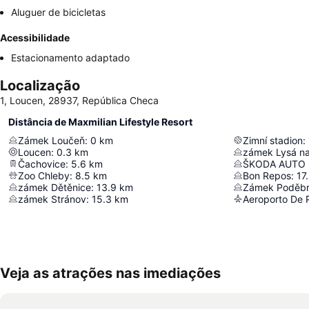
Aluguer de bicicletas
Acessibilidade
Estacionamento adaptado
Localização
1, Loucen, 28937, República Checa
Distância de Maxmilian Lifestyle Resort
Zámek Loučeň
:
0
km
Zimní stadion
:
Loucen
:
0.3
km
zámek Lysá n
Čachovice
:
5.6
km
ŠKODA AUTO
Zoo Chleby
:
8.5
km
Bon Repos
:
17
zámek Dětěnice
:
13.9
km
Zámek Poděb
zámek Stránov
:
15.3
km
Aeroporto De 
Veja as atrações nas imediações