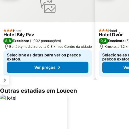
Hotel
Hotel
3 Estrelas
3 Estrelas
Hotel Bily Pav
Hotel Dvůr
8,8
9,3
Excelente
(
1.002 pontuações
)
Excelente
(
5
Benátky nad Jizerou, a 0.3 km de Centro da cidade
Krnsko, a 1.2 
Selecione as datas para ver os preços
Selecione as 
exatos.
preços exato
Ver preços
Ve
Outras estadias em Loucen