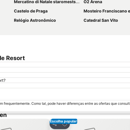
Mercatino di Natale staromestske namest
O2 Arena
Castelo de Praga
Mosteiro Franciscano e Igreja de Sã
Relógio Astronômico
Catedral San Vito
le Resort
rt?
m frequentemente. Como tal, pode haver diferenças entre as ofertas que consult
cen
Escolha popular
 aos favoritos
Adicionar aos favoritos
Partilhar