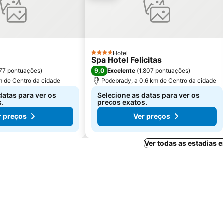
Hotel
4 Estrelas
Spa Hotel Felicitas
9,0
77 pontuações
)
Excelente
(
1.807 pontuações
)
km de Centro da cidade
Podebrady, a 0.6 km de Centro da cidade
datas para ver os
Selecione as datas para ver os
s.
preços exatos.
r preços
Ver preços
Ver todas as estadias