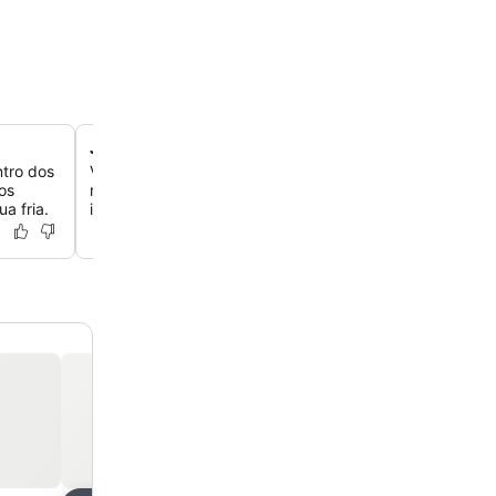
Jantar refinado à la carte
ntro dos
Você pode saborear pratos selecionados e vinhos finos 
os
restaurante Maxmilián, projetado para noites românticas
a fria.
indulgência culinária.