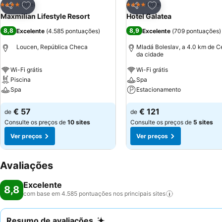
Adicionar aos favoritos
Adicionar aos favor
Hotel
Hotel
4 Estrelas
4 Estrelas
Partilhar
Partilhar
Maxmilian Lifestyle Resort
Hotel Galatea
8,8
8,9
Excelente
(
4.585 pontuações
)
Excelente
(
709 pontuações
)
Loucen, República Checa
Mladá Boleslav, a 4.0 km de C
da cidade
Wi-Fi grátis
Wi-Fi grátis
Piscina
Spa
Spa
Estacionamento
Ver preços
Ver preços
€ 57
€ 121
de
de
Consulte os preços de
10 sites
Consulte os preços de
5 sites
Ver preços
Ver preços
Avaliações
Excelente
8,8
com base em 4.585 pontuações nos principais
sites
Resumo de avaliações