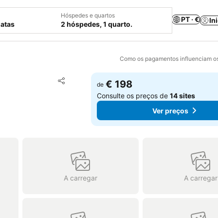
Hóspedes e quartos
PT · €
In
datas
2 hóspedes, 1 quarto.
Como os pagamentos influenciam os
Adicionar aos favoritos
€ 198
de
Partilhar
Consulte os preços de
14 sites
Ver preços
A carregar
A carregar