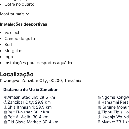
Cofre no quarto
Mostrar mais
Instalações desportivas
Voleibol
Campo de golfe
Surf
Mergulho
Ioga
Instalações para desportos aquáticos
Localização
Kiwengwa, Zanzibar City, 00200, Tanzânia
Distância de Meliá Zanzibar
Amaan Stadium
:
28.5
km
Ngome Kongw
Zanzibar City
:
29.9
km
Hamamni Persi
Shia Ithnashiri
:
29.9
km
Karume Monu
Beit El-Sahel
:
30.2
km
Tippu Tip's H
Beit Al-Ajaib
:
30.4
km
Old Slave Market
:
30.4
km
Mvave
:
73.1
k