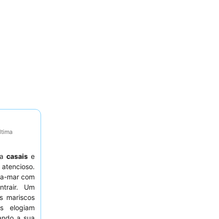
ltima
ra
casais
e
 atencioso.
ira-mar com
ntrair. Um
s mariscos
s elogiam
ando a sua