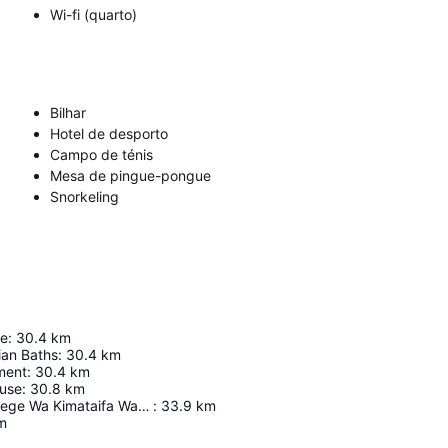
Wi-fi (quarto)
Bilhar
Hotel de desporto
Campo de ténis
Mesa de pingue-pongue
Snorkeling
e
:
30.4
km
an Baths
:
30.4
km
ment
:
30.4
km
ouse
:
30.8
km
Uwanja Wa Ndege Wa Kimataifa Wa Abeid Amani Karume
:
33.9
km
m