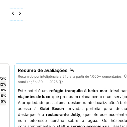
Resumo de avaliações
Resumido por inteligência artificial a partir de 1.000+ comentários · Ú
72
%
atualização: 30 Jul 2026
12
%
6
%
Este hotel é um
refúgio tranquilo à beira-mar
, ideal pa
5
%
viajantes de luxo
que procuram relaxamento e um serviço
5
%
A propriedade possui uma deslumbrante localização à be
acesso à
Gabi Beach
privada, perfeita para desco
destaque é o
restaurante Jetty
, que oferece excelente
num pitoresco cenário sobre a água. Os hóspede
consistentemente o
staff e serviço excecionais
, destac