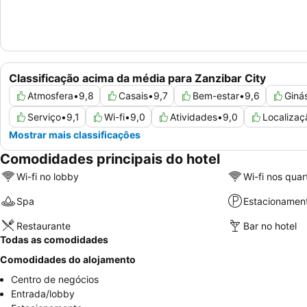
Classificação acima da média para Zanzibar City
Atmosfera
•
9,8
Casais
•
9,7
Bem-estar
•
9,6
Giná
Serviço
•
9,1
Wi-fi
•
9,0
Atividades
•
9,0
Localizaç
Mostrar mais classificações
Comodidades principais do hotel
Wi-fi no lobby
Wi-fi nos quar
Spa
Estacionamen
Restaurante
Bar no hotel
Todas as comodidades
Comodidades do alojamento
Centro de negócios
Entrada/lobby