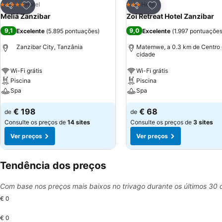
Adicionar aos favoritos
Adicionar aos favor
Hotel
Hotel
5 Estrelas
3 Estrelas
Partilhar
Partilhar
Meliá Zanzibar
Zoi Retreat Hotel Zanzibar
9,1
9,0
Excelente
(
5.895 pontuações
)
Excelente
(
1.997 pontuaçõe
Zanzibar City, Tanzânia
Matemwe, a 0.3 km de Centro
cidade
Wi-Fi grátis
Wi-Fi grátis
Piscina
Piscina
Spa
Spa
€ 198
€ 68
de
de
Consulte os preços de
14 sites
Consulte os preços de
3 sites
Ver preços
Ver preços
Tendência dos preços
Com base nos preços mais baixos no trivago durante os últimos 30 
€ 0
€ 0