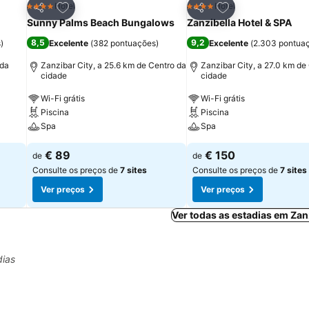
itos
Adicionar aos favoritos
Adicionar aos fav
Hotel
Hotel
4 Estrelas
4 Estrelas
Partilhar
Partilhar
Sunny Palms Beach Bungalows
Zanzibella Hotel & SPA
8,5
9,2
s
)
Excelente
(
382 pontuações
)
Excelente
(
2.303 pontua
 da
Zanzibar City, a 25.6 km de Centro da
Zanzibar City, a 27.0 km de
cidade
cidade
Wi-Fi grátis
Wi-Fi grátis
Piscina
Piscina
Spa
Spa
€ 89
€ 150
de
de
Consulte os preços de
7 sites
Consulte os preços de
7 sites
Ver preços
Ver preços
Ver todas as estadias em Zan
dias