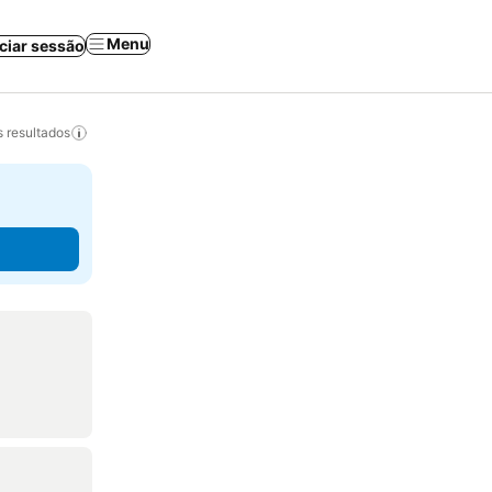
Menu
iciar sessão
 resultados