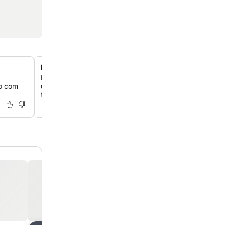
Experiência no Gabi Beach Club
Relaxe em uma faixa isolada de areia branca perolada, 
no com
um passeio panorâmico de carrinho de golfe por exuber
tropicais e vida selvagem exótica.