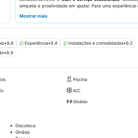
simpatia e proatividade em ajudar. Para uma experiência
considere o upgrade "The Level" para serviços e c
Mostrar mais
exclusivas.
sio
•
9,6
Experiência
•
9,4
Instalações e comodidades
•
9,2
ão
•
8,9
tos
Piscina
to
A/C
Ginásio
Discoteca
Ginásio