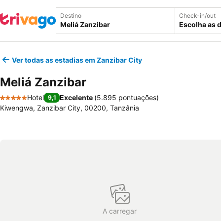
Destino
Check-in/out
Escolha as 
Ver todas as estadias em Zanzibar City
Meliá Zanzibar
Hotel
Excelente
(
5.895 pontuações
)
9,1
5 Estrelas
Kiwengwa, Zanzibar City, 00200, Tanzânia
A carregar