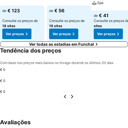
Spa
Ver preços
Ver preços
€ 123
€ 56
de
de
Ver preços
€ 41
de
Consulte os preços de
Consulte os preços de
Consulte os preços 
18 sites
19 sites
sites
Ver preços
Ver preços
Ver preços
Ver todas as estadias em Funchal
Tendência dos preços
Com base nos preços mais baixos no trivago durante os últimos 30 dias
€ 0
€ 0
€ 0
Avaliações