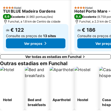
Hotel
Hotel
4 Estrelas
4 Estrelas
TUI BLUE Madeira Gardens
Hotel Porto Mare -
8,6
9,4
Excelente
(
4.960 pontuações
)
Excelente
(
9.759 po
Funchal, a 1.8 km de Centro da cidade
Funchal, a 2.3 km de C
€ 122
€ 186
de
de
Consulte os preços de
13 sites
Consulte os preços 
Ver preços
Ver preç
Ver todas as estadias em Funchal
Outras estadias em Funchal
Hotel
Bed and
Aparthotel
Hostel
Casa
breakfasts
hósp