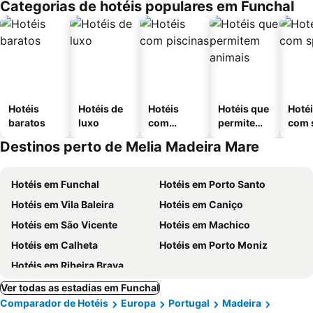
Categorias de hotéis populares em Funchal
Hotéis
Hotéis de
Hotéis
Hotéis que
Hoté
baratos
luxo
com
permitem
com 
piscinas
animais
Destinos perto de Melia Madeira Mare
Hotéis em Funchal
Hotéis em Porto Santo
Hotéis em Vila Baleira
Hotéis em Caniço
Hotéis em São Vicente
Hotéis em Machico
Hotéis em Calheta
Hotéis em Porto Moniz
Hotéis em Ribeira Brava
Ver todas as estadias em Funchal
Comparador de Hotéis
Europa
Portugal
Madeira