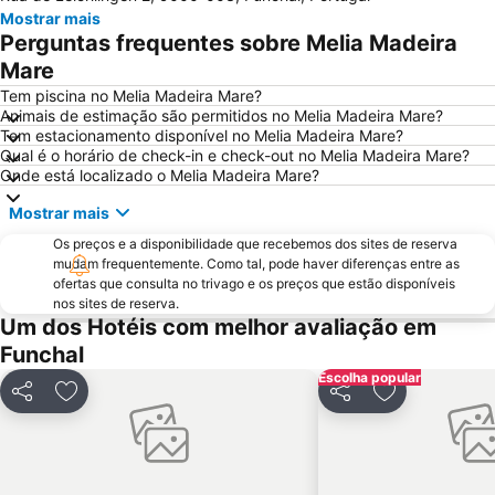
Mostrar mais
Casas Típicas de Santana
Dos Reis Magos
Perguntas frequentes sobre Melia Madeira
Avenida Arriaga
Igreja de São Martinho
Mare
Monte Palace Tropical Garden
Santa Catarina
Tem piscina no Melia Madeira Mare?
Animais de estimação são permitidos no Melia Madeira Mare?
Santa Maria
Miradouro Ponta do Sol
Tem estacionamento disponível no Melia Madeira Mare?
Qual é o horário de check-in e check-out no Melia Madeira Mare?
Clube de Golfe Santo da Serra
Parque Madeira Magic - Cidade das Crianças
Onde está localizado o Melia Madeira Mare?
Complexo Balnear de Ponta Delgada
Reid’s Palace Classic Auto Show
Mostrar mais
Porto de Ribeira Brava-Madeira
Jardim de São Martinho
Os preços e a disponibilidade que recebemos dos sites de reserva
Roseiral da Quinta do Arco
Largo do Curral das Freiras
mudam frequentemente. Como tal, pode haver diferenças entre as
ofertas que consulta no trivago e os preços que estão disponíveis
São Lourenço
Miradouro do Cabo Girão
nos sites de reserva.
Madalena do Mar
Madeira Story Centre
Um dos Hotéis com melhor avaliação em
Funchal
Igreja de Nossa Senhora da Luz
Jardim Publico da Ajuda
Escolha popular
Jardim Botânico da Madeira
Vila Beach
Partilhar
Adicionar aos favoritos
Partilhar
Adicionar aos
Sociedade Turística Palheiro Golfe
Prainha