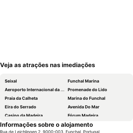
Veja as atrações nas imediações
Ampliar mapa
Seixal
Funchal Marina
Aeroporto Internacional da Madeira Cristiano Ronaldo
Promenade do Lido
Praia da Calheta
Marina do Funchal
Eira do Serrado
Avenida Do Mar
Casino da Madeira
Fórum Madeira
Informações sobre o alojamento
Sé Catedral do Funchal
Praia Machico
Rua de Leichlingen 2, 9000-003, Funchal, Portugal
Parque temático da Madeira
Praia do Sol