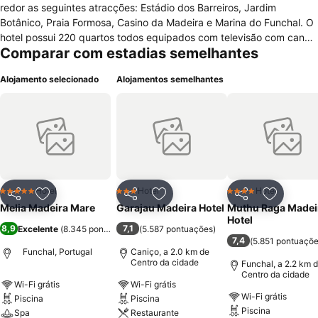
redor as seguintes atracções: Estádio dos Barreiros, Jardim
Botânico, Praia Formosa, Casino da Madeira e Marina do Funchal. O
hotel possui 220 quartos todos equipados com televisão com canais
Comparar com estadias semelhantes
satélite, internet, mesa de escritório, cofre, telefone com linha
externa directa, casa de banho com chuveiro e banheira
Alojamento selecionado
Alojamentos semelhantes
combinados, sofá-cama, mini bar, ar condicionado, serviço de
preparação de camas para dormir diário e serviço de limpeza diário.
As funcionalidades disponibilizadas por este hotel, em termos de
serviços gerais, incluem internet, equipamento audiovisual,
estacionamento para hóspedes de cortesia, serviços de casamento,
assistência com excursões, casa de câmbio e instalações para
eventos que incluem salas de reuniões e facilidades para serviços
de banquete. Na área da restauração o hotel possui bar,
Hotel
Hotel
Hotel
5 Estrelas
3 Estrelas
4 Estrelas
Partilhar
Adicionar aos favoritos
Partilhar
Adicionar aos favoritos
Partilhar
Adicionar
restaurante e bar na beira da piscina. Para actividades de lazer
Melia Madeira Mare
Garajau Madeira Hotel
Muthu Raga Madei
estão ainda disponíveis para os hóspedes spa, ginásio, piscina
Hotel
8,9
7,1
Excelente
(
8.345 pontuações
)
(
5.587 pontuações
)
externa, piscina interna, sauna a vapor, sauna seca e piscina infantil.
7,4
(
5.851 pontuaçõ
Funchal, Portugal
Caniço, a 2.0 km de
Centro da cidade
Funchal, a 2.2 km 
Centro da cidade
Wi-Fi grátis
Wi-Fi grátis
Wi-Fi grátis
Piscina
Piscina
Piscina
Spa
Restaurante