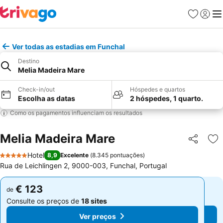
Favoritos
Iniciar
Me
Ver todas as estadias em Funchal
Destino
Melia Madeira Mare
Check-in/out
Hóspedes e quartos
Escolha as datas
2 hóspedes, 1 quarto.
Como os pagamentos influenciam os resultados
Melia Madeira Mare
Partilhar
Ad
Hotel
8,9
Excelente
(
8.345 pontuações
)
5 Estrelas
Rua de Leichlingen 2, 9000-003, Funchal, Portugal
€ 123
€ 123
de
de
Consulte os preços de
18 sites
Consulte os preços de
18 sites
Ver preços
Ver preços