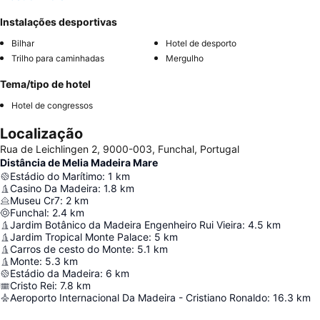
Instalações desportivas
Bilhar
Hotel de desporto
Trilho para caminhadas
Mergulho
Tema/tipo de hotel
Hotel de congressos
Localização
Rua de Leichlingen 2, 9000-003, Funchal, Portugal
Distância de Melia Madeira Mare
Estádio do Marítimo
:
1
km
Casino Da Madeira
:
1.8
km
Museu Cr7
:
2
km
Funchal
:
2.4
km
Jardim Botânico da Madeira Engenheiro Rui Vieira
:
4.5
km
Jardim Tropical Monte Palace
:
5
km
Carros de cesto do Monte
:
5.1
km
Monte
:
5.3
km
Estádio da Madeira
:
6
km
Cristo Rei
:
7.8
km
Aeroporto Internacional Da Madeira - Cristiano Ronaldo
:
16.3
km