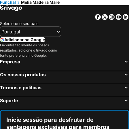
Funchal
Melia Madeira Mare
Facebook
Twitter
Insta
Yo
Selecione o seu país
Adicionar no Google
Encontre facilmente os nossos
resultados: adicione o trivago como
fonte preferencial no Google.
Empresa
Os nossos produtos
Termos e políticas
Suporte
Inicie sessão para desfrutar de
vantagens exclusivas para membros