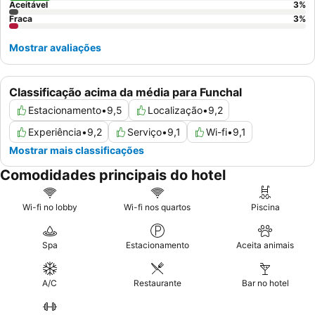
Aceitável
3
%
Fraca
3
%
Mostrar avaliações
Classificação acima da média para Funchal
Estacionamento
•
9,5
Localização
•
9,2
Experiência
•
9,2
Serviço
•
9,1
Wi-fi
•
9,1
Mostrar mais classificações
Comodidades principais do hotel
Wi-fi no lobby
Wi-fi nos quartos
Piscina
Spa
Estacionamento
Aceita animais
A/C
Restaurante
Bar no hotel