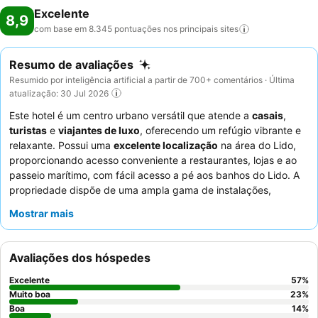
Excelente
8,9
com base em 8.345 pontuações nos principais
sites
Resumo de avaliações
Resumido por inteligência artificial a partir de 700+ comentários · Última
atualização: 30 Jul 2026
Este hotel é um centro urbano versátil que atende a
casais
,
turistas
e
viajantes de luxo
, oferecendo um refúgio vibrante e
relaxante. Possui uma
excelente localização
na área do Lido,
proporcionando acesso conveniente a restaurantes, lojas e ao
passeio marítimo, com fácil acesso a pé aos banhos do Lido. A
propriedade dispõe de uma ampla gama de instalações,
incluindo uma piscina exterior limpa, uma piscina interior maior
Mostrar mais
do que o habitual, um ginásio bem equipado e um
spa
tranquilo
para relaxamento. Os hóspedes elogiam consistentemente o
excecional
staff e serviço
, destacando a sua simpatia e
Avaliações dos hóspedes
abordagem proativa, e realçam o extenso e variado
buffet de
pequeno-almoço
com uma popular estação de omeletes. Para
Excelente
57
%
uma experiência aprimorada, considere solicitar um quarto com
Muito boa
23
%
vista para o mar
Boa
e varanda.
14
%