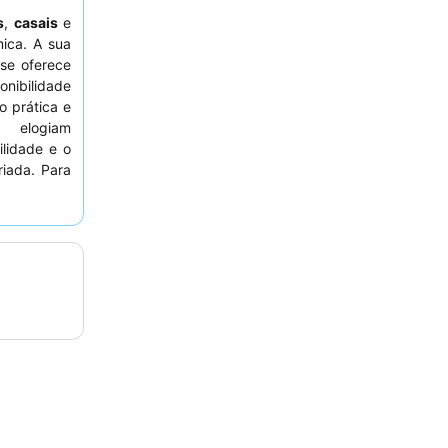
s
,
casais
e
ica. A sua
se oferece
onibilidade
 prática e
s elogiam
ilidade e o
riada. Para
rado para o