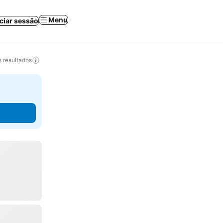
Menu
iciar sessão
 resultados