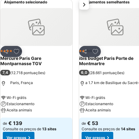
Alojamento selecionado
Alojamentos semelhantes
próximo
Adicionar aos favoritos
Adicionar aos favor
Hotel
Hotel
4 Estrelas
2 Estrelas
Partilhar
Partilhar
Mercure Paris Gare
ibis budget Paris Porte de
Montparnasse TGV
Montmartre
7,4
6,0
(
12.718 pontuações
)
(
28.661 pontuações
)
Paris, França
a 1.7 km de Basilique du Sacr
Wi-Fi grátis
Wi-Fi grátis
Estacionamento
Estacionamento
Aceita animais
Aceita animais
€ 139
€ 53
de
de
Consulte os preços de
13 sites
Consulte os preços de
14 sites
Ver preços
Ver preços