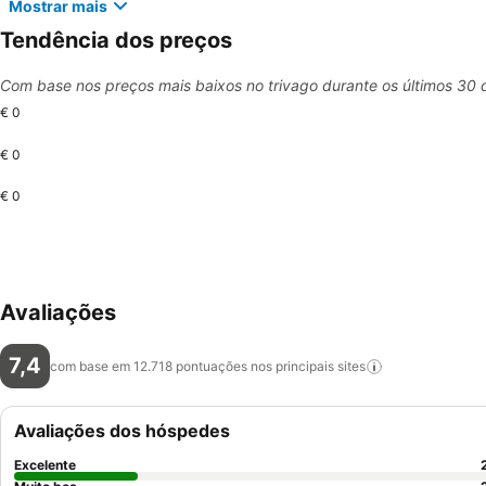
Mostrar mais
Tendência dos preços
Com base nos preços mais baixos no trivago durante os últimos 30 
€ 0
€ 0
€ 0
Avaliações
7,4
com base em 12.718 pontuações nos principais
sites
Avaliações dos hóspedes
Excelente