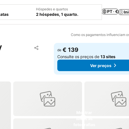
Hóspedes e quartos
PT · €
In
datas
2 hóspedes, 1 quarto.
Como os pagamentos influenciam os
V
Adicionar aos favoritos
€ 139
de
Partilhar
Consulte os preços de
13 sites
Ver preços