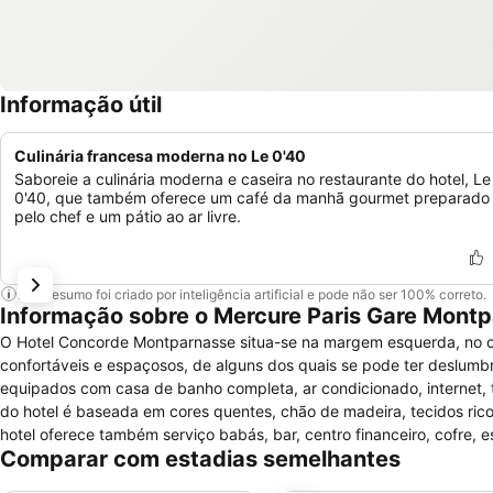
Informação útil
Culinária francesa moderna no Le 0'40
Saboreie a culinária moderna e caseira no restaurante do hotel, Le
0'40, que também oferece um café da manhã gourmet preparado
pelo chef e um pátio ao ar livre.
Este resumo foi criado por inteligência artificial e pode não ser 100% correto.
Informação sobre o Mercure Paris Gare Mont
O Hotel Concorde Montparnasse situa-se na margem esquerda, no c
confortáveis e espaçosos, de alguns dos quais se pode ter deslumbr
equipados com casa de banho completa, ar condicionado, internet, tv 
do hotel é baseada em cores quentes, chão de madeira, tecidos rico
hotel oferece também serviço babás, bar, centro financeiro, cofre,
Comparar com estadias semelhantes
crianças, restaurante, serviço quartos, sala de leitura, permissão d
viajam em negócios, pois possui uma grande variedade de salas de 