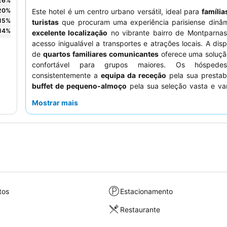
26
%
20
%
Este hotel é um centro urbano versátil, ideal para
família
15
%
turistas
que procuram uma experiência parisiense dinâm
14
%
excelente localização
no vibrante bairro de Montparnas
acesso inigualável a transportes e atrações locais. A disp
de
quartos familiares comunicantes
oferece uma solução
confortável para grupos maiores. Os hóspede
consistentemente a
equipa da receção
pela sua prestab
buffet de pequeno-almoço
pela sua seleção vasta e va
uma estadia mais tranquila, considere pedir um quarto vi
Mostrar mais
jardim.
tos
Estacionamento
Restaurante