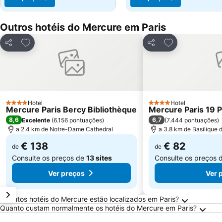
Outros hotéis do Mercure em Paris
Adicionar aos favoritos
Adicionar aos f
Partilhar
Partilhar
Hotel
Hotel
4 Estrelas
4 Estrelas
Mercure Paris Bercy Bibliothèque
Mercure Paris 19 P
8,6
6,7
Excelente
(
6.156 pontuações
)
(
7.444 pontuações
)
a 2.4 km de Notre-Dame Cathedral
a 3.8 km de Basilique
€ 138
€ 82
de
de
Consulte os preços de
13 sites
Consulte os preços 
Ver preços
Ver 
Perguntas Frequentes sobre Paris
Quantos hotéis do Mercure estão localizados em Paris?
Quanto custam normalmente os hotéis do Mercure em Paris?