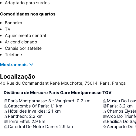
Adaptado para surdos
Comodidades nos quartos
Banheira
TV
Aquecimento central
Ar condicionado
Canais por satélite
Telefone
Mostrar mais
Localização
40 Rue du Commandant René Mouchotte, 75014, Paris, França
Distância de Mercure Paris Gare Montparnasse TGV
Paris Montparnasse 3 - Vaugirard
:
0.2
km
Museu Do Lou
Catacombs Of Paris
:
1.1
km
Paris
:
3.2
km
Hôtel des Invalides
:
2.1
km
Champs Élysé
Pantheon
:
2.2
km
Arco Do Triunf
Torre Eiffel
:
2.9
km
Basílica Do S
Catedral De Notre Dame
:
2.9
km