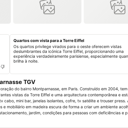
Quartos com vista para a Torre Eiffel
Os quartos privilege virados para o oeste oferecem vistas
deslumbrantes da icónica Torre Eiffel, proporcionando uma
experiência verdadeiramente parisiense, especialmente quan
brilha à noite.
parnasse TGV
oração do bairro Montparnasse, em Paris. Construído em 2004, tem
antes vistas da Torre Eiffel e uma arquitectura contemporânea e es
cabo, mini bar, janelas isolantes, cofre, tv satélite e trouser press
s e mobiliário em madeira escura de forma a criar um ambiente acol
 estacionamento, jardim, condições para pessoas com deficiências e 
e animais de estimação e recepção com lobby . É o local perfeito par
reuniões com ambientes ideais para conferências e eventos.