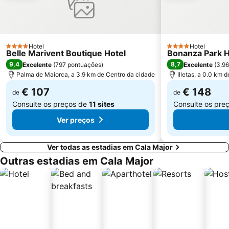
Centre
Portixol
Palma Aquarium
Mega Park
Son Peretó
Passeios por Palma de Mallorca
Hotel
Hotel
4 Estrelas
4 Estrelas
Belle Marivent Boutique Hotel
Bonanza Park Ho
Platja La Romana o Platja Peguera Romana o Platja dels Morts
RIU Center
9,4
8,7
Excelente
(
797 pontuações
)
Excelente
(
3.9
Ballermann 6
Cala Deiá
Palma de Maiorca, a 3.9 km de Centro da cidade
Illetas, a 0.0 km 
Ses Covetes
Port de Portals
€ 107
€ 148
de
de
Consulte os preços de
11 sites
Consulte os pre
Ver preços
Ver todas as estadias em Cala Major
Outras estadias em Cala Major