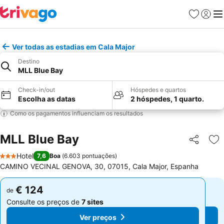
Favoritos
Iniciar
Me
Ver todas as estadias em Cala Major
Destino
MLL Blue Bay
Check-in/out
Hóspedes e quartos
Escolha as datas
2 hóspedes, 1 quarto.
Como os pagamentos influenciam os resultados
MLL Blue Bay
Partilhar
Ad
Hotel
7,6
Boa
(
6.603 pontuações
)
3 Estrelas
CAMINO VECINAL GENOVA, 30, 07015, Cala Major, Espanha
€ 124
€ 124
de
de
Consulte os preços de
7 sites
Consulte os preços de
7 sites
Ver preços
Ver preços