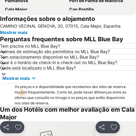
Palmanova
Port de Palma de Mallorca
Cala Major
Can Pastilla
Informações sobre o alojamento
Es Trenc
Puerto de Port de Soller
CAMINO VECINAL GENOVA, 30, 07015, Cala Major, Espanha
Golf de Andratx
Santa Ponça
Mostrar mais
Platja de Torà o Platja Peguera Torà
Polígono de Levante
Perguntas frequentes sobre MLL Blue Bay
Platja de Palma
Riu Centre Palace
Tem piscina no MLL Blue Bay?
Animais de estimação são permitidos no MLL Blue Bay?
Cala Comtessa
House of Katmandu
Tem estacionamento disponível no MLL Blue Bay?
Parc Natural de s'Albufera de Mallorca
Cala Blanca - Platja de Palmanova
Qual é o horário de check-in e check-out no MLL Blue Bay?
Onde está localizado o MLL Blue Bay?
Platja Palmira o Platja Peguera Palmira o Platja des Pouet
Puerto de Valdemossa - Sa Marina
Mostrar mais
Paseo Marítimo
Placa Major
Os preços e a disponibilidade que recebemos dos sites de reserva
Ballonfahrt mit All in One Mallorca
Santa Catalina
mudam frequentemente. Como tal, pode haver diferenças entre as
Centro Comercial Porto Pi
Les Meravelles
ofertas que consulta no trivago e os preços que estão disponíveis
nos sites de reserva.
Aqualand
San Sebastián
Um dos Hotéis com melhor avaliação em Cala
Cala Pi' de Llucmajor
Club Marítim San Antonio de la Playa
Major
Portals Vells
Pabisa Beach Club
Partilhar
Adicionar aos favoritos
Partilhar
Adicionar
Sant Jordi
Catedral de Sa Seu