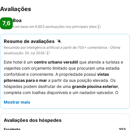
Avaliações
Boa
7,6
com base em 6.603 pontuações nos principais
sites
Resumo de avaliações
Resumido por inteligência artificial a partir de 700+ comentários · Última
atualização: 30 Jul 2026
Este hotel é um
centro urbano versátil
que atende a turistas e
viajantes com orçamento limitado que procuram uma estadia
confortável e conveniente. A propriedade possui
vistas
pitorescas para o mar
a partir da sua posição elevada. Os
hóspedes podem desfrutar de uma
grande piscina exterior
,
completa com toalhas disponíveis e um nadador-salvador. O
staff
e o serviço excecionais são consistentemente destacados,
Mostrar mais
com o
staff da receção
a receber elogios pelo seu
profissionalismo e prestabilidade, complementando o excelente
e variado
buffet de pequeno-almoço
. Para a melhor
Avaliações dos hóspedes
experiência, considere solicitar um quarto num andar superior
para vistas ideais.
Excelente
35
%