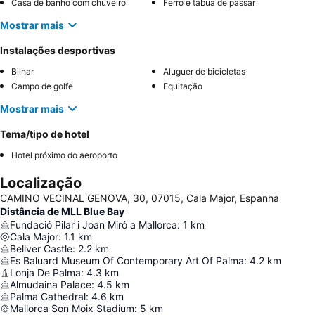
Casa de banho com chuveiro
Ferro e tábua de passar
Mostrar mais
Instalações desportivas
Bilhar
Aluguer de bicicletas
Campo de golfe
Equitação
Mostrar mais
Tema/tipo de hotel
Hotel próximo do aeroporto
Localização
CAMINO VECINAL GENOVA, 30, 07015, Cala Major, Espanha
Distância de MLL Blue Bay
Fundació Pilar i Joan Miró a Mallorca
:
1
km
Cala Major
:
1.1
km
Bellver Castle
:
2.2
km
Es Baluard Museum Of Contemporary Art Of Palma
:
4.2
km
Lonja De Palma
:
4.3
km
Almudaina Palace
:
4.5
km
Palma Cathedral
:
4.6
km
Mallorca Son Moix Stadium
:
5
km