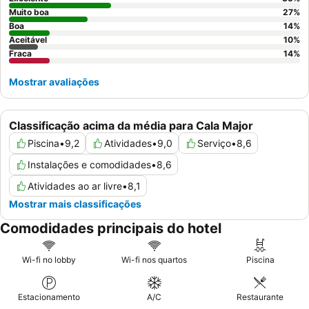
Muito boa
27
%
Boa
14
%
Aceitável
10
%
Fraca
14
%
Mostrar avaliações
Classificação acima da média para Cala Major
Piscina
•
9,2
Atividades
•
9,0
Serviço
•
8,6
Instalações e comodidades
•
8,6
Atividades ao ar livre
•
8,1
Mostrar mais classificações
Comodidades principais do hotel
Wi-fi no lobby
Wi-fi nos quartos
Piscina
Estacionamento
A/C
Restaurante