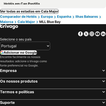
Hotéis em Can Pastilla
Ver todas as estadias em Cala Major
Comparador de Hotéis
Europa
Espanha
Ilhas Baleares
Maiorca
Cala Major
MLL Blue Bay
Facebook
Twitter
Insta
Yo
Selecione o seu país
Adicionar no Google
Encontre facilmente os nossos
resultados: adicione o trivago como
fonte preferencial no Google.
Empresa
Os nossos produtos
Termos e políticas
Suporte