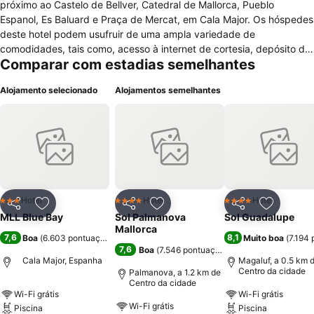
próximo ao Castelo de Bellver, Catedral de Mallorca, Pueblo
Espanol, Es Baluard e Praça de Mercat, em Cala Major. Os hóspedes
deste hotel podem usufruir de uma ampla variedade de
comodidades, tais como, acesso à internet de cortesia, depósito de
Comparar com estadias semelhantes
bagagens, elevador, estacionamento, assistência turística, serviço
de câmbio, locação de veículos no local. serviços de lavanderia e
Alojamento selecionado
Alojamentos semelhantes
uma recepção 24 horas. Para quem procura lazer, este hotel
disponibiliza de um bar, um restaurante e uma piscina externa. As
acomodações são bem aconhegantes e estão todas equipadas
com, camas confotáveis, televisão via satélite, ar condicionado,
telefone, banheiro privativo e acesso a internet.
Hotel
Hotel
Hotel
3 Estrelas
4 Estrelas
4 Estrelas
Partilhar
Adicionar aos favoritos
Partilhar
Adicionar aos favoritos
Partilhar
Adicionar
MLL Blue Bay
Sol Palmanova
Sol Guadalupe
Mallorca
7,6
8,1
Boa
(
6.603 pontuações
)
Muito boa
(
7.194
7,6
Boa
(
7.546 pontuações
)
Cala Major, Espanha
Magaluf, a 0.5 km 
Centro da cidade
Palmanova, a 1.2 km de
Centro da cidade
Wi-Fi grátis
Wi-Fi grátis
Wi-Fi grátis
Piscina
Piscina