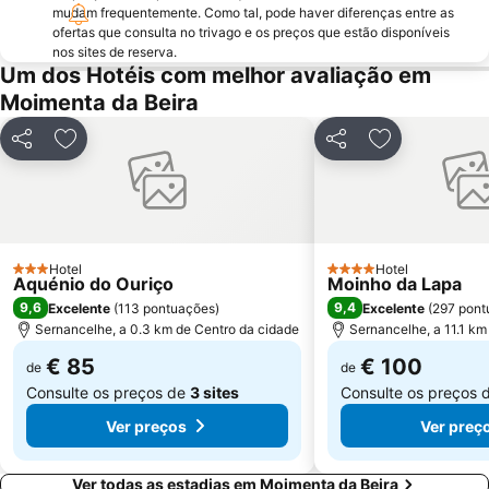
Museu Grão Vasco
Igreja de São Paulo ou Capela Nova
mudam frequentemente. Como tal, pode haver diferenças entre as
ofertas que consulta no trivago e os preços que estão disponíveis
Igreja da Misericordia
Aldeia de Vila Maior
nos sites de reserva.
Um dos Hotéis com melhor avaliação em
Moimenta da Beira
Partilhar
Adicionar aos favoritos
Partilhar
Adicionar aos
Hotel
Hotel
3 Estrelas
4 Estrelas
Aquénio do Ouriço
Moinho da Lapa
9,6
9,4
Excelente
(
113 pontuações
)
Excelente
(
297 pont
Sernancelhe, a 0.3 km de Centro da cidade
Sernancelhe, a 11.1 km
€ 85
€ 100
de
de
Consulte os preços de
3 sites
Consulte os preços 
Ver preços
Ver preç
Ver todas as estadias em Moimenta da Beira