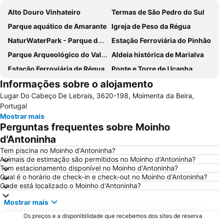
Alto Douro Vinhateiro
Termas de São Pedro do Sul
Parque aquático de Amarante
Igreja de Peso da Régua
NaturWaterPark - Parque de Diversões do Douro
Estação Ferroviária do Pinhão
Parque Arqueológico do Vale do Coa
Aldeia histórica de Marialva
Estação Ferroviária de Régua
Ponte e Torre de Ucanha
Informações sobre o alojamento
Aldeia da Pena
Cascata de Fisgas de Ermelo
Lugar Do Cabeço De Lebrais, 3620-198, Moimenta da Beira,
Parque Natural do Alvão
Castelo de Lamego
Portugal
Praça do Rossio
Bioparque - Parque Florestal de Pisão
Mostrar mais
Perguntas frequentes sobre Moinho
Aldeia Histórica de Trancoso
Praia Fluvial da Folgosa
d'Antoninha
Convento e Igreja de São Gonçalo
Solar do Vinho do Porto
Tem piscina no Moinho d'Antoninha?
Praia Fluvial de Fornelos
Aeródromo de Viseu
Animais de estimação são permitidos no Moinho d'Antoninha?
Tem estacionamento disponível no Moinho d'Antoninha?
Praia de Cepães
Aeródromo de Vila Real
Qual é o horário de check-in e check-out no Moinho d'Antoninha?
Dolce Vita Douro
Caldas de Carlão
Onde está localizado o Moinho d'Antoninha?
Praia Artificial
Miradouro de São Leonardo da Galafura
Mostrar mais
Casa de Santar
Quinta dos Compadres
Os preços e a disponibilidade que recebemos dos sites de reserva