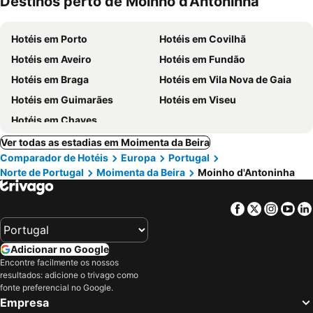
Destinos perto de Moinho d'Antoninha
ment
Hotéis em Porto
Hotéis em Covilhã
Hotéis em Aveiro
Hotéis em Fundão
Hotéis em Braga
Hotéis em Vila Nova de Gaia
Hotéis em Guimarães
Hotéis em Viseu
Hotéis em Chaves
Ver todas as estadias em Moimenta da Beira
Comparador de Hotéis
Europa
Portugal
Norte de Portugal
Moimenta da Beira
Moinho d'Antoninha
Facebook
Twitter
Insta
Yo
Adicionar no Google
Encontre facilmente os nossos
resultados: adicione o trivago como
fonte preferencial no Google.
Empresa