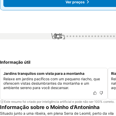
Ver preços
Ver preços
1 / 21
Informação útil
Jardins tranquilos com vista para a montanha
Ri
Relaxe em jardins pacíficos com um pequeno riacho, que
Re
oferecem vistas deslumbrantes da montanha e um
nat
ambiente sereno para você descansar.
aq
Este resumo foi criado por inteligência artificial e pode não ser 100% correto.
Informação sobre o Moinho d'Antoninha
Situado junto a uma ribeira, em plena Serra de Leomil, perto da vila