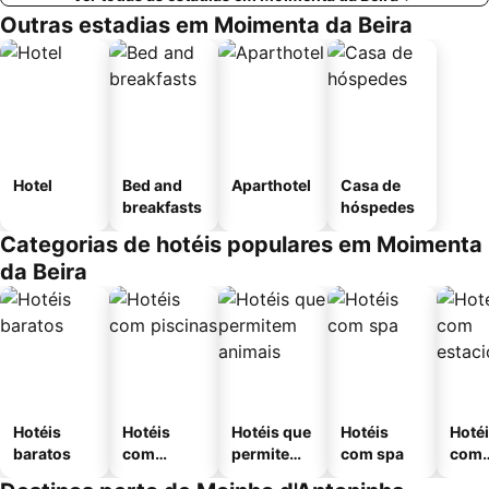
Outras estadias em Moimenta da Beira
Hotel
Bed and
Aparthotel
Casa de
breakfasts
hóspedes
Categorias de hotéis populares em Moimenta
da Beira
Hotéis
Hotéis
Hotéis que
Hotéis
Hoté
baratos
com
permitem
com spa
com
piscinas
animais
esta