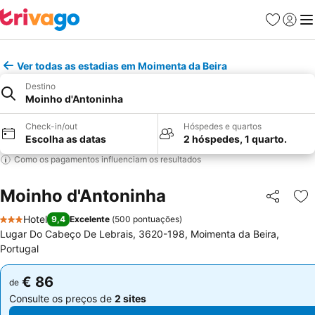
Favoritos
Iniciar
Me
Ver todas as estadias em Moimenta da Beira
Destino
Moinho d'Antoninha
Check-in/out
Hóspedes e quartos
Escolha as datas
2 hóspedes, 1 quarto.
Como os pagamentos influenciam os resultados
Moinho d'Antoninha
Partilhar
Ad
Hotel
9,4
Excelente
(
500 pontuações
)
3 Estrelas
Lugar Do Cabeço De Lebrais, 3620-198, Moimenta da Beira,
Portugal
€ 86
€ 86
de
de
Consulte os preços de
2 sites
Consulte os preços de
2 sites