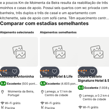
e a poucos Km de Moimenta da Beira resulta da reabilitação de três
moinhos e casas de apoio. Possui seis quartos com wc privada com
banheira, três duplos e três de casal e um apartamento com
kitchenette, sala de apoio com sofá cama. Têm aquecimento central
Comparar com estadias semelhantes
e televisão com canais por satélite. A villa dispõe de frigorífico e
micro-ondas. Pode solicitar berços para crianças até 3 anos e cama
Alojamento selecionado
Alojamentos semelhantes
extra até 15 anos. Com decoração rústica têm ao seu dispor
estacionamento, barbecue, sala de estar com lareira e acesso WiFi,
fax e serviço de lavandaria. Possui, animais de estimação em plena
liberdade (cães e gatos). Aceitamos o seu animal de estimação por
consulta (com custos adicionais). Na envolvente poderá encontrar
javalis, raposas, coelhos e lebres em estado selvagem. Tem jardim
com relvado amplo, piscina fluvial no leito da ribeira e terraço com
pérgula e mesas de pedra onde poderá relaxar ou confecionar o
Hotel
Hotel
Hotel
3 Estrelas
4 Estrelas
4 Estrelas
Partilhar
Adicionar aos favoritos
Partilhar
Adicionar aos favoritos
Partilhar
Adicionar
seu BBQ. Devido à paisagem rural ao seu redor, você pode também
Moinho d'Antoninha
Lamego Hotel & Life
Douro Castelo
explorar a zona através de caminhadas e passeios de bicicleta. O
Signature Hotel & 
9,4
8,9
Excelente
(
500 pontuações
)
Excelente
(
4.605 pontuações
)
sítio envolve-nos em paz serena e só o descanso fica bem a quem
9,0
Excelente
(
1.938 
chega aos moinhos.
Moimenta da Beira,
Lamego, a 1.1 km de
Portugal
Centro da cidade
Lamego, a 0.2 km 
Centro da cidade
Wi-Fi grátis
Wi-Fi grátis
Wi-Fi grátis
Piscina
Piscina