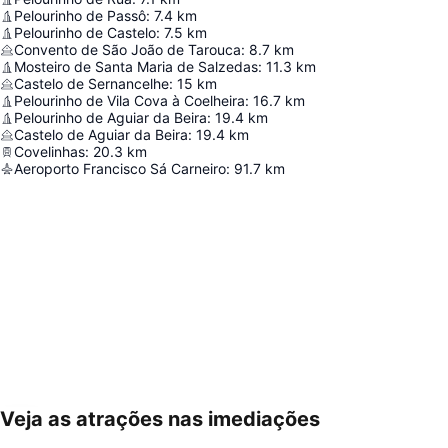
Pelourinho de Passô
:
7.4
km
Pelourinho de Castelo
:
7.5
km
Convento de São João de Tarouca
:
8.7
km
Mosteiro de Santa Maria de Salzedas
:
11.3
km
Castelo de Sernancelhe
:
15
km
Pelourinho de Vila Cova à Coelheira
:
16.7
km
Pelourinho de Aguiar da Beira
:
19.4
km
Castelo de Aguiar da Beira
:
19.4
km
Covelinhas
:
20.3
km
Aeroporto Francisco Sá Carneiro
:
91.7
km
Veja as atrações nas imediações
Ampliar mapa