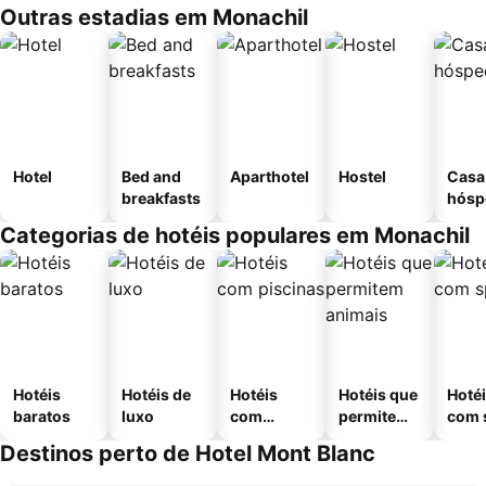
Outras estadias em Monachil
Hotel
Bed and
Aparthotel
Hostel
Casa
breakfasts
hósp
Categorias de hotéis populares em Monachil
Hotéis
Hotéis de
Hotéis
Hotéis que
Hoté
baratos
luxo
com
permitem
com 
piscinas
animais
Destinos perto de Hotel Mont Blanc