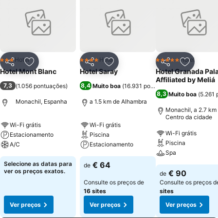
Hotel
Hotel
Hotel
3 Estrelas
4 Estrelas
5 Estrelas
Partilhar
Adicionar aos favoritos
Partilhar
Adicionar aos favoritos
Partilhar
Adicionar
Hotel Mont Blanc
Hotel Saray
Hotel Granada Pal
Affiliated by Meliá
7,3
8,4
(
1.056 pontuações
)
Muito boa
(
16.931 pontuações
)
8,3
Muito boa
(
5.261
Monachil, Espanha
a 1.5 km de Alhambra
Monachil, a 2.7 km
Centro da cidade
Wi-Fi grátis
Wi-Fi grátis
Wi-Fi grátis
Estacionamento
Piscina
Piscina
A/C
Estacionamento
Spa
Selecione as datas para
€ 64
de
ver os preços exatos.
€ 90
de
Consulte os preços de
Consulte os preços 
16 sites
sites
Ver preços
Ver preços
Ver preços