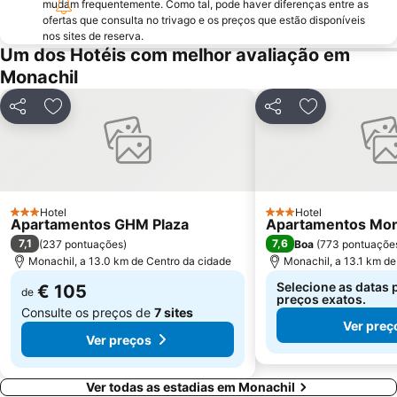
mudam frequentemente. Como tal, pode haver diferenças entre as
Palacete La Najarra
San Cristóbal
ofertas que consulta no trivago e os preços que estão disponíveis
nos sites de reserva.
Carmen de Quinta Alegre
Zaidín
Um dos Hotéis com melhor avaliação em
La Plaza
Aljibe de San Miguel Baños Árabes
Monachil
Granada Train station
Campo Verde
Partilhar
Adicionar aos favoritos
Partilhar
Adicionar aos
De las Cuevas
Castillo de Salobreña
Granada
Circuito de Guadix
Cotobro
Hotel
Hotel
3 Estrelas
3 Estrelas
Apartamentos GHM Plaza
Apartamentos Mon
7,1
7,6
(
237 pontuações
)
Boa
(
773 pontuaçõe
Monachil, a 13.0 km de Centro da cidade
Monachil, a 13.1 km de
Selecione as datas 
€ 105
de
preços exatos.
Consulte os preços de
7 sites
Ver preç
Ver preços
Ver todas as estadias em Monachil