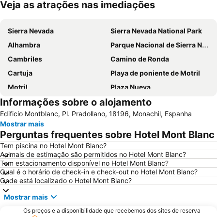
Veja as atrações nas imediações
Ampliar mapa
Sierra Nevada
Sierra Nevada National Park
Alhambra
Parque Nacional de Sierra Nevada
Cambriles
Camino de Ronda
Cartuja
Playa de poniente de Motril
Motril
Plaza Nueva
Informações sobre o alojamento
Albaicín
Plaza Bib-rambla
Edificio Montblanc, Pl. Pradollano, 18196, Monachil, Espanha
Catedral de Granada
Centro Comercial Neptuno
Mostrar mais
Albayzín
Realejo-San Matías
Perguntas frequentes sobre Hotel Mont Blanc
Casa Morisca del Horno del Oro
El centro de Granada
Tem piscina no Hotel Mont Blanc?
Animais de estimação são permitidos no Hotel Mont Blanc?
Hospital de San Juan de Dios
Torrenueva
Tem estacionamento disponível no Hotel Mont Blanc?
Centro Comercial Serrallo Plaza
Sacromonte
Qual é o horário de check-in e check-out no Hotel Mont Blanc?
Onde está localizado o Hotel Mont Blanc?
Palace of the counts of Gabia
Real Chancillería
Mostrar mais
Alcaicería
Albaicin
Os preços e a disponibilidade que recebemos dos sites de reserva
Semana Santa
La Cartuja Monastery