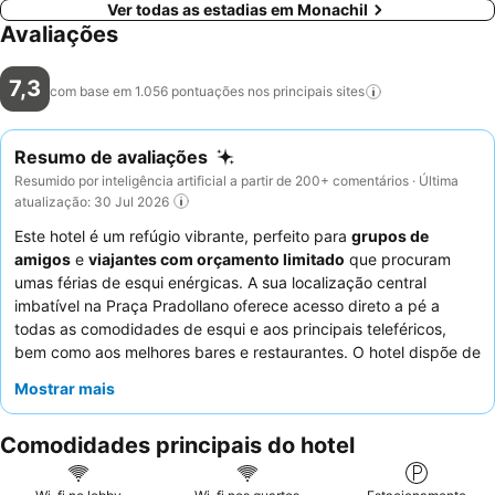
Ver todas as estadias em Monachil
Avaliações
7,3
com base em 1.056 pontuações nos principais
sites
Resumo de avaliações
Resumido por inteligência artificial a partir de 200+ comentários · Última
atualização: 30 Jul 2026
Este hotel é um refúgio vibrante, perfeito para
grupos de
amigos
e
viajantes com orçamento limitado
que procuram
umas férias de esqui enérgicas. A sua localização central
imbatível na Praça Pradollano oferece acesso direto a pé a
todas as comodidades de esqui e aos principais teleféricos,
bem como aos melhores bares e restaurantes. O hotel dispõe de
uma
sala de jogos
e de um conveniente
depósito de esqui no
Mostrar mais
quarto
, atendendo às necessidades dos hóspedes ativos. Os
hóspedes elogiam consistentemente o
staff
excecional pela sua
Comodidades principais do hotel
simpatia e atenção, e o
buffet de pequeno-almoço
é um
destaque, oferecendo um começo de dia fantástico e variado.
Para uma experiência mais tranquila, os hóspedes podem