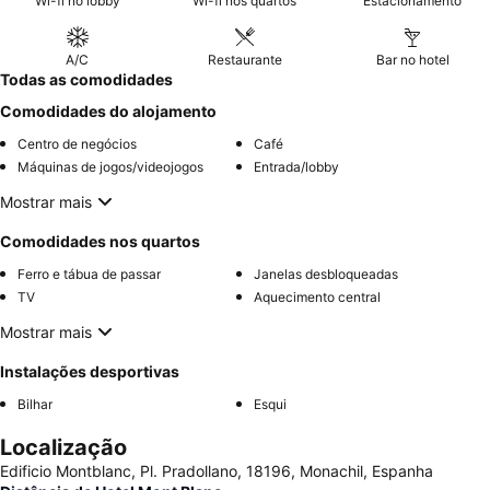
Wi-fi no lobby
Wi-fi nos quartos
Estacionamento
preferir quartos que não estejam virados para a rua devido ao
potencial ruído noturno.
A/C
Restaurante
Bar no hotel
Todas as comodidades
Comodidades do alojamento
Centro de negócios
Café
Máquinas de jogos/videojogos
Entrada/lobby
Mostrar mais
Comodidades nos quartos
Ferro e tábua de passar
Janelas desbloqueadas
TV
Aquecimento central
Mostrar mais
Instalações desportivas
Bilhar
Esqui
Localização
Edificio Montblanc, Pl. Pradollano, 18196, Monachil, Espanha