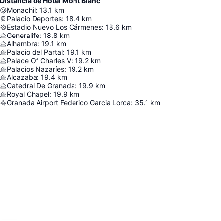
Distância de Hotel Mont Blanc
Monachil
:
13.1
km
Palacio Deportes
:
18.4
km
Estadio Nuevo Los Cármenes
:
18.6
km
Generalife
:
18.8
km
Alhambra
:
19.1
km
Palacio del Partal
:
19.1
km
Palace Of Charles V
:
19.2
km
Palacios Nazaríes
:
19.2
km
Alcazaba
:
19.4
km
Catedral De Granada
:
19.9
km
Royal Chapel
:
19.9
km
Granada Airport Federico Garcia Lorca
:
35.1
km