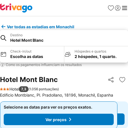
Favoritos
Iniciar
Me
Ver todas as estadias em Monachil
Destino
Hotel Mont Blanc
Check-in/out
Hóspedes e quartos
Escolha as datas
2 hóspedes, 1 quarto.
Como os pagamentos influenciam os resultados
Hotel Mont Blanc
Partilhar
Ad
Hotel
7,3
(
1.056 pontuações
)
3 Estrelas
Edificio Montblanc, Pl. Pradollano, 18196, Monachil, Espanha
Selecione as datas para ver os preços exatos.
Selecione as datas para ver os preços exatos.
Ver preços
Ver preços