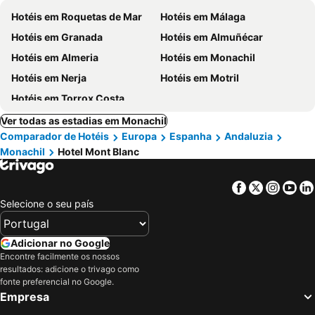
Hotéis em Roquetas de Mar
Hotéis em Málaga
Hotéis em Granada
Hotéis em Almuñécar
Hotéis em Almeria
Hotéis em Monachil
Hotéis em Nerja
Hotéis em Motril
Hotéis em Torrox Costa
Ver todas as estadias em Monachil
Comparador de Hotéis
Europa
Espanha
Andaluzia
Monachil
Hotel Mont Blanc
Facebook
Twitter
Insta
Yo
Selecione o seu país
Adicionar no Google
Encontre facilmente os nossos
resultados: adicione o trivago como
fonte preferencial no Google.
Empresa