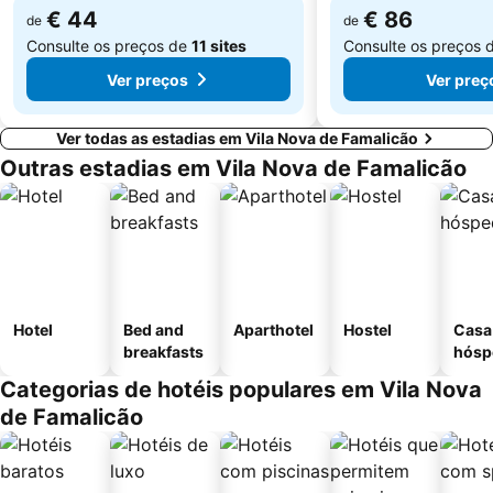
Aquático de Fafe
Azurara Beach
€ 44
€ 86
de
de
Consulte os preços de
11 sites
Consulte os preços 
Ver preços
Ver preç
Ver todas as estadias em Vila Nova de Famalicão
Outras estadias em Vila Nova de Famalicão
Hotel
Bed and
Aparthotel
Hostel
Casa
breakfasts
hósp
Categorias de hotéis populares em Vila Nova
de Famalicão