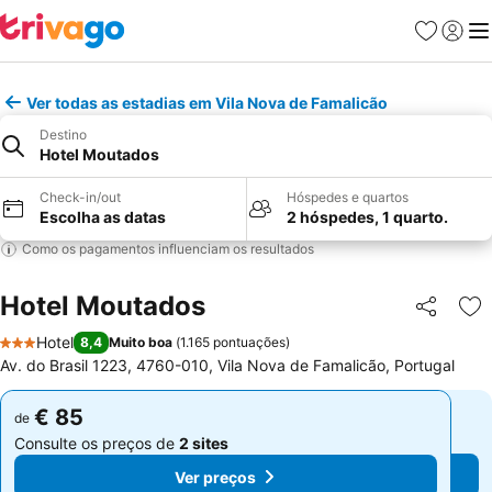
Favoritos
Iniciar
Me
Ver todas as estadias em Vila Nova de Famalicão
Destino
Hotel Moutados
Check-in/out
Hóspedes e quartos
Escolha as datas
2 hóspedes, 1 quarto.
Como os pagamentos influenciam os resultados
Hotel Moutados
Partilhar
Ad
Hotel
8,4
Muito boa
(
1.165 pontuações
)
3 Estrelas
Av. do Brasil 1223, 4760-010, Vila Nova de Famalicão, Portugal
€ 85
€ 85
de
de
Consulte os preços de
2 sites
Consulte os preços de
2 sites
Ver preços
Ver preços