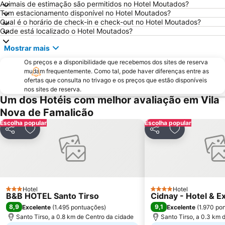
Animais de estimação são permitidos no Hotel Moutados?
Casa da Música
Parque & Zoo Santo Inácio
Tem estacionamento disponível no Hotel Moutados?
Estação São Bento
Aver-o-Mar Beach
Qual é o horário de check-in e check-out no Hotel Moutados?
Onde está localizado o Hotel Moutados?
Santuário de São Bento da Porta Aberta
Matosinhos Beach
Mostrar mais
Praia da Aguda
Parque da Cidade
Os preços e a disponibilidade que recebemos dos sites de reserva
Hotel Solverde Beach
Ponte Dom Luís I
mudam frequentemente. Como tal, pode haver diferenças entre as
da Póvoa de Varzim
da Madalena
ofertas que consulta no trivago e os preços que estão disponíveis
nos sites de reserva.
Praia Fluvial de Vilar da Veiga
Edificio da Alfândega
Um dos Hotéis com melhor avaliação em Vila
Braga Parque
Mercado do Bolhão
Nova de Famalicão
Escolha popular
Estádio Municipal de Braga - Estádio AXA
Aldeia Rural Preservada de Quintandona
Escolha popular
Partilhar
Adicionar aos favoritos
Partilhar
Adicionar aos
Palacio do Freixo
Mindelo Beach
Bom Jesus do Monte
Caxinas Beach
Cascata do Tahiti - Ermida
do Cabedelo
Termas Romanas do Alto da Cividade
Estação de Caminhos de Ferro de Braga
Hotel
Hotel
3 Estrelas
4 Estrelas
B&B HOTEL Santo Tirso
Cidnay - Hotel & E
Casino de Espinho
Parque do Palácio de Cristal
8,9
9,1
Excelente
(
1.495 pontuações
)
Excelente
(
1.970 po
Arrábida Shopping
Praia de Esposende
Santo Tirso, a 0.8 km de Centro da cidade
Santo Tirso, a 0.3 km 