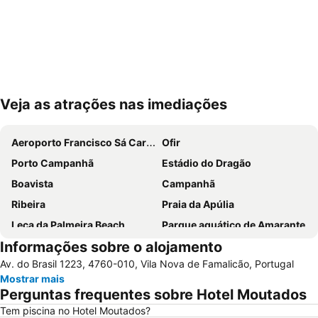
Veja as atrações nas imediações
Ampliar mapa
Aeroporto Francisco Sá Carneiro
Ofir
Porto Campanhã
Estádio do Dragão
Boavista
Campanhã
Ribeira
Praia da Apúlia
Leça da Palmeira Beach
Parque aquático de Amarante
Informações sobre o alojamento
Pavilhão Multiusos Gondomar
Cais de Gaia
Av. do Brasil 1223, 4760-010, Vila Nova de Famalicão, Portugal
Magikland
Pavilhão Rosa Mota
Mostrar mais
Norteshopping
Rua Santa Catarina
Perguntas frequentes sobre Hotel Moutados
Baixa
Centro Histórico do Porto
Tem piscina no Hotel Moutados?