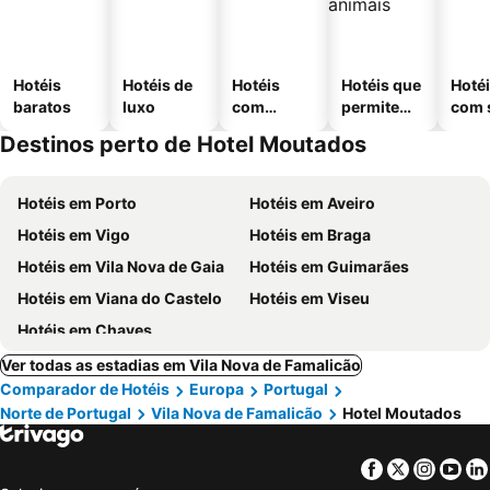
Hotéis
Hotéis de
Hotéis
Hotéis que
Hoté
baratos
luxo
com
permitem
com 
piscinas
animais
Destinos perto de Hotel Moutados
Hotéis em Porto
Hotéis em Aveiro
Hotéis em Vigo
Hotéis em Braga
Hotéis em Vila Nova de Gaia
Hotéis em Guimarães
Hotéis em Viana do Castelo
Hotéis em Viseu
Hotéis em Chaves
Ver todas as estadias em Vila Nova de Famalicão
Comparador de Hotéis
Europa
Portugal
Norte de Portugal
Vila Nova de Famalicão
Hotel Moutados
Facebook
Twitter
Insta
Yo