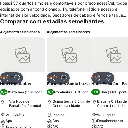
Possui 57 quartos simples e confortáveis por preço acessível, todos
equipados com ar condicionado, TV, telefone, rádio e acesso a
internet de alta velocidade. Secadores de cabelo e ferros e tábuas
Comparar com estadias semelhantes
de passar roupas estão disponíveis mediante solicitação. Para o
maior conforto dos seus hospedes o Moutados oferece sala para
Alojamento selecionado
Alojamentos semelhantes
reuniões e seminários, recepção 24 horas, sala para bagagem, cofre
e terraço com vista panorâmica. Estacionamento gratuito está
disponível no local mediante reserva. O hotel conta ainda com um
famoso restaurante, com capacidade para até 150 pessoas que
serve pratos da cozinha tradicional local.
Hotel
Hotel
Hotel
3 Estrelas
4 Estrelas
3 Estrelas
Partilhar
Adicionar aos favoritos
Partilhar
Adicionar aos favoritos
Partilhar
Adicionar
Hotel Moutados
Eurostars Santa Luzia
Hotel Estacão - Br
8,4
8,7
7,9
Muito boa
(
1.165 pontuações
)
Excelente
(
5.670 pontuações
Boa
)
(
3.635 pont
Vila Nova de
Guimarães, a 0.5 km de
Braga, a 0.9 km de
Famalicão, Portugal
Centro da cidade
Centro da cidade
Wi-Fi grátis
Piscina
Wi-Fi grátis
Spa
Spa
Estacionamento
Estacionamento
A/C
A/C