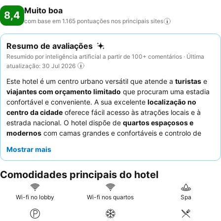
Muito boa
8,4
com base em 1.165 pontuações nos principais
sites
Resumo de avaliações
Resumido por inteligência artificial a partir de 100+ comentários · Última
atualização: 30 Jul 2026
Este hotel é um centro urbano versátil que atende a
turistas
e
viajantes com orçamento limitado
que procuram uma estadia
confortável e conveniente. A sua excelente
localização no
centro da cidade
oferece fácil acesso às atrações locais e à
estrada nacional. O hotel dispõe de
quartos espaçosos e
modernos
com camas grandes e confortáveis e controlo de
iluminação contemporâneo, garantindo uma experiência
Mostrar mais
relaxante. Os hóspedes elogiam consistentemente os
funcionários atenciosos e simpáticos
e o
buffet de pequeno-
Comodidades principais do hotel
almoço
de qualidade, com a sua rica seleção de frutas frescas
e diversas opções de pão. Para uma estadia mais tranquila,
considere solicitar um quarto virado para o jardim.
Wi-fi no lobby
Wi-fi nos quartos
Spa