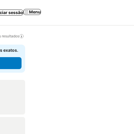
Menu
iciar sessão
 resultados
s exatos.