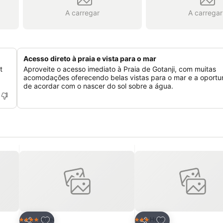
A carregar
A carregar
Acesso direto à praia e vista para o mar
t
Aproveite o acesso imediato à Praia de Gotanji, com muitas
acomodações oferecendo belas vistas para o mar e a oportu
de acordar com o nascer do sol sobre a água.
itos
Adicionar aos favoritos
Adicionar aos fav
Hotel
Hotel
4 Estrelas
3 Estrelas