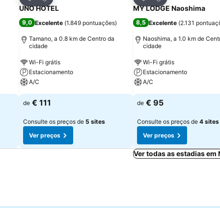
Partilhar
Partilhar
UNO HOTEL
MY LODGE Naoshima
9,0
8,5
Excelente
(
1.849 pontuações
)
Excelente
(
2.131 pontuaç
Tamano, a 0.8 km de Centro da
Naoshima, a 1.0 km de Cent
cidade
cidade
Wi-Fi grátis
Wi-Fi grátis
Estacionamento
Estacionamento
A/C
A/C
€ 111
€ 95
de
de
Consulte os preços de
5 sites
Consulte os preços de
4 sites
Ver preços
Ver preços
Ver todas as estadias em