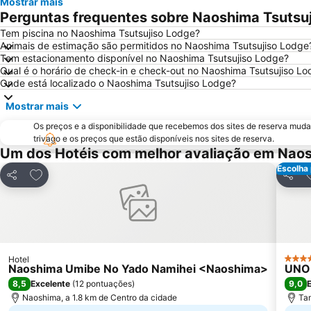
Mostrar mais
Perguntas frequentes sobre Naoshima Tsutsu
Tem piscina no Naoshima Tsutsujiso Lodge?
Animais de estimação são permitidos no Naoshima Tsutsujiso Lodge
Tem estacionamento disponível no Naoshima Tsutsujiso Lodge?
Qual é o horário de check-in e check-out no Naoshima Tsutsujiso L
Onde está localizado o Naoshima Tsutsujiso Lodge?
Mostrar mais
Os preços e a disponibilidade que recebemos dos sites de reserva muda
trivago e os preços que estão disponíveis nos sites de reserva.
Um dos Hotéis com melhor avaliação em Nao
Escolha
Adicionar aos favoritos
A
Partilhar
Partil
Hotel
4 Estr
Naoshima Umibe No Yado Namihei <Naoshima>
UNO
8,5
9,0
Excelente
(
12 pontuações
)
Naoshima, a 1.8 km de Centro da cidade
Tam