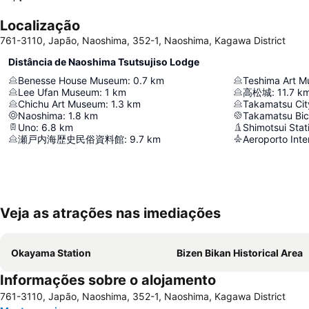
Localização
761-3110, Japão, Naoshima, 352-1, Naoshima, Kagawa District
Distância de Naoshima Tsutsujiso Lodge
Benesse House Museum
:
0.7
km
Teshima Art 
Lee Ufan Museum
:
1
km
高松城
:
11.7
k
Chichu Art Museum
:
1.3
km
Takamatsu Cit
Naoshima
:
1.8
km
Takamatsu Bic
Uno
:
6.8
km
Shimotsui Stat
瀬戸内海歴史民俗資料館
:
9.7
km
Aeroporto Inte
Veja as atrações nas imediações
Okayama Station
Bizen Bikan Historical Area
Informações sobre o alojamento
761-3110, Japão, Naoshima, 352-1, Naoshima, Kagawa District