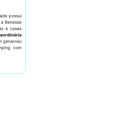
dade possui
o a Benesse
as e casas
raordinária
um generoso
amping com