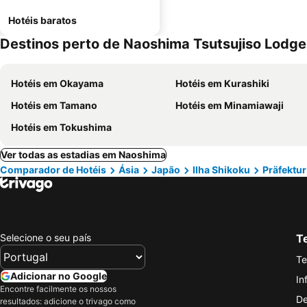
Hotéis baratos
Destinos perto de Naoshima Tsutsujiso Lodge
Hotéis em Okayama
Hotéis em Kurashiki
Hotéis em Tamano
Hotéis em Minamiawaji
Hotéis em Tokushima
Ver todas as estadias em Naoshima
Comparador de Hotéis
Ásia
Japão
Ilha Shikoku
Präfektu
Selecione o seu país
Te
Te
Adicionar no Google
In
Encontre facilmente os nossos
De
resultados: adicione o trivago como