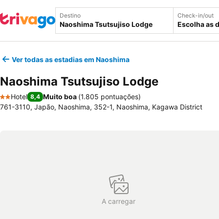
Destino
Check-in/out
Escolha as 
Ver todas as estadias em Naoshima
Naoshima Tsutsujiso Lodge
Hotel
Muito boa
(
1.805 pontuações
)
8,4
2 Estrelas
761-3110, Japão, Naoshima, 352-1, Naoshima, Kagawa District
A carregar