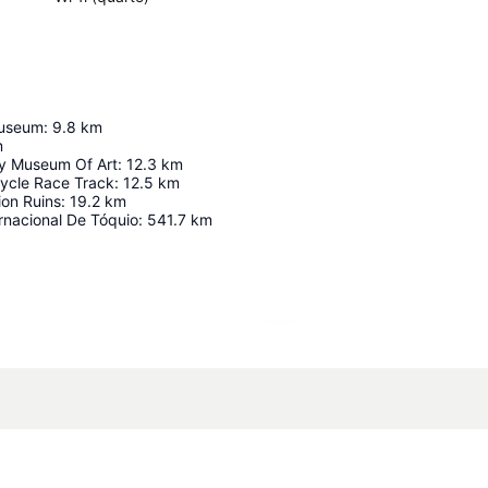
Museum
:
9.8
km
m
y Museum Of Art
:
12.3
km
ycle Race Track
:
12.5
km
ion Ruins
:
19.2
km
rnacional De Tóquio
:
541.7
km
Ampliar mapa