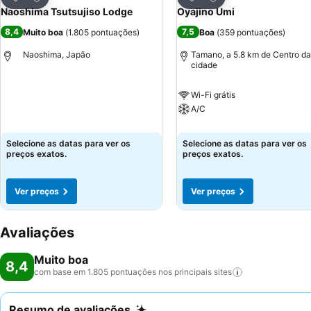
Partilhar
Partilhar
Naoshima Tsutsujiso Lodge
Oyajino Umi
8,4
7,5
Muito boa
(
1.805 pontuações
)
Boa
(
359 pontuações
)
Naoshima, Japão
Tamano, a 5.8 km de Centro da
cidade
Wi-Fi grátis
A/C
Selecione as datas para ver os
Selecione as datas para ver os
preços exatos.
preços exatos.
Ver preços
Ver preços
Avaliações
Muito boa
8,4
com base em 1.805 pontuações nos principais
sites
Resumo de avaliações