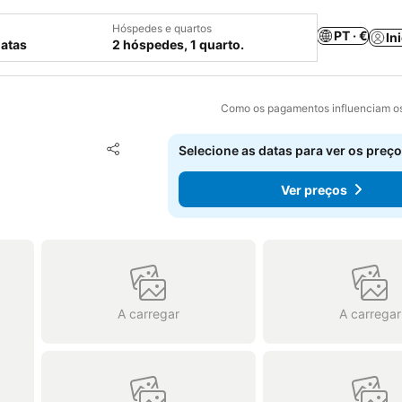
Hóspedes e quartos
PT · €
In
datas
2 hóspedes, 1 quarto.
Como os pagamentos influenciam os
Adicionar aos favoritos
Selecione as datas para ver os preço
Partilhar
Ver preços
A carregar
A carregar