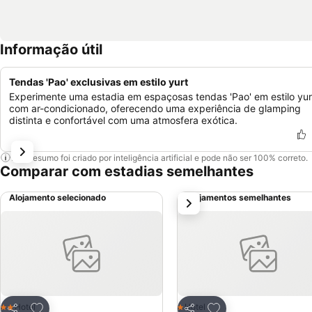
Informação útil
Tendas 'Pao' exclusivas em estilo yurt
Experimente uma estadia em espaçosas tendas 'Pao' em estilo yur
com ar-condicionado, oferecendo uma experiência de glamping
distinta e confortável com uma atmosfera exótica.
Este resumo foi criado por inteligência artificial e pode não ser 100% correto.
Comparar com estadias semelhantes
Alojamento selecionado
Alojamentos semelhantes
próximo
Adicionar aos favoritos
Adicionar aos favor
Hotel
Hotel
2 Estrelas
1 Estrelas