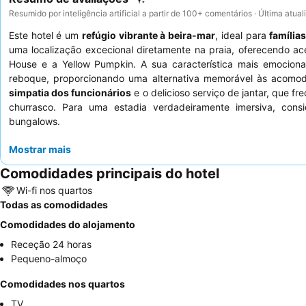
Resumido por inteligência artificial a partir de 100+ comentários · Última atua
Este hotel é um
refúgio vibrante à beira-mar
, ideal para
família
uma localização excecional diretamente na praia, oferecendo a
House e a Yellow Pumpkin. A sua característica mais emocion
reboque, proporcionando uma alternativa memorável às acomod
simpatia dos funcionários
e o delicioso serviço de jantar, que f
churrasco. Para uma estadia verdadeiramente imersiva, co
bungalows.
Mostrar mais
Comodidades principais do hotel
Wi-fi nos quartos
Todas as comodidades
Comodidades do alojamento
Receção 24 horas
Pequeno-almoço
Comodidades nos quartos
TV