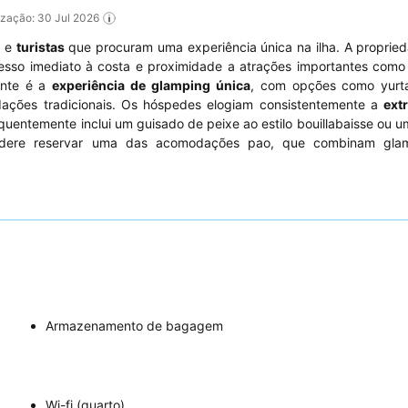
lização: 30 Jul 2026
s
e
turistas
que procuram uma experiência única na ilha. A proprie
cesso imediato à costa e proximidade a atrações importantes com
ante é a
experiência de glamping única
, com opções como yurt
ações tradicionais. Os hóspedes elogiam consistentemente a
ext
requentemente inclui um guisado de peixe ao estilo bouillabaisse ou 
nsidere reservar uma das acomodações pao, que combinam gl
Armazenamento de bagagem
Wi-fi (quarto)