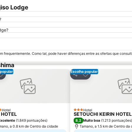
jiso Lodge
?
odge?
m frequentemente. Como tal, pode haver diferenças entre as ofertas que consult
shima
 popular
Escolha popular
dicionar aos favoritos
Adicionar aos favorit
har
Partilhar
Hotel
Hotel
elas
3 Estrelas
 HOTEL
SETOUCHI KEIRIN HOTEL 
8,2
Excelente
(
1.849 pontuações
)
Muito boa
(
1.213 pontuações
ano, a 0.8 km de Centro da cidade
Tamano, a 1.5 km de Centro da 