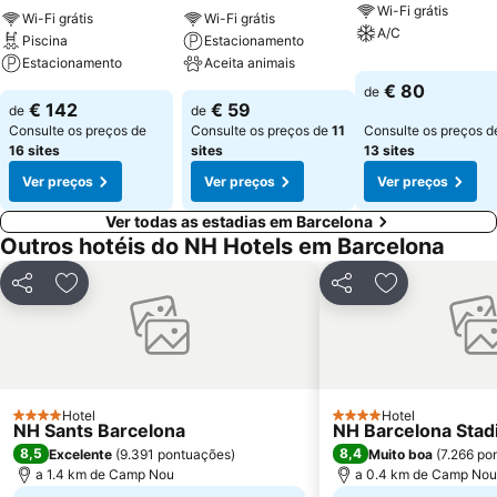
Wi-Fi grátis
Wi-Fi grátis
Wi-Fi grátis
A/C
Piscina
Estacionamento
Estacionamento
Aceita animais
€ 80
de
€ 142
€ 59
de
de
Consulte os preços de
Consulte os preços de
11
Consulte os preços d
16 sites
sites
13 sites
Ver preços
Ver preços
Ver preços
Ver todas as estadias em Barcelona
Outros hotéis do NH Hotels em Barcelona
Partilhar
Adicionar aos favoritos
Partilhar
Adicionar aos
Hotel
Hotel
4 Estrelas
4 Estrelas
NH Sants Barcelona
NH Barcelona Sta
8,5
8,4
Excelente
(
9.391 pontuações
)
Muito boa
(
7.266 po
a 1.4 km de Camp Nou
a 0.4 km de Camp Nou