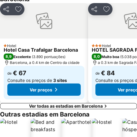
Arco do Triunfo
Recinto Ferial Gran Vía
Partilhar
Adicionar aos favoritos
Partilhar
Adicionar aos
Distrito Sarrià-Sant Gervasi
Raval
Sants-Montjuïc
Unesco Rock Art Of The Mediterranean Basin On The Iberian Peninsula
Marina Port Vell
L'Antiga Esquerra de l'Eixample
Sant Martí
Mercado da Boqueria
Hotel
Hotel
1 Estrelas
3 Estrelas
Hotel Casa Trafalgar Barcelona
HOTEL SAGRADA F
Universidade de Barcelona
Gran Via de les Corts Catalans
8,9
8,0
Excelente
(
3.890 pontuações
)
Muito boa
(
5.038 po
Barcelona, a 0.4 km de Centro da cidade
a 0.3 km de Sagrada F
€ 67
€ 84
de
de
Consulte os preços de
3 sites
Consulte os preços 
Ver preços
Ver preç
Ver todas as estadias em Barcelona
Outras estadias em Barcelona