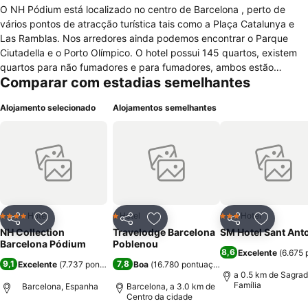
O NH Pódium está localizado no centro de Barcelona , perto de
vários pontos de atracção turística tais como a Plaça Catalunya e
Las Ramblas. Nos arredores ainda podemos encontrar o Parque
Ciutadella e o Porto Olímpico. O hotel possui 145 quartos, existem
quartos para não fumadores e para fumadores, ambos estão
Comparar com estadias semelhantes
equipados com televisão via satélite, ar condicionado, mini bar,
cofre, secretaria, internet sem fios e telefone. O hotel dispõe de
Alojamento selecionado
Alojamentos semelhantes
vários serviços tais como lavandaria, lavagem a seco, serviço de
engomaria, serviço de quartos, serviço para crianças, serviço de
câmbio, serviço de bilheteira, aluguer de bicicletas, aluguer de
automóvel, posto de turismo, fax/fotocopiadora, recepção 24 horas
aberta. Para além destes serviços o hotel ainda possui um
restaurante, bar, elevador, ar condicionado, sala para bagagens,
cofre na recepcção, jornais diários, entre outros. O hotel não
permite a entrada de animais de estimação.
Hotel
Hotel
Hotel
4 Estrelas
1 Estrelas
3 Estrelas
Partilhar
Adicionar aos favoritos
Partilhar
Adicionar aos favoritos
Partilhar
Adicionar
NH Collection
Travelodge Barcelona
SM Hotel Sant Ant
Barcelona Pódium
Poblenou
8,6
Excelente
(
6.675 
9,1
7,8
Excelente
(
7.737 pontuações
)
Boa
(
16.780 pontuações
)
a 0.5 km de Sagra
Família
Barcelona, Espanha
Barcelona, a 3.0 km de
Centro da cidade