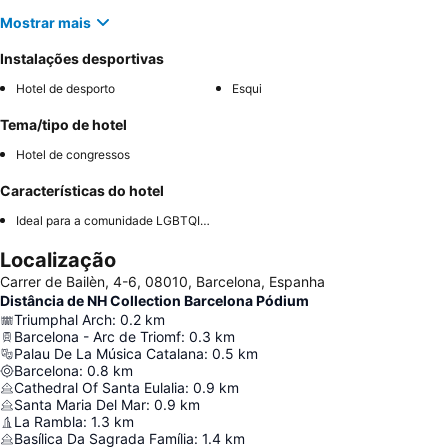
Mostrar mais
Instalações desportivas
Hotel de desporto
Esqui
Tema/tipo de hotel
Hotel de congressos
Características do hotel
Ideal para a comunidade LGBTQIA+
Localização
Carrer de Bailèn, 4-6, 08010, Barcelona, Espanha
Distância de NH Collection Barcelona Pódium
Triumphal Arch
:
0.2
km
Barcelona - Arc de Triomf
:
0.3
km
Palau De La Música Catalana
:
0.5
km
Barcelona
:
0.8
km
Cathedral Of Santa Eulalia
:
0.9
km
Santa Maria Del Mar
:
0.9
km
La Rambla
:
1.3
km
Basílica Da Sagrada Família
:
1.4
km