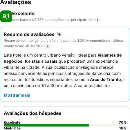
Avaliações
Excelente
9,1
com base em 7.737 pontuações nos principais
sites
Resumo de avaliações
Resumido por inteligência artificial a partir de 1.000+ comentários · Última
atualização: 30 Jul 2026
Este hotel é um centro urbano versátil, ideal para
viajantes de
negócios
,
turistas
e
casais
que procuram uma experiência
vibrante na cidade. A sua localização privilegiada oferece
acesso conveniente às principais atrações de Barcelona, com
muitos pontos turísticos importantes, como o
Arco do Triunfo
, a
uma caminhada de 10 a 30 minutos. A característica de
destaque da propriedade é a sua refrescante
piscina na
Mostrar mais
cobertura
, que proporciona uma agradável fuga acima da
cidade. Os hóspedes elogiam consistentemente a
equipe da
receção
pela sua excepcional prestatividade e o extenso,
Avaliações dos hóspedes
variado e delicioso
buffet de pequeno-almoço
. Para uma
estadia verdadeiramente memorável, considere reservar um
Excelente
70
%
quarto num andar superior para desfrutar de vistas
Muito boa
18
%