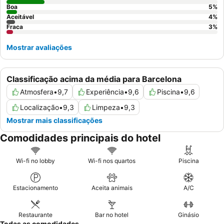
impressionantes da cidade.
Boa
5
%
Aceitável
4
%
Fraca
3
%
Mostrar avaliações
Classificação acima da média para Barcelona
Atmosfera
•
9,7
Experiência
•
9,6
Piscina
•
9,6
Localização
•
9,3
Limpeza
•
9,3
Mostrar mais classificações
Comodidades principais do hotel
Wi-fi no lobby
Wi-fi nos quartos
Piscina
Estacionamento
Aceita animais
A/C
Restaurante
Bar no hotel
Ginásio
Todas as comodidades