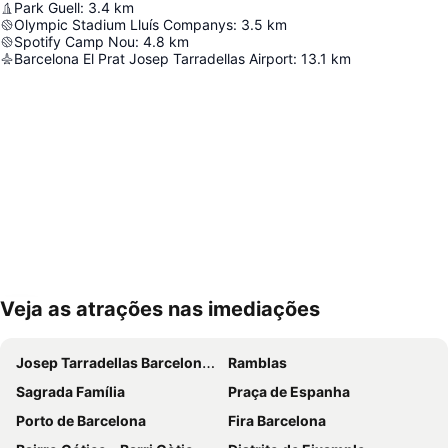
Park Guell
:
3.4
km
Olympic Stadium Lluís Companys
:
3.5
km
Spotify Camp Nou
:
4.8
km
Barcelona El Prat Josep Tarradellas Airport
:
13.1
km
Veja as atrações nas imediações
Ampliar mapa
Josep Tarradellas Barcelona–El Prat Airport
Ramblas
Sagrada Família
Praça de Espanha
Porto de Barcelona
Fira Barcelona