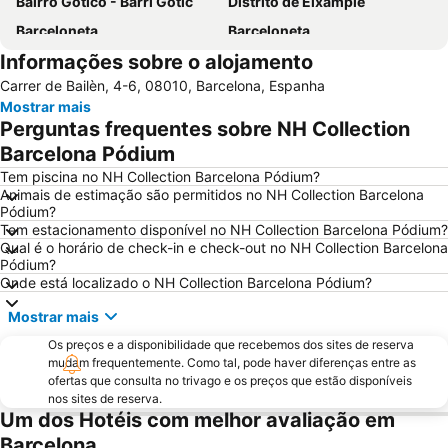
Bairro Gótico - Barri Gòtic
Distrito de Eixample
Barceloneta
Barceloneta
Informações sobre o alojamento
Estádio Olímpico de Montjuïc
Camp Nou
Carrer de Bailèn, 4-6, 08010, Barcelona, Espanha
Estació de Sants
Palácio Sant Jordi
Mostrar mais
Praça Catalunha
Sagrada Família Metro Station
Perguntas frequentes sobre NH Collection
La Dreta de l'Eixample
Barcelona Sants Metro Station
Barcelona Pódium
Metrô de Barcelona
Plaza Catalunya
Tem piscina no NH Collection Barcelona Pódium?
Animais de estimação são permitidos no NH Collection Barcelona
Aeroport T1 Metro Station
Ciutat Vella
Pódium?
Tem estacionamento disponível no NH Collection Barcelona Pódium?
Catedral Basílica de Barcelona
Estació de Plaça Catalunya
Qual é o horário de check-in e check-out no NH Collection Barcelona
Gràcia
Passeio de Gràcia
Pódium?
Onde está localizado o NH Collection Barcelona Pódium?
Circuit de Catalunya
Parque do centro de Poblenou
Mostrar mais
El Born
El Poblenou
Os preços e a disponibilidade que recebemos dos sites de reserva
La Salut
Sants
mudam frequentemente. Como tal, pode haver diferenças entre as
Parque do Forum
Casino de Barcelona
ofertas que consulta no trivago e os preços que estão disponíveis
nos sites de reserva.
Parque da Ciutadella
Mar Bella
Um dos Hotéis com melhor avaliação em
Montjuïc
Casa Batlló
Barcelona