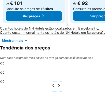
€ 101
€ 92
de
de
Consulte os preços de
16 sites
Consulte os preços 
Ver preços
Ver preç
Perguntas Frequentes sobre Barcelona
Quantos hotéis do NH Hotels estão localizados em Barcelona?
Quanto custam normalmente os hotéis do NH Hotels em Barcelona?
Mostrar mais
Tendência dos preços
Com base nos preços mais baixos no trivago durante os últimos 30 dias
€ 0
€ 0
€ 0