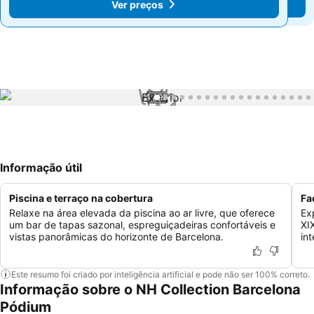
Ver preços
Ver preços
1 / 99
Informação útil
Piscina e terraço na cobertura
Fa
Relaxe na área elevada da piscina ao ar livre, que oferece
Ex
um bar de tapas sazonal, espreguiçadeiras confortáveis e
XI
vistas panorâmicas do horizonte de Barcelona.
in
Este resumo foi criado por inteligência artificial e pode não ser 100% correto.
Informação sobre o NH Collection Barcelona
Pódium