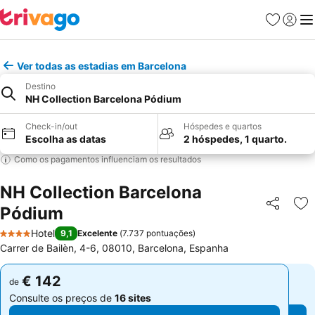
Favoritos
Iniciar
Me
Ver todas as estadias em Barcelona
Destino
NH Collection Barcelona Pódium
Check-in/out
Hóspedes e quartos
Escolha as datas
2 hóspedes, 1 quarto.
Como os pagamentos influenciam os resultados
NH Collection Barcelona
Pódium
Partilhar
Ad
Hotel
9,1
Excelente
(
7.737 pontuações
)
4 Estrelas
Carrer de Bailèn, 4-6, 08010, Barcelona, Espanha
€ 142
€ 142
de
de
Consulte os preços de
16 sites
Consulte os preços de
16 sites