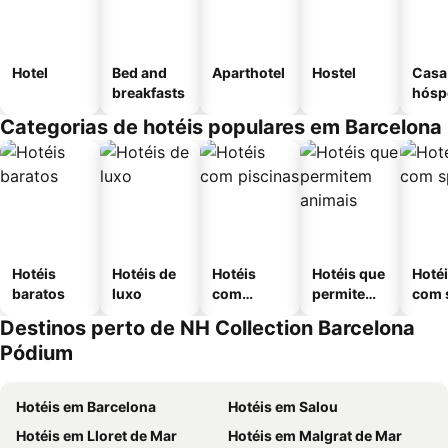
Hotel
Bed and
Aparthotel
Hostel
Casa
breakfasts
hósp
Categorias de hotéis populares em Barcelona
Hotéis
Hotéis de
Hotéis
Hotéis que
Hoté
baratos
luxo
com
permitem
com 
piscinas
animais
Destinos perto de NH Collection Barcelona
Pódium
Hotéis em Barcelona
Hotéis em Salou
Hotéis em Lloret de Mar
Hotéis em Malgrat de Mar