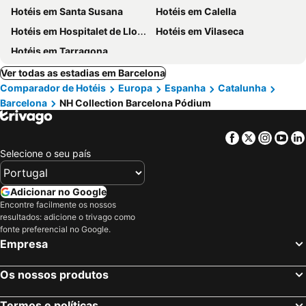
Hotéis em Santa Susana
Hotéis em Calella
Hotéis em Hospitalet de Llobregat
Hotéis em Vilaseca
Hotéis em Tarragona
Ver todas as estadias em Barcelona
Comparador de Hotéis
Europa
Espanha
Catalunha
Barcelona
NH Collection Barcelona Pódium
Facebook
Twitter
Insta
Yo
Selecione o seu país
Adicionar no Google
Encontre facilmente os nossos
resultados: adicione o trivago como
fonte preferencial no Google.
Empresa
Os nossos produtos
Termos e políticas