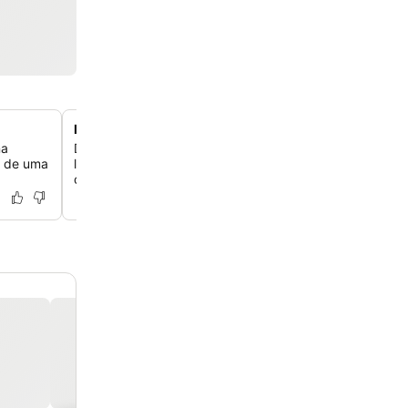
Base de compras boutique contemporânea
na
Desfrute de uma estadia moderna em um edifício inspira
m de uma
localizado em uma das maiores avenidas comerciais da
cercado por mais de 350 boutiques e lojas.