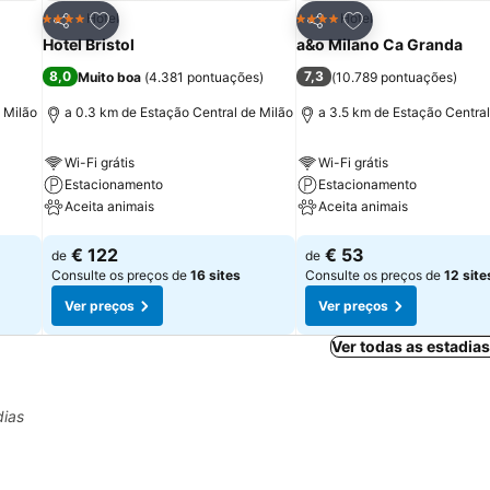
itos
Adicionar aos favoritos
Adicionar aos fav
Hotel
Hotel
4 Estrelas
4 Estrelas
Partilhar
Partilhar
Hotel Bristol
a&o Milano Ca Granda
8,0
7,3
Muito boa
(
4.381 pontuações
)
(
10.789 pontuações
)
 Milão
a 0.3 km de Estação Central de Milão
a 3.5 km de Estação Central
Wi-Fi grátis
Wi-Fi grátis
Estacionamento
Estacionamento
Aceita animais
Aceita animais
Ver preços
Ver preços
€ 122
€ 53
de
de
Consulte os preços de
16 sites
Consulte os preços de
12 site
Ver preços
Ver preços
Ver todas as estadia
dias