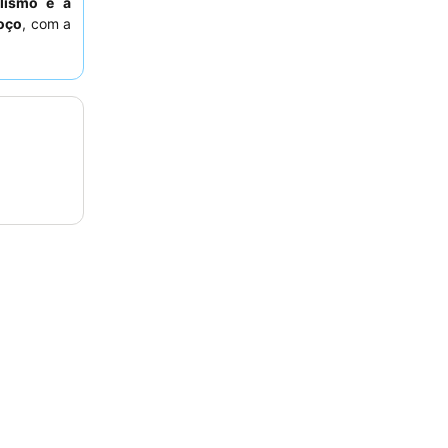
alismo e a
oço
, com a
rraço. Para
ar pedir um