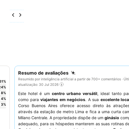
Resumo de avaliações
Resumido por inteligência artificial a partir de 700+ comentários · Úl
61
%
atualização: 30 Jul 2026
24
%
8
%
Este hotel é um
centro urbano versátil
, ideal tanto p
4
%
como para
viajantes em negócios
. A sua
excelente loca
3
%
Corso Buenos Aires oferece acesso direto às atraçõe
através da estação de metro Lima e fica a uma curta ca
Milano Centrale. A propriedade dispõe de um
ginásio
comp
adequado, para os hóspedes manterem as suas rotinas de