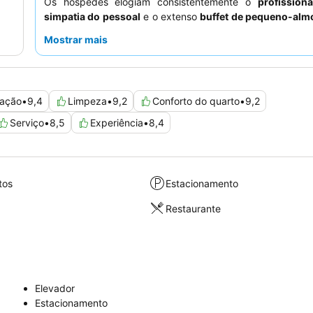
Os hóspedes elogiam consistentemente o
profission
simpatia do pessoal
e o extenso
buffet de pequeno-alm
sua seleção variada e agradável área de refeições no te
Mostrar mais
uma estadia mais tranquila, os hóspedes devem consider
quarto virado para o jardim.
zação
•
9,4
Limpeza
•
9,2
Conforto do quarto
•
9,2
Serviço
•
8,5
Experiência
•
8,4
tos
Estacionamento
Restaurante
Elevador
Estacionamento