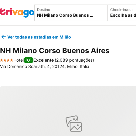
Destino
Check-in/out
Escolha as 
Ver todas as estadias em Milão
NH Milano Corso Buenos Aires
Hotel
Excelente
(
2.089 pontuações
)
8,8
4 Estrelas
Via Domenico Scarlatti, 4, 20124, Milão, Itália