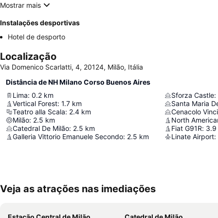
Mostrar mais
Instalações desportivas
Hotel de desporto
Localização
Via Domenico Scarlatti, 4, 20124, Milão, Itália
Distância de NH Milano Corso Buenos Aires
Lima
:
0.2
km
Sforza Castle
:
Vertical Forest
:
1.7
km
Santa Maria De
Teatro alla Scala
:
2.4
km
Cenacolo Vinc
Milão
:
2.5
km
North America
Catedral De Milão
:
2.5
km
Fiat G91R
:
3.9
Galleria Vittorio Emanuele Secondo
:
2.5
km
Linate Airport
:
Veja as atrações nas imediações
Estação Central de Milão
Catedral de Milão