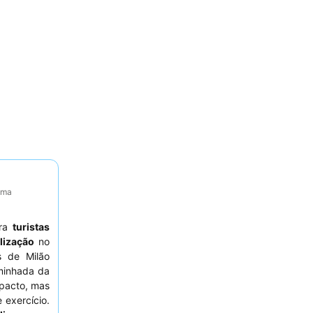
tima
ara
turistas
lização
no
s de Milão
minhada da
acto, mas
 exercício.