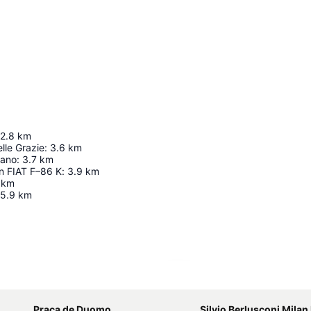
2.8
km
lle Grazie
:
3.6
km
iano
:
3.7
km
n FIAT F–86 K
:
3.9
km
km
5.9
km
Ampliar mapa
Praça de Duomo
Silvio Berlusconi Milan Malpen