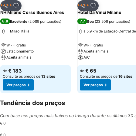
Adicionar aos favoritos
Adicionar aos favor
Hotel
Hotel
4 Estrelas
4 Estrelas
Partilhar
Partilhar
NH Milano Corso Buenos Aires
Hotel Da Vinci Milano
8,8
7,7
Excelente
(
2.089 pontuações
)
Boa
(
23.509 pontuações
)
Milão, Itália
a 5.9 km de Estação Central de
Wi-Fi grátis
Wi-Fi grátis
Estacionamento
Aceita animais
Aceita animais
A/C
Ver preços
Ver preços
€ 183
€ 65
de
de
Consulte os preços de
13 sites
Consulte os preços de
16 sites
Ver preços
Ver preços
Tendência dos preços
Com base nos preços mais baixos no trivago durante os últimos 30 
€ 0
€ 0