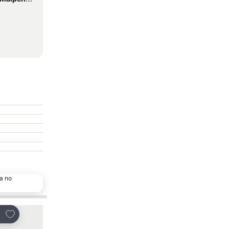
a no
Adicionar aos favoritos
Adicionar aos favor
tilhar
Partilhar