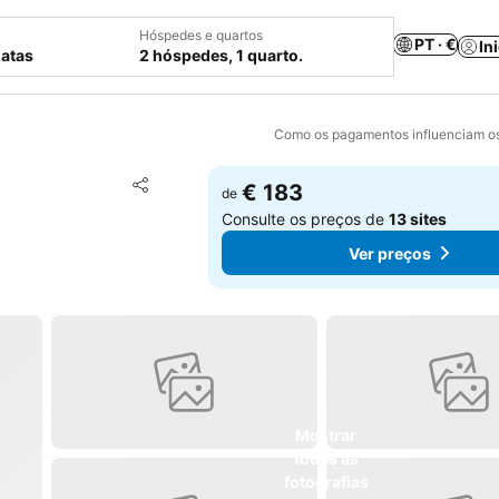
Hóspedes e quartos
PT · €
In
datas
2 hóspedes, 1 quarto.
Como os pagamentos influenciam os
Adicionar aos favoritos
€ 183
de
Partilhar
Consulte os preços de
13 sites
Ver preços