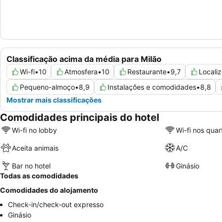
Classificação acima da média para Milão
Wi-fi
•
10
Atmosfera
•
10
Restaurante
•
9,7
Locali
Pequeno-almoço
•
8,9
Instalações e comodidades
•
8,8
Mostrar mais classificações
Comodidades principais do hotel
Wi-fi no lobby
Wi-fi nos quar
Aceita animais
A/C
Bar no hotel
Ginásio
Todas as comodidades
Comodidades do alojamento
Check-in/check-out expresso
Ginásio