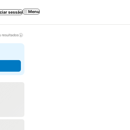
Menu
iciar sessão
 resultados