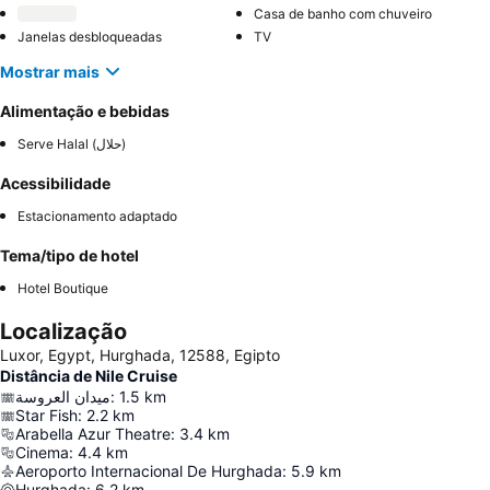
Casa de banho com chuveiro
Janelas desbloqueadas
TV
Mostrar mais
Alimentação e bebidas
Serve Halal (حلال)
Acessibilidade
Estacionamento adaptado
Tema/tipo de hotel
Hotel Boutique
Localização
Luxor, Egypt, Hurghada, 12588, Egipto
Distância de Nile Cruise
ميدان العروسة
:
1.5
km
Star Fish
:
2.2
km
Arabella Azur Theatre
:
3.4
km
Cinema
:
4.4
km
Aeroporto Internacional De Hurghada
:
5.9
km
Hurghada
:
6.2
km