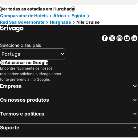
Ver todas as estadias em Hurghada
Comparador de Hotéis
África
Egipto
Red Sea Governorate
Hurghada
Nile Cruise
Facebook
Twitter
Insta
Yo
Selecione o seu país
Adicionar no Google
Encontre facilmente os nossos
resultados: adicione o trivago como
fonte preferencial no Google.
Empresa
Os nossos produtos
Termos e políticas
Suporte