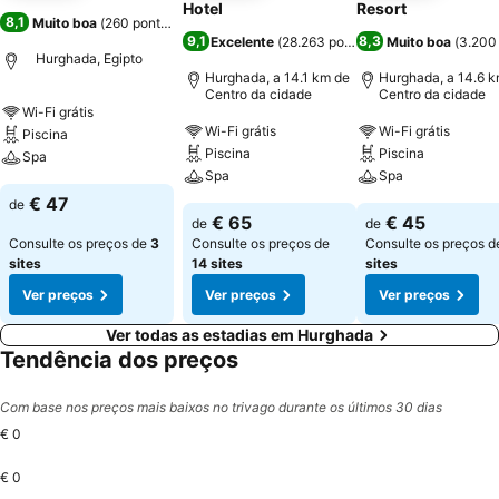
Hotel
Resort
8,1
Muito boa
(
260 pontuações
)
9,1
8,3
Excelente
(
28.263 pontuações
Muito boa
)
(
3.200
Hurghada, Egipto
Hurghada, a 14.1 km de
Hurghada, a 14.6 k
Centro da cidade
Centro da cidade
Wi-Fi grátis
Wi-Fi grátis
Wi-Fi grátis
Piscina
Piscina
Piscina
Spa
Spa
Spa
€ 47
de
€ 65
€ 45
de
de
Consulte os preços de
3
Consulte os preços de
Consulte os preços 
sites
14 sites
sites
Ver preços
Ver preços
Ver preços
Ver todas as estadias em Hurghada
Tendência dos preços
Com base nos preços mais baixos no trivago durante os últimos 30 dias
€ 0
€ 0