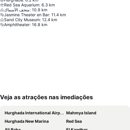
Red Sea Aquarium
:
6.3
km
متحف الأسماك
:
10.9
km
Jasmine Theater en Bar
:
11.4
km
Sand City Museum
:
12.4
km
Amphitheater
:
16.8
km
Veja as atrações nas imediações
Ampliar mapa
Hurghada International Airport
Mahmya Island
Hurghada New Marina
Red Sea
Ali Baba
El Kawthar