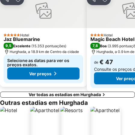
Partilhar
Adicionar aos favoritos
Partilhar
Adicionar aos
Hotel
Hotel
5 Estrelas
4 Estrelas
Jaz Bluemarine
Magic Beach Hote
9,5
7,8
Excelente
(
15.353 pontuações
)
Boa
(
3.995 pontuaç
Hurghada, a 18.9 km de Centro da cidade
Hurghada, a 0.9 km de
Selecione as datas para ver os
€ 47
de
preços exatos.
Consulte os preços 
Ver preços
Ver preç
Ver todas as estadias em Hurghada
Outras estadias em Hurghada