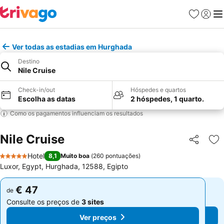
Favoritos
Iniciar
Me
Ver todas as estadias em Hurghada
Destino
Nile Cruise
Check-in/out
Hóspedes e quartos
Escolha as datas
2 hóspedes, 1 quarto.
Como os pagamentos influenciam os resultados
Nile Cruise
Partilhar
Ad
Hotel
8,1
Muito boa
(
260 pontuações
)
5 Estrelas
Luxor, Egypt, Hurghada, 12588, Egipto
€ 47
€ 47
de
de
Consulte os preços de
3 sites
Consulte os preços de
3 sites
Ver preços
Ver preços