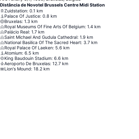
Distância de Novotel Brussels Centre Midi Station
Zuidstation
:
0.1
km
Palace Of Justice
:
0.8
km
Bruxelas
:
1.3
km
Royal Museums Of Fine Arts Of Belgium
:
1.4
km
Palácio Real
:
1.7
km
Saint Michael And Gudula Cathedral
:
1.9
km
National Basilica Of The Sacred Heart
:
3.7
km
Royal Palace Of Laeken
:
5.6
km
Atomium
:
6.5
km
King Baudouin Stadium
:
6.6
km
Aeroporto De Bruxelas
:
12.7
km
Lion's Mound
:
18.2
km