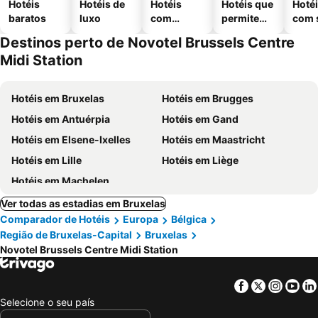
Hotéis
Hotéis de
Hotéis
Hotéis que
Hoté
baratos
luxo
com
permitem
com 
piscinas
animais
Destinos perto de Novotel Brussels Centre
Midi Station
Hotéis em Bruxelas
Hotéis em Brugges
Hotéis em Antuérpia
Hotéis em Gand
Hotéis em Elsene-Ixelles
Hotéis em Maastricht
Hotéis em Lille
Hotéis em Liège
Hotéis em Machelen
Ver todas as estadias em Bruxelas
Comparador de Hotéis
Europa
Bélgica
Região de Bruxelas-Capital
Bruxelas
Novotel Brussels Centre Midi Station
Facebook
Twitter
Insta
Yo
Selecione o seu país