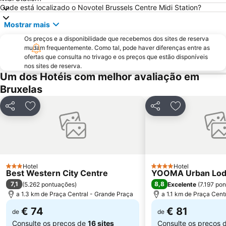
Grote Markt
Jeu de Balle Flea Market
Onde está localizado o Novotel Brussels Centre Midi Station?
Forest National
Provinciaal Domein de Gavers
Mostrar mais
Patria
Hoboken
Os preços e a disponibilidade que recebemos dos sites de reserva
Graslei en Koornlei
Sablon
mudam frequentemente. Como tal, pode haver diferenças entre as
ofertas que consulta no trivago e os preços que estão disponíveis
Rue des Bouchers - Beenhouwersstraat
City2
nos sites de reserva.
Um dos Hotéis com melhor avaliação em
Libertés
Flagey
Bruxelas
Walibi Belgium
Provinciaal Recreatiedomein De Schorre
Deurne
Merksem
Partilhar
Adicionar aos favoritos
Partilhar
Adicionar aos
Palais de Justice
Manneken Pis
King's Square
Matongue
Solvay House
Le Botanique
Parc Léopold
Nord
Hotel
Hotel
3 Estrelas
4 Estrelas
Best Western City Centre
YOOMA Urban Lo
7,1
8,8
(
5.262 pontuações
)
Excelente
(
7.197 po
a 1.3 km de Praça Central - Grande Praça
a 1.1 km de Praça Cent
€ 74
€ 81
de
de
Consulte os preços de
16 sites
Consulte os preços 