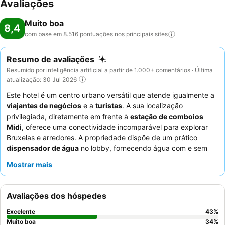
Avaliações
Muito boa
8,4
com base em 8.516 pontuações nos principais
sites
Resumo de avaliações
Resumido por inteligência artificial a partir de 1.000+ comentários · Última
atualização: 30 Jul 2026
Este hotel é um centro urbano versátil que atende igualmente a
viajantes de negócios
e a
turistas
. A sua localização
privilegiada, diretamente em frente à
estação de comboios
Midi
, oferece uma conectividade incomparável para explorar
Bruxelas e arredores. A propriedade dispõe de um prático
dispensador de água
no lobby, fornecendo água com e sem
gás para os hóspedes. Os hóspedes elogiam consistentemente
Mostrar mais
o excecional
staff e serviço
, com o buffet de pequeno-almoço a
receber altas classificações pela sua grande variedade de
produtos frescos. Para uma estadia mais tranquila, os hóspedes
Avaliações dos hóspedes
devem considerar pedir um quarto virado para o jardim.
Excelente
43
%
Muito boa
34
%