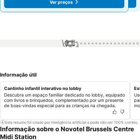
Ver preços
Ver preços
1 / 52
Informação útil
Cantinho infantil interativo no lobby
Es
Descubra um espaço familiar dedicado no lobby, equipado
Us
com livros e brinquedos, complementado por um presente
pa
de boas-vindas especial para as crianças na chegada.
mo
Este resumo foi criado por inteligência artificial e pode não ser 100% correto.
Informação sobre o Novotel Brussels Centre
Midi Station