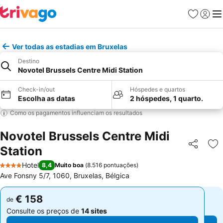
Favoritos
Iniciar
Me
Ver todas as estadias em Bruxelas
Destino
Novotel Brussels Centre Midi Station
Check-in/out
Hóspedes e quartos
Escolha as datas
2 hóspedes, 1 quarto.
Como os pagamentos influenciam os resultados
Novotel Brussels Centre Midi
Station
Partilhar
Ad
Hotel
8,4
Muito boa
(
8.516 pontuações
)
4 Estrelas
Ave Fonsny 5/7, 1060, Bruxelas, Bélgica
€ 158
€ 158
de
de
Consulte os preços de
14 sites
Consulte os preços de
14 sites