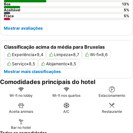
Boa
13
%
Aceitável
5
%
Fraca
5
%
Mostrar avaliações
Classificação acima da média para Bruxelas
Experiência
•
9,4
Limpeza
•
8,7
Wi-fi
•
8,6
Serviço
•
8,5
Alojamento
•
8,5
Mostrar mais classificações
Comodidades principais do hotel
Wi-fi no lobby
Wi-fi nos quartos
Estacionamento
Aceita animais
A/C
Restaurante
Bar no hotel
Todas as comodidades