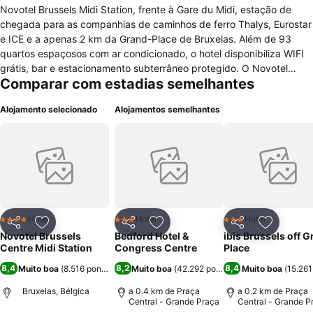
Novotel Brussels Midi Station, frente à Gare du Midi, estação de
chegada para as companhias de caminhos de ferro Thalys, Eurostar
e ICE e a apenas 2 km da Grand-Place de Bruxelas. Além de 93
quartos espaçosos com ar condicionado, o hotel disponibiliza WIFI
grátis, bar e estacionamento subterrâneo protegido. O Novotel
Comparar com estadias semelhantes
Brussels Midi Station tem localização ideal para descobrir Bruxelas;
não muito longe da Praça, do Ovo, da Comunidade Europeia, da
Alojamento selecionado
Alojamentos semelhantes
Expo e do Atomium.
Hotel
Hotel
Hotel
4 Estrelas
3 Estrelas
3 Estrelas
Partilhar
Adicionar aos favoritos
Partilhar
Adicionar aos favoritos
Partilhar
Adicionar
Novotel Brussels
Bedford Hotel &
ibis Brussels off 
Centre Midi Station
Congress Centre
Place
8,4
8,2
8,4
Muito boa
(
8.516 pontuações
Muito boa
)
(
42.292 pontuações
Muito boa
)
(
15.26
Bruxelas, Bélgica
a 0.4 km de Praça
a 0.2 km de Praça
Central - Grande Praça
Central - Grande P