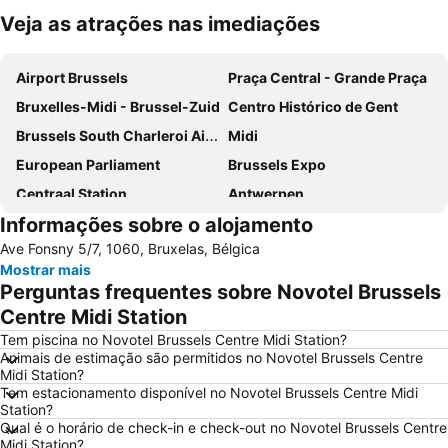
Veja as atrações nas imediações
Ampliar mapa
Airport Brussels
Praça Central - Grande Praça
Bruxelles-Midi - Brussel-Zuid
Centro Histórico de Gent
Brussels South Charleroi Airport
Midi
European Parliament
Brussels Expo
Centraal Station
Antwerpen
Informações sobre o alojamento
Centre historique
Bruxelles-Nord - Brussel-Noord
Ave Fonsny 5/7, 1060, Bruxelas, Bélgica
Parque do Cinqüentenário
Européen
Mostrar mais
Station Leuven
Estádio Rei Baldoíno
Perguntas frequentes sobre Novotel Brussels
Centro Belga das Histórias em Quadrinho
Atomium
Centre Midi Station
Port of Antwerp
Brussels Park
Tem piscina no Novotel Brussels Centre Midi Station?
Animais de estimação são permitidos no Novotel Brussels Centre
Pairi Daiza
Station Sint Pieters
Midi Station?
Tem estacionamento disponível no Novotel Brussels Centre Midi
Place Sainte-Catherine
Aula Magna
Station?
Bourse de Bruxelles
Cinemateca Real da Bélgica
Qual é o horário de check-in e check-out no Novotel Brussels Centre
Midi Station?