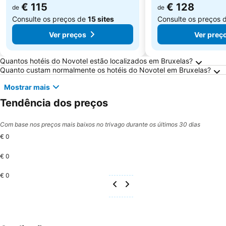
€ 115
€ 128
de
de
Consulte os preços de
15 sites
Consulte os preços 
Ver preços
Ver preç
Perguntas Frequentes sobre Bruxelas
Quantos hotéis do Novotel estão localizados em Bruxelas?
Quanto custam normalmente os hotéis do Novotel em Bruxelas?
Mostrar mais
Tendência dos preços
Com base nos preços mais baixos no trivago durante os últimos 30 dias
€ 0
€ 0
€ 0