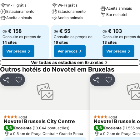
Wi-Fi grátis
Wi-Fi grátis
Aceita animais
Estacionamento
Estacionamento
Bar no hotel
Aceita animais
Aceita animais
€ 158
€ 55
€ 103
de
de
de
Consulte os preços de
Consulte os preços de
Consulte os preços d
14 sites
16 sites
13 sites
Ver preços
Ver preços
Ver preços
Ver todas as estadias em Bruxelas
Outros hotéis do Novotel em Bruxelas
Partilhar
Adicionar aos favoritos
Partilhar
Adicionar aos
Hotel
Hotel
4 Estrelas
4 Estrelas
Novotel Brussels City Centre
Novotel Brussels o
8,6
8,6
Excelente
(
13.044 pontuações
)
Excelente
(
11.555 p
a 0.5 km de Praça Central - Grande Praça
a 0.2 km de Praça Cen