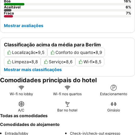
Boa
16
%
Aceitável
6
%
Fraca
7
%
Mostrar avaliações
Classificação acima da média para Berlim
Localização
•
9,5
Conforto do quarto
•
8,9
Limpeza
•
8,8
Serviço
•
8,6
Wi-fi
•
8,5
Mostrar mais classificações
Comodidades principais do hotel
Wi-fi no lobby
Wi-fi nos quartos
Estacionamento
A/C
Bar no hotel
Ginásio
Todas as comodidades
Comodidades do alojamento
Entrada/lobby
Check-in/check-out expresso