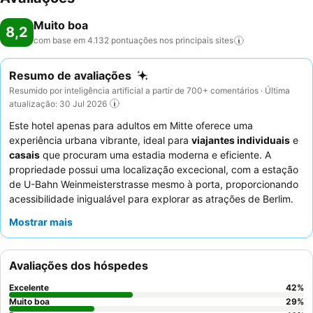
Muito boa
8,2
com base em 4.132 pontuações nos principais
sites
Resumo de avaliações
Resumido por inteligência artificial a partir de 700+ comentários · Última
atualização: 30 Jul 2026
Este hotel apenas para adultos em Mitte oferece uma
experiência urbana vibrante, ideal para
viajantes individuais
e
casais
que procuram uma estadia moderna e eficiente. A
propriedade possui uma localização excecional, com a estação
de U-Bahn Weinmeisterstrasse mesmo à porta, proporcionando
acessibilidade inigualável para explorar as atrações de Berlim.
Os hóspedes podem desfrutar do convidativo
terraço no
Mostrar mais
último piso
com vistas impressionantes da cidade, perfeito
para relaxar. Embora o sentimento em relação aos funcionários
seja polarizado devido ao conceito digital-first, a comunicação
Avaliações dos hóspedes
eficiente via WhatsApp é consistentemente elogiada. Para uma
experiência mais tranquila, os hóspedes devem solicitar quartos
Excelente
42
%
virados para o pátio interior.
Muito boa
29
%