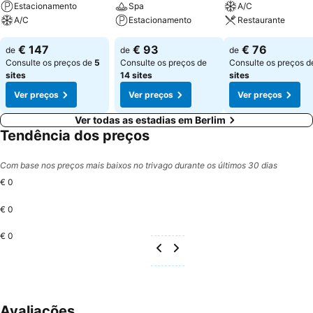
Estacionamento
Spa
A/C
A/C
Estacionamento
Restaurante
€ 147
€ 93
€ 76
de
de
de
Consulte os preços de
5
Consulte os preços de
Consulte os preços 
sites
14 sites
sites
Ver preços
Ver preços
Ver preços
Ver todas as estadias em Berlim
Tendência dos preços
Com base nos preços mais baixos no trivago durante os últimos 30 dias
€ 0
€ 0
€ 0
Avaliações