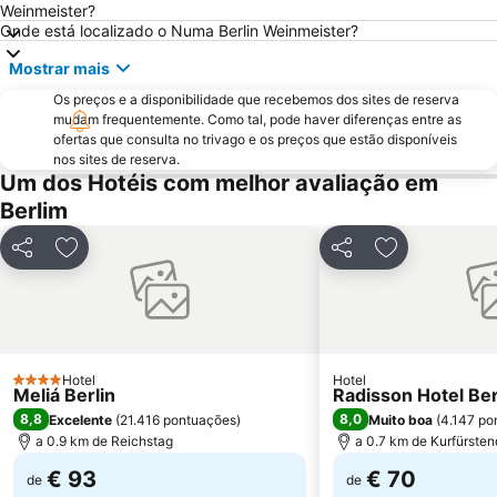
Weinmeister?
Centro Histórico de Potsdam
Jannowitzbrücke Metro Station
Onde está localizado o Numa Berlin Weinmeister?
Centrum Judaicum
Friedrichstraße
Mostrar mais
Friedrichshain
KaDeWe
Os preços e a disponibilidade que recebemos dos sites de reserva
mudam frequentemente. Como tal, pode haver diferenças entre as
Kurfürstendamm
IFA - Internationale Funkausstellung
ofertas que consulta no trivago e os preços que estão disponíveis
Catedral de Berlim
Pankow
nos sites de reserva.
Um dos Hotéis com melhor avaliação em
Tempelhof
Volksbühne am Rosa-Luxemburg-Platz
Berlim
Briefmarken-Messe Berlin
Prenzlauer Berg
Spielbank Berlin - Am Potsdamer Platz -
East-Side-Gallery
Partilhar
Adicionar aos favoritos
Partilhar
Adicionar aos
Rathaus Steglitz Metro Station
Bahnhof Zoologischer Garten
Lichtenberg
Charlottenburg-Wilmersdorf
Steglitz-Zehlendorf
Unter den Linden
Reichstag
Hotel
Tiergarten
Hotel
4 Estrelas
Meliá Berlin
Radisson Hotel Ber
Historische Tour Flughafen Tempelhof
Wittenbergplatz
8,8
8,0
Excelente
(
21.416 pontuações
)
Muito boa
(
4.147 po
a 0.9 km de Reichstag
a 0.7 km de Kurfürst
€ 93
€ 70
de
de