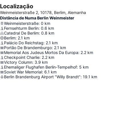
Localização
Weinmeisterstraße 2, 10178, Berlim, Alemanha
Distância de Numa Berlin Weinmeister
Weinmeisterstraße
:
0
km
Fernsehturm Berlin
:
0.6
km
Catedral De Berlim
:
0.8
km
Berlim
:
2.1
km
Palácio Do Reichstag
:
2.1
km
Portão De Brandemburgo
:
2.1
km
Memorial Aos Judeus Mortos Da Europa
:
2.2
km
Checkpoint Charlie
:
2.2
km
Victory Column
:
3.9
km
Ehemaliger Flughafen Berlin-Tempelhof
:
5
km
Soviet War Memorial
:
6.1
km
Berlin Brandenburg Airport "Willy Brandt"
:
19.1
km