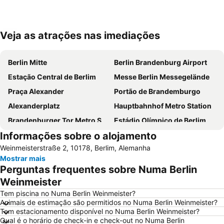
Veja as atrações nas imediações
Ampliar mapa
Berlin Mitte
Berlin Brandenburg Airport
Estação Central de Berlim
Messe Berlin Messegelände
Praça Alexander
Portão de Brandemburgo
Alexanderplatz
Hauptbahnhof Metro Station
Brandenburger Tor Metro Station
Estádio Olímpico de Berlim
Informações sobre o alojamento
Potsdamer Platz
Uber Arena
Weinmeisterstraße 2, 10178, Berlim, Alemanha
Zoo Berlim
Alexanderplatz Metro Station
Mostrar mais
Nollendorfplatz Metro Station
Neukölln
Perguntas frequentes sobre Numa Berlin
Schöneberg
Berlin-Marathon
Weinmeister
Checkpoint Charlie
Wintergarten Variety Theater
Tem piscina no Numa Berlin Weinmeister?
Animais de estimação são permitidos no Numa Berlin Weinmeister?
Kreuzberg
Spandau
Tem estacionamento disponível no Numa Berlin Weinmeister?
Qual é o horário de check-in e check-out no Numa Berlin
Ilha dos Museus - Museumsinsel
ITB - Berlin