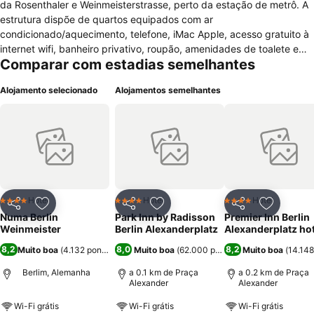
da Rosenthaler e Weinmeisterstrasse, perto da estação de metrô. A
estrutura dispõe de quartos equipados com ar
condicionado/aquecimento, telefone, iMac Apple, acesso gratuito à
internet wifi, banheiro privativo, roupão, amenidades de toalete e
Comparar com estadias semelhantes
secador de cabelos. O hotel oferece serviços de recepção e de
quartos 24h, elevador, quartos adaptados para pessoas com
Alojamento selecionado
Alojamentos semelhantes
necessidades especiais, quartos para não fumantes, café da manhã
no quarto, sala para bagagens, clube lounge, bar, terraço,
aquecimento/ar condicionado, hotel para não fumantes, salão de
beleza, pet friendly, lavanderia/engomadoria, serviço de transporte,
acesso gratuito à internet wifi disponível por todo o hotel e
estacionamento público e pago. Possui um centro de negócios com
fax, xerox e instalações para reuniões, eventos e conferências. Na
área de lazer está à disposição do hóspede serviço de massagem,
Hotel
Hotel
Hotel
4 Estrelas
4 Estrelas
4 Estrelas
Partilhar
Adicionar aos favoritos
Partilhar
Adicionar aos favoritos
Partilhar
Adicionar
tratamentos corporais e comodidades para churrasco. O
Numa Berlin
Park Inn by Radisson
Premier Inn Berlin
restaurante do Hotel serve um buffet de café da manhã (pequeno
Weinmeister
Berlin Alexanderplatz
Alexanderplatz hot
almoço) diariamente.
8,2
8,0
8,2
Muito boa
(
4.132 pontuações
)
Muito boa
(
62.000 pontuações
Muito boa
)
(
14.148
Berlim, Alemanha
a 0.1 km de Praça
a 0.2 km de Praça
Alexander
Alexander
Wi-Fi grátis
Wi-Fi grátis
Wi-Fi grátis