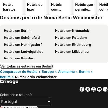
Hotéis
Hotéis de
Hotéis
Hotéis que
Hoté
baratos
luxo
com
permitem
com 
piscinas
animais
Destinos perto de Numa Berlin Weinmeister
Hotéis em Berlim
Hotéis em Krausnick
Hotéis em Schönefeld
Hotéis em Potsdam
Hotéis em Hennigsdorf
Hotéis em Rheinsberg
Hotéis em Ludwigsfelde
Hotéis em Lübbenau
Hotéis em Werder
Ver todas as estadias em Berlim
Comparador de Hotéis
Europa
Alemanha
Berlim
Berlim
Numa Berlin Weinmeister
Facebook
Twitter
Insta
Yo
Selecione o seu país