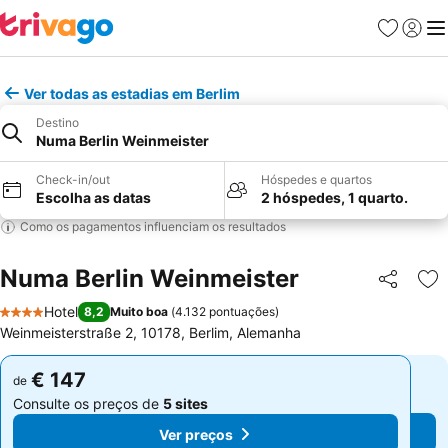
Favoritos
Iniciar
Me
Ver todas as estadias em Berlim
Destino
Numa Berlin Weinmeister
Check-in/out
Hóspedes e quartos
Escolha as datas
2 hóspedes, 1 quarto.
Como os pagamentos influenciam os resultados
Numa Berlin Weinmeister
Partilhar
Ad
Hotel
8,2
Muito boa
(
4.132 pontuações
)
4 Estrelas
Weinmeisterstraße 2, 10178, Berlim, Alemanha
€ 147
€ 147
de
de
Consulte os preços de
5 sites
Consulte os preços de
5 sites
Ver preços
Ver preços