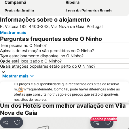
Campanhã
Ribeira
Praia da Apúlia
Leça da Palmeira Beach
Informações sobre o alojamento
Parque aquático de Amarante
Pavilhão Multiusos Gondomar
R. Vistosa 182, 4400-343, Vila Nova de Gaia, Portugal
Praia do Furadouro
Cais de Gaia
Mostrar mais
Magikland
Pavilhão Rosa Mota
Perguntas frequentes sobre O Ninho
Norteshopping
Rua Santa Catarina
Tem piscina no O Ninho?
Animais de estimação são permitidos no O Ninho?
Baixa
Centro Histórico do Porto
Tem estacionamento disponível no O Ninho?
Casa da Música
Parque & Zoo Santo Inácio
Onde está localizado o O Ninho?
Quais atrações populares estão perto do O Ninho?
Estação São Bento
Aver-o-Mar Beach
Mostrar mais
Europarque
Matosinhos Beach
Os preços e a disponibilidade que recebemos dos sites de reserva
Praia da Aguda
Parque da Cidade
mudam frequentemente. Como tal, pode haver diferenças entre as
Hotel Solverde Beach
Ponte Dom Luís I
ofertas que consulta no trivago e os preços que estão disponíveis
nos sites de reserva.
da Póvoa de Varzim
da Madalena
Um dos Hotéis com melhor avaliação em Vila
Edificio da Alfândega
Mercado do Bolhão
Nova de Gaia
Aldeia Rural Preservada de Quintandona
Palacio do Freixo
Escolha popular
Partilhar
Adicionar aos favoritos
Partilhar
Adicionar
Mindelo Beach
Praia da Cortegaça