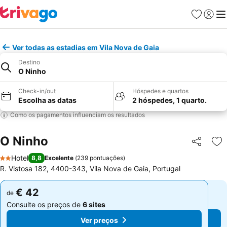
Favoritos
Iniciar
Me
Ver todas as estadias em Vila Nova de Gaia
Destino
O Ninho
Check-in/out
Hóspedes e quartos
Escolha as datas
2 hóspedes, 1 quarto.
Como os pagamentos influenciam os resultados
O Ninho
Partilhar
Ad
Hotel
8,8
Excelente
(
239 pontuações
)
2 Estrelas
R. Vistosa 182, 4400-343, Vila Nova de Gaia, Portugal
€ 42
€ 42
de
de
Consulte os preços de
6 sites
Consulte os preços de
6 sites
Ver preços
Ver preços