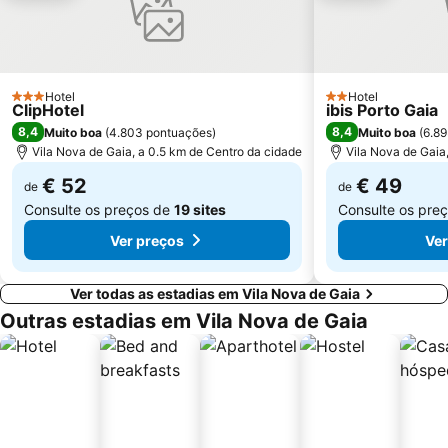
Caxinas Beach
Termas Romanas do Alto da Cividade
Estação de Caminhos de Ferro de Braga
Casino de Espinho
Parque do Palácio de Cristal
Arrábida Shopping
Hotel
Hotel
3 Estrelas
2 Estrelas
ClipHotel
ibis Porto Gaia
Praia de Esposende
Azurara Beach
8,4
8,4
Muito boa
(
4.803 pontuações
)
Muito boa
(
6.8
Centro Histórico de Guimarães
Miramar
Vila Nova de Gaia, a 0.5 km de Centro da cidade
Vila Nova de Gaia
Estela Beach
Trindade
€ 52
€ 49
de
de
Consulte os preços de
19 sites
Consulte os pre
Ver preços
Ver
Ver todas as estadias em Vila Nova de Gaia
Outras estadias em Vila Nova de Gaia