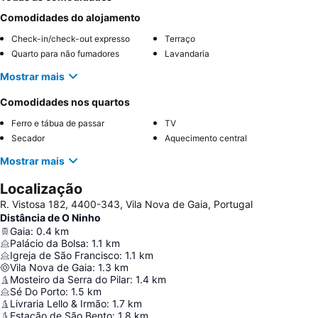
Comodidades do alojamento
Check-in/check-out expresso
Terraço
Quarto para não fumadores
Lavandaria
Mostrar mais
Comodidades nos quartos
Ferro e tábua de passar
TV
Secador
Aquecimento central
Mostrar mais
Localização
R. Vistosa 182, 4400-343, Vila Nova de Gaia, Portugal
Distância de O Ninho
Gaia
:
0.4
km
Palácio da Bolsa
:
1.1
km
Igreja de São Francisco
:
1.1
km
Vila Nova de Gaia
:
1.3
km
Mosteiro da Serra do Pilar
:
1.4
km
Sé Do Porto
:
1.5
km
Livraria Lello & Irmão
:
1.7
km
Estação de São Bento
:
1.8
km