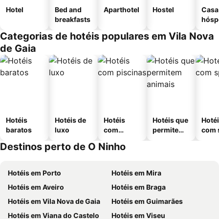
Hotel
Bed and
Aparthotel
Hostel
Casa
breakfasts
hósp
Categorias de hotéis populares em Vila Nova
de Gaia
Hotéis
Hotéis de
Hotéis
Hotéis que
Hoté
baratos
luxo
com
permitem
com 
piscinas
animais
Destinos perto de O Ninho
Hotéis em Porto
Hotéis em Mira
Hotéis em Aveiro
Hotéis em Braga
Hotéis em Vila Nova de Gaia
Hotéis em Guimarães
Hotéis em Viana do Castelo
Hotéis em Viseu