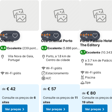
Hotel
Hotel
Hotel
2 Estrelas
4 Estrelas
5 Estrelas
Partilhar
Adicionar aos favoritos
Partilhar
Adicionar aos favoritos
Partilhar
Adicionar
O Ninho
Oca Oriental Porto
Porto Palácio Hote
The Editory
8,8
9,2
Excelente
(
239 pontuações
)
Excelente
(
5.886 pontuações
)
8,7
Excelente
(
10.343
Vila Nova de Gaia,
Porto, a 1.8 km de
Portugal
Centro da cidade
a 3.7 km de Paláci
Bolsa
Wi-Fi grátis
Wi-Fi grátis
Wi-Fi grátis
Estacionamento
Piscina
A/C
Spa
€ 42
€ 57
de
de
€ 80
de
Consulte os preços de
6
Consulte os preços de
11
Consulte os preços d
sites
sites
19 sites
Ver preços
Ver preços
Ver preços