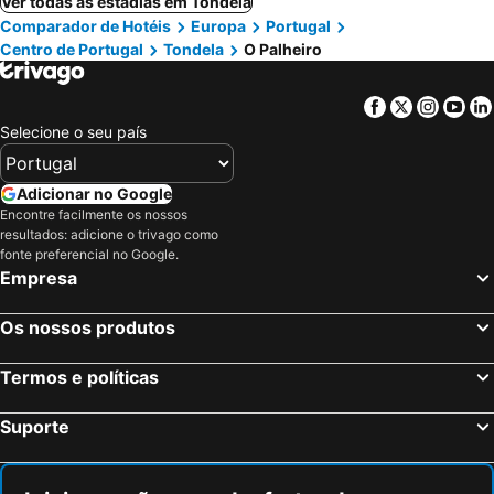
Ver todas as estadias em Tondela
Comparador de Hotéis
Europa
Portugal
Centro de Portugal
Tondela
O Palheiro
Facebook
Twitter
Insta
Yo
Selecione o seu país
Adicionar no Google
Encontre facilmente os nossos
resultados: adicione o trivago como
fonte preferencial no Google.
Empresa
Os nossos produtos
Termos e políticas
Suporte