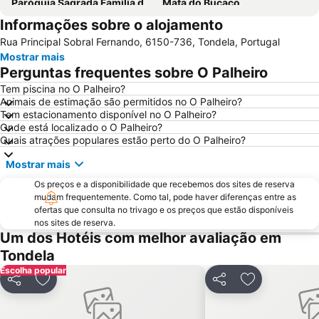
Paróquia Sagrada Família da Praia da Barra
Mata do Buçaco
Informações sobre o alojamento
Montebelo Golfe
Museu Militar do Buçaco
Rua Principal Sobral Fernando, 6150-736, Tondela, Portugal
Universidade de Coimbra
Universidade de Aveiro
Mostrar mais
Serra do Caramulo
Costa Nova Beach
Perguntas frequentes sobre O Palheiro
Baixa de Coimbra
Praia Fluvial da Peneda
Tem piscina no O Palheiro?
Animais de estimação são permitidos no O Palheiro?
Dunas de Sao Jacinto
Farol da Barra
Tem estacionamento disponível no O Palheiro?
Estádio Cidade de Coimbra
Fluvial de Avô
Onde está localizado o O Palheiro?
Quais atrações populares estão perto do O Palheiro?
Parque Aquático Vaga Splash
Cascata da Cabreia
Mostrar mais
Praça da República
Estação de Comboios de Coimbra A
Os preços e a disponibilidade que recebemos dos sites de reserva
Piscina de Celas
Aldeia da Pena
mudam frequentemente. Como tal, pode haver diferenças entre as
Praia Fluvial das Canaveias
Praia Fluvial do Reconquinho
ofertas que consulta no trivago e os preços que estão disponíveis
nos sites de reserva.
Convento Santa Cruz do Buçaco
Praça do Rossio
Um dos Hotéis com melhor avaliação em
Bioparque - Parque Florestal de Pisão
de Estarreja
Tondela
Escolha popular
Moliceiro
Forum Aveiro
Partilhar
Adicionar aos favoritos
Partilhar
Adicionar aos
Estação de Caminhos de Ferro de Coimbra B
Vila de Avô
Ecomuseu da Serra da Lousã
Praia Fluvial de Palheiros e Zorro