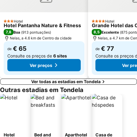
Complexo de Piscinas Rui Abreu
Praia Fluvial São João do Monte
Arco romano da Bobadela
Fraga da Pena
Hotel
Hotel
3 Estrelas
Pavilhão Gimnodesportivo de Serpins
Museu da Cidade de Aveiro
4 Estrelas
Hotel Pantanha Nature & Fitness
Grande Hotel das C
7,8
8,5
Boa
(
913 pontuações
)
Excelente
(
875 pont
Quinta Vale do Pousado
Museu do Pão
Nelas, a 4.6 km de Centro da cidade
Nelas, a 4.7 km de Cen
Estádio Universitário de Coimbra
Agrouvouga
€ 65
€ 77
de
de
Consulte os preços de
6 sites
Consulte os preços 
Ver preços
Ver pr
Ver todas as estadias em Tondela
Outras estadias em Tondela
Hotel
Bed and
Aparthotel
Casa de