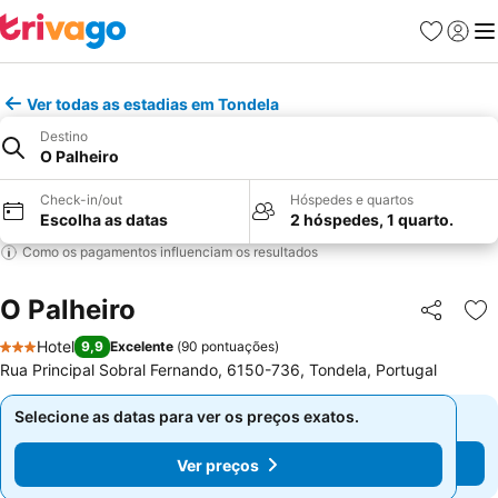
Favoritos
Iniciar
Me
Ver todas as estadias em Tondela
Destino
O Palheiro
Check-in/out
Hóspedes e quartos
Escolha as datas
2 hóspedes, 1 quarto.
Como os pagamentos influenciam os resultados
O Palheiro
Partilhar
Ad
Hotel
9,9
Excelente
(
90 pontuações
)
3 Estrelas
Rua Principal Sobral Fernando, 6150-736, Tondela, Portugal
Selecione as datas para ver os preços exatos.
Selecione as datas para ver os preços exatos.
Ver preços
Ver preços