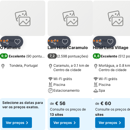
Hotel
Hotel
Hotel
3 Estrelas
4 Estrelas
3 Estrelas
Partilhar
Adicionar aos favoritos
Partilhar
Adicionar aos favoritos
Partilhar
Adicionar
O Palheiro
Lam Hotel Caramulo
Hotel Lena Village
9,9
7,2
8,8
Excelente
(
90 pontuações
)
(
2.598 pontuações
)
Excelente
(
512 p
Tondela, Portugal
Caramulo, a 0.1 km de
Mortágua, a 0.8 km
Centro da cidade
Centro da cidade
Wi-Fi grátis
Wi-Fi grátis
Ver preços
Piscina
Piscina
Estacionamento
Spa
Ver preços
Ver preços
Selecione as datas para
€ 56
€ 60
de
de
ver os preços exatos.
Consulte os preços de
Consulte os preços 
13 sites
sites
Ver preços
Ver preços
Ver preços