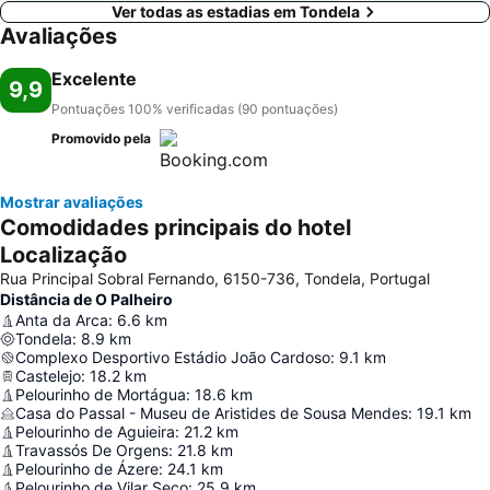
Ver todas as estadias em Tondela
Avaliações
Excelente
9,9
Pontuações 100% verificadas (90 pontuações)
Promovido pela
Mostrar avaliações
Comodidades principais do hotel
Localização
Rua Principal Sobral Fernando, 6150-736, Tondela, Portugal
Distância de O Palheiro
Anta da Arca
:
6.6
km
Tondela
:
8.9
km
Complexo Desportivo Estádio João Cardoso
:
9.1
km
Castelejo
:
18.2
km
Pelourinho de Mortágua
:
18.6
km
Casa do Passal - Museu de Aristides de Sousa Mendes
:
19.1
km
Pelourinho de Aguieira
:
21.2
km
Travassós De Orgens
:
21.8
km
Pelourinho de Ázere
:
24.1
km
Pelourinho de Vilar Seco
:
25.9
km