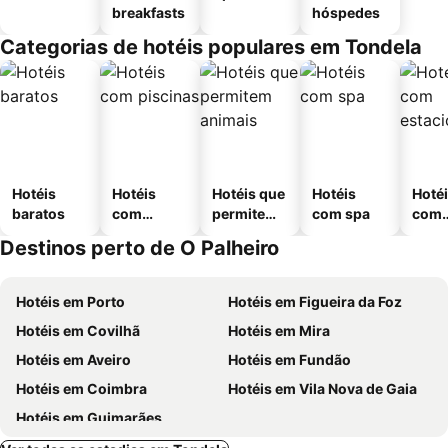
breakfasts
hóspedes
Categorias de hotéis populares em Tondela
Hotéis
Hotéis
Hotéis que
Hotéis
Hoté
baratos
com
permitem
com spa
com
piscinas
animais
esta
Destinos perto de O Palheiro
ment
Hotéis em Porto
Hotéis em Figueira da Foz
Hotéis em Covilhã
Hotéis em Mira
Hotéis em Aveiro
Hotéis em Fundão
Hotéis em Coimbra
Hotéis em Vila Nova de Gaia
Hotéis em Guimarães