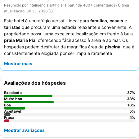
Resumido por inteligência artificial a partir de 400+ comentários · Última
atualização: 30 Jul 2026
Este hotel é um refúgio versátil, ideal para
famílias
,
casais
e
turistas
que procuram uma estadia relaxante e conveniente. A
propriedade possui uma excelente localização em frente à bela
praia Maria Pia
, oferecendo fácil acesso à areia e ao mar. Os
hóspedes podem desfrutar da magnífica área da
piscina
, que é
consistentemente elogiada por ser limpa e raramente
superlotada. Os funcionários recebem constantemente elogios
Mostrar mais
pela sua simpatia e profissionalismo excecionais, e o
buffet de
pequeno-almoço
é um destaque, apresentando uma seleção
vasta e variada com um barista dedicado. Para uma experiência
Avaliações dos hóspedes
mais tranquila, os hóspedes podem considerar solicitar um
quarto com vista para o jardim.
Excelente
37
%
Muito boa
38
%
Boa
16
%
Aceitável
5
%
Fraca
4
%
Mostrar avaliações