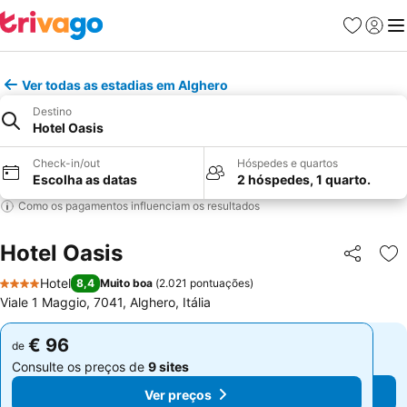
Favoritos
Iniciar
Me
Ver todas as estadias em Alghero
Destino
Hotel Oasis
Check-in/out
Hóspedes e quartos
Escolha as datas
2 hóspedes, 1 quarto.
Como os pagamentos influenciam os resultados
Hotel Oasis
Partilhar
Ad
Hotel
8,4
Muito boa
(
2.021 pontuações
)
4 Estrelas
Viale 1 Maggio, 7041, Alghero, Itália
€ 96
€ 96
de
de
Consulte os preços de
9 sites
Consulte os preços de
9 sites
Ver preços
Ver preços