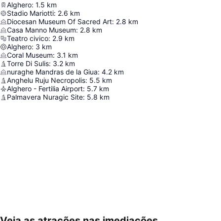
Alghero
:
1.5
km
Stadio Mariotti
:
2.6
km
Diocesan Museum Of Sacred Art
:
2.8
km
Casa Manno Museum
:
2.8
km
Teatro civico
:
2.9
km
Alghero
:
3
km
Coral Museum
:
3.1
km
Torre Di Sulis
:
3.2
km
nuraghe Mandras de la Giua
:
4.2
km
Anghelu Ruju Necropolis
:
5.5
km
Alghero - Fertilia Airport
:
5.7
km
Palmavera Nuragic Site
:
5.8
km
Veja as atrações nas imediações