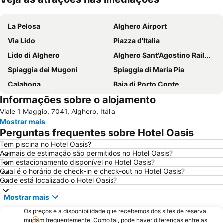
Ampliar mapa
La Pelosa
Alghero Airport
Via Lido
Piazza d'Italia
Lido di Alghero
Alghero Sant'Agostino Railway Station
Spiaggia dei Mugoni
Spiaggia di Maria Pia
Calabona
Baia di Porto Conte
Informações sobre o alojamento
Platamona
Fertilia
Viale 1 Maggio, 7041, Alghero, Itália
Spiaggia di Punta Negra
Punta Negra
Mostrar mais
Pivarada
Lazzaretto
Perguntas frequentes sobre Hotel Oasis
Luna e Sole
Cala Lupo
Tem piscina no Hotel Oasis?
Animais de estimação são permitidos no Hotel Oasis?
Tem estacionamento disponível no Hotel Oasis?
Qual é o horário de check-in e check-out no Hotel Oasis?
Onde está localizado o Hotel Oasis?
Mostrar mais
Os preços e a disponibilidade que recebemos dos sites de reserva
mudam frequentemente. Como tal, pode haver diferenças entre as