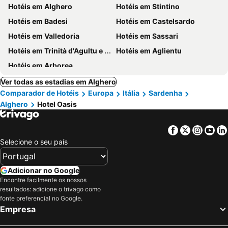
Hotéis em Alghero
Hotéis em Stintino
Hotéis em Badesi
Hotéis em Castelsardo
Hotéis em Valledoria
Hotéis em Sassari
Hotéis em Trinità d'Agultu e Vignola
Hotéis em Aglientu
Hotéis em Arborea
Ver todas as estadias em Alghero
Comparador de Hotéis
Europa
Itália
Sardenha
Alghero
Hotel Oasis
Facebook
Twitter
Insta
Yo
Selecione o seu país
Adicionar no Google
Encontre facilmente os nossos
resultados: adicione o trivago como
fonte preferencial no Google.
Empresa