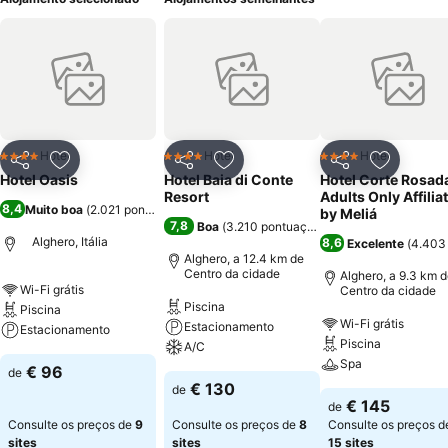
Hotel
Hotel
Hotel
4 Estrelas
4 Estrelas
4 Estrelas
Partilhar
Adicionar aos favoritos
Partilhar
Adicionar aos favoritos
Partilhar
Adicionar
Hotel Oasis
Hotel Baia di Conte
Hotel Corte Rosada
Resort
Adults Only Affilia
8,4
Muito boa
(
2.021 pontuações
)
by Meliá
7,8
Boa
(
3.210 pontuações
)
Alghero, Itália
8,6
Excelente
(
4.403
Alghero, a 12.4 km de
Centro da cidade
Alghero, a 9.3 km 
Wi-Fi grátis
Centro da cidade
Piscina
Piscina
Wi-Fi grátis
Estacionamento
Estacionamento
Piscina
A/C
Spa
€ 96
de
€ 130
de
€ 145
de
Consulte os preços de
9
Consulte os preços de
8
Consulte os preços d
sites
sites
15 sites