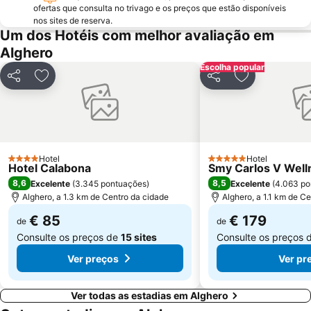
ofertas que consulta no trivago e os preços que estão disponíveis
nos sites de reserva.
Um dos Hotéis com melhor avaliação em
Alghero
Escolha popular
Partilhar
Adicionar aos favoritos
Partilhar
Adicionar aos
Hotel
Hotel
4 Estrelas
5 Estrelas
Hotel Calabona
Smy Carlos V Well
8,6
8,5
Excelente
(
3.345 pontuações
)
Excelente
(
4.063 po
Alghero, a 1.3 km de Centro da cidade
Alghero, a 1.1 km de C
€ 85
€ 179
de
de
Consulte os preços de
15 sites
Consulte os preços 
Ver preços
Ver pr
Ver todas as estadias em Alghero