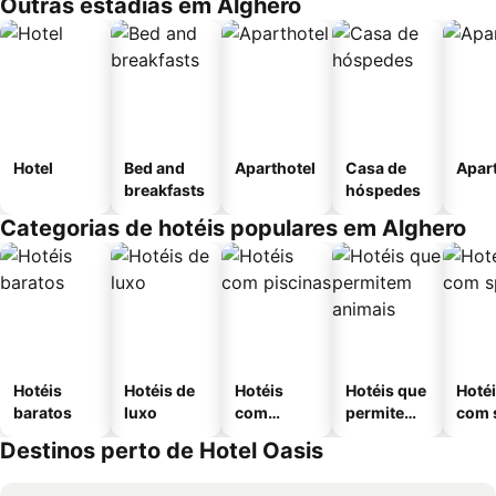
Outras estadias em Alghero
Hotel
Bed and
Aparthotel
Casa de
Apar
breakfasts
hóspedes
Categorias de hotéis populares em Alghero
Hotéis
Hotéis de
Hotéis
Hotéis que
Hoté
baratos
luxo
com
permitem
com 
piscinas
animais
Destinos perto de Hotel Oasis