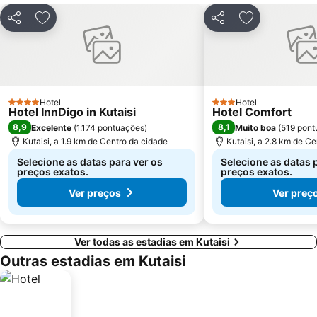
Partilhar
Adicionar aos favoritos
Partilhar
Adicionar aos
Hotel
Hotel
4 Estrelas
3 Estrelas
Hotel InnDigo in Kutaisi
Hotel Comfort
8,9
8,1
Excelente
(
1.174 pontuações
)
Muito boa
(
519 pont
Kutaisi, a 1.9 km de Centro da cidade
Kutaisi, a 2.8 km de C
Selecione as datas para ver os
Selecione as datas 
preços exatos.
preços exatos.
Ver preços
Ver preç
Ver todas as estadias em Kutaisi
Outras estadias em Kutaisi