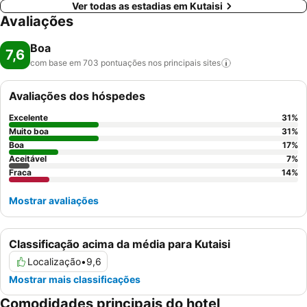
Ver todas as estadias em Kutaisi
Avaliações
Boa
7,6
com base em 703 pontuações nos principais
sites
Avaliações dos hóspedes
Excelente
31
%
Muito boa
31
%
Boa
17
%
Aceitável
7
%
Fraca
14
%
Mostrar avaliações
Classificação acima da média para Kutaisi
Localização
•
9,6
Mostrar mais classificações
Comodidades principais do hotel