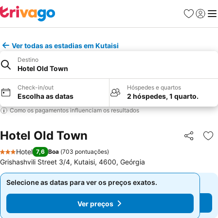
Favoritos
Iniciar
Me
Ver todas as estadias em Kutaisi
Destino
Hotel Old Town
Check-in/out
Hóspedes e quartos
Escolha as datas
2 hóspedes, 1 quarto.
Como os pagamentos influenciam os resultados
Hotel Old Town
Partilhar
Ad
Hotel
7,6
Boa
(
703 pontuações
)
3 Estrelas
Grishashvili Street 3/4, Kutaisi, 4600, Geórgia
Selecione as datas para ver os preços exatos.
Selecione as datas para ver os preços exatos.
Ver preços
Ver preços