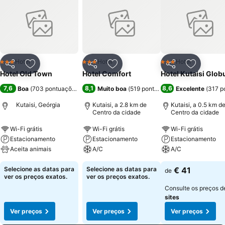
Hotel
Hotel
Hotel
3 Estrelas
3 Estrelas
3 Estrelas
Partilhar
Adicionar aos favoritos
Partilhar
Adicionar aos favoritos
Partilhar
Adicionar
Hotel Old Town
Hotel Comfort
Hotel Kutaisi Glob
7,6
8,1
8,6
Boa
(
703 pontuações
)
Muito boa
(
519 pontuações
)
Excelente
(
317 p
Kutaisi, Geórgia
Kutaisi, a 2.8 km de
Kutaisi, a 0.5 km d
Centro da cidade
Centro da cidade
Wi-Fi grátis
Wi-Fi grátis
Wi-Fi grátis
Estacionamento
Estacionamento
Estacionamento
Aceita animais
A/C
A/C
Selecione as datas para
Selecione as datas para
€ 41
de
ver os preços exatos.
ver os preços exatos.
Consulte os preços 
sites
Ver preços
Ver preços
Ver preços