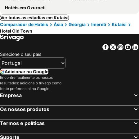
Hotéis em Ozurgeti
Ver todas as estadias em Kutaisi
Comparador de Hotéis
Ásia
Geórgia
Imereti
Kutaisi
Hotel Old Town
Facebook
Twitter
Insta
Yo
Selecione o seu país
Adicionar no Google
Encontre facilmente os nossos
resultados: adicione o trivago como
fonte preferencial no Google.
Empresa
Os nossos produtos
Termos e políticas
Suporte