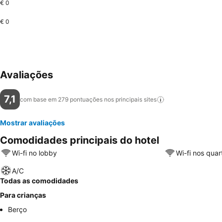
€ 0
€ 0
Avaliações
7,1
com base em 279 pontuações nos principais
sites
Mostrar avaliações
Comodidades principais do hotel
Wi-fi no lobby
Wi-fi nos quar
A/C
Todas as comodidades
Para crianças
Berço