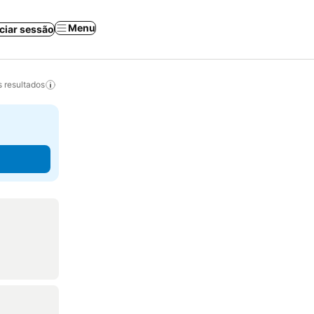
Menu
iciar sessão
 resultados