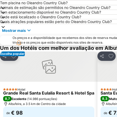
Tem piscina no Oleandro Country Club?
Animais de estimação são permitidos no Oleandro Country Club?
Tem estacionamento disponível no Oleandro Country Club?
Onde está localizado o Oleandro Country Club?
Quais atrações populares estão perto do Oleandro Country Club?
Mostrar mais
Os preços e a disponibilidade que recebemos dos sites de reserva muda
trivago e os preços que estão disponíveis nos sites de reserva.
Um dos Hotéis com melhor avaliação em Albu
Escolha popular
Adicionar aos favoritos
Adic
Partilhar
Partilhar
Hotel
Hot
5 Estrelas
4 Estrelas
Grande Real Santa Eulalia Resort & Hotel Spa
Santa Eu
8,7
8,3
Excelente
(
14.986 pontuações
)
Muit
Albufeira, a 3.5 km de Centro da cidade
Albufei
€ 98
€ 7
de
de