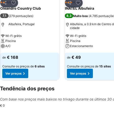
Adicionar aos favoritos
Adicionar aos favor
Hotel
Hotel
2 Estrelas
3 Estrelas
Partilhar
Partilhar
Oleandro Country Club
INATEL Albufeira
7,1
8,3
(
279 pontuações
)
Muito boa
(
4.785 pontuaçõe
Albufeira, Portugal
Albufeira, a 0.9 km de Centro 
cidade
Wi-Fi grátis
Wi-Fi grátis
Piscina
Piscina
A/C
Estacionamento
Ver preços
Ver preços
€ 168
€ 49
de
de
Consulte os preços de
6 sites
Consulte os preços de
15 sites
Ver preços
Ver preços
Tendência dos preços
Com base nos preços mais baixos no trivago durante os últimos 30 
€ 0