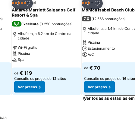
itos
Adicionar aos favoritos
Adicionar aos fav
Hotel
Hotel
5 Estrelas
3 Estrelas
Partilhar
Partilhar
Algarve Marriott Salgados Golf
Monica Isabel Beach Club
Resort & Spa
7,0
s
)
(
12.566 pontuações
)
8,8
Excelente
(
3.250 pontuações
)
da
Albufeira, a 1.4 km de Centr
cidade
Albufeira, a 6.2 km de Centro da
cidade
Piscina
Wi-Fi grátis
Estacionamento
Piscina
A/C
Spa
Ver preços
€ 70
de
Ver preços
€ 119
de
Consulte os preços de
12 sites
Consulte os preços de
16 site
Ver preços
Ver preços
Ver todas as estadias em
dias