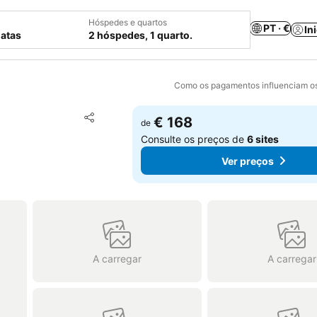
Hóspedes e quartos
PT · €
In
datas
2 hóspedes, 1 quarto.
Como os pagamentos influenciam os
Adicionar aos favoritos
€ 168
de
Partilhar
Consulte os preços de
6 sites
Ver preços
A carregar
A carregar