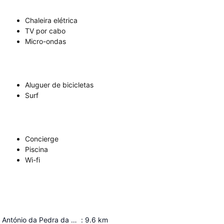
Chaleira elétrica
TV por cabo
Micro-ondas
Aluguer de bicicletas
Surf
Concierge
Piscina
Wi-fi
Forte de Santo António da Pedra da Galé
:
9.6
km