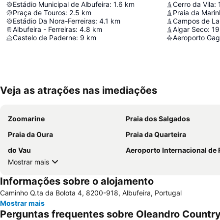
Estádio Municipal de Albufeira
:
1.6
km
Cerro da Vila
:
Praça de Touros
:
2.5
km
Praia da Mari
Estádio Da Nora-Ferreiras
:
4.1
km
Albufeira - Ferreiras
:
4.8
km
Algar Seco
:
19
Castelo de Paderne
:
9
km
Aeroporto Gag
Veja as atrações nas imediações
Zoomarine
Praia dos Salgados
Praia da Oura
Praia da Quarteira
do Vau
Aeroporto Internacional de Faro - Gago Cou
Mostrar mais
Informações sobre o alojamento
Caminho Q.ta da Bolota 4, 8200-918, Albufeira, Portugal
Mostrar mais
Perguntas frequentes sobre Oleandro Country