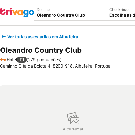
Destino
Check-in/out
Escolha as 
Ver todas as estadias em Albufeira
Oleandro Country Club
Hotel
(
279 pontuações
)
7,1
2 Estrelas
Caminho Q.ta da Bolota 4, 8200-918, Albufeira, Portugal
A carregar