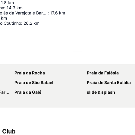
11.8
km
nha
:
14.3
km
Campos de Lapiás da Varejota e Barrocal da Tôr
:
17.6
km
km
o Coutinho
:
26.2
km
Ampliar mapa
Praia da Rocha
Praia da Falésia
Praia de São Rafael
Praia de Santa Eulália
tinho
Praia da Galé
slide & splash
 Club