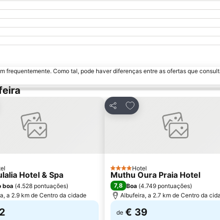
m frequentemente. Como tal, pode haver diferenças entre as ofertas que consult
feira
ionar aos favoritos
Adicionar aos favoritos
Partilhar
el
Hotel
4 Estrelas
lalia Hotel & Spa
Muthu Oura Praia Hotel
7,8
o boa
(
4.528 pontuações
)
Boa
(
4.749 pontuações
)
ra, a 2.9 km de Centro da cidade
Albufeira, a 2.7 km de Centro da cid
2
€ 39
de