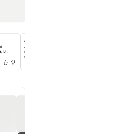
Apartamentos espaçosos com salas de estar
m
Aproveite o amplo espaço em acomodações selecionad
ila.
incluem salas de estar separadas, proporcionando conf
conveniência excepcionais para uma estadia relaxante.