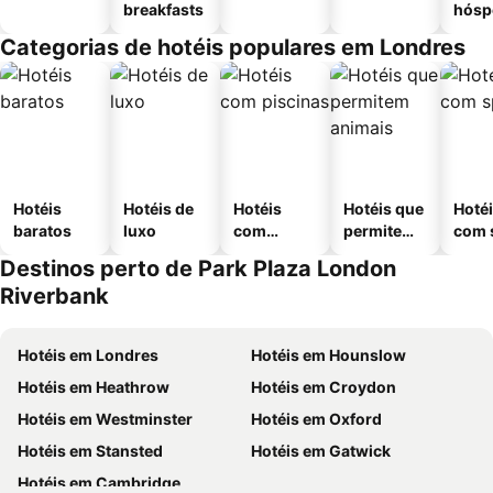
breakfasts
hósp
Categorias de hotéis populares em Londres
Hotéis
Hotéis de
Hotéis
Hotéis que
Hoté
baratos
luxo
com
permitem
com 
piscinas
animais
Destinos perto de Park Plaza London
Riverbank
Hotéis em Londres
Hotéis em Hounslow
Hotéis em Heathrow
Hotéis em Croydon
Hotéis em Westminster
Hotéis em Oxford
Hotéis em Stansted
Hotéis em Gatwick
Hotéis em Cambridge