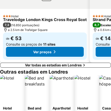
Russell Square
Battersea
Mayfair
Museu Britânico
Hotel
Hotel
Leicester Square
Shoreditch
3 Estrelas
4 Estrelas
Travelodge London Kings Cross Royal Scot
Strand P
7,3
8,7
(
16.850 pontuações
)
Excele
a 2.5 km de Trafalgar Square
a 0.6 km 
€ 53
€ 1
de
de
Consulte os preços de
11 sites
Consulte
Ver preços
Ver todas as estadias em Londres
Outras estadias em Londres
Hotel
Bed and
Aparthotel
Hostel
Casa