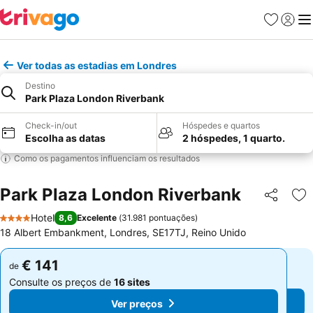
Favoritos
Iniciar
Me
Ver todas as estadias em Londres
Destino
Park Plaza London Riverbank
Check-in/out
Hóspedes e quartos
Escolha as datas
2 hóspedes, 1 quarto.
Como os pagamentos influenciam os resultados
Park Plaza London Riverbank
Partilhar
Ad
Hotel
8,6
Excelente
(
31.981 pontuações
)
4 Estrelas
18 Albert Embankment, Londres, SE17TJ, Reino Unido
€ 141
€ 141
de
de
Consulte os preços de
16 sites
Consulte os preços de
16 sites
Ver preços
Ver preços