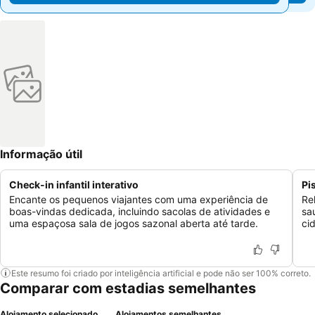
Informação útil
Check-in infantil interativo
Pi
Encante os pequenos viajantes com uma experiência de
Re
boas-vindas dedicada, incluindo sacolas de atividades e
sa
uma espaçosa sala de jogos sazonal aberta até tarde.
ci
Este resumo foi criado por inteligência artificial e pode não ser 100% correto.
Comparar com estadias semelhantes
Alojamento selecionado
Alojamentos semelhantes