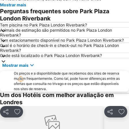
Mostrar mais
Piccadilly Circus
South Kensington
Perguntas frequentes sobre Park Plaza
Kensington
Camden Town
London Riverbank
The O2 Arena
Victoria
Tem piscina no Park Plaza London Riverbank?
Animais de estimação são permitidos no Park Plaza London
Grosvenor Victoria Casino
Picadilly Circus Station
Riverbank?
Tem estacionamento disponível no Park Plaza London Riverbank?
London Luton Airport
Wembley
Qual é o horário de check-in e check-out no Park Plaza London
Palácio de Buckingham
ExCeL
Riverbank?
Onde está localizado o Park Plaza London Riverbank?
Notting Hill
Trafalgar Square
Mostrar mais
London Bridge
Tower Bridge
Os preços e a disponibilidade que recebemos dos sites de reserva
Oxford Street
St Pancras Station
mudam frequentemente. Como tal, pode haver diferenças entre as
Passeando a Pé em Londres
King's Cross Station
ofertas que consulta no trivago e os preços que estão disponíveis
nos sites de reserva.
Tottenham Hotspur Stadium
Waterloo Station
Um dos Hotéis com melhor avaliação em
Bloomsbury
Aeroporto da Cidade de Londres
Londres
Earls Court
Stratford Station
Partilhar
Adicionar aos favoritos
Partilhar
Adi
Marylebone
Tottenham
Bayswater
British Airways London Eye