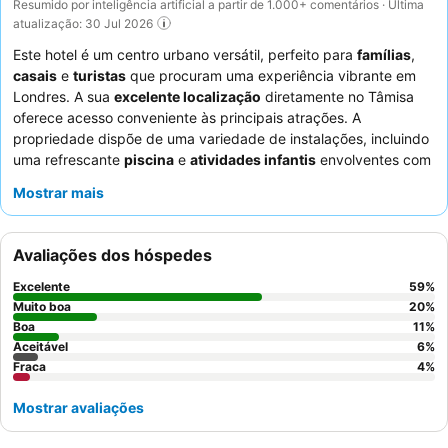
Resumido por inteligência artificial a partir de 1.000+ comentários · Última
atualização: 30 Jul 2026
Este hotel é um centro urbano versátil, perfeito para
famílias
,
casais
e
turistas
que procuram uma experiência vibrante em
Londres. A sua
excelente localização
diretamente no Tâmisa
oferece acesso conveniente às principais atrações. A
propriedade dispõe de uma variedade de instalações, incluindo
uma refrescante
piscina
e
atividades infantis
envolventes com
uma equipa de animação. Os hóspedes elogiam
Mostrar mais
consistentemente os
funcionários profissionais e
acolhedores
, e o
buffet de pequeno-almoço
com vistas
panorâmicas para o rio é um destaque. Para uma experiência
Avaliações dos hóspedes
culinária única, considere participar numa
masterclass de dim
sum
no restaurante Chino Latino, no local.
Excelente
59
%
Muito boa
20
%
Boa
11
%
Aceitável
6
%
Fraca
4
%
Mostrar avaliações