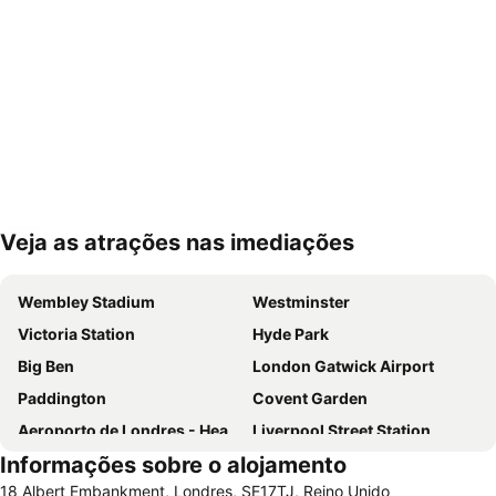
Veja as atrações nas imediações
Ampliar mapa
Wembley Stadium
Westminster
Victoria Station
Hyde Park
Big Ben
London Gatwick Airport
Paddington
Covent Garden
Aeroporto de Londres - Heathrow
Liverpool Street Station
Informações sobre o alojamento
Soho
Kings Cross
18 Albert Embankment, Londres, SE17TJ, Reino Unido
Metrô de Londres
Paddington Station