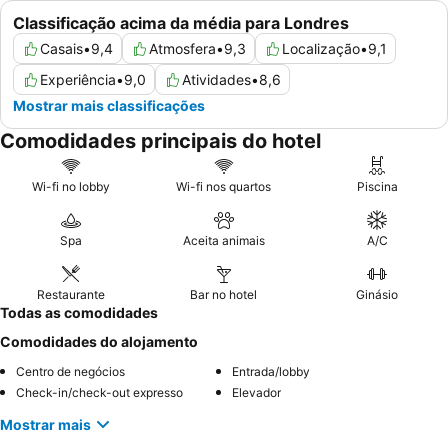
Classificação acima da média para Londres
Casais
•
9,4
Atmosfera
•
9,3
Localização
•
9,1
Experiência
•
9,0
Atividades
•
8,6
Mostrar mais classificações
Comodidades principais do hotel
Wi-fi no lobby
Wi-fi nos quartos
Piscina
Spa
Aceita animais
A/C
Restaurante
Bar no hotel
Ginásio
Todas as comodidades
Comodidades do alojamento
Centro de negócios
Entrada/lobby
Check-in/check-out expresso
Elevador
Mostrar mais