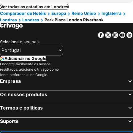
Ver todas as estadias em Londres
Comparador de Hotéis
Europa
Reino Unido
Inglaterra
Londres
Londres
Park Plaza London Riverbank
Facebook
Twitter
Insta
Yo
Selecione o seu país
Adicionar no Google
Encontre facilmente os nossos
resultados: adicione o trivago como
fonte preferencial no Google.
Empresa
Os nossos produtos
Termos e políticas
Suporte