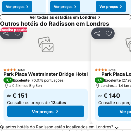
Ver preços
Ver preços
Ver preços
Ver todas as estadias em Londres
Outros hotéis do Radisson em Londres
Escolha popular
Partilhar
Adicionar aos favoritos
Partilhar
Adicionar 
Hotel
Hotel
4 Estrelas
4 Estrelas
Park Plaza Westminster Bridge Hotel
Park Plaza L
8,7
8,5
Excelente
(
70.078 pontuações
)
Excelente
(
27.9
a 0.5 km de Big Ben
Londres, a 1.4 km 
€ 151
€ 140
de
de
Consulte os preços de
13 sites
Consulte os pre
Ver preços
Ver p
Perguntas Frequentes sobre Londres
Quantos hotéis do Radisson estão localizados em Londres?