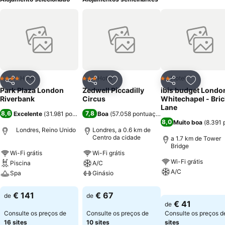
Hotel
Hotel
Hotel
4 Estrelas
3 Estrelas
2 Estrelas
Partilhar
Adicionar aos favoritos
Partilhar
Adicionar aos favoritos
Partilhar
Adicionar
Park Plaza London
Zedwell Piccadilly
ibis budget Londo
Riverbank
Circus
Whitechapel - Bric
Lane
8,6
7,8
Excelente
(
31.981 pontuações
Boa
)
(
57.058 pontuações
)
8,0
Muito boa
(
8.391 
Londres, Reino Unido
Londres, a 0.6 km de
Centro da cidade
a 1.7 km de Tower
Bridge
Wi-Fi grátis
Wi-Fi grátis
Wi-Fi grátis
Piscina
A/C
A/C
Spa
Ginásio
Ver preços
Ver preços
Ver preços
€ 141
€ 67
de
de
€ 41
de
Consulte os preços de
Consulte os preços de
Consulte os preços 
16 sites
10 sites
sites