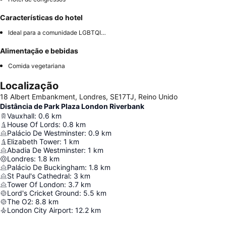
Características do hotel
Ideal para a comunidade LGBTQIA+
Alimentação e bebidas
Comida vegetariana
Localização
18 Albert Embankment, Londres, SE17TJ, Reino Unido
Distância de Park Plaza London Riverbank
Vauxhall
:
0.6
km
House Of Lords
:
0.8
km
Palácio De Westminster
:
0.9
km
Elizabeth Tower
:
1
km
Abadia De Westminster
:
1
km
Londres
:
1.8
km
Palácio De Buckingham
:
1.8
km
St Paul's Cathedral
:
3
km
Tower Of London
:
3.7
km
Lord's Cricket Ground
:
5.5
km
The O2
:
8.8
km
London City Airport
:
12.2
km