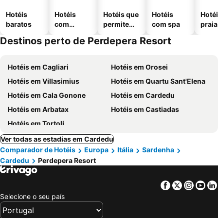
Hotéis
Hotéis
Hotéis que
Hotéis
Hotéi
baratos
com
permitem
com spa
praia
piscinas
animais
Destinos perto de Perdepera Resort
Hotéis em Cagliari
Hotéis em Orosei
Hotéis em Villasimius
Hotéis em Quartu Sant'Elena
Hotéis em Cala Gonone
Hotéis em Cardedu
Hotéis em Arbatax
Hotéis em Castiadas
Hotéis em Tortoli
Ver todas as estadias em Cardedu
Comparador de Hotéis
Europa
Itália
Sardenha
Cardedu
Perdepera Resort
Facebook
Twitter
Insta
Yo
Selecione o seu país