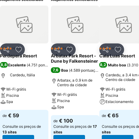
Hotel
Hotel
Hotel
4 Estrelas
4 Estrelas
4 Estrelas
Partilhar
Adicionar aos favoritos
Partilhar
Adicionar aos favoritos
Partilhar
Adicionar
Perdepera Resort
Arbatax Park Resort -
Cala Luas Resort
Dune by Falkensteiner
8,8
8,2
Excelente
(
4.751 pontuações
)
Muito boa
(
3.310
7,6
Boa
(
4.589 pontuações
)
Cardedu, Itália
Cardedu, a 3.4 km 
Centro da cidade
Arbatax, a 0.9 km de
Centro da cidade
Wi-Fi grátis
Wi-Fi grátis
Wi-Fi grátis
Piscina
Piscina
Piscina
Spa
Estacionamento
Spa
Ver preços
Ver preços
€ 59
€ 65
de
de
Ver preços
€ 100
de
Consulte os preços de
Consulte os preços de
17
Consulte os preços 
13 sites
sites
sites