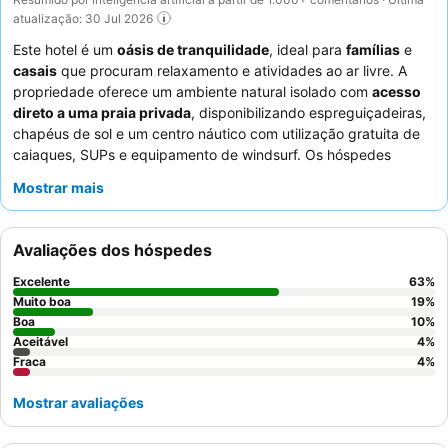
atualização: 30 Jul 2026
Este hotel é um
oásis de tranquilidade
, ideal para
famílias
e
casais
que procuram relaxamento e atividades ao ar livre. A
propriedade oferece um ambiente natural isolado com
acesso
direto a uma praia privada
, disponibilizando espreguiçadeiras,
chapéus de sol e um centro náutico com utilização gratuita de
caiaques, SUPs e equipamento de windsurf. Os hóspedes
elogiam consistentemente o
staff
excecionalmente gentil,
Mostrar mais
profissional e atencioso, destacando a comida fresca, variada e
de alta qualidade, especialmente o
jantar temático da
Sardenha
. Para uma estadia mais tranquila, considere solicitar
Avaliações dos hóspedes
um quarto virado para o jardim.
Excelente
63
%
Muito boa
19
%
Boa
10
%
Aceitável
4
%
Fraca
4
%
Mostrar avaliações