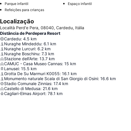
Parque infantil
Espaço infantil
Refeições para crianças
Localização
Località Perd'e Pera, 08040, Cardedu, Itália
Distância de Perdepera Resort
Cardedu
:
4.5
km
Nuraghe Mindeddu
:
6.1
km
Nuraghe Lurcuri
:
6.2
km
Nuraghe Boschinu
:
7.3
km
Stazione dell'Arte
:
13.7
km
CAMUC - Casa Museo Cannas
:
15
km
Lanusei
:
15.5
km
Grotta De Su Marmuri K0055
:
16.1
km
Monumento naturale Scala di San Giorgio di Osini
:
16.6
km
Stadio Comunale Zinnias
:
17.4
km
Castello di Medusa
:
21.6
km
Cagliari-Elmas Airport
:
78.1
km