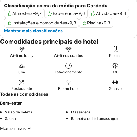
Classificação acima da média para Cardedu
Atmosfera
•
9,7
Experiência
•
9,6
Atividades
•
9,4
Instalações e comodidades
•
9,3
Piscina
•
9,3
Mostrar mais classificações
Comodidades principais do hotel
Wi-fi no lobby
Wi-fi nos quartos
Piscina
Spa
Estacionamento
A/C
Restaurante
Bar no hotel
Ginásio
Todas as comodidades
Bem-estar
Salão de beleza
Massagens
Sauna
Banheira de hidromassagem
Mostrar mais