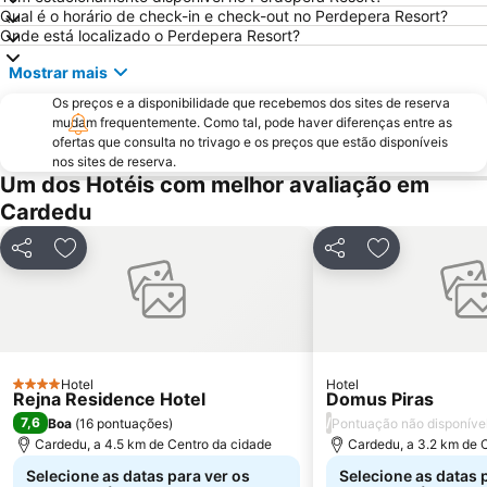
Qual é o horário de check-in e check-out no Perdepera Resort?
Onde está localizado o Perdepera Resort?
Mostrar mais
Os preços e a disponibilidade que recebemos dos sites de reserva
mudam frequentemente. Como tal, pode haver diferenças entre as
ofertas que consulta no trivago e os preços que estão disponíveis
nos sites de reserva.
Um dos Hotéis com melhor avaliação em
Cardedu
Partilhar
Adicionar aos favoritos
Partilhar
Adicionar aos
Hotel
Hotel
4 Estrelas
Rejna Residence Hotel
Domus Piras
7,6
/
Boa
(
16 pontuações
)
Pontuação não disponíve
Cardedu, a 4.5 km de Centro da cidade
Cardedu, a 3.2 km de 
Selecione as datas para ver os
Selecione as datas 