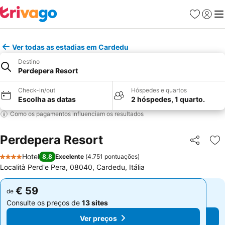
Favoritos
Iniciar
Me
Ver todas as estadias em Cardedu
Destino
Perdepera Resort
Check-in/out
Hóspedes e quartos
Escolha as datas
2 hóspedes, 1 quarto.
Como os pagamentos influenciam os resultados
Perdepera Resort
Partilhar
Ad
Hotel
8,8
Excelente
(
4.751 pontuações
)
4 Estrelas
Località Perd'e Pera, 08040, Cardedu, Itália
€ 59
€ 59
de
de
Consulte os preços de
13 sites
Consulte os preços de
13 sites
Ver preços
Ver preços