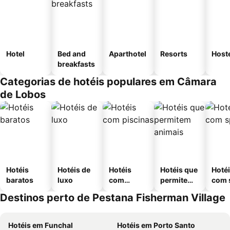
Hotel
Bed and
Aparthotel
Resorts
Host
breakfasts
Categorias de hotéis populares em Câmara
de Lobos
Hotéis
Hotéis de
Hotéis
Hotéis que
Hoté
baratos
luxo
com
permitem
com 
piscinas
animais
Destinos perto de Pestana Fisherman Village
Hotéis em Funchal
Hotéis em Porto Santo