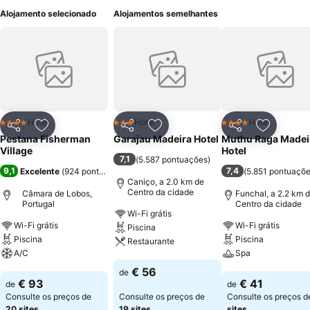
Alojamento selecionado
Alojamentos semelhantes
Hotel
Hotel
Hotel
4 Estrelas
3 Estrelas
4 Estrelas
Partilhar
Adicionar aos favoritos
Partilhar
Adicionar aos favoritos
Partilhar
Adicionar
Pestana Fisherman
Garajau Madeira Hotel
Muthu Raga Madei
Village
Hotel
7,1
(
5.587 pontuações
)
9,1
7,4
Excelente
(
924 pontuações
)
(
5.851 pontuaçõ
Caniço, a 2.0 km de
Centro da cidade
Câmara de Lobos,
Funchal, a 2.2 km 
Portugal
Centro da cidade
Wi-Fi grátis
Wi-Fi grátis
Wi-Fi grátis
Piscina
Piscina
Piscina
Restaurante
A/C
Spa
Ver preços
€ 56
de
Ver preços
Ver preços
€ 93
€ 41
de
de
Consulte os preços de
Consulte os preços de
Consulte os preços 
20 sites
19 sites
sites