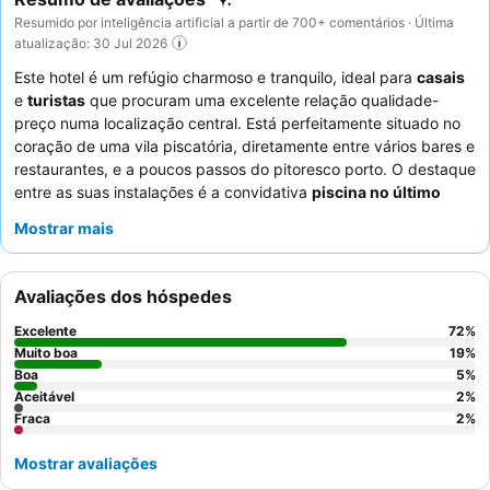
Resumido por inteligência artificial a partir de 700+ comentários · Última
atualização: 30 Jul 2026
Este hotel é um refúgio charmoso e tranquilo, ideal para
casais
e
turistas
que procuram uma excelente relação qualidade-
preço numa localização central. Está perfeitamente situado no
coração de uma vila piscatória, diretamente entre vários bares e
restaurantes, e a poucos passos do pitoresco porto. O destaque
entre as suas instalações é a convidativa
piscina no último
piso
, que oferece um local agradável para se refrescar e
Mostrar mais
apanhar sol. Os hóspedes elogiam consistentemente os
funcionários excecionais e o pequeno-almoço variado e de alta
qualidade, que inclui frutas frescas e pastelaria, servido com
Avaliações dos hóspedes
horários flexíveis. Para uma experiência mais tranquila, os
hóspedes devem solicitar um quarto virado para o pátio interior.
Excelente
72
%
Muito boa
19
%
Boa
5
%
Aceitável
2
%
Fraca
2
%
Mostrar avaliações