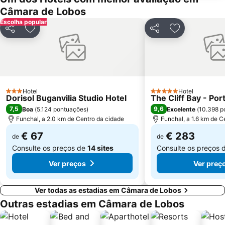
Jardim Botânico da Madeira
Vila Beach
Câmara de Lobos
Sociedade Turística Palheiro Golfe
Prainha
Escolha popular
Partilhar
Adicionar aos favoritos
Partilhar
Adicionar aos
Hotel
Hotel
3 Estrelas
5 Estrelas
Dorisol Buganvilia Studio Hotel
The Cliff Bay - Po
7,5
9,6
Boa
(
5.124 pontuações
)
Excelente
(
10.398 p
Funchal, a 2.0 km de Centro da cidade
Funchal, a 1.6 km de C
€ 67
€ 283
de
de
Consulte os preços de
14 sites
Consulte os preços 
Ver preços
Ver preç
Ver todas as estadias em Câmara de Lobos
Outras estadias em Câmara de Lobos