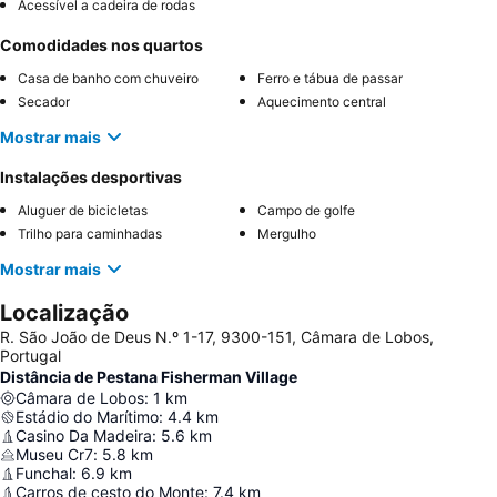
Acessível a cadeira de rodas
Comodidades nos quartos
Casa de banho com chuveiro
Ferro e tábua de passar
Secador
Aquecimento central
Mostrar mais
Instalações desportivas
Aluguer de bicicletas
Campo de golfe
Trilho para caminhadas
Mergulho
Mostrar mais
Localização
R. São João de Deus N.º 1-17, 9300-151, Câmara de Lobos,
Portugal
Distância de Pestana Fisherman Village
Câmara de Lobos
:
1
km
Estádio do Marítimo
:
4.4
km
Casino Da Madeira
:
5.6
km
Museu Cr7
:
5.8
km
Funchal
:
6.9
km
Carros de cesto do Monte
:
7.4
km