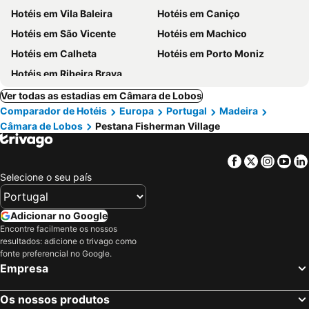
Hotéis em Vila Baleira
Hotéis em Caniço
Hotéis em São Vicente
Hotéis em Machico
Hotéis em Calheta
Hotéis em Porto Moniz
Hotéis em Ribeira Brava
Ver todas as estadias em Câmara de Lobos
Comparador de Hotéis
Europa
Portugal
Madeira
Câmara de Lobos
Pestana Fisherman Village
Facebook
Twitter
Insta
Yo
Selecione o seu país
Adicionar no Google
Encontre facilmente os nossos
resultados: adicione o trivago como
fonte preferencial no Google.
Empresa
Os nossos produtos