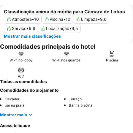
Classificação acima da média para Câmara de Lobos
Atmosfera
•
10
Piscina
•
10
Limpeza
•
9,6
Serviço
•
9,6
Localização
•
9,5
Mostrar mais classificações
Comodidades principais do hotel
Wi-fi no lobby
Wi-fi nos quartos
Piscina
A/C
Todas as comodidades
Comodidades do alojamento
Elevador
Terraço
bar na praia
Bar na piscina
Mostrar mais
Acessibilidade