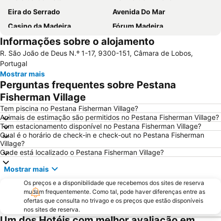
Eira do Serrado
Avenida Do Mar
Casino da Madeira
Fórum Madeira
Informações sobre o alojamento
Sé Catedral do Funchal
Praia Machico
R. São João de Deus N.º 1-17, 9300-151, Câmara de Lobos,
Parque temático da Madeira
Praia do Sol
Portugal
Casas Típicas de Santana
Dos Reis Magos
Mostrar mais
Perguntas frequentes sobre Pestana
Avenida Arriaga
Igreja de São Martinho
Fisherman Village
Monte Palace Tropical Garden
Santa Catarina
Tem piscina no Pestana Fisherman Village?
Santa Maria
Miradouro Ponta do Sol
Animais de estimação são permitidos no Pestana Fisherman Village?
Tem estacionamento disponível no Pestana Fisherman Village?
Clube de Golfe Santo da Serra
Parque Madeira Magic - Cidade das Crianças
Qual é o horário de check-in e check-out no Pestana Fisherman
Complexo Balnear de Ponta Delgada
Reid’s Palace Classic Auto Show
Village?
Onde está localizado o Pestana Fisherman Village?
Porto de Ribeira Brava-Madeira
Jardim de São Martinho
Mostrar mais
Roseiral da Quinta do Arco
Largo do Curral das Freiras
São Lourenço
Os preços e a disponibilidade que recebemos dos sites de reserva
Miradouro do Cabo Girão
mudam frequentemente. Como tal, pode haver diferenças entre as
Madalena do Mar
Madeira Story Centre
ofertas que consulta no trivago e os preços que estão disponíveis
nos sites de reserva.
Igreja de Nossa Senhora da Luz
Jardim Publico da Ajuda
Um dos Hotéis com melhor avaliação em