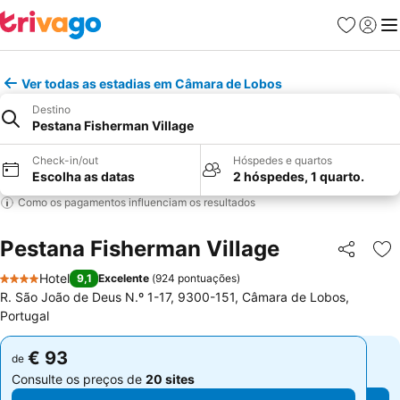
Favoritos
Iniciar
Me
Ver todas as estadias em Câmara de Lobos
Destino
Pestana Fisherman Village
Check-in/out
Hóspedes e quartos
Escolha as datas
2 hóspedes, 1 quarto.
Como os pagamentos influenciam os resultados
Pestana Fisherman Village
Partilhar
Ad
Hotel
9,1
Excelente
(
924 pontuações
)
4 Estrelas
R. São João de Deus N.º 1-17, 9300-151, Câmara de Lobos,
Portugal
€ 93
€ 93
de
de
Consulte os preços de
20 sites
Consulte os preços de
20 sites