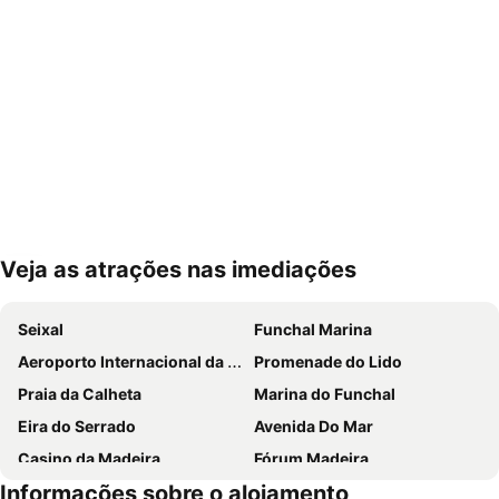
Veja as atrações nas imediações
Ampliar mapa
Seixal
Funchal Marina
Aeroporto Internacional da Madeira Cristiano Ronaldo
Promenade do Lido
Praia da Calheta
Marina do Funchal
Eira do Serrado
Avenida Do Mar
Casino da Madeira
Fórum Madeira
Informações sobre o alojamento
Sé Catedral do Funchal
Praia Machico