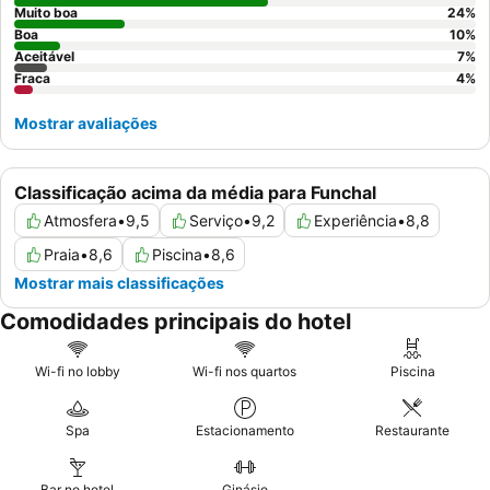
deslumbrantes pores do sol.
Muito boa
24
%
Boa
10
%
Aceitável
7
%
Fraca
4
%
Mostrar avaliações
Classificação acima da média para Funchal
Atmosfera
•
9,5
Serviço
•
9,2
Experiência
•
8,8
Praia
•
8,6
Piscina
•
8,6
Mostrar mais classificações
Comodidades principais do hotel
Wi-fi no lobby
Wi-fi nos quartos
Piscina
Spa
Estacionamento
Restaurante
Bar no hotel
Ginásio