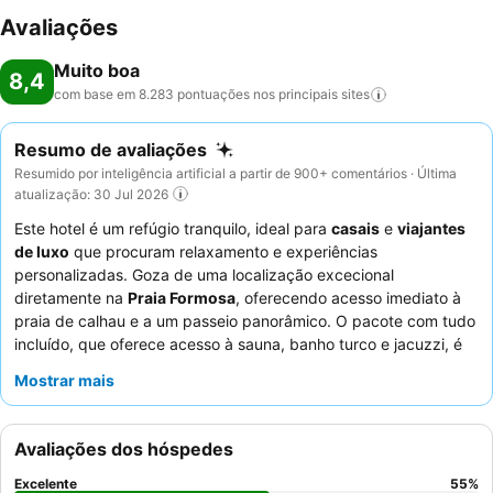
Avaliações
Muito boa
8,4
com base em 8.283 pontuações nos principais
sites
Resumo de avaliações
Resumido por inteligência artificial a partir de 900+ comentários · Última
atualização: 30 Jul 2026
Este hotel é um refúgio tranquilo, ideal para
casais
e
viajantes
de luxo
que procuram relaxamento e experiências
personalizadas. Goza de uma localização excecional
diretamente na
Praia Formosa
, oferecendo acesso imediato à
praia de calhau e a um passeio panorâmico. O pacote com tudo
incluído, que oferece acesso à sauna, banho turco e jacuzzi, é
um destaque significativo. Os hóspedes elogiam
Mostrar mais
consistentemente o excecional
staff e serviço
, que são notados
pelo seu comportamento profissional, amigável e atencioso,
organizando frequentemente celebrações surpresa. Para a
Avaliações dos hóspedes
melhor experiência, considere reservar um quarto com
vista
para o mar
e uma varanda privada para desfrutar dos
Excelente
55
%