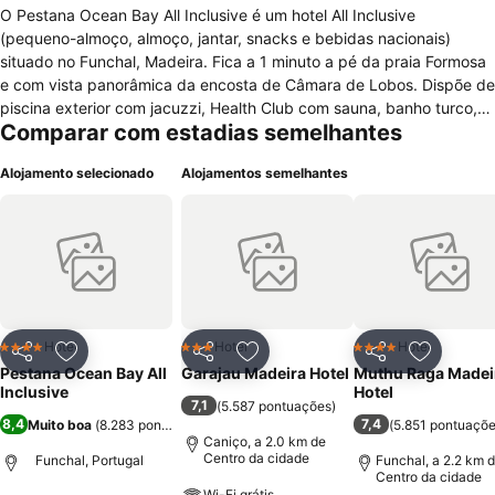
O Pestana Ocean Bay All Inclusive é um hotel All Inclusive
(pequeno-almoço, almoço, jantar, snacks e bebidas nacionais)
situado no Funchal, Madeira. Fica a 1 minuto a pé da praia Formosa
e com vista panorâmica da encosta de Câmara de Lobos. Dispõe de
piscina exterior com jacuzzi, Health Club com sauna, banho turco,
Comparar com estadias semelhantes
ginásio e sala de jogos e um parque infantil. Para tomar as suas
refeições tem disponível um restaurante e 2 bares. Usufrua também
Alojamento selecionado
Alojamentos semelhantes
dos transferes gratuitos para o centro do Funchal. Todos os quartos
são virados para o mar e dispõem de varanda e internet wi-fi.
Hotel
Hotel
Hotel
4 Estrelas
3 Estrelas
4 Estrelas
Partilhar
Adicionar aos favoritos
Partilhar
Adicionar aos favoritos
Partilhar
Adicionar
Pestana Ocean Bay All
Garajau Madeira Hotel
Muthu Raga Madei
Inclusive
Hotel
7,1
(
5.587 pontuações
)
8,4
7,4
Muito boa
(
8.283 pontuações
)
(
5.851 pontuaçõ
Caniço, a 2.0 km de
Centro da cidade
Funchal, Portugal
Funchal, a 2.2 km 
Centro da cidade
Wi-Fi grátis