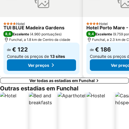
Hotel
Hotel
4 Estrelas
4 Estrelas
TUI BLUE Madeira Gardens
Hotel Porto Mare -
8,6
9,4
Excelente
(
4.960 pontuações
)
Excelente
(
9.759 po
Funchal, a 1.8 km de Centro da cidade
Funchal, a 2.3 km de C
€ 122
€ 186
de
de
Consulte os preços de
13 sites
Consulte os preços 
Ver preços
Ver preç
Ver todas as estadias em Funchal
Outras estadias em Funchal