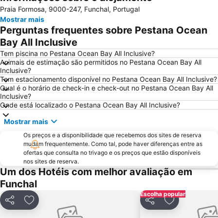
Praia Formosa, 9000-247, Funchal, Portugal
Parque temático da Madeira
Praia do Sol
Mostrar mais
Casas Típicas de Santana
Dos Reis Magos
Perguntas frequentes sobre Pestana Ocean
Avenida Arriaga
Igreja de São Martinho
Bay All Inclusive
Monte Palace Tropical Garden
Santa Catarina
Tem piscina no Pestana Ocean Bay All Inclusive?
Animais de estimação são permitidos no Pestana Ocean Bay All
Santa Maria
Miradouro Ponta do Sol
Inclusive?
Tem estacionamento disponível no Pestana Ocean Bay All Inclusive?
Clube de Golfe Santo da Serra
Parque Madeira Magic - Cidade das Crianças
Qual é o horário de check-in e check-out no Pestana Ocean Bay All
Complexo Balnear de Ponta Delgada
Reid’s Palace Classic Auto Show
Inclusive?
Onde está localizado o Pestana Ocean Bay All Inclusive?
Porto de Ribeira Brava-Madeira
Jardim de São Martinho
Mostrar mais
Roseiral da Quinta do Arco
Largo do Curral das Freiras
Os preços e a disponibilidade que recebemos dos sites de reserva
São Lourenço
Miradouro do Cabo Girão
mudam frequentemente. Como tal, pode haver diferenças entre as
Madalena do Mar
Madeira Story Centre
ofertas que consulta no trivago e os preços que estão disponíveis
nos sites de reserva.
Igreja de Nossa Senhora da Luz
Jardim Publico da Ajuda
Um dos Hotéis com melhor avaliação em
Jardim Botânico da Madeira
Vila Beach
Funchal
Sociedade Turística Palheiro Golfe
Prainha
Escolha popular
Partilhar
Adicionar aos favoritos
Partilhar
Adicionar aos