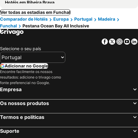
Hotéis em Ribeira Brava
Ver todas as estadias em Funchal
Comparador de Hotéis
Europa
Portugal
Madeira
Funchal
Pestana Ocean Bay All Inclusive
Facebook
Twitter
Insta
Yo
Selecione o seu país
Adicionar no Google
Encontre facilmente os nossos
resultados: adicione o trivago como
fonte preferencial no Google.
Empresa
Os nossos produtos
Termos e políticas
Suporte