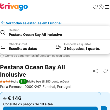
Favoritos
Iniciar
Me
Ver todas as estadias em Funchal
Destino
Pestana Ocean Bay All Inclusive
Check-in/out
Hóspedes e quartos
Escolha as datas
2 hóspedes, 1 quarto.
Como os pagamentos influenciam os resultados
Pestana Ocean Bay All
Inclusive
Partilhar
Ad
Hotel
8,4
Muito boa
(
8.283 pontuações
)
4 Estrelas
Praia Formosa, 9000-247, Funchal, Portugal
€ 146
€ 146
de
de
Consulte os preços de
19 sites
Consulte os preços de
19 sites