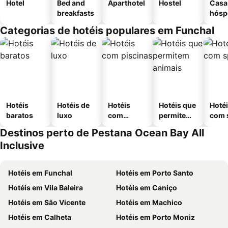
Hotel
Bed and
Aparthotel
Hostel
Casa
breakfasts
hósp
Categorias de hotéis populares em Funchal
Hotéis
Hotéis de
Hotéis
Hotéis que
Hoté
baratos
luxo
com
permitem
com 
piscinas
animais
Destinos perto de Pestana Ocean Bay All
Inclusive
Hotéis em Funchal
Hotéis em Porto Santo
Hotéis em Vila Baleira
Hotéis em Caniço
Hotéis em São Vicente
Hotéis em Machico
Hotéis em Calheta
Hotéis em Porto Moniz