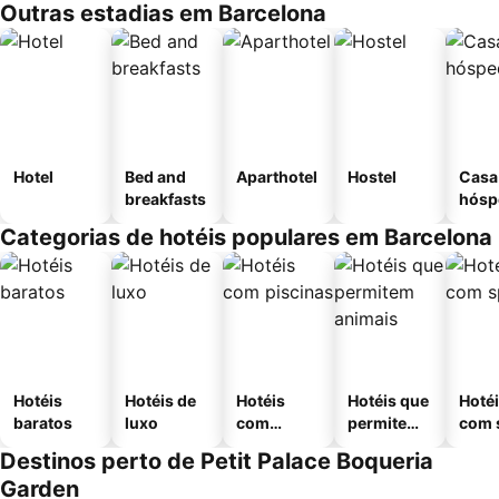
Outras estadias em Barcelona
Hotel
Bed and
Aparthotel
Hostel
Casa
breakfasts
hósp
Categorias de hotéis populares em Barcelona
Hotéis
Hotéis de
Hotéis
Hotéis que
Hoté
baratos
luxo
com
permitem
com 
piscinas
animais
Destinos perto de Petit Palace Boqueria
Garden