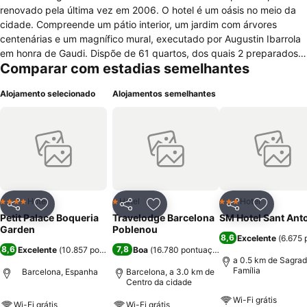
renovado pela última vez em 2006. O hotel é um oásis no meio da
cidade. Compreende um pátio interior, um jardim com árvores
centenárias e um magnífico mural, executado por Augustin Ibarrola
em honra de Gaudi. Dispõe de 61 quartos, dos quais 2 preparados
Comparar com estadias semelhantes
para deficientes motores, distribuídos por um edifício principal e um
outro suplementar. O hotel climatizado oferece um hall de entrada
Alojamento selecionado
Alojamentos semelhantes
com recepção (aberta 24 h por dia), cofre e elevador. Contempla
também um bar/café, uma sala para pequenos-almoços e um
restaurante gourmet. Empresários terão ao dispor um centro de
negócios modernamente equipado com luz natural no hall de
entrada. Os hóspedes poderão ainda usufruir dos serviços de
lavandaria (taxa extra).
Hotel
Hotel
Hotel
4 Estrelas
1 Estrelas
3 Estrelas
Partilhar
Adicionar aos favoritos
Partilhar
Adicionar aos favoritos
Partilhar
Adicionar
Petit Palace Boqueria
Travelodge Barcelona
SM Hotel Sant Ant
Garden
Poblenou
8,6
Excelente
(
6.675 
8,6
7,8
Excelente
(
10.857 pontuações
Boa
)
(
16.780 pontuações
)
a 0.5 km de Sagra
Família
Barcelona, Espanha
Barcelona, a 3.0 km de
Centro da cidade
Wi-Fi grátis
Wi-Fi grátis
Wi-Fi grátis