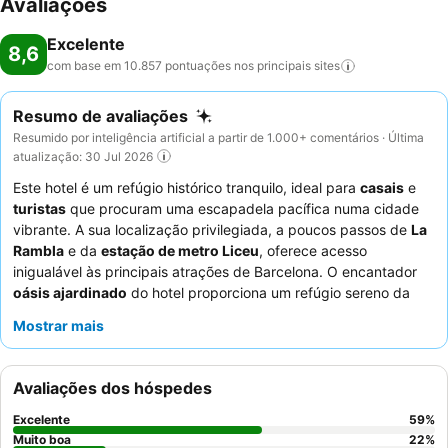
Avaliações
Excelente
8,6
com base em 10.857 pontuações nos principais
sites
Resumo de avaliações
Resumido por inteligência artificial a partir de 1.000+ comentários · Última
atualização: 30 Jul 2026
Este hotel é um refúgio histórico tranquilo, ideal para
casais
e
turistas
que procuram uma escapadela pacífica numa cidade
vibrante. A sua localização privilegiada, a poucos passos de
La
Rambla
e da
estação de metro Liceu
, oferece acesso
inigualável às principais atrações de Barcelona. O encantador
oásis ajardinado
do hotel proporciona um refúgio sereno da
cidade movimentada. Os hóspedes elogiam consistentemente o
Mostrar mais
excecional
staff e serviço
e o altamente avaliado
buffet de
pequeno-almoço
, que apresenta uma grande variedade de
opções frescas e de alta qualidade. Para uma estadia mais
Avaliações dos hóspedes
tranquila, considere solicitar um quarto com vista para o pátio
interior.
Excelente
59
%
Muito boa
22
%