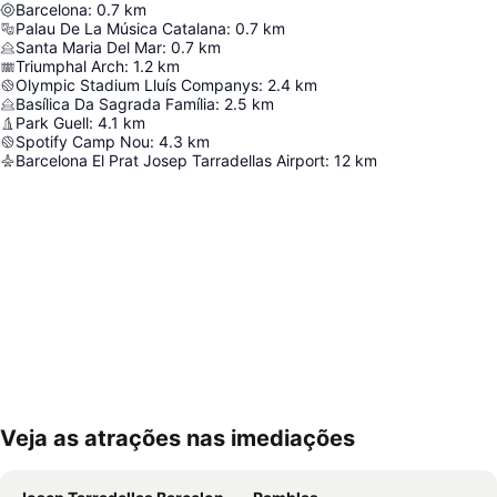
Barcelona
:
0.7
km
Palau De La Música Catalana
:
0.7
km
Santa Maria Del Mar
:
0.7
km
Triumphal Arch
:
1.2
km
Olympic Stadium Lluís Companys
:
2.4
km
Basílica Da Sagrada Família
:
2.5
km
Park Guell
:
4.1
km
Spotify Camp Nou
:
4.3
km
Barcelona El Prat Josep Tarradellas Airport
:
12
km
Veja as atrações nas imediações
Ampliar mapa