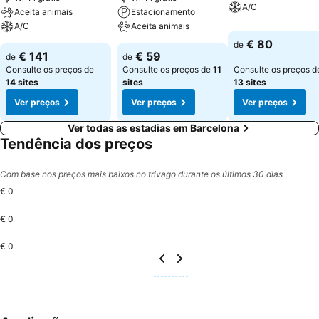
A/C
Aceita animais
Estacionamento
A/C
Aceita animais
€ 80
de
€ 141
€ 59
de
de
Consulte os preços de
Consulte os preços de
11
Consulte os preços d
14 sites
sites
13 sites
Ver preços
Ver preços
Ver preços
Ver todas as estadias em Barcelona
Tendência dos preços
Com base nos preços mais baixos no trivago durante os últimos 30 dias
€ 0
€ 0
€ 0