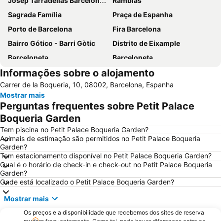
Josep Tarradellas Barcelona–El Prat Airport
Ramblas
Sagrada Família
Praça de Espanha
Porto de Barcelona
Fira Barcelona
Bairro Gótico - Barri Gòtic
Distrito de Eixample
Barceloneta
Barceloneta
Informações sobre o alojamento
Estádio Olímpico de Montjuïc
Camp Nou
Carrer de la Boqueria, 10, 08002, Barcelona, Espanha
Estació de Sants
Palácio Sant Jordi
Mostrar mais
Praça Catalunha
Sagrada Família Metro Station
Perguntas frequentes sobre Petit Palace
La Dreta de l'Eixample
Barcelona Sants Metro Station
Boqueria Garden
Metrô de Barcelona
Plaza Catalunya
Tem piscina no Petit Palace Boqueria Garden?
Animais de estimação são permitidos no Petit Palace Boqueria
Aeroport T1 Metro Station
Ciutat Vella
Garden?
Tem estacionamento disponível no Petit Palace Boqueria Garden?
Catedral Basílica de Barcelona
Estació de Plaça Catalunya
Qual é o horário de check-in e check-out no Petit Palace Boqueria
Gràcia
Passeio de Gràcia
Garden?
Onde está localizado o Petit Palace Boqueria Garden?
Circuit de Catalunya
Parque do centro de Poblenou
Mostrar mais
El Born
El Poblenou
Os preços e a disponibilidade que recebemos dos sites de reserva
La Salut
Sants