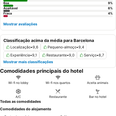
Boa
9
%
Aceitável
6
%
Fraca
4
%
Mostrar avaliações
Classificação acima da média para Barcelona
Localização
•
9,6
Pequeno-almoço
•
9,4
Experiência
•
9,1
Restaurante
•
9,0
Serviço
•
8,7
Mostrar mais classificações
Comodidades principais do hotel
Wi-fi no lobby
Wi-fi nos quartos
Aceita animais
A/C
Restaurante
Bar no hotel
Todas as comodidades
Comodidades do alojamento