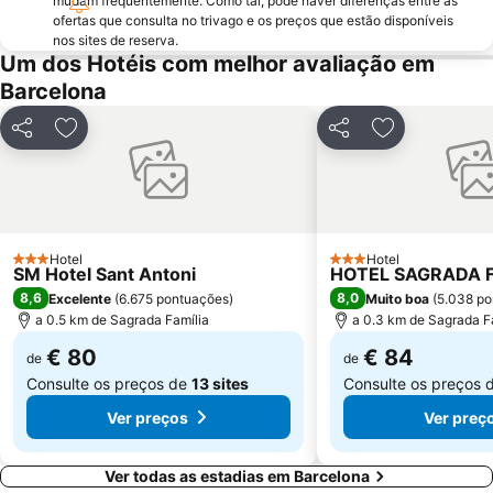
mudam frequentemente. Como tal, pode haver diferenças entre as
Parque do Forum
Casino de Barcelona
ofertas que consulta no trivago e os preços que estão disponíveis
nos sites de reserva.
Parque da Ciutadella
Mar Bella
Um dos Hotéis com melhor avaliação em
Montjuïc
Casa Batlló
Barcelona
Arco do Triunfo
Recinto Ferial Gran Vía
Partilhar
Adicionar aos favoritos
Partilhar
Adicionar aos
Distrito Sarrià-Sant Gervasi
Raval
Sants-Montjuïc
Unesco Rock Art Of The Mediterranean Basin On The Iberian Peninsula
Marina Port Vell
L'Antiga Esquerra de l'Eixample
Sant Martí
Mercado da Boqueria
Hotel
Hotel
3 Estrelas
3 Estrelas
SM Hotel Sant Antoni
HOTEL SAGRADA F
Universidade de Barcelona
Gran Via de les Corts Catalans
8,6
8,0
Excelente
(
6.675 pontuações
)
Muito boa
(
5.038 po
a 0.5 km de Sagrada Família
a 0.3 km de Sagrada F
€ 80
€ 84
de
de
Consulte os preços de
13 sites
Consulte os preços 
Ver preços
Ver preç
Ver todas as estadias em Barcelona