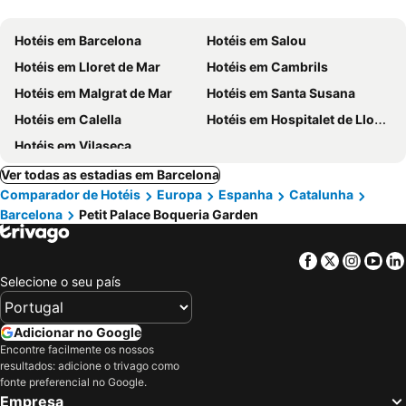
Hotéis em Barcelona
Hotéis em Salou
Hotéis em Lloret de Mar
Hotéis em Cambrils
Hotéis em Malgrat de Mar
Hotéis em Santa Susana
Hotéis em Calella
Hotéis em Hospitalet de Llobregat
Hotéis em Vilaseca
Ver todas as estadias em Barcelona
Comparador de Hotéis
Europa
Espanha
Catalunha
Barcelona
Petit Palace Boqueria Garden
Facebook
Twitter
Insta
Yo
Selecione o seu país
Adicionar no Google
Encontre facilmente os nossos
resultados: adicione o trivago como
fonte preferencial no Google.
Empresa