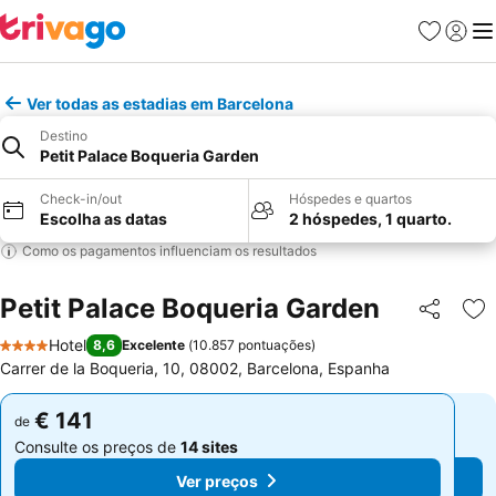
Favoritos
Iniciar
Me
Ver todas as estadias em Barcelona
Destino
Petit Palace Boqueria Garden
Check-in/out
Hóspedes e quartos
Escolha as datas
2 hóspedes, 1 quarto.
Como os pagamentos influenciam os resultados
Petit Palace Boqueria Garden
Partilhar
Ad
Hotel
8,6
Excelente
(
10.857 pontuações
)
4 Estrelas
Carrer de la Boqueria, 10, 08002, Barcelona, Espanha
€ 141
€ 141
de
de
Consulte os preços de
14 sites
Consulte os preços de
14 sites
Ver preços
Ver preços