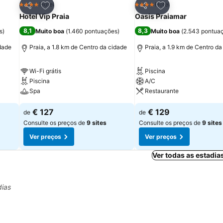
itos
Adicionar aos favoritos
Adicionar aos fav
Hotel
Hotel
4 Estrelas
4 Estrelas
Partilhar
Partilhar
Hotel Vip Praia
Oasis Praiamar
8,1
8,3
s
)
Muito boa
(
1.460 pontuações
)
Muito boa
(
2.543 pontua
idade
Praia, a 1.8 km de Centro da cidade
Praia, a 1.9 km de Centro da
Wi-Fi grátis
Piscina
Piscina
A/C
Spa
Restaurante
€ 127
€ 129
de
de
Consulte os preços de
9 sites
Consulte os preços de
9 sites
Ver preços
Ver preços
Ver todas as estadia
dias