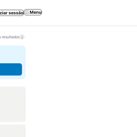
Menu
iciar sessão
 resultados