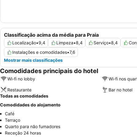
Classificação acima da média para Praia
Localização
•
9,4
Limpeza
•
8,4
Serviço
•
8,4
Con
Instalações e comodidades
•
7,6
Mostrar mais classificações
Comodidades principais do hotel
Wi-fi no lobby
Wi-fi nos quar
Restaurante
Bar no hotel
Todas as comodidades
Comodidades do alojamento
Café
Terraço
Quarto para não fumadores
Receção 24 horas