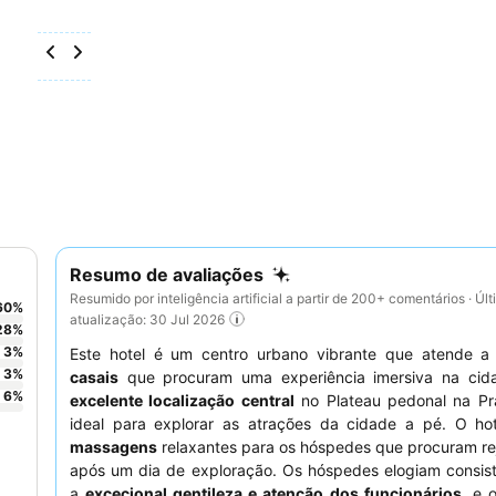
Resumo de avaliações
Resumido por inteligência artificial a partir de 200+ comentários · Úl
60
%
atualização: 30 Jul 2026
28
%
3
%
Este hotel é um centro urbano vibrante que atende 
3
%
casais
que procuram uma experiência imersiva na cid
6
%
excelente localização central
no Plateau pedonal na Pra
ideal para explorar as atrações da cidade a pé. O hot
massagens
relaxantes para os hóspedes que procuram re
após um dia de exploração. Os hóspedes elogiam consis
a
excecional gentileza e atenção dos funcionários
, e 