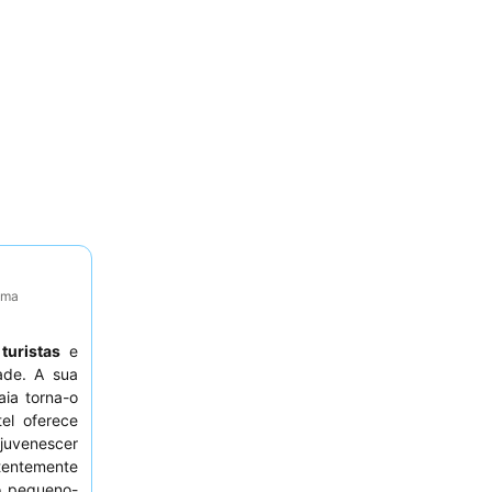
tima
a
turistas
e
ade. A sua
ia torna-o
el oferece
juvenescer
tentemente
o pequeno-