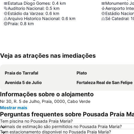
Estatua Diogo Gomes
:
0.4
km
Monumento Joã
Auditorio Nacional
:
0.5
km
Estádio da Varzea
:
0.6
km
Estádio Nacio
Arquivo Historico Nacional
:
0.6
km
Sé Catedral
:
1
Praia
:
0.8
km
Veja as atrações nas imediações
Praia do Tarrafal
Plato
Avenida 5 de Julio
Fortaleza Real de San Felipe
Informações sobre o alojamento
Nr 30, R. 5 de Julho, Praia, 0000, Cabo Verde
Mostrar mais
Perguntas frequentes sobre Pousada Praia Ma
Tem piscina no Pousada Praia Maria?
Animais de estimação são permitidos no Pousada Praia Maria?
Tem estacionamento disponível no Pousada Praia Maria?