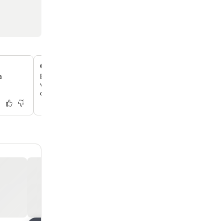
Configurações de quarto personalizadas
a
Experimente quartos com design exclusivo, oferecendo
varanda ou terraço, proporcionando uma estadia person
confortável.