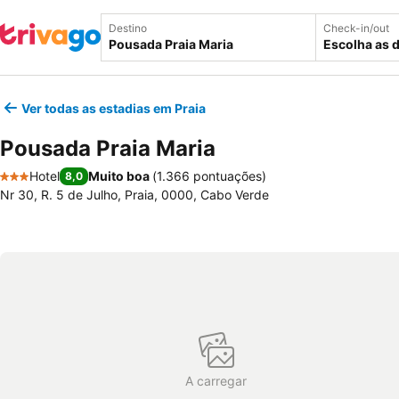
Destino
Check-in/out
Escolha as 
Ver todas as estadias em Praia
Pousada Praia Maria
Hotel
Muito boa
(
1.366 pontuações
)
8,0
3 Estrelas
Nr 30, R. 5 de Julho, Praia, 0000, Cabo Verde
A carregar