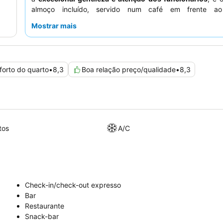
almoço incluído, servido num café em frente ao
frequentemente destacado como uma comodidade valiosa
Mostrar mais
estadia mais tranquila, os hóspedes podem preferir quar
para o pátio interior.
forto do quarto
•
8,3
Boa relação preço/qualidade
•
8,3
tos
A/C
Check-in/check-out expresso
Bar
Restaurante
Snack-bar