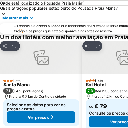
Onde está localizado o Pousada Praia Maria?
Quais atrações populares estão perto do Pousada Praia Maria?
Mostrar mais
Os preços e a disponibilidade que recebemos dos sites de reserva muda
trivago e os preços que estão disponíveis nos sites de reserva.
Um dos Hotéis com melhor avaliação em Prai
Adicionar aos favoritos
Adicionar aos f
Partilhar
Partilhar
Hotel
Hotel
3 Estrelas
3 Estrelas
Santa Maria
Sol Hotel
7,1
7,8
(
1.476 pontuações
)
Boa
(
233 pontuaçõe
Praia, a 0.7 km de Centro da cidade
Praia, a 1.2 km de Cen
Selecione as datas para ver os
€ 79
de
preços exatos.
Consulte os preços 
Ver preços
Ver preç