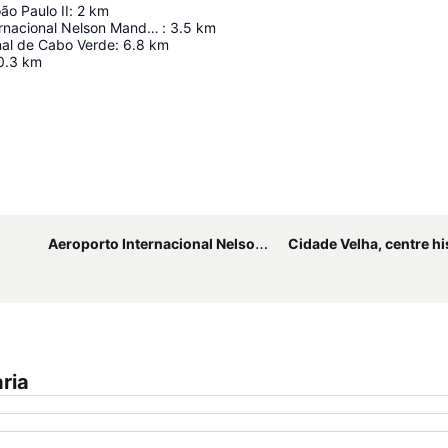
o Paulo II
:
2
km
Aeroporto Internacional Nelson Mandela
:
3.5
km
nal de Cabo Verde
:
6.8
km
0.3
km
Ampliar mapa
Aeroporto Internacional Nelson Mandela
Cidade Velha, centre historique de R
ria