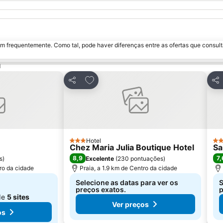
m frequentemente. Como tal, pode haver diferenças entre as ofertas que consult
a
avoritos
Adicionar aos favoritos
Partilhar
Par
Hotel
3 Estrelas
3 E
Chez Maria Julia Boutique Hotel
Sa
8,9
7,
s
)
Excelente
(
230 pontuações
)
tro da cidade
Praia, a 1.9 km de Centro da cidade
Selecione as datas para ver os
S
preços exatos.
p
de
5 sites
Ver preços
os