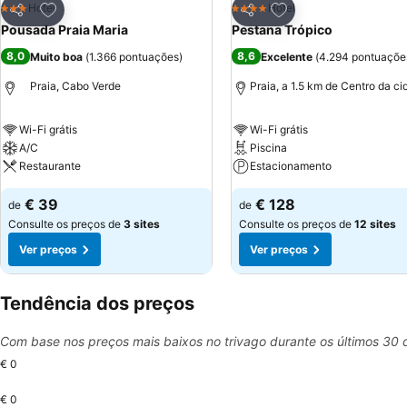
Adicionar aos favoritos
Adicionar aos favor
Hotel
Hotel
3 Estrelas
4 Estrelas
Partilhar
Partilhar
Pousada Praia Maria
Pestana Trópico
8,0
8,6
Muito boa
(
1.366 pontuações
)
Excelente
(
4.294 pontuaçõe
Praia, Cabo Verde
Praia, a 1.5 km de Centro da c
Wi-Fi grátis
Wi-Fi grátis
A/C
Piscina
Restaurante
Estacionamento
€ 39
€ 128
de
de
Consulte os preços de
3 sites
Consulte os preços de
12 sites
Ver preços
Ver preços
Tendência dos preços
Com base nos preços mais baixos no trivago durante os últimos 30 
€ 0
€ 0