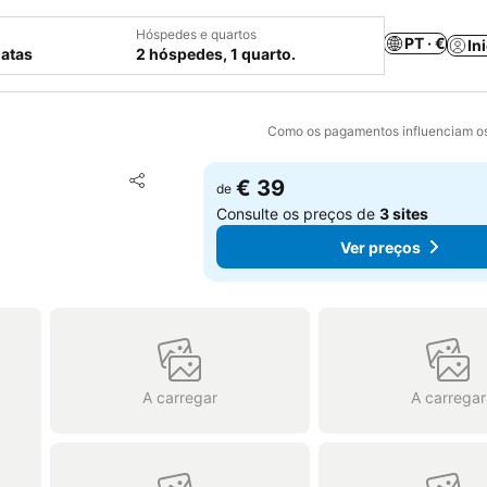
Hóspedes e quartos
PT · €
In
datas
2 hóspedes, 1 quarto.
Como os pagamentos influenciam os
Adicionar aos favoritos
€ 39
de
Partilhar
Consulte os preços de
3 sites
Ver preços
A carregar
A carregar