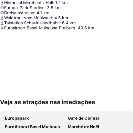
Historical Merchants' Hall
:
1.2
km
Europa-Park Stadion
:
3.5
km
Dreisamstadion
:
4.1
km
Waldtraut vom Mühlwald
:
4.5
km
Talstation Schauinslandbahn
:
6.4
km
Euroairport Basel-Mulhouse-Freiburg
:
49.6
km
Veja as atrações nas imediações
Ampliar mapa
Europapark
Gare de Colmar
EuroAirport Basel Mulhouse Freiburg
Marché de Noël