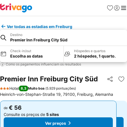
Favoritos
Iniciar
Me
Ver todas as estadias em Freiburg
Destino
Premier Inn Freiburg City Süd
Check-in/out
Hóspedes e quartos
Escolha as datas
2 hóspedes, 1 quarto.
Como os pagamentos influenciam os resultados
Premier Inn Freiburg City Süd
Partilhar
Ad
Hotel
8,3
Muito boa
(
5.929 pontuações
)
3 Estrelas
Heinrich-von-Stephan-Straße 19, 79100, Freiburg, Alemanha
€ 56
€ 56
de
de
Consulte os preços de
5 sites
Consulte os preços de
5 sites
Ver preços
Ver preços