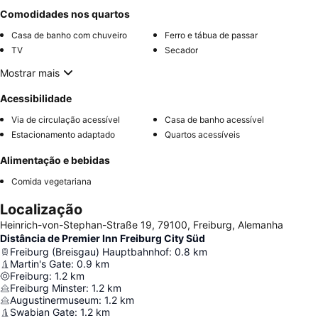
Comodidades nos quartos
Casa de banho com chuveiro
Ferro e tábua de passar
TV
Secador
Mostrar mais
Acessibilidade
Via de circulação acessível
Casa de banho acessível
Estacionamento adaptado
Quartos acessíveis
Alimentação e bebidas
Comida vegetariana
Localização
Heinrich-von-Stephan-Straße 19, 79100, Freiburg, Alemanha
Distância de Premier Inn Freiburg City Süd
Freiburg (Breisgau) Hauptbahnhof
:
0.8
km
Martin's Gate
:
0.9
km
Freiburg
:
1.2
km
Freiburg Minster
:
1.2
km
Augustinermuseum
:
1.2
km
Swabian Gate
:
1.2
km