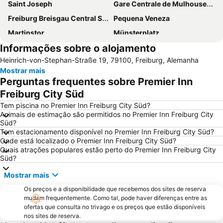
Saint Joseph
Gare Centrale de Mulhouse-Ville
Freiburg Breisgau Central Station
Pequena Veneza
Martinstor
Münsterplatz
Informações sobre o alojamento
Centre
Grace
Heinrich-von-Stephan-Straße 19, 79100, Freiburg, Alemanha
Freiburg Cathedral
Schwarzwald Park
Mostrar mais
Vitra Design Museum
Kleinhüningen
Perguntas frequentes sobre Premier Inn
Poseidon
Ravennaschlucht
Freiburg City Süd
Familienpark Funny-World
Hôtel du Département
Tem piscina no Premier Inn Freiburg City Süd?
Animais de estimação são permitidos no Premier Inn Freiburg City
La Krutenau
La Maison des Têtes
Süd?
Tem estacionamento disponível no Premier Inn Freiburg City Süd?
Colmar Airport
Black Forest Airport
Onde está localizado o Premier Inn Freiburg City Süd?
Quais atrações populares estão perto do Premier Inn Freiburg City
Süd?
Mostrar mais
Os preços e a disponibilidade que recebemos dos sites de reserva
mudam frequentemente. Como tal, pode haver diferenças entre as
ofertas que consulta no trivago e os preços que estão disponíveis
nos sites de reserva.