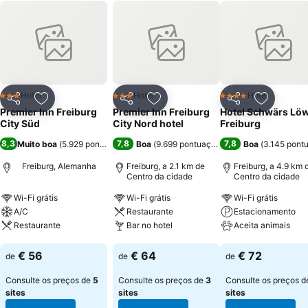
Hotel
Hotel
Hotel
3 Estrelas
3 Estrelas
4 Estrelas
Partilhar
Adicionar aos favoritos
Partilhar
Adicionar aos favoritos
Partilhar
Adicionar
Premier Inn Freiburg
Premier Inn Freiburg
Hotel Schwärs Lö
City Süd
City Nord hotel
Freiburg
8,3
7,8
7,8
Muito boa
(
5.929 pontuações
)
Boa
(
9.699 pontuações
)
Boa
(
3.145 pont
Freiburg, Alemanha
Freiburg, a 2.1 km de
Freiburg, a 4.9 km 
Centro da cidade
Centro da cidade
Wi-Fi grátis
Wi-Fi grátis
Wi-Fi grátis
A/C
Restaurante
Estacionamento
Restaurante
Bar no hotel
Aceita animais
Ver preços
Ver preços
Ver preços
€ 56
€ 64
€ 72
de
de
de
Consulte os preços de
5
Consulte os preços de
3
Consulte os preços 
sites
sites
sites