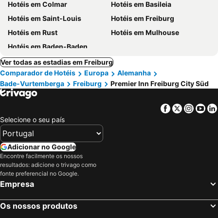
Hotéis em Colmar
Hotéis em Basileia
Hotéis em Saint-Louis
Hotéis em Freiburg
Hotéis em Rust
Hotéis em Mulhouse
Hotéis em Baden-Baden
Ver todas as estadias em Freiburg
Comparador de Hotéis
Europa
Alemanha
Bade-Vurtemberga
Freiburg
Premier Inn Freiburg City Süd
Facebook
Twitter
Insta
Yo
Selecione o seu país
Adicionar no Google
Encontre facilmente os nossos
resultados: adicione o trivago como
fonte preferencial no Google.
Empresa
Os nossos produtos