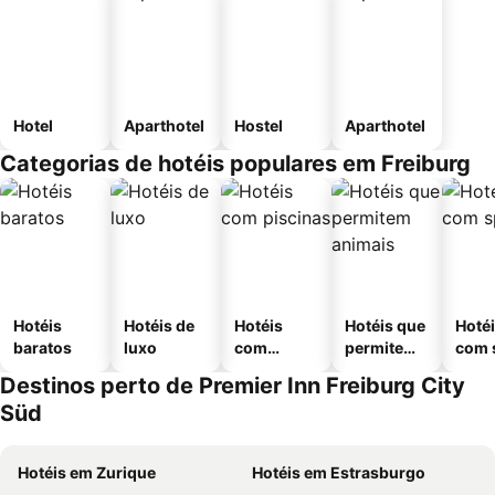
Hotel
Aparthotel
Hostel
Aparthotel
Categorias de hotéis populares em Freiburg
Hotéis
Hotéis de
Hotéis
Hotéis que
Hoté
baratos
luxo
com
permitem
com 
piscinas
animais
Destinos perto de Premier Inn Freiburg City
Süd
Hotéis em Zurique
Hotéis em Estrasburgo