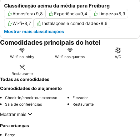
Classificação acima da média para Freiburg
Atmosfera
•
9,8
Experiência
•
9,4
Limpeza
•
8,9
Wi-fi
•
8,7
Instalações e comodidades
•
8,6
Mostrar mais classificações
Comodidades principais do hotel
Wi-fi no lobby
Wi-fi nos quartos
A/C
Restaurante
Todas as comodidades
Comodidades do alojamento
Check-in/check-out expresso
Elevador
Sala de conferências
Restaurante
Mostrar mais
Para crianças
Berço