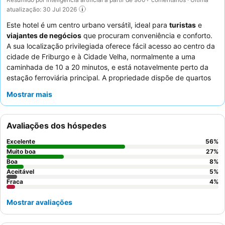
atualização: 30 Jul 2026
Este hotel é um centro urbano versátil, ideal para
turistas
e
viajantes de negócios
que procuram conveniência e conforto.
A sua localização privilegiada oferece fácil acesso ao centro da
cidade de Friburgo e à Cidade Velha, normalmente a uma
caminhada de 10 a 20 minutos, e está notavelmente perto da
estação ferroviária principal. A propriedade dispõe de quartos
espaçosos e modernos com camas excecionalmente
Mostrar mais
confortáveis, garantindo uma estadia tranquila. Os hóspedes
elogiam consistentemente a
equipa do hotel
pela sua simpatia
e prestabilidade excecionais, e o
buffet de pequeno-almoço
Avaliações dos hóspedes
recebe grandes elogios pela sua seleção vasta e variada. Para
uma experiência mais tranquila, os hóspedes devem solicitar um
Excelente
56
%
quarto com isolamento acústico melhorado, particularmente
Muito boa
27
%
eficaz contra o ruído do comboio.
Boa
8
%
Aceitável
5
%
Fraca
4
%
Mostrar avaliações