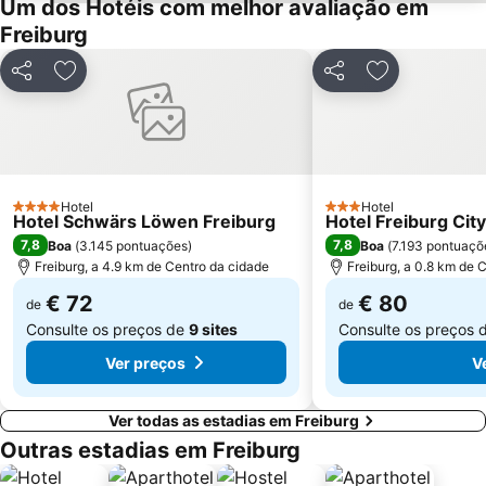
Um dos Hotéis com melhor avaliação em
Freiburg
Partilhar
Adicionar aos favoritos
Partilhar
Adicionar aos
Hotel
Hotel
4 Estrelas
3 Estrelas
Hotel Schwärs Löwen Freiburg
Hotel Freiburg Cit
7,8
7,8
Boa
(
3.145 pontuações
)
Boa
(
7.193 pontuaçõ
Freiburg, a 4.9 km de Centro da cidade
Freiburg, a 0.8 km de 
€ 72
€ 80
de
de
Consulte os preços de
9 sites
Consulte os preços 
Ver preços
V
Ver todas as estadias em Freiburg
Outras estadias em Freiburg