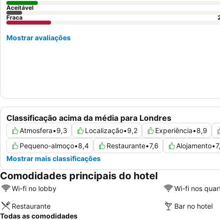
Aceitável
Fraca
Mostrar avaliações
Classificação acima da média para Londres
Atmosfera
•
9,3
Localização
•
9,2
Experiência
•
8,9
Pequeno-almoço
•
8,4
Restaurante
•
7,6
Alojamento
•
7
Mostrar mais classificações
Comodidades principais do hotel
Wi-fi no lobby
Wi-fi nos quar
Restaurante
Bar no hotel
Todas as comodidades