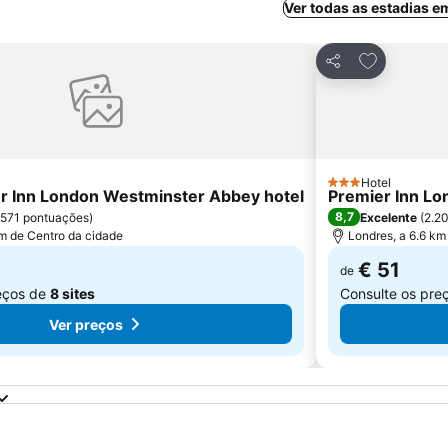
Ver todas as estadias 
aos favoritos
Adicionar a
Partilhar
Hotel
3 Estrelas
r Inn London Westminster Abbey hotel
Premier Inn Lo
8,7
.571 pontuações
)
Excelente
(
2.2
km de Centro da cidade
Londres, a 6.6 km
€ 51
de
eços de
8 sites
Consulte os pre
Ver preços