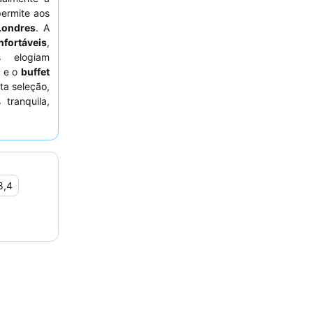
permite aos
Londres
. A
fortáveis
,
s elogiam
, e o
buffet
a seleção,
tranquila,
8,4