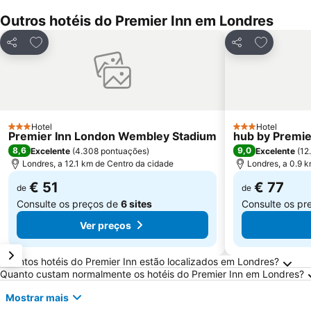
Outros hotéis do Premier Inn em Londres
Adicionar aos favoritos
Adicionar 
Partilhar
Partilhar
Hotel
Hotel
3 Estrelas
3 Estrelas
Premier Inn London Wembley Stadium
hub by Premie
8,6
9,0
Excelente
(
4.308 pontuações
)
Excelente
(
12
Londres, a 12.1 km de Centro da cidade
Londres, a 0.9 
€ 51
€ 77
de
de
Consulte os preços de
6 sites
Consulte os pr
Ver preços
Perguntas Frequentes sobre Londres
Quantos hotéis do Premier Inn estão localizados em Londres?
Quanto custam normalmente os hotéis do Premier Inn em Londres?
Mostrar mais