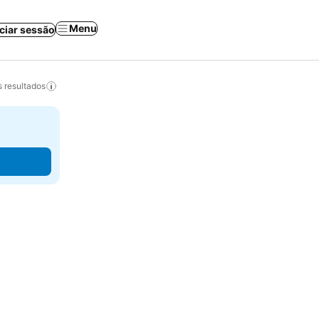
Menu
iciar sessão
 resultados