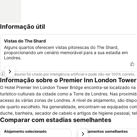
Informação útil
Vistas do The Shard
Alguns quartos oferecem vistas pitorescas do The Shard,
proporcionando um cenário memorável para a sua estadia em
Londres.
Este resumo foi criado por inteligência artificial e pode não ser 100% correto.
Informação sobre o Premier Inn London Tower
O Hotel Premier Inn London Tower Bridge encontra-se localizado na
turístico-culturais da cidade como a Torre de Londres. Nas proximid
acesso às várias zonas de Londres. A nível de alojamento, são disp
de quarto escolhido. Na generalidade, encontram-se equipados com
duche, banheira, secador de cabelo e artigos de higiene pessoal, tel
Comparar com estadias semelhantes
comodidade dos seus hóspedes, o estabelecimento disponibiliza dive
horas, quartos para não fumadores, comodidades para pessoas com 
Alojamento selecionado
Alojamentos semelhantes
próximo
condicionado. Pode ainda contar com fax, fotocopiadora, internet di