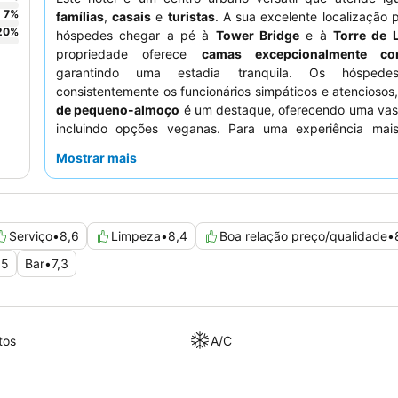
7
%
famílias
,
casais
e
turistas
. A sua excelente localização 
20
%
hóspedes chegar a pé à
Tower Bridge
e à
Torre de 
propriedade oferece
camas excepcionalmente con
garantindo uma estadia tranquila. Os hóspede
consistentemente os funcionários simpáticos e atenciosos
de pequeno-almoço
é um destaque, oferecendo uma vast
incluindo opções veganas. Para uma experiência mais 
considere pedir um quarto com vista para o jardim.
Mostrar mais
Serviço
•
8,6
Limpeza
•
8,4
Boa relação preço/qualidade
•
,5
Bar
•
7,3
tos
A/C