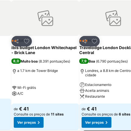
itos
Adicionar aos favoritos
Adicionar aos fav
Hotel
Hotel
2 Estrelas
3 Estrelas
Partilhar
Partilhar
ibis budget London Whitechapel
Travelodge London Dock
- Brick Lane
Central
8,0
7,9
Muito boa
(
8.391 pontuações
)
Boa
(
6.790 pontuações
)
a
a 1.7 km de Tower Bridge
Londres, a 8.8 km de Centro
cidade
Estacionamento
Wi-Fi grátis
Aceita animais
A/C
Restaurante
€ 41
€ 41
de
de
Consulte os preços de
11 sites
Consulte os preços de
6 sites
Ver preços
Ver preços