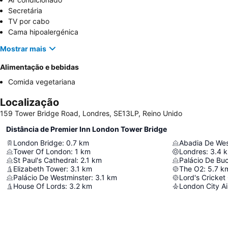
Secretária
TV por cabo
Cama hipoalergénica
Mostrar mais
Alimentação e bebidas
Comida vegetariana
Localização
159 Tower Bridge Road, Londres, SE13LP, Reino Unido
Distância de Premier Inn London Tower Bridge
London Bridge
:
0.7
km
Abadia De Wes
Tower Of London
:
1
km
Londres
:
3.4
St Paul's Cathedral
:
2.1
km
Palácio De Bu
Elizabeth Tower
:
3.1
km
The O2
:
5.7
k
Palácio De Westminster
:
3.1
km
Lord's Cricket
House Of Lords
:
3.2
km
London City Ai