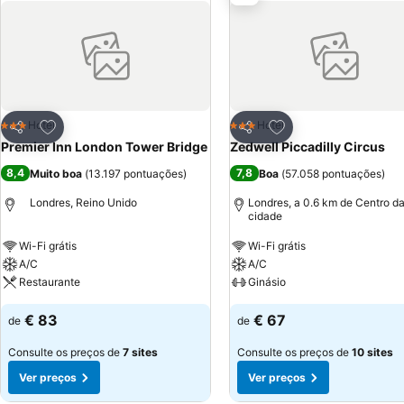
estacionamento privado também com custo adicional.
Adicionar aos favoritos
Adicionar aos favor
Hotel
Hotel
3 Estrelas
3 Estrelas
Partilhar
Partilhar
Premier Inn London Tower Bridge
Zedwell Piccadilly Circus
8,4
7,8
Muito boa
(
13.197 pontuações
)
Boa
(
57.058 pontuações
)
Londres, Reino Unido
Londres, a 0.6 km de Centro d
cidade
Wi-Fi grátis
Wi-Fi grátis
A/C
A/C
Restaurante
Ginásio
€ 83
€ 67
de
de
Consulte os preços de
7 sites
Consulte os preços de
10 sites
Ver preços
Ver preços