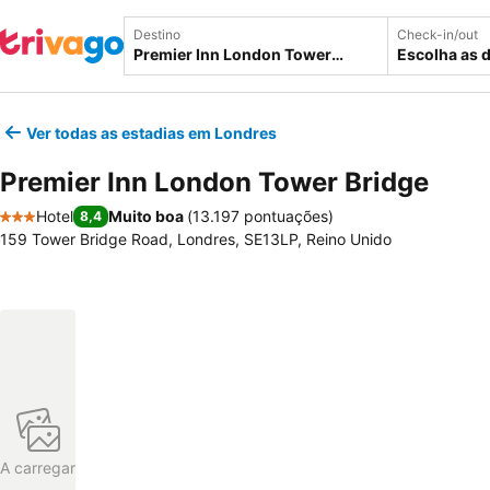
Destino
Check-in/out
Escolha as 
Ver todas as estadias em Londres
Premier Inn London Tower Bridge
Hotel
Muito boa
(
13.197 pontuações
)
8,4
3 Estrelas
159 Tower Bridge Road, Londres, SE13LP, Reino Unido
A carregar