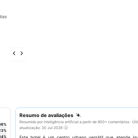
dias
Resumo de avaliações
Resumido por inteligência artificial a partir de 900+ comentários · Úl
36
%
atualização: 30 Jul 2026
23
%
14
%
Este hotel é um centro urbano versátil que atende ig