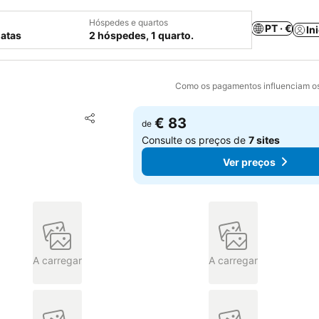
Hóspedes e quartos
PT · €
In
datas
2 hóspedes, 1 quarto.
Como os pagamentos influenciam os
Adicionar aos favoritos
€ 83
de
Partilhar
Consulte os preços de
7 sites
Ver preços
A carregar
A carregar