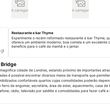
A carregar
A carregar
Restaurante e bar Thyme
Experimente o recém-reformado restaurante e bar Thyme, q
oferece um ambiente moderno, boa comida e um excelente c
benefício para o café da manhã e o jantar.
 Bridge
 magnífica cidade de Londres, estando próximo de importantes atra
ades é possível encontrar diversos meios de transporte que permitem
onibilizados confortáveis quartos cujas comodidades poderão depend
 ferro de engomar, secretária, área de estar, aquecimento, casa d
efone, rádio, televisão por satélite e comodidades para fazer café e
rsos serviços e comodidades nas quais se inclui restaurante, bar, 
mobilidade condicionada, elevador, cofre, sala para bagagem e ar
ponível nos quartos do hotel à qual poderão ser aplicados custos e