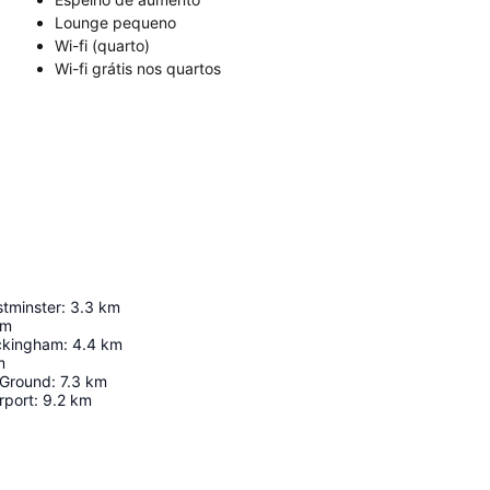
Lounge pequeno
Wi-fi (quarto)
Wi-fi grátis nos quartos
tminster
:
3.3
km
km
ckingham
:
4.4
km
m
 Ground
:
7.3
km
rport
:
9.2
km