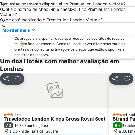
Tem estacionamento disponível no Premier Inn London Victoria?
Palácio de Buckingham
ExCeL
Qual é o horário de check-in e check-out no Premier Inn London
Victoria?
Notting Hill
Trafalgar Square
Onde está localizado o Premier Inn London Victoria?
London Bridge
Tower Bridge
Mostrar mais
Oxford Street
St Pancras Station
Os preços e a disponibilidade que recebemos dos sites de reserva
Passeando a Pé em Londres
King's Cross Station
mudam frequentemente. Como tal, pode haver diferenças entre as
ofertas que consulta no trivago e os preços que estão disponíveis
Tottenham Hotspur Stadium
Waterloo Station
nos sites de reserva.
Bloomsbury
Aeroporto da Cidade de Londres
Um dos Hotéis com melhor avaliação em
Londres
Earls Court
Stratford Station
Marylebone
Tottenham
Partilhar
Adicionar aos favoritos
Partilhar
Adi
Bayswater
British Airways London Eye
Russell Square
Battersea
Mayfair
Museu Britânico
Leicester Square
Shoreditch
Hotel
Hotel
3 Estrelas
4 Estrelas
Travelodge London Kings Cross Royal Scot
Strand P
7,3
8,7
(
16.850 pontuações
)
Excele
a 2.5 km de Trafalgar Square
a 0.6 km 