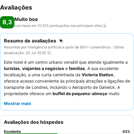
Avaliações
Muito boa
8,3
com base em 10.513 pontuações nos principais
sites
Resumo de avaliações
Resumido por inteligência artificial a partir de 900+ comentários · Última
atualização: 30 Jul 2026
Este hotel é um centro urbano versátil que atende igualmente a
turistas
,
viajantes a negócios
e
famílias
. A sua excelente
localização, a uma curta caminhada da
Victoria Station
,
oferece acesso conveniente às principais atrações e ligações de
transporte de Londres, incluindo o Aeroporto de Gatwick. A
propriedade oferece um
buffet de pequeno-almoço
muito
elogiado com uma vasta seleção, garantindo um ótimo começo
Mostrar mais
de dia. Os hóspedes elogiam consistentemente os
funcionários
simpáticos e prestativos
que se esforçam para atender a
todos os pedidos. Para uma estadia mais tranquila, os hóspedes
Avaliações dos hóspedes
devem considerar solicitar um quarto virado para o jardim.
Excelente
43
%