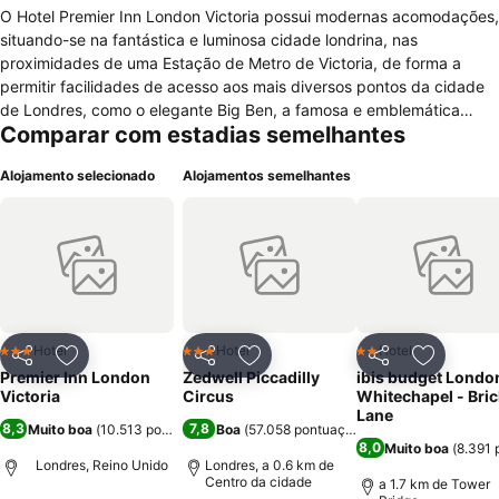
O Hotel Premier Inn London Victoria possui modernas acomodações,
situando-se na fantástica e luminosa cidade londrina, nas
proximidades de uma Estação de Metro de Victoria, de forma a
permitir facilidades de acesso aos mais diversos pontos da cidade
de Londres, como o elegante Big Ben, a famosa e emblemática
Comparar com estadias semelhantes
Tower Bridge ou a eterna Torre de Londres. Encontra-se,
igualmente, a uma curta distância da Tate Britain. A nível de
Alojamento selecionado
Alojamentos semelhantes
alojamento, este hotel disponibiliza confortáveis e citadinos quartos,
possuindo variadas comodidades como ar condicionado, ferro de
engomar, secretária, aquecimento, casa de banho com duche ou
banheira, secador de cabelo, artigos de higiene pessoal, telefone,
rádio, televisão por satélite, comodidades para fazer café ou chá e
serviço de despertar. Como serviços gerais, poderá encontrar neste
peculiar hotel diversas comodidades como restaurante, bar,
recepção 24 horas, quartos para não fumadores para pessoas com
Hotel
Hotel
Hotel
3 Estrelas
3 Estrelas
2 Estrelas
Partilhar
Adicionar aos favoritos
Partilhar
Adicionar aos favoritos
Partilhar
Adicionar
mobilidade condicionada, elevador, sala para bagagem, ar
Premier Inn London
Zedwell Piccadilly
ibis budget Londo
condicionado e comodidades para reuniões e banquetes. De referir,
Victoria
Circus
Whitechapel - Bric
ainda, que o hotel disponibiliza ligação à Internet, mediante um
Lane
8,3
7,8
Muito boa
(
10.513 pontuações
Boa
)
(
57.058 pontuações
)
pagamento.
8,0
Muito boa
(
8.391 
Londres, Reino Unido
Londres, a 0.6 km de
Centro da cidade
a 1.7 km de Tower