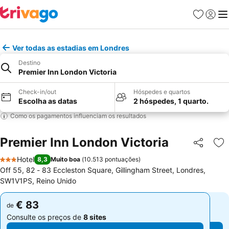
Favoritos
Iniciar
Me
Ver todas as estadias em Londres
Destino
Premier Inn London Victoria
Check-in/out
Hóspedes e quartos
Escolha as datas
2 hóspedes, 1 quarto.
Como os pagamentos influenciam os resultados
Premier Inn London Victoria
Partilhar
Ad
Hotel
8,3
Muito boa
(
10.513 pontuações
)
3 Estrelas
Off 55, 82 - 83 Eccleston Square, Gillingham Street, Londres,
SW1V1PS, Reino Unido
€ 83
€ 83
de
de
Consulte os preços de
8 sites
Consulte os preços de
8 sites