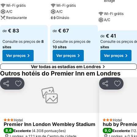
Bridge
Wi-Fi grátis
Wi-Fi grátis
A/C
A/C
Wi-Fi grátis
Restaurante
Ginásio
A/C
€ 83
€ 67
de
de
€ 41
de
Consulte os preços de
8
Consulte os preços de
Consulte os preços 
sites
10 sites
sites
Ver preços
Ver preços
Ver preços
Ver todas as estadias em Londres
Outros hotéis do Premier Inn em Londres
Partilhar
Adicionar aos favoritos
Partilhar
Adiciona
Hotel
Hotel
3 Estrelas
3 Estrelas
Premier Inn London Wembley Stadium
hub by Premie
8,6
9,0
Excelente
(
4.308 pontuações
)
Excelente
(
12
Londres, a 12.1 km de Centro da cidade
Londres, a 0.9 