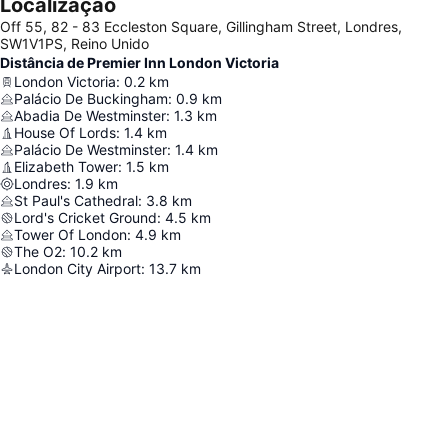
Localização
Off 55, 82 - 83 Eccleston Square, Gillingham Street, Londres,
SW1V1PS, Reino Unido
Distância de Premier Inn London Victoria
London Victoria
:
0.2
km
Palácio De Buckingham
:
0.9
km
Abadia De Westminster
:
1.3
km
House Of Lords
:
1.4
km
Palácio De Westminster
:
1.4
km
Elizabeth Tower
:
1.5
km
Londres
:
1.9
km
St Paul's Cathedral
:
3.8
km
Lord's Cricket Ground
:
4.5
km
Tower Of London
:
4.9
km
The O2
:
10.2
km
London City Airport
:
13.7
km