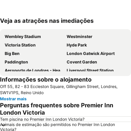
Veja as atrações nas imediações
Ampliar mapa
Wembley Stadium
Westminster
Victoria Station
Hyde Park
Big Ben
London Gatwick Airport
Paddington
Covent Garden
Aeroporto de Londres - Heathrow
Liverpool Street Station
Informações sobre o alojamento
Soho
Kings Cross
Off 55, 82 - 83 Eccleston Square, Gillingham Street, Londres,
Metrô de Londres
Paddington Station
SW1V1PS, Reino Unido
Piccadilly Circus
South Kensington
Mostrar mais
Perguntas frequentes sobre Premier Inn
Kensington
Camden Town
London Victoria
The O2 Arena
Victoria
Tem piscina no Premier Inn London Victoria?
Grosvenor Victoria Casino
Picadilly Circus Station
Animais de estimação são permitidos no Premier Inn London
Victoria?
London Luton Airport
Wembley