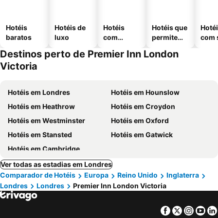
Hotéis
Hotéis de
Hotéis
Hotéis que
Hoté
baratos
luxo
com
permitem
com 
piscinas
animais
Destinos perto de Premier Inn London
Victoria
Hotéis em Londres
Hotéis em Hounslow
Hotéis em Heathrow
Hotéis em Croydon
Hotéis em Westminster
Hotéis em Oxford
Hotéis em Stansted
Hotéis em Gatwick
Hotéis em Cambridge
Ver todas as estadias em Londres
Comparador de Hotéis
Europa
Reino Unido
Inglaterra
Londres
Londres
Premier Inn London Victoria
Facebook
Twitter
Insta
Yo