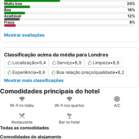
Muito boa
20
%
Boa
16
%
Aceitável
12
%
Fraca
9
%
Mostrar avaliações
Classificação acima da média para Londres
Localização
•
9,4
Serviço
•
8,9
Limpeza
•
8,6
Experiência
•
8,6
Boa relação preço/qualidade
•
8,2
Mostrar mais classificações
Comodidades principais do hotel
Wi-fi no lobby
Wi-fi nos quartos
A/C
Restaurante
Bar no hotel
Todas as comodidades
Comodidades do alojamento