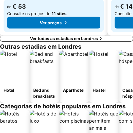
€ 53
€ 1
de
de
Consulte os preços de
11 sites
Consulte
Ver preços
Ver todas as estadias em Londres
Outras estadias em Londres
Hotel
Bed and
Aparthotel
Hostel
Casa
breakfasts
hósp
Categorias de hotéis populares em Londres