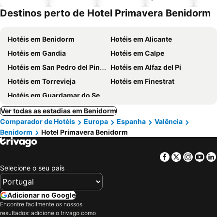
piscinas
animais
Destinos perto de Hotel Primavera Benidorm
Hotéis em Benidorm
Hotéis em Alicante
Hotéis em Gandia
Hotéis em Calpe
Hotéis em San Pedro del Pinatar
Hotéis em Alfaz del Pi
Hotéis em Torrevieja
Hotéis em Finestrat
Hotéis em Guardamar do Segura
Ver todas as estadias em Benidorm
Comparador de Hotéis
Europa
Espanha
Valência
Benidorm
Hotel Primavera Benidorm
Facebook
Twitter
Insta
Yo
Selecione o seu país
Adicionar no Google
Encontre facilmente os nossos
resultados: adicione o trivago como