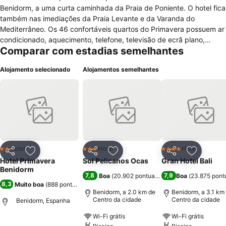
Benidorm, a uma curta caminhada da Praia de Poniente. O hotel fica
também nas imediações da Praia Levante e da Varanda do
Mediterrâneo. Os 46 confortáveis quartos do Primavera possuem ar
condicionado, aquecimento, telefone, televisão de ecrã plano,
Comparar com estadias semelhantes
varanda, serviço de despertar e janelas desbloqueadas. Os quartos
apresentam uma casa de banho com banheira e chuveiro.
Alojamento selecionado
Alojamentos semelhantes
Relativamente a comodidades gerais o hotel dispõe de recepção 24
horas, bar, restaurante, sala de televisão, serviço de check-in e
check-out expresso, elevador, fax / fotocopiadora, sala para
bagagem, cafetaria, acesso gratuito à internet sem fios nas áreas
públicas, terraço e serviço de concierge. Na recepção existe um
cofre de segurança onde poderá guardar os seus bens de maior
valor. Durante a sua estadia no hotel Primavera poderá beneficiar
de facilidades como aluguer de carro, serviço de bilheteira e
Hotel
Hotel
Hotel
2 Estrelas
3 Estrelas
4 Estrelas
Partilhar
Adicionar aos favoritos
Partilhar
Adicionar aos favoritos
Partilhar
Adicionar
assistência turística. O restaurante do hotel serve refeições em
Hotel Primavera
Sol Pelicanos Ocas
Gran Hotel Bali
estilo buffet. O hotel Primavera também tem disponível um serviço
Benidorm
7,8
7,9
Boa
(
20.902 pontuações
)
Boa
(
23.875 pont
de transporte de/para o aeroporto mediante custo adicional.
8,3
Muito boa
(
888 pontuações
)
Benidorm, a 2.0 km de
Benidorm, a 3.1 km
Centro da cidade
Centro da cidade
Benidorm, Espanha
Wi-Fi grátis
Wi-Fi grátis