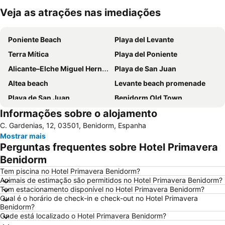
Veja as atrações nas imediações
Ampliar mapa
Poniente Beach
Playa del Levante
Terra Mítica
Playa del Poniente
Alicante–Elche Miguel Hernández Airport
Playa de San Juan
Altea beach
Levante beach promenade
Playa de San Juan
Benidorm Old Town
Informações sobre o alojamento
Benidorm Palace
Playa Arenal-Bol
C. Gardenias, 12, 03501, Benidorm, Espanha
El Postiguet
Estación de autobuses
Mostrar mais
Centro
Isla de Benidorm
Perguntas frequentes sobre Hotel Primavera
Marina de Alicante
Levante o La Fossa
Benidorm
Festilandia
Aqualandia
Tem piscina no Hotel Primavera Benidorm?
Animais de estimação são permitidos no Hotel Primavera Benidorm?
Platja de La Cala de Finestrat
Playa de la Ermita
Tem estacionamento disponível no Hotel Primavera Benidorm?
Qual é o horário de check-in e check-out no Hotel Primavera
Avenida Jaime I
Aqua Natura
Benidorm?
Centro
Comunidad Valenciana day
Onde está localizado o Hotel Primavera Benidorm?