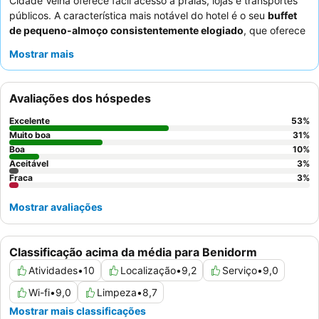
Cidade Velha oferece fácil acesso a praias, lojas e transportes
públicos. A característica mais notável do hotel é o seu
buffet
de pequeno-almoço consistentemente elogiado
, que oferece
excelente valor e uma seleção variada para começar o dia. Os
Mostrar mais
hóspedes destacam consistentemente o
staff simpático e
atencioso
que se esforça para criar uma atmosfera acolhedora
e convidativa. Para uma experiência mais tranquila, os
Avaliações dos hóspedes
hóspedes devem considerar pedir um quarto virado para o
jardim.
Excelente
53
%
Muito boa
31
%
Boa
10
%
Aceitável
3
%
Fraca
3
%
Mostrar avaliações
Classificação acima da média para Benidorm
Atividades
•
10
Localização
•
9,2
Serviço
•
9,0
Wi-fi
•
9,0
Limpeza
•
8,7
Mostrar mais classificações