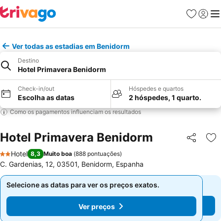
Favoritos
Iniciar
Me
Ver todas as estadias em Benidorm
Destino
Hotel Primavera Benidorm
Check-in/out
Hóspedes e quartos
Escolha as datas
2 hóspedes, 1 quarto.
Como os pagamentos influenciam os resultados
Hotel Primavera Benidorm
Partilhar
Ad
Hotel
8,3
Muito boa
(
888 pontuações
)
2 Estrelas
C. Gardenias, 12, 03501, Benidorm, Espanha
Selecione as datas para ver os preços exatos.
Selecione as datas para ver os preços exatos.
Ver preços
Ver preços