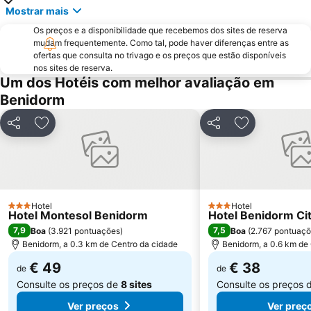
El Portet
Port de Denia
Mostrar mais
Cala Granadella
Raco de Loix
Os preços e a disponibilidade que recebemos dos sites de reserva
mudam frequentemente. Como tal, pode haver diferenças entre as
Estación de Autobuses de Alicante
Ermita de Sanz
ofertas que consulta no trivago e os preços que estão disponíveis
Torrellano
Parc d'Elx
nos sites de reserva.
Um dos Hotéis com melhor avaliação em
Campoamor
Casino Mediterráneo
Benidorm
Marina de Denia
Guardamar
Cala Mal Pas
Plaza de Toros de Alicante
Partilhar
Adicionar aos favoritos
Partilhar
Adicionar aos
Mercado
Puerto de Jávea
Foietes
de l'Albir
Albufereta
Cala de Moraig
Arenals del Sol
Hotel
Gandía
Hotel
3 Estrelas
3 Estrelas
Hotel Montesol Benidorm
Hotel Benidorm Ci
Estación de tren FGV
Terra Natura
7,9
7,5
Boa
(
3.921 pontuações
)
Boa
(
2.767 pontuaç
Benidorm, a 0.3 km de Centro da cidade
Benidorm, a 0.6 km de
€ 49
€ 38
de
de
Consulte os preços de
8 sites
Consulte os preços 
Ver preços
Ver preç