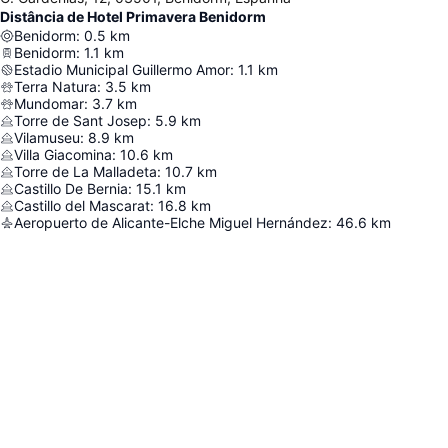
Distância de Hotel Primavera Benidorm
Benidorm
:
0.5
km
Benidorm
:
1.1
km
Estadio Municipal Guillermo Amor
:
1.1
km
Terra Natura
:
3.5
km
Mundomar
:
3.7
km
Torre de Sant Josep
:
5.9
km
Vilamuseu
:
8.9
km
Villa Giacomina
:
10.6
km
Torre de La Malladeta
:
10.7
km
Castillo De Bernia
:
15.1
km
Castillo del Mascarat
:
16.8
km
Aeropuerto de Alicante-Elche Miguel Hernández
:
46.6
km