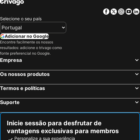
Facebook
Twitter
Insta
Yo
Selecione o seu país
Adicionar no Google
Encontre facilmente os nossos
resultados: adicione o trivago como
fonte preferencial no Google.
Empresa
Os nossos produtos
Termos e políticas
Suporte
Inicie sessão para desfrutar de
vantagens exclusivas para membros
Personalize a sua experiência