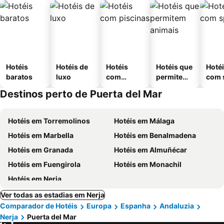
Hotéis
Hotéis de
Hotéis
Hotéis que
Hoté
baratos
luxo
com
permitem
com 
piscinas
animais
Destinos perto de Puerta del Mar
Hotéis em Torremolinos
Hotéis em Málaga
Hotéis em Marbella
Hotéis em Benalmadena
Hotéis em Granada
Hotéis em Almuñécar
Hotéis em Fuengirola
Hotéis em Monachil
Hotéis em Nerja
Ver todas as estadias em Nerja
Comparador de Hotéis
Europa
Espanha
Andaluzia
Nerja
Puerta del Mar