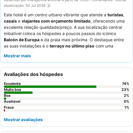
atualização: 30 Jul 2026
Este hotel é um centro urbano vibrante que atende a
turistas
,
casais
e
viajantes com orçamento limitado
, oferecendo uma
excelente relação qualidade/preço. A sua localização central
imbatível coloca os hóspedes a poucos passos do icónico
Balcón de Europa
e da praia mais próxima. O destaque entre
as suas instalações é o
terraço no último piso
com uma
pequena piscina e um bar popular, que oferece vistas
Mostrar mais
agradáveis para a serra e para o mar. Os hóspedes elogiam
consistentemente a simpatia excecional dos funcionários e o
fabuloso
buffet de pequeno-almoço
com uma boa seleção de
Avaliações dos hóspedes
produtos frescos. Para uma estadia mais tranquila, considere
pedir um quarto virado para o jardim.
Excelente
74
%
Muito boa
23
%
Boa
2
%
Aceitável
0
%
Fraca
1
%
Mostrar avaliações