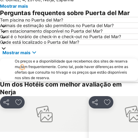
Carabeillo
Balcão de Europa
Mostrar mais
Playa de poniente de Motril
Motril
Perguntas frequentes sobre Puerta del Mar
Vialia Estación María Zambrano
El Palo
Tem piscina no Puerta del Mar?
Animais de estimação são permitidos no Puerta del Mar?
Museo de Artes Marineras de Torre de Benagalbón
Baños del Carmen
Tem estacionamento disponível no Puerta del Mar?
El Morche
Benajarafe
Qual é o horário de check-in e check-out no Puerta del Mar?
Onde está localizado o Puerta del Mar?
Distrito Este
Arena of La Malagueta
Mostrar mais
Alcazaba
Marqués de Larios
Os preços e a disponibilidade que recebemos dos sites de reserva
Semana Santa
Rincón de la Victoria
mudam frequentemente. Como tal, pode haver diferenças entre as
La Caleta
Plaza de la Marina
ofertas que consulta no trivago e os preços que estão disponíveis
nos sites de reserva.
Navidad
San Pedro
Um dos Hotéis com melhor avaliação em
Calahonda
de la Herradura
Nerja
Torrenueva
El Palo
Partilhar
Adicionar aos favoritos
Partilhar
Adicionar aos
Estación de autobuses
San Cristóbal
Palacete La Najarra
Complejo Deportivo Piscina Cubierta
Puerta de la Cruz
Ayuntamiento de Málaga
Plaza del Siglo
La Alegría