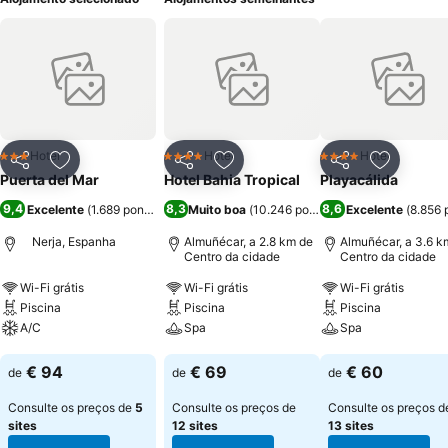
Hotel
Hotel
Hotel
3 Estrelas
4 Estrelas
4 Estrelas
Partilhar
Adicionar aos favoritos
Partilhar
Adicionar aos favoritos
Partilhar
Adicionar
Puerta del Mar
Hotel Bahia Tropical
Playacálida
9,4
8,3
8,6
Excelente
(
1.689 pontuações
Muito boa
)
(
10.246 pontuações
Excelente
)
(
8.856 
Nerja, Espanha
Almuñécar, a 2.8 km de
Almuñécar, a 3.6 k
Centro da cidade
Centro da cidade
Wi-Fi grátis
Wi-Fi grátis
Wi-Fi grátis
Piscina
Piscina
Piscina
A/C
Spa
Spa
Ver preços
Ver preços
Ver preços
€ 94
€ 69
€ 60
de
de
de
Consulte os preços de
5
Consulte os preços de
Consulte os preços d
sites
12 sites
13 sites