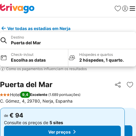
Favoritos
Iniciar
Me
Ver todas as estadias em Nerja
Destino
Puerta del Mar
Check-in/out
Hóspedes e quartos
Escolha as datas
2 hóspedes, 1 quarto.
Como os pagamentos influenciam os resultados
Puerta del Mar
Partilhar
Ad
Hotel
9,4
Excelente
(
1.689 pontuações
)
3 Estrelas
C. Gómez, 4, 29780, Nerja, Espanha
€ 94
€ 94
de
de
Consulte os preços de
5 sites
Consulte os preços de
5 sites
Ver preços
Ver preços