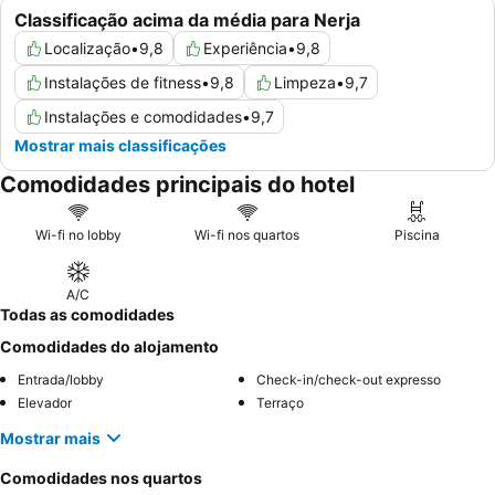
Classificação acima da média para Nerja
Localização
•
9,8
Experiência
•
9,8
Instalações de fitness
•
9,8
Limpeza
•
9,7
Instalações e comodidades
•
9,7
Mostrar mais classificações
Comodidades principais do hotel
Wi-fi no lobby
Wi-fi nos quartos
Piscina
A/C
Todas as comodidades
Comodidades do alojamento
Entrada/lobby
Check-in/check-out expresso
Elevador
Terraço
Mostrar mais
Comodidades nos quartos