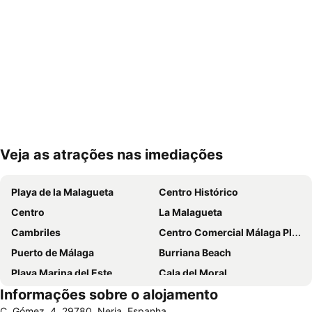
Veja as atrações nas imediações
Ampliar mapa
Playa de la Malagueta
Centro Histórico
Centro
La Malagueta
Cambriles
Centro Comercial Málaga Plaza
Puerto de Málaga
Burriana Beach
Playa Marina del Este
Cala del Moral
Informações sobre o alojamento
Catedral da Encarnação
Pedregalejo
C. Gómez, 4, 29780, Nerja, Espanha