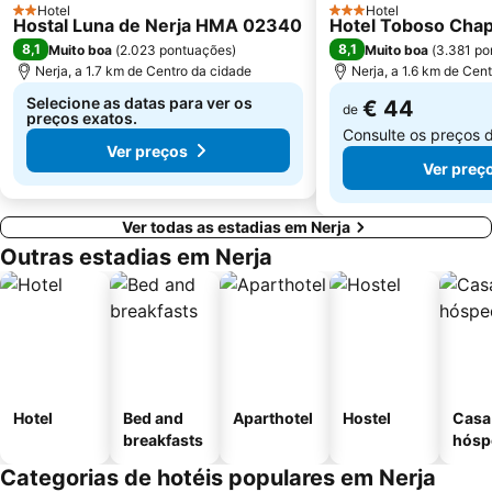
Hotel
Hotel
2 Estrelas
Maro
Cotobro
3 Estrelas
Hostal Luna de Nerja HMA 02340
Hotel Toboso Chap
8,1
8,1
Muito boa
(
2.023 pontuações
)
Muito boa
(
3.381 po
Castillo de Salobreña
Pantano La Viñuela
Nerja, a 1.7 km de Centro da cidade
Nerja, a 1.6 km de Cen
Granada
Añoreta Golf
Selecione as datas para ver os
€ 44
de
preços exatos.
Consulte os preços 
Ver preços
Ver preç
Ver todas as estadias em Nerja
Outras estadias em Nerja
Hotel
Bed and
Aparthotel
Hostel
Casa
breakfasts
hósp
Categorias de hotéis populares em Nerja