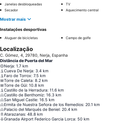
Janelas desbloqueadas
TV
Secador
Aquecimento central
Mostrar mais
Instalações desportivas
Aluguer de bicicletas
Campo de golfe
Localização
C. Gómez, 4, 29780, Nerja, Espanha
Distância de Puerta del Mar
Nerja
:
1.7
km
Cueva De Nerja
:
3.4
km
Faro de Torrox
:
7.5
km
Torre de Caleta
:
8.2
km
Torre de Güi
:
10.8
km
Castillo de la Herradura
:
11.6
km
Castillo de Benthomiz
:
16.3
km
San Miguel Castle
:
16.5
km
Ermita de Nuestra Señora de los Remedios
:
20.1
km
Palacio del Marqués de Beniel
:
20.4
km
Atarazanas
:
48.8
km
Granada Airport Federico Garcia Lorca
:
50
km