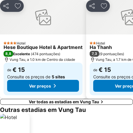
Partilhar
Adicionar aos favoritos
Partilhar
Adicionar ao
Hotel
Hotel
4 Estrelas
2 Estrelas
Hese Boutique Hotel & Apartment
Ha Thanh
8,8
7,3
Excelente
(
474 pontuações
)
(
9 pontuações
)
Vung Tau, a 1.0 km de Centro da cidade
Vung Tau, a 1.7 km de
€ 15
€ 15
de
de
Consulte os preços de
5 sites
Consulte os preços
Ver preços
Ver preç
Ver todas as estadias em Vung Tau
Outras estadias em Vung Tau