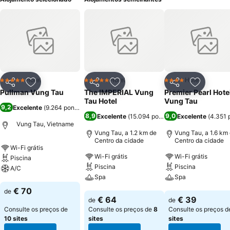
Hotel
Hotel
Hotel
5 Estrelas
5 Estrelas
4 Estrelas
Partilhar
Adicionar aos favoritos
Partilhar
Adicionar aos favoritos
Partilhar
Adicionar
Pullman Vung Tau
The IMPERIAL Vung
Premier Pearl Hote
Tau Hotel
Vung Tau
9,2
Excelente
(
9.264 pontuações
)
8,9
9,0
Excelente
(
15.094 pontuações
Excelente
)
(
4.351 
Vung Tau, Vietname
Vung Tau, a 1.2 km de
Vung Tau, a 1.6 km
Centro da cidade
Centro da cidade
Wi-Fi grátis
Wi-Fi grátis
Wi-Fi grátis
Piscina
Piscina
Piscina
A/C
Spa
Spa
Ver preços
€ 70
de
Ver preços
Ver preços
€ 64
€ 39
de
de
Consulte os preços de
Consulte os preços de
8
Consulte os preços 
10 sites
sites
sites