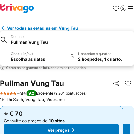
Favoritos
Iniciar
Me
Ver todas as estadias em Vung Tau
Destino
Pullman Vung Tau
Check-in/out
Hóspedes e quartos
Escolha as datas
2 hóspedes, 1 quarto.
Como os pagamentos influenciam os resultados
Pullman Vung Tau
Partilhar
Ad
Hotel
9,2
Excelente
(
9.264 pontuações
)
5 Estrelas
15 Thi Sách, Vung Tau, Vietname
€ 70
€ 70
de
de
Consulte os preços de
10 sites
Consulte os preços de
10 sites
Ver preços
Ver preços