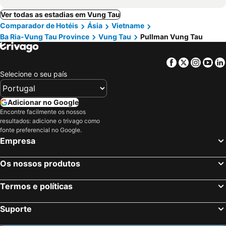
Ver todas as estadias em Vung Tau
Comparador de Hotéis
Ásia
Vietname
Ba Ria-Vung Tau Province
Vung Tau
Pullman Vung Tau
Facebook
Twitter
Insta
Yo
Selecione o seu país
Adicionar no Google
Encontre facilmente os nossos
resultados: adicione o trivago como
fonte preferencial no Google.
Empresa
Os nossos produtos
Termos e políticas
Suporte