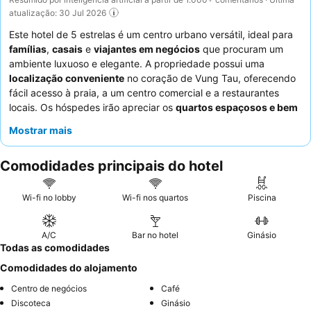
atualização: 30 Jul 2026
Este hotel de 5 estrelas é um centro urbano versátil, ideal para
famílias
,
casais
e
viajantes em negócios
que procuram um
ambiente luxuoso e elegante. A propriedade possui uma
localização conveniente
no coração de Vung Tau, oferecendo
fácil acesso à praia, a um centro comercial e a restaurantes
locais. Os hóspedes irão apreciar os
quartos espaçosos e bem
projetados
, que proporcionam um refúgio confortável e limpo.
Mostrar mais
Os funcionários recebem consistentemente elogios pelo seu
serviço excecional, e o
diversificado buffet de pequeno-
Comodidades principais do hotel
almoço
, com pratos locais e internacionais como pho de frango,
é um destaque culinário. Para uma experiência verdadeiramente
relaxante, considere reservar um quarto com
vistas
Wi-fi no lobby
Wi-fi nos quartos
Piscina
panorâmicas da cidade e do mar
.
A/C
Bar no hotel
Ginásio
Todas as comodidades
Comodidades do alojamento
Centro de negócios
Café
Discoteca
Ginásio