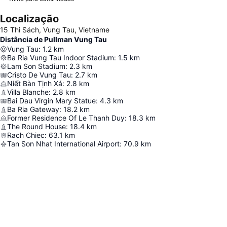
Localização
15 Thi Sách, Vung Tau, Vietname
Distância de Pullman Vung Tau
Vung Tau
:
1.2
km
Ba Ria Vung Tau Indoor Stadium
:
1.5
km
Lam Son Stadium
:
2.3
km
Cristo De Vung Tau
:
2.7
km
Niết Bàn Tịnh Xá
:
2.8
km
Villa Blanche
:
2.8
km
Bai Dau Virgin Mary Statue
:
4.3
km
Ba Ria Gateway
:
18.2
km
Former Residence Of Le Thanh Duy
:
18.3
km
The Round House
:
18.4
km
Rach Chiec
:
63.1
km
Tan Son Nhat International Airport
:
70.9
km