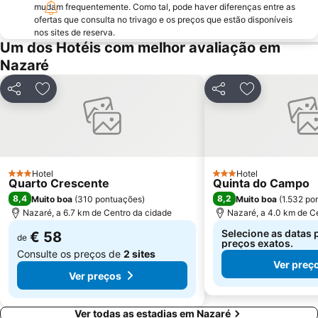
Bom Sucesso
Estação Rodoviária de Fátima
mudam frequentemente. Como tal, pode haver diferenças entre as
ofertas que consulta no trivago e os preços que estão disponíveis
Museu da Fábrica de Cimento Maceira-Lis
Reserva Natural das Ilhas Berlengas
nos sites de reserva.
Igreja Paroquial de Pataias
Praia de Pedra do Ouro
Um dos Hotéis com melhor avaliação em
Nazaré
Praia Norte
Praia do Bom Sucesso
Quinta Pedagógica do Cuco
de Porto Dinheiro
Partilhar
Adicionar aos favoritos
Partilhar
Adicionar aos
Porto das Barcas
Parque Vale do Ribeiro de São Pedro de Moel
Touril de Atouguia da Baleia
Mosteiro da Batalha
Estação comboios de Leiria
Praia do Salgado
Monumento ao Peregrino em Fátima
Complexo Municipal de Piscinas de Leiria
Hotel
Hotel
3 Estrelas
3 Estrelas
Quarto Crescente
Quinta do Campo
Pia do Urso
Praia de Vale Furado
8,4
8,2
Muito boa
(
310 pontuações
)
Muito boa
(
1.532 po
Pelourinho de Alfeizerão
Praia de São Bernardino
Nazaré, a 6.7 km de Centro da cidade
Nazaré, a 4.0 km de C
Selecione as datas 
€ 58
de
preços exatos.
Consulte os preços de
2 sites
Ver preç
Ver preços
Ver todas as estadias em Nazaré