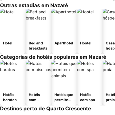
Outras estadias em Nazaré
Hotel
Bed and
Aparthotel
Hostel
Casa
breakfasts
hósp
Categorias de hotéis populares em Nazaré
Hotéis
Hotéis
Hotéis que
Hotéis
Hotéi
baratos
com
permitem
com spa
praia
piscinas
animais
Destinos perto de Quarto Crescente