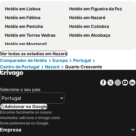
Hotéis em Lisboa
Hotéis em Figueira da Foz
Hotéis em Fátima
Hotéis em Nazaré
Hotéis em Peniche
Hotéis em Coimbra
Hotéis em Torres Vedras
Hotéis em Alcobaça
Hotéis em Montargil
Ver todas as estadias em Nazaré
Comparador de Hotéis
Europa
Portugal
Centro de Portugal
Nazaré
Quarto Crescente
Facebook
Twitter
Insta
Yo
Selecione o seu país
Adicionar no Google
Encontre facilmente os nossos
resultados: adicione o trivago como
fonte preferencial no Google.
Empresa