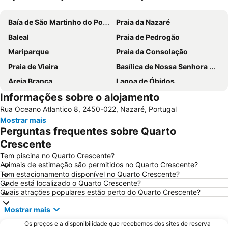
Ampliar mapa
Baía de São Martinho do Porto
Praia da Nazaré
Baleal
Praia de Pedrogão
Mariparque
Praia da Consolação
Praia de Vieira
Basílica de Nossa Senhora do Rosário de Fátima
Areia Branca
Lagoa de Óbidos
Informações sobre o alojamento
Praia d'El Rey Golf & CC
Foz do Arelho
Rua Oceano Atlantico 8, 2450-022, Nazaré, Portugal
Grutas de Mira de Aire
Monumento Comemorativo da Batalha do Vimeiro
Mostrar mais
Mosteiro de Alcobaça
Buddha Eden Garden - Jardim da Paz
Perguntas frequentes sobre Quarto
Praia de São Pedro de Moel
Praia das Berlengas
Crescente
Serra do Montejunto
Salir do Porto
Tem piscina no Quarto Crescente?
Animais de estimação são permitidos no Quarto Crescente?
Porto Novo Beach
Castelo de Óbidos
Tem estacionamento disponível no Quarto Crescente?
Onde está localizado o Quarto Crescente?
Paredes de Vitória
Capela das Apariçoes
Quais atrações populares estão perto do Quarto Crescente?
Sítio da Nazaré
Praia d'el Rey
Mostrar mais
Estádio Municipal de Leiria
Da Foz do Arelho
Os preços e a disponibilidade que recebemos dos sites de reserva