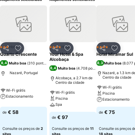
Hotel
Hotel
Hotel
3 Estrelas
4 Estrelas
4 Estrelas
Partilhar
Adicionar aos favoritos
Partilhar
Adicionar aos favoritos
Partilhar
Adicionar
Quarto Crescente
Your Hotel & Spa
Hotel Miramar Sul
Alcobaça
8,4
8,3
Muito boa
(
310 pontuações
)
Muito boa
(
8.077 
8,4
Muito boa
(
4.708 pontuações
)
Nazaré, Portugal
Nazaré, a 1.3 km d
Centro da cidade
Alcobaça, a 2.7 km de
Centro da cidade
Wi-Fi grátis
Wi-Fi grátis
Wi-Fi grátis
Piscina
Estacionamento
Piscina
Estacionamento
Spa
€ 58
€ 75
de
de
€ 97
de
Consulte os preços de
2
Consulte os preços de
11
Consulte os preços d
sites
sites
18 sites