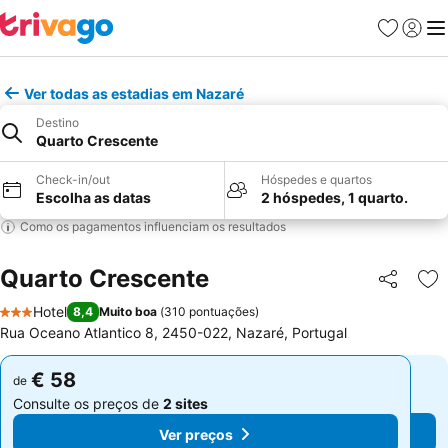
Favoritos
Iniciar
Me
Ver todas as estadias em Nazaré
Destino
Quarto Crescente
Check-in/out
Hóspedes e quartos
Escolha as datas
2 hóspedes, 1 quarto.
Como os pagamentos influenciam os resultados
Quarto Crescente
Partilhar
Ad
Hotel
8,4
Muito boa
(
310 pontuações
)
3 Estrelas
Rua Oceano Atlantico 8, 2450-022, Nazaré, Portugal
€ 58
€ 58
de
de
Consulte os preços de
2 sites
Consulte os preços de
2 sites
Ver preços
Ver preços