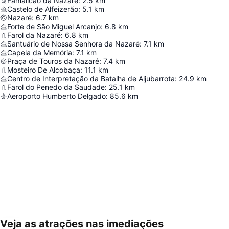
Famalicão da Nazaré
:
2.5
km
Castelo de Alfeizerão
:
5.1
km
Nazaré
:
6.7
km
Forte de São Miguel Arcanjo
:
6.8
km
Farol da Nazaré
:
6.8
km
Santuário de Nossa Senhora da Nazaré
:
7.1
km
Capela da Memória
:
7.1
km
Praça de Touros da Nazaré
:
7.4
km
Mosteiro De Alcobaça
:
11.1
km
Centro de Interpretação da Batalha de Aljubarrota
:
24.9
km
Farol do Penedo da Saudade
:
25.1
km
Aeroporto Humberto Delgado
:
85.6
km
Veja as atrações nas imediações