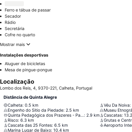
Ferro e tábua de passar
Secador
Rádio
Secretária
Cofre no quarto
Mostrar mais
Instalações desportivas
Aluguer de bicicletas
Mesa de pingue-pongue
Localização
Lombo dos Reis, 4, 9370-221, Calheta, Portugal
Distância de Quinta Alegre
Calheta
:
0.5
km
Véu Da Noiva
:
Engenho do Sitio da Piedade
:
2.5
km
Museu Etnográ
Quinta Pedagógica dos Prazeres - Padre Rui Sousa
:
2.9
km
Cascatas
:
13.
Risco
:
6.3
km
Grutas e Cent
Cascata das 25 Fontes
:
6.5
km
Marina Lugar de Baixo
:
10.4
km