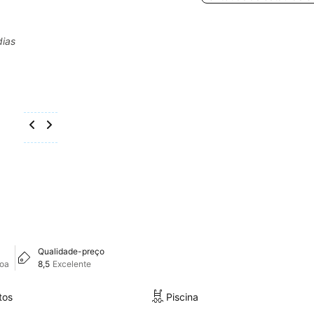
dias
Qualidade-preço
boa
8,5
Excelente
tos
Piscina