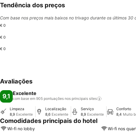
Tendência dos preços
Com base nos preços mais baixos no trivago durante os últimos 30 
€ 0
€ 0
€ 0
Avaliações
Excelente
9,1
com base em 905 pontuações nos principais
sites
Limpeza
Localização
Serviço
Conforto
8,9
Excelente
8,6
Excelente
8,9
Excelente
8,4
Muito 
Comodidades principais do hotel
Wi-fi no lobby
Wi-fi nos quar