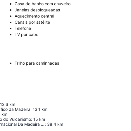
Casa de banho com chuveiro
Janelas desbloqueadas
Aquecimento central
Canais por satélite
Telefone
TV por cabo
Trilho para caminhadas
12.6
km
fico da Madeira
:
13.1
km
2
km
ro do Vulcanismo
:
15
km
Aeroporto Internacional Da Madeira - Cristiano Ronaldo
:
38.4
km