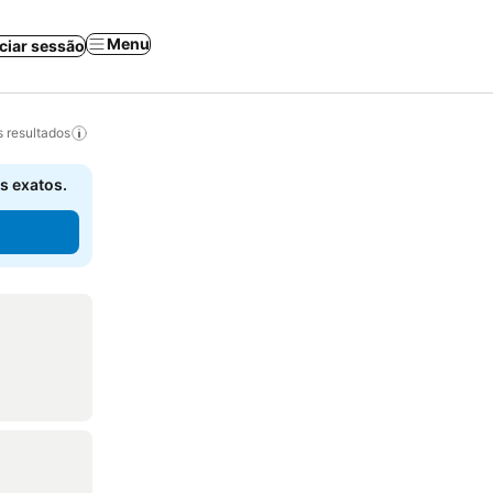
Menu
iciar sessão
 resultados
s exatos.