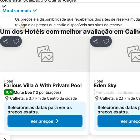
Mostrar mais
Os preços e a disponibilidade que recebemos dos sites de reserva muda
trivago e os preços que estão disponíveis nos sites de reserva.
Um dos Hotéis com melhor avaliação em Calh
Adicionar aos favoritos
Adicionar aos f
Partilhar
Partilhar
Hotel
Hotel
Farious Villa A With Private Pool
Eden Sky
8,4
/
Muito boa
(
12 pontuações
)
Pontuação não disponíve
Calheta, a 3.7 km de Centro da cidade
Calheta, a 2.1 km de C
Selecione as datas para ver os
Selecione as datas 
preços exatos.
preços exatos.
Ver preços
Ver preç