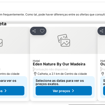
m frequentemente. Como tal, pode haver diferenças entre as ofertas que consult
eta
avoritos
Adicionar aos favoritos
Partilhar
Par
Hotel
Hot
Eden Nature By Our Madeira
Ou
/
/
l
Pontuação não disponível
Po
entro da cidade
Calheta, a 2.1 km de Centro da cidade
para ver os
Selecione as datas para ver os
S
preços exatos.
e
os
Ver preços