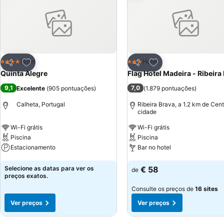
Adicionar aos favoritos
Adicionar aos favor
Hotel
Hotel
4 Estrelas
3 Estrelas
Partilhar
Partilhar
Quinta Alegre
Flag Hotel Madeira - Ribeira
9,1
7,0
Excelente
(
905 pontuações
)
(
1.879 pontuações
)
Calheta, Portugal
Ribeira Brava, a 1.2 km de Cen
cidade
Wi-Fi grátis
Wi-Fi grátis
Piscina
Piscina
Estacionamento
Bar no hotel
Ver preços
Ver preços
Selecione as datas para ver os
€ 58
de
preços exatos.
Consulte os preços de
16 sites
Ver preços
Ver preços