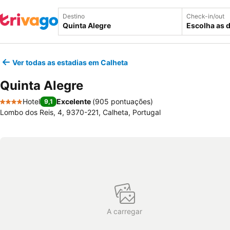
Destino
Check-in/out
Escolha as 
Ver todas as estadias em Calheta
Quinta Alegre
Hotel
Excelente
(
905 pontuações
)
9,1
4 Estrelas
Lombo dos Reis, 4, 9370-221, Calheta, Portugal
A carregar