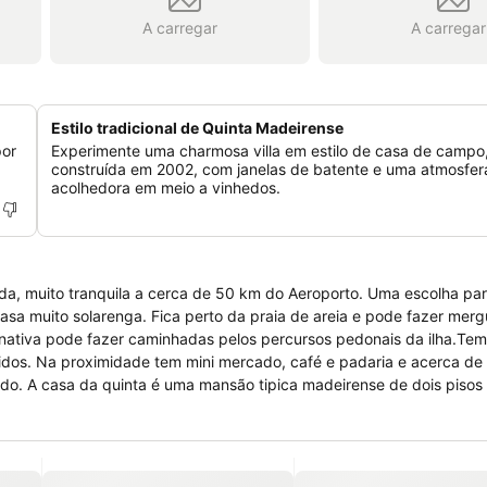
A carregar
A carregar
Estilo tradicional de Quinta Madeirense
por
Experimente uma charmosa villa em estilo de casa de campo
construída em 2002, com janelas de batente e uma atmosfer
acolhedora em meio a vinhedos.
olada, muito tranquila a cerca de 50 km do Aeroporto. Uma escolha p
casa muito solarenga. Fica perto da praia de areia e pode fazer merg
ernativa pode fazer caminhadas pelos percursos pedonais da ilha.Tem
idos. Na proximidade tem mini mercado, café e padaria e acerca de
cado. A casa da quinta é uma mansão tipica madeirense de dois piso
o espaços comuns tem bar com cafeteria anexa, restaurante, salão
la de massagem e spa, ginásio. No exterior tem terraço com cadeiras 
 chapéus de sol. Serve pequenos almoços.Tem estacionamento grátis