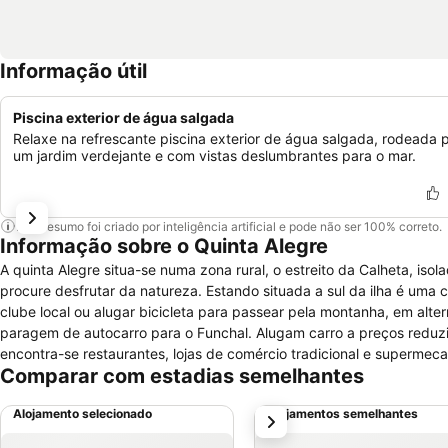
Informação útil
Piscina exterior de água salgada
Relaxe na refrescante piscina exterior de água salgada, rodeada 
um jardim verdejante e com vistas deslumbrantes para o mar.
Este resumo foi criado por inteligência artificial e pode não ser 100% correto.
Informação sobre o Quinta Alegre
A quinta Alegre situa-se numa zona rural, o estreito da Calheta, is
procure desfrutar da natureza. Estando situada a sul da ilha é uma 
clube local ou alugar bicicleta para passear pela montanha, em alt
paragem de autocarro para o Funchal. Alugam carro a preços reduz
encontra-se restaurantes, lojas de comércio tradicional e superme
Comparar com estadias semelhantes
quartos equipados com TV, cofre e casa de banho com secador. Com
grandes janelas vista mar, com TV e lareira, sala de leitura, uma sa
Alojamento selecionado
Alojamentos semelhantes
próximo
montanha, zonas relvadas, jardim e piscina com espreguiçadeiras e
animais.