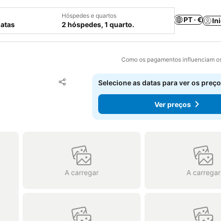
Hóspedes e quartos
PT · €
In
datas
2 hóspedes, 1 quarto.
Como os pagamentos influenciam os
Adicionar aos favoritos
Selecione as datas para ver os preço
Partilhar
Ver preços
A carregar
A carregar