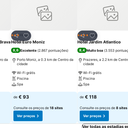
itos
Adicionar aos favoritos
Adicionar aos fav
Hotel
Hotel
3 Estrelas
4 Estrelas
Partilhar
Partilhar
 Brava
Hotel Euro Moniz
Hotel Jardim Atlantico
8,6
8,4
Excelente
(
2.867 pontuações
)
Muito boa
(
3.553 pontua
tro da
Porto Moniz, a 0.3 km de Centro da
Prazeres, a 2.2 km de Centr
cidade
cidade
Wi-Fi grátis
Wi-Fi grátis
Piscina
Piscina
Spa
Spa
Ver preços
Ver preços
€ 93
€ 118
de
de
Consulte os preços de
18 sites
Consulte os preços de
8 sites
Ver preços
Ver preços
Ver todas as estadias 