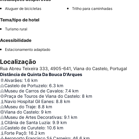
Aluguer de bicicletas
Trilho para caminhadas
Tema/tipo de hotel
Turismo rural
Acessibilidade
Estacionamento adaptado
Localização
Rua Abreu Teixeira 333, 4905-641, Viana do Castelo, Portugal
Distância de Quinta Da Bouca D'Arques
Alvarães
:
1.6
km
Castelo de Portuzelo
:
6.3
km
Museu de Carros de Cavalos
:
7.4
km
Praça de Touros de Viana do Castelo
:
8
km
Navio Hospital Gil Eanes
:
8.8
km
Museu do Traje
:
8.8
km
Viana do Castelo
:
9
km
Museu de Artes Decorativas
:
9.1
km
Citânia de Santa Luzia
:
9.9
km
Castelo de Curutelo
:
10.6
km
Forte Paçô
:
16.2
km
Aeroporto Francisco Sá Carneiro
:
46.6
km