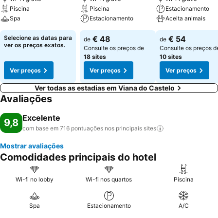
Piscina
Piscina
Estacionamento
Spa
Estacionamento
Aceita animais
Selecione as datas para
€ 48
€ 54
de
de
ver os preços exatos.
Consulte os preços de
Consulte os preços d
18 sites
10 sites
Ver preços
Ver preços
Ver preços
Ver todas as estadias em Viana do Castelo
Avaliações
Excelente
9,8
com base em 716 pontuações nos principais
sites
Mostrar avaliações
Comodidades principais do hotel
Wi-fi no lobby
Wi-fi nos quartos
Piscina
Spa
Estacionamento
A/C