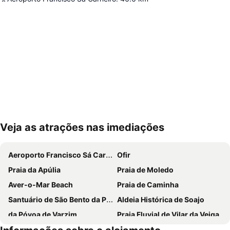
Veja as atrações nas imediações
Ampliar mapa
Aeroporto Francisco Sá Carneiro
Ofir
Praia da Apúlia
Praia de Moledo
Aver-o-Mar Beach
Praia de Caminha
Santuário de São Bento da Porta Aberta
Aldeia Histórica de Soajo
da Póvoa de Varzim
Praia Fluvial de Vilar da Veiga
Vila Praia de Âncora
Braga Parque