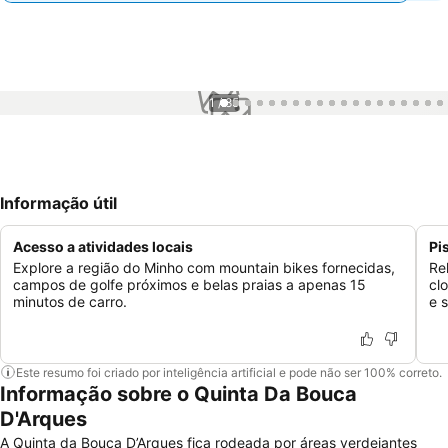
1 / 85
Informação útil
Acesso a atividades locais
Pi
Explore a região do Minho com mountain bikes fornecidas,
Re
campos de golfe próximos e belas praias a apenas 15
cl
minutos de carro.
e 
Este resumo foi criado por inteligência artificial e pode não ser 100% correto.
Informação sobre o Quinta Da Bouca
D'Arques
A Quinta da Bouça D’Arques fica rodeada por áreas verdejantes