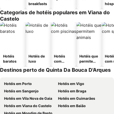
breakfasts
hósp
Categorias de hotéis populares em Viana do
Castelo
Hotéis
Hotéis de
Hotéis
Hotéis que
Hoté
baratos
luxo
com
permitem
com 
piscinas
animais
Destinos perto de Quinta Da Bouca D'Arques
Hotéis em Porto
Hotéis em Vigo
Hotéis em Sangenjo
Hotéis em Braga
Hotéis em Vila Nova de Gaia
Hotéis em Guimarães
Hotéis em Viana do Castelo
Hotéis em Baião
Hotéis em Mondim de Basto