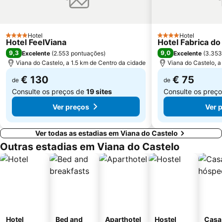
Apúlia Beach
Capela de Cima de Oliveira
Parque de Exposições de Braga
Fluvial de Adaúfe
Cego do Maio
Hotel
Estação de Caminhos de Ferro de Viana do Castelo
Hotel
4 Estrelas
4 Estrelas
Hotel FeelViana
Hotel Fabrica do
Barragem do Alto-Lindoso
Parque de Avioso- S. Pedro
9,3
9,0
Excelente
(
2.553 pontuações
)
Excelente
(
3.353
Viana do Castelo, a 1.5 km de Centro da cidade
Viana do Castelo, a
€ 130
€ 75
de
de
Consulte os preços de
19 sites
Consulte os preç
Ver preços
Ver 
Ver todas as estadias em Viana do Castelo
Outras estadias em Viana do Castelo
Hotel
Bed and
Aparthotel
Hostel
Casa