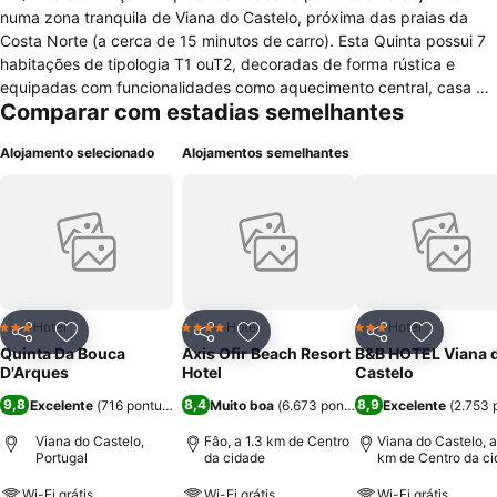
numa zona tranquila de Viana do Castelo, próxima das praias da
Costa Norte (a cerca de 15 minutos de carro). Esta Quinta possui 7
habitações de tipologia T1 ouT2, decoradas de forma rústica e
equipadas com funcionalidades como aquecimento central, casa de
Comparar com estadias semelhantes
banho com chuveiro/banheira e aquecedor de toalhas, sala de
estar, kitchenette equipada, televisão por satélite, leitor de Cd e
Alojamento selecionado
Alojamentos semelhantes
Dvd, acesso à internet wireless, varanda e zona exterior exclusiva
de cada apartamento. No exterior do hotel o hóspede pode relaxar
na piscina, caminhar pelo bosque, andar de bicicleta, entreter os
seus filhos na casinha de madeira e usufruir de serviço de
massagens. Esta é uma quinta com um ambiente propício a umas
férias de descontracção ou de divertimento e lazer.
Hotel
Hotel
Hotel
3 Estrelas
4 Estrelas
3 Estrelas
Partilhar
Adicionar aos favoritos
Partilhar
Adicionar aos favoritos
Partilhar
Adicionar
Quinta Da Bouca
Axis Ofir Beach Resort
B&B HOTEL Viana 
D'Arques
Hotel
Castelo
9,8
8,4
8,9
Excelente
(
716 pontuações
)
Muito boa
(
6.673 pontuações
Excelente
)
(
2.753 
Viana do Castelo,
Fâo, a 1.3 km de Centro
Viana do Castelo, a
Portugal
da cidade
km de Centro da c
Wi-Fi grátis
Wi-Fi grátis
Wi-Fi grátis