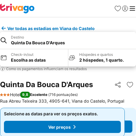
Favoritos
Iniciar
Me
Ver todas as estadias em Viana do Castelo
Destino
Quinta Da Bouca D'Arques
Check-in/out
Hóspedes e quartos
Escolha as datas
2 hóspedes, 1 quarto.
Como os pagamentos influenciam os resultados
Quinta Da Bouca D'Arques
Partilhar
Ad
Hotel
9,8
Excelente
(
716 pontuações
)
3 Estrelas
Rua Abreu Teixeira 333, 4905-641, Viana do Castelo, Portugal
Selecione as datas para ver os preços exatos.
Selecione as datas para ver os preços exatos.
Ver preços
Ver preços