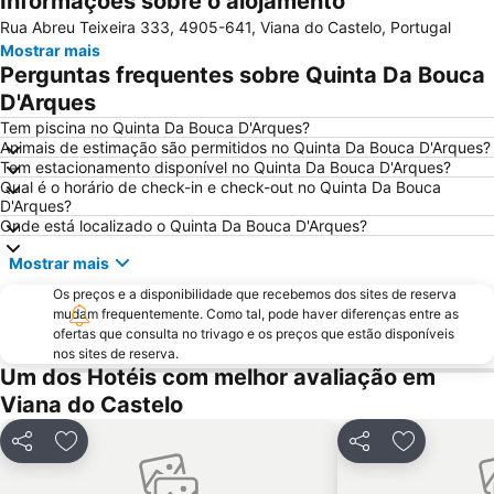
Informações sobre o alojamento
Rua Abreu Teixeira 333, 4905-641, Viana do Castelo, Portugal
Estádio Municipal de Braga - Estádio AXA
Mindelo Beach
Mostrar mais
Bom Jesus do Monte
Caxinas Beach
Perguntas frequentes sobre Quinta Da Bouca
Cascata do Tahiti - Ermida
do Cabedelo
D'Arques
Praia Fluvial do Taboão
Termas Romanas do Alto da Cividade
Tem piscina no Quinta Da Bouca D'Arques?
Animais de estimação são permitidos no Quinta Da Bouca D'Arques?
Estação de Caminhos de Ferro de Braga
Praia de Esposende
Tem estacionamento disponível no Quinta Da Bouca D'Arques?
Qual é o horário de check-in e check-out no Quinta Da Bouca
Azurara Beach
Centro Histórico de Guimarães
D'Arques?
Estela Beach
Lago dos Cisnes
Onde está localizado o Quinta Da Bouca D'Arques?
DiverLanhoso
Praia de Vila do Conde
Mostrar mais
Da Amorosa
Praia da Foz do Minho
Os preços e a disponibilidade que recebemos dos sites de reserva
mudam frequentemente. Como tal, pode haver diferenças entre as
Angeiras Beach
Minho Center
ofertas que consulta no trivago e os preços que estão disponíveis
Azurara Parque Aventura
Igreja de Riba d'Ave
nos sites de reserva.
Um dos Hotéis com melhor avaliação em
de Castelo de Neiva
Praia Afife
Viana do Castelo
Casa de Camilo - Museu e Centro de Estudos
Vila Chã Beach
Elevador do Bom Jesus do Monte
Posto de Turismo de Valença do Minho
Partilhar
Adicionar aos favoritos
Partilhar
Adicionar 
Labruge Beach
Suave Mar Beach