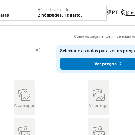
Hóspedes e quartos
PT · €
In
datas
2 hóspedes, 1 quarto.
Como os pagamentos influenciam os
Adicionar aos favoritos
Selecione as datas para ver os preço
Partilhar
Ver preços
A carregar
A carregar