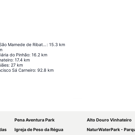
Pelourinho de São Mamede de Ribatua
:
15.3
km
m
iária do Pinhão
:
16.2
km
hateiro
:
17.4
km
siães
:
27
km
cisco Sá Carneiro
:
92.8
km
Ampliar mapa
Pena Aventura Park
Alto Douro Vinhateiro
das
Igreja de Peso da Régua
NaturWaterPark - Parque de Diversõ