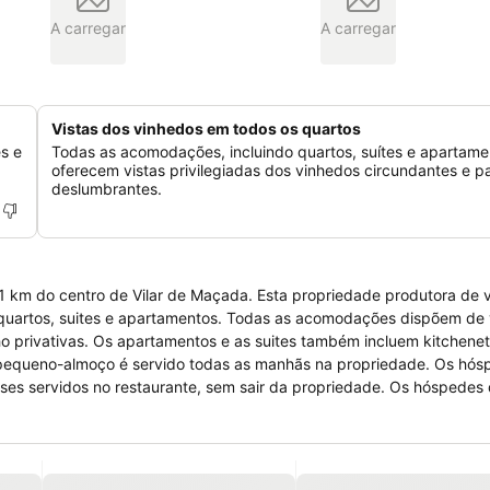
A carregar
A carregar
Vistas dos vinhedos em todos os quartos
s e
Todas as acomodações, incluindo quartos, suítes e apartame
oferecem vistas privilegiadas dos vinhedos circundantes e p
deslumbrantes.
 1 km do centro de Vilar de Maçada. Esta propriedade produtora de 
anho privativas. Os apartamentos e as suites também incluem kitchene
eses servidos no restaurante, sem sair da propriedade. Os hóspedes
feições nas kitchenettes totalmente equipadas. O restaurante mais
ispor um serviço de babysitting, mediante um custo adicional, nas
e bares populares. O centro do Porto localiza-se a 80