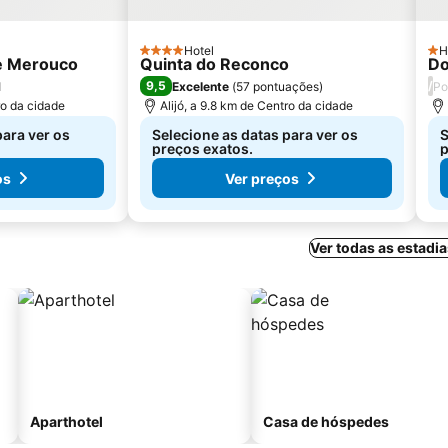
Hotel
H
4 Estrelas
1 E
e Merouco
Quinta do Reconco
Do
9,5
/
l
Excelente
(
57 pontuações
)
Po
ro da cidade
Alijó, a 9.8 km de Centro da cidade
para ver os
Selecione as datas para ver os
S
preços exatos.
p
os
Ver preços
Ver todas as estadia
Aparthotel
Casa de hóspedes