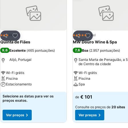
minutos de carro e possui vários bares, cafés, lojas e uma variedade
Vila Real encontra-se a 20 minutos de carro e beneficia de um animado centro de cidade 
está localizado a 80 minutos de carro da Quinta de Fiães. Um servi
adicional.
Adicionar aos favoritos
Adicionar aos favor
Hotel
Hotel
3 Estrelas
5 Estrelas
Partilhar
Partilhar
Quinta de Fiães
MW Douro Wine & Spa
9,6
7,6
Excelente
(
465 pontuações
)
Boa
(
2.957 pontuações
)
Alijó, Portugal
Santa Marta de Penaguião, a 
de Centro da cidade
Wi-Fi grátis
Wi-Fi grátis
Piscina
Piscina
Estacionamento
Spa
Ver preços
Ver preços
Selecione as datas para ver os
€ 101
de
preços exatos.
Consulte os preços de
20 sites
Ver preços
Ver preços