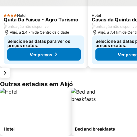
Hotel
Hotel
4 Estrelas
Quita Da Faisca - Agro Turismo
Casas da Quinta d
/
/
Pontuação não disponível
Pontuação não disponíve
Alijó, a 2.4 km de Centro da cidade
Alijó, a 7.4 km de Cent
Selecione as datas para ver os
Selecione as datas 
preços exatos.
preços exatos.
Ver preços
Ver preç
Outras estadias em Alijó
Hotel
Bed and breakfasts