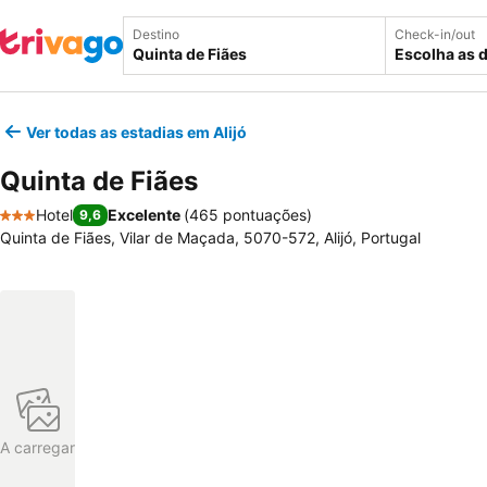
Destino
Check-in/out
Escolha as 
Ver todas as estadias em Alijó
Quinta de Fiães
Hotel
Excelente
(
465 pontuações
)
9,6
3 Estrelas
Quinta de Fiães, Vilar de Maçada, 5070-572, Alijó, Portugal
A carregar