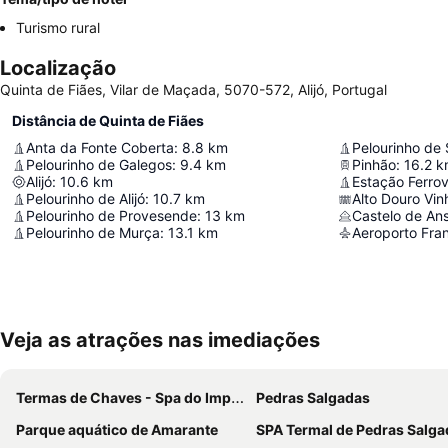
Turismo rural
Localização
Quinta de Fiães, Vilar de Maçada, 5070-572, Alijó, Portugal
Distância de Quinta de Fiães
Anta da Fonte Coberta
:
8.8
km
Pelourinho de Galegos
:
9.4
km
Pinhão
:
16.2
k
Alijó
:
10.6
km
Estação Ferrov
Pelourinho de Alijó
:
10.7
km
Alto Douro Vin
Pelourinho de Provesende
:
13
km
Castelo de An
Pelourinho de Murça
:
13.1
km
Aeroporto Fran
Veja as atrações nas imediações
Termas de Chaves - Spa do Imperador
Pedras Salgadas
Parque aquático de Amarante
SPA Termal de Pedras Salga