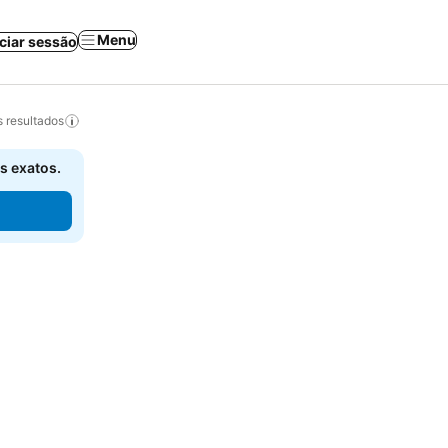
Menu
iciar sessão
 resultados
s exatos.