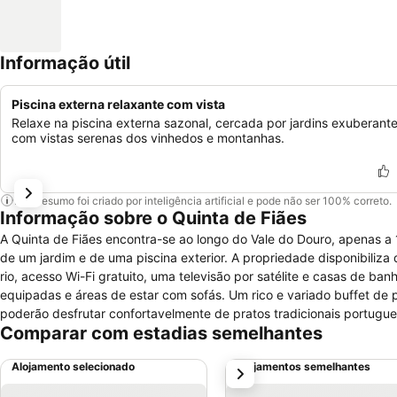
Informação útil
Piscina externa relaxante com vista
Relaxe na piscina externa sazonal, cercada por jardins exuberante
com vistas serenas dos vinhedos e montanhas.
Este resumo foi criado por inteligência artificial e pode não ser 100% correto.
Informação sobre o Quinta de Fiães
A Quinta de Fiães encontra-se ao longo do Vale do Douro, apenas a
de um jardim e de uma piscina exterior. A propriedade disponibiliza quartos, suites e apartamentos. Todas as acomodações dispõem de vista para o
rio, acesso Wi-Fi gratuito, uma televisão por satélite e casas de b
equipadas e áreas de estar com sofás. Um rico e variado buffet de pequeno-almoço é servido todas as manhãs na propriedade. Os hóspedes
poderão desfrutar confortavelmente de pratos tradicionais portugu
Comparar com estadias semelhantes
apartamentos e das suites também poderão optar por preparar as re
situa-se a 50 metros da propriedade. A Quinta de Fiães dedica-se à produção de vinho branco, bem como de outros vinhos do Douro e a recepção
Alojamento selecionado
Alojamentos semelhantes
próximo
poderá organizar excursões às vinhas. Os hóspedes também têm ao d
proximidades poderão visitar centros comerciais, lojas duty-free, bem como restaurantes 