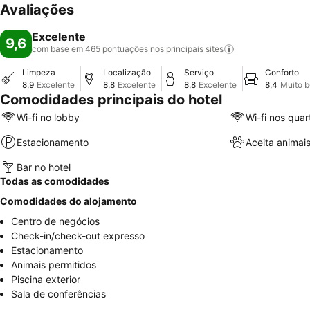
Avaliações
Excelente
9,6
com base em 465 pontuações nos principais
sites
Limpeza
Localização
Serviço
Conforto
8,9
Excelente
8,8
Excelente
8,8
Excelente
8,4
Muito 
Comodidades principais do hotel
Wi-fi no lobby
Wi-fi nos quar
Estacionamento
Aceita animai
Bar no hotel
Todas as comodidades
Comodidades do alojamento
Centro de negócios
Check-in/check-out expresso
Estacionamento
Animais permitidos
Piscina exterior
Sala de conferências