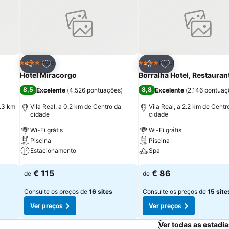
 de locais de interesse nacionais, como a Torre dos Clérigos e a Pont
com bares, lojas e cafés. O Aeroporto Internacional do Porto
ço de transporte de/para o aeroporto encontra-se disponível, median
itos
Adicionar aos favoritos
Adicionar aos fav
Hotel
Hotel
4 Estrelas
4 Estrelas
Partilhar
Partilhar
Hotel Miracorgo
Borralha Hotel, Restauran
8,5
8,8
Excelente
(
4.526 pontuações
)
Excelente
(
2.146 pontuaç
5.3 km
Vila Real, a 0.2 km de Centro da
Vila Real, a 2.2 km de Centr
cidade
cidade
Wi-Fi grátis
Wi-Fi grátis
Piscina
Piscina
Estacionamento
Spa
Ver preços
Ver preços
€ 115
€ 86
de
de
Consulte os preços de
16 sites
Consulte os preços de
15 site
Ver preços
Ver preços
Ver todas as estadia