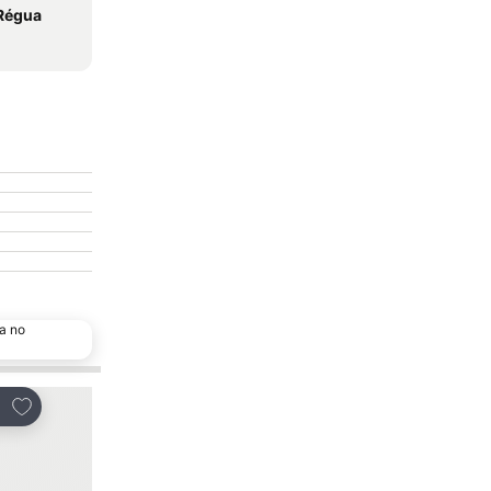
 Régua
a no
Escolha popular
Adicionar aos favoritos
Adicionar aos favor
tilhar
Partilhar