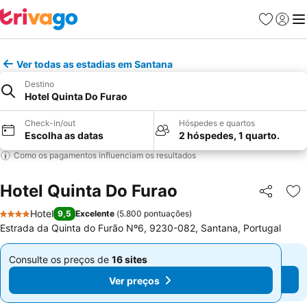
Favoritos
Iniciar
Me
Ver todas as estadias em Santana
Destino
Hotel Quinta Do Furao
Check-in/out
Hóspedes e quartos
Escolha as datas
2 hóspedes, 1 quarto.
Como os pagamentos influenciam os resultados
Hotel Quinta Do Furao
Partilhar
Ad
Hotel
9,5
Excelente
(
5.800 pontuações
)
4 Estrelas
Estrada da Quinta do Furão Nº6, 9230-082, Santana, Portugal
Consulte os preços de
16 sites
Consulte os preços de
16 sites
De
De
Ver preços
Ver preços
€ 135
€ 135