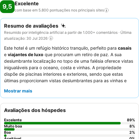
Excelente
9,5
com base em 5.800 pontuações nos principais
sites
Resumo de avaliações
Resumido por inteligência artificial a partir de 1.000+ comentários · Última
atualização: 30 Jul 2026
Este hotel é um refúgio histórico tranquilo, perfeito para
casais
e
viajantes de luxo
que procuram um retiro de paz. A sua
deslumbrante localização no topo de uma falésia oferece vistas
inigualáveis para o oceano, costa e vinhas. A propriedade
dispõe de piscinas interiores e exteriores, sendo que estas
últimas proporcionam vistas deslumbrantes para as vinhas e
para o oceano. Os hóspedes elogiam consistentemente o
Mostrar mais
serviço excecional
e o pequeno-almoço variado e completo,
que inclui opções de buffet e à la carte. Para uma experiência
verdadeiramente serena, considere pedir um quarto virado para
Avaliações dos hóspedes
o jardim.
Excelente
89
%
Muito boa
8
%
Boa
2
%
Aceitável
0
%