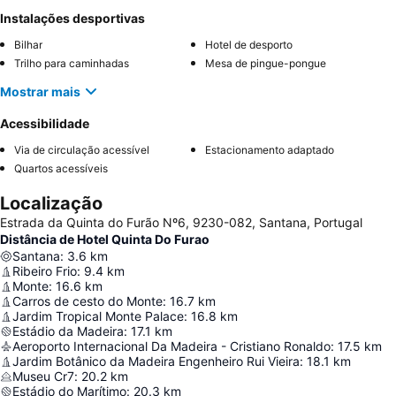
Instalações desportivas
Bilhar
Hotel de desporto
Trilho para caminhadas
Mesa de pingue-pongue
Mostrar mais
Acessibilidade
Via de circulação acessível
Estacionamento adaptado
Quartos acessíveis
Localização
Estrada da Quinta do Furão Nº6, 9230-082, Santana, Portugal
Distância de Hotel Quinta Do Furao
Santana
:
3.6
km
Ribeiro Frio
:
9.4
km
Monte
:
16.6
km
Carros de cesto do Monte
:
16.7
km
Jardim Tropical Monte Palace
:
16.8
km
Estádio da Madeira
:
17.1
km
Aeroporto Internacional Da Madeira - Cristiano Ronaldo
:
17.5
km
Jardim Botânico da Madeira Engenheiro Rui Vieira
:
18.1
km
Museu Cr7
:
20.2
km
Estádio do Marítimo
:
20.3
km