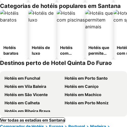
Categorias de hotéis populares em Santana
Hotéis
Hotéis de
Hotéis
Hotéis que
Hoté
baratos
luxo
com
permitem
com 
piscinas
animais
Destinos perto de Hotel Quinta Do Furao
Hotéis em Funchal
Hotéis em Porto Santo
Hotéis em Vila Baleira
Hotéis em Caniço
Hotéis em São Vicente
Hotéis em Machico
Hotéis em Calheta
Hotéis em Porto Moniz
Hotéis em Ribeira Brava
Ver todas as estadias em Santana
Comparador de Hotéis
Europa
Portugal
Madeira