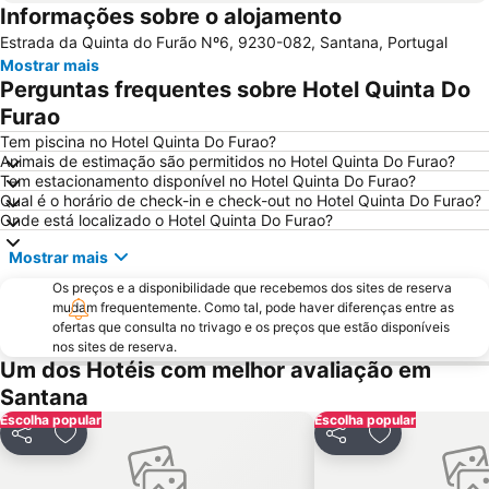
Informações sobre o alojamento
Sé Catedral do Funchal
Praia Machico
Estrada da Quinta do Furão Nº6, 9230-082, Santana, Portugal
Parque temático da Madeira
Praia do Sol
Mostrar mais
Casas Típicas de Santana
Dos Reis Magos
Perguntas frequentes sobre Hotel Quinta Do
Avenida Arriaga
Igreja de São Martinho
Furao
Monte Palace Tropical Garden
Santa Catarina
Tem piscina no Hotel Quinta Do Furao?
Animais de estimação são permitidos no Hotel Quinta Do Furao?
Santa Maria
Miradouro Ponta do Sol
Tem estacionamento disponível no Hotel Quinta Do Furao?
Qual é o horário de check-in e check-out no Hotel Quinta Do Furao?
Clube de Golfe Santo da Serra
Complexo Balnear de Ponta Delgada
Onde está localizado o Hotel Quinta Do Furao?
Parque Madeira Magic - Cidade das Crianças
Reid’s Palace Classic Auto Show
Mostrar mais
Porto de Ribeira Brava-Madeira
Roseiral da Quinta do Arco
Os preços e a disponibilidade que recebemos dos sites de reserva
Jardim de São Martinho
Largo do Curral das Freiras
mudam frequentemente. Como tal, pode haver diferenças entre as
ofertas que consulta no trivago e os preços que estão disponíveis
São Lourenço
Miradouro do Cabo Girão
nos sites de reserva.
Madalena do Mar
Madeira Story Centre
Um dos Hotéis com melhor avaliação em
Santana
Igreja de Nossa Senhora da Luz
Jardim Publico da Ajuda
Escolha popular
Escolha popular
Jardim Botânico da Madeira
Vila Beach
Partilhar
Adicionar aos favoritos
Partilhar
Adicionar aos
Sociedade Turística Palheiro Golfe
Prainha