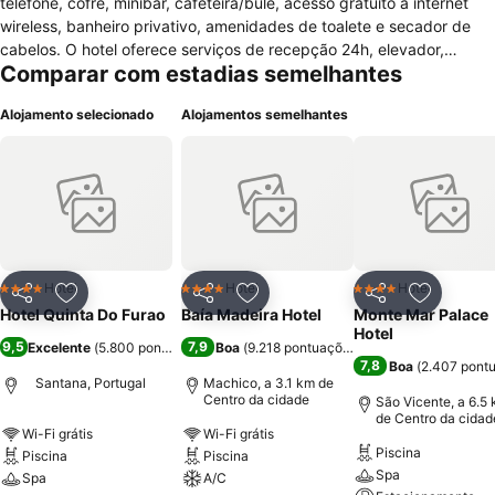
telefone, cofre, minibar, cafeteira/bule, acesso gratuito à internet
wireless, banheiro privativo, amenidades de toalete e secador de
cabelos. O hotel oferece serviços de recepção 24h, elevador,
Comparar com estadias semelhantes
quartos adaptados para pessoas com necessidades especiais,
quartos para não fumantes, serviço de quartos, café da manhã no
Alojamento selecionado
Alojamentos semelhantes
quarto, serviço de despertar, cofre para guarda de bens,
bar/adega, sala de leitura, jardim, aquecimento/ar condicionado,
hotel para não fumantes, lavanderia, câmbio, informações turísticas,
acesso gratuito à internet wireless disponível por todo o hotel e
estacionamento privativo e gratuito. Possui instalações para
reuniões, eventos e conferências. Na área de lazer estão à
disposição do hóspede sala de jogos, mesa de bilhar, academia,
massagem, sauna e piscina. O restaurante do Hotel Quinta do Furão
Hotel
Hotel
Hotel
4 Estrelas
4 Estrelas
4 Estrelas
Partilhar
Adicionar aos favoritos
Partilhar
Adicionar aos favoritos
Partilhar
Adicionar
serve um buffet de café da manhã (pequeno almoço) diariamente e
Hotel Quinta Do Furao
Baía Madeira Hotel
Monte Mar Palace
pratos da culinária típica da Madeira e internacional.
Hotel
9,5
7,9
Excelente
(
5.800 pontuações
)
Boa
(
9.218 pontuações
)
7,8
Boa
(
2.407 pont
Santana, Portugal
Machico, a 3.1 km de
Centro da cidade
São Vicente, a 6.5
de Centro da cidad
Wi-Fi grátis
Wi-Fi grátis
Piscina
Piscina
Piscina
Spa
Spa
A/C