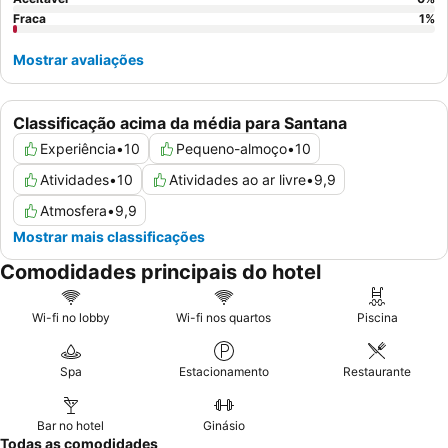
Fraca
1
%
Mostrar avaliações
Classificação acima da média para Santana
Experiência
•
10
Pequeno-almoço
•
10
Atividades
•
10
Atividades ao ar livre
•
9,9
Atmosfera
•
9,9
Mostrar mais classificações
Comodidades principais do hotel
Wi-fi no lobby
Wi-fi nos quartos
Piscina
Spa
Estacionamento
Restaurante
Bar no hotel
Ginásio
Todas as comodidades