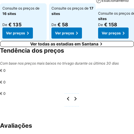
Estacionamento
Ver preços
Ver preços
Consulte os preços de
Consulte os preços de
17
Ver preços
Consulte os preços 
16 sites
sites
sites
€ 135
€ 58
€ 158
De
De
De
Ver preços
Ver preços
Ver preços
Ver todas as estadias em Santana
Tendência dos preços
Com base nos preços mais baixos no trivago durante os últimos 30 dias
€ 0
€ 0
€ 0
Avaliações