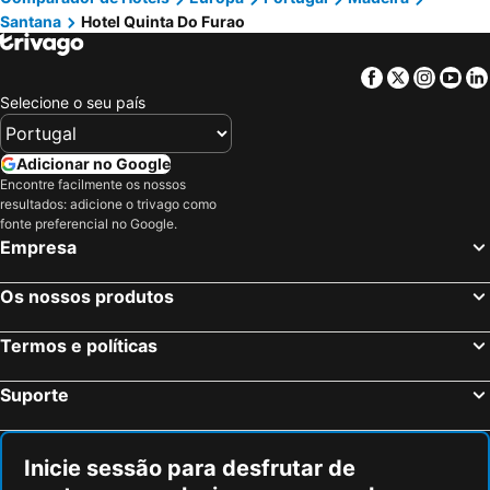
Santana
Hotel Quinta Do Furao
Facebook
Twitter
Insta
Yo
Selecione o seu país
Adicionar no Google
Encontre facilmente os nossos
resultados: adicione o trivago como
fonte preferencial no Google.
Empresa
Os nossos produtos
Termos e políticas
Suporte
Inicie sessão para desfrutar de