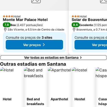
Hotel
Hotel
4 Estrelas
3 Estrelas
Monte Mar Palace Hotel
Solar de Boaventu
7,8
8,6
Boa
(
2.407 pontuações
)
Excelente
(
1.125 po
São Vicente, a 6.5 km de Centro da cidade
Boaventura, a 0.7 km 
Consulte os preços de
3 sites
Consulte os preços 
De
De
Ver preços
Ver preç
€ 158
€ 112
Ver todas as estadias em Santana
Outras estadias em Santana
Hotel
Bed and
Aparthotel
Hostel
Casa
breakfasts
hósp