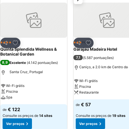
Adicionar aos favoritos
Adicionar aos favor
Hotel
Hotel
4 Estrelas
3 Estrelas
Partilhar
Partilhar
Quinta Splendida Wellness &
Garajau Madeira Hotel
Botanical Garden
7,1
(
5.587 pontuações
)
8,9
Excelente
(
4.142 pontuações
)
Caniço, a 2.0 km de Centro da
Santa Cruz, Portugal
Wi-Fi grátis
Wi-Fi grátis
Piscina
Piscina
Restaurante
Spa
€ 57
de
€ 122
de
Consulte os preços de
14 sites
Consulte os preços de
19 sites
Ver preços
Ver preços