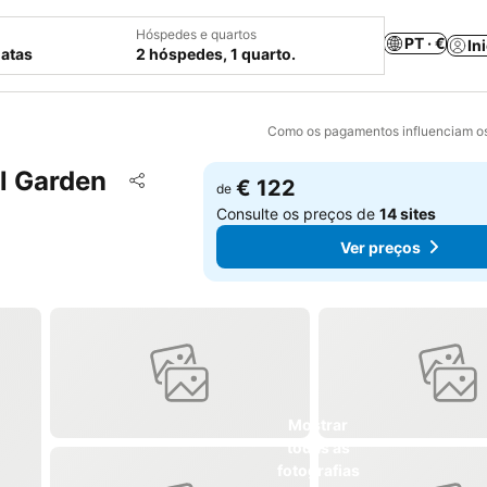
Hóspedes e quartos
PT · €
In
datas
2 hóspedes, 1 quarto.
Como os pagamentos influenciam os
l Garden
Adicionar aos favoritos
€ 122
de
Partilhar
Consulte os preços de
14 sites
Ver preços