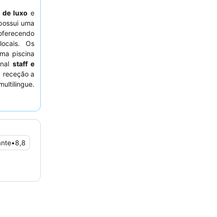
s de luxo
e
possui uma
oferecendo
ocais. Os
uma piscina
onal
staff e
 receção a
ltilingue.
nsidere um
ante
•
8,8