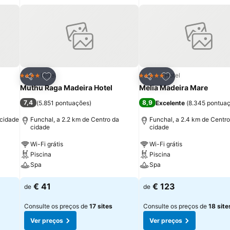
itos
Adicionar aos favoritos
Adicionar aos fav
Hotel
Hotel
4 Estrelas
5 Estrelas
Partilhar
Partilhar
Muthu Raga Madeira Hotel
Melia Madeira Mare
7,4
8,9
(
5.851 pontuações
)
Excelente
(
8.345 pontua
 cidade
Funchal, a 2.2 km de Centro da
Funchal, a 2.4 km de Centro
cidade
cidade
Wi-Fi grátis
Wi-Fi grátis
Piscina
Piscina
Spa
Spa
€ 41
€ 123
de
de
Consulte os preços de
17 sites
Consulte os preços de
18 site
Ver preços
Ver preços