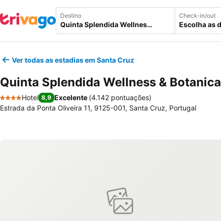
Destino
Check-in/out
Escolha as 
Ver todas as estadias em Santa Cruz
Quinta Splendida Wellness & Botanica
Hotel
Excelente
(
4.142 pontuações
)
8,9
4 Estrelas
Estrada da Ponta Oliveira 11, 9125-001, Santa Cruz, Portugal