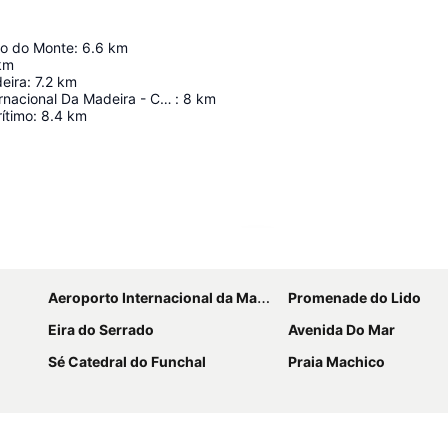
to do Monte
:
6.6
km
km
eira
:
7.2
km
Aeroporto Internacional Da Madeira - Cristiano Ronaldo
:
8
km
ítimo
:
8.4
km
Ampliar mapa
Aeroporto Internacional da Madeira Cristiano Ronaldo
Promenade do Lido
Eira do Serrado
Avenida Do Mar
Sé Catedral do Funchal
Praia Machico