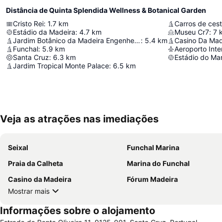
Distância de Quinta Splendida Wellness & Botanical Garden
Cristo Rei
:
1.7
km
Carros de ces
Estádio da Madeira
:
4.7
km
Museu Cr7
:
7
Jardim Botânico da Madeira Engenheiro Rui Vieira
:
5.4
km
Casino Da Mad
Funchal
:
5.9
km
Santa Cruz
:
6.3
km
Estádio do Mar
Jardim Tropical Monte Palace
:
6.5
km
Veja as atrações nas imediações
Seixal
Funchal Marina
Praia da Calheta
Marina do Funchal
Casino da Madeira
Fórum Madeira
Mostrar mais
Informações sobre o alojamento