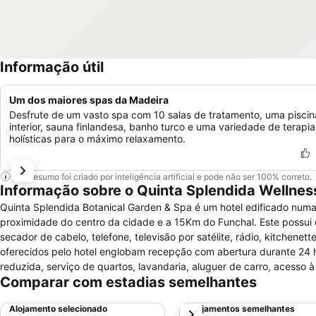
Informação útil
Um dos maiores spas da Madeira
Desfrute de um vasto spa com 10 salas de tratamento, uma piscin
interior, sauna finlandesa, banho turco e uma variedade de terapia
holísticas para o máximo relaxamento.
Este resumo foi criado por inteligência artificial e pode não ser 100% correto.
Informação sobre o Quinta Splendida Wellnes
Quinta Splendida Botanical Garden & Spa é um hotel edificado numa
proximidade do centro da cidade e a 15Km do Funchal. Este possui 
secador de cabelo, telefone, televisão por satélite, rádio, kitchenet
oferecidos pelo hotel englobam recepção com abertura durante 24 
reduzida, serviço de quartos, lavandaria, aluguer de carro, acesso 
Comparar com estadias semelhantes
lazer, o hotel oferece restaurante, bar, sauna, sala de ginástica, sa
negócios possui serviço de câmbio, sala de conferências e serviço d
Alojamento selecionado
Alojamentos semelhantes
próximo