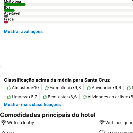
Muito boa
Boa
Aceitável
Fraca
Mostrar avaliações
Classificação acima da média para Santa Cruz
Atmosfera
•
10
Experiência
•
9,8
Atividades
•
9,6
Limpeza
•
8,7
Bem-estar
•
8,6
Atividades ao ar livre
•
8
Mostrar mais classificações
Comodidades principais do hotel
Wi-fi no lobby
Wi-fi nos quar