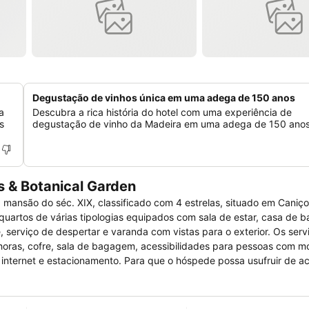
Degustação de vinhos única em uma adega de 150 anos
a
Descubra a rica história do hotel com uma experiência de
s
degustação de vinho da Madeira em uma adega de 150 anos
s & Botanical Garden
 mansão do séc. XIX, classificado com 4 estrelas, situado em Caniç
quartos de várias tipologias equipados com sala de estar, casa de 
te, serviço de despertar e varanda com vistas para o exterior. Os serv
horas, cofre, sala de bagagem, acessibilidades para pessoas com m
à internet e estacionamento. Para que o hóspede possa usufruir de a
la de jogos, SPA, aluguer de bicicleta e piscina. Em termos de amenid
e impressão e fax.