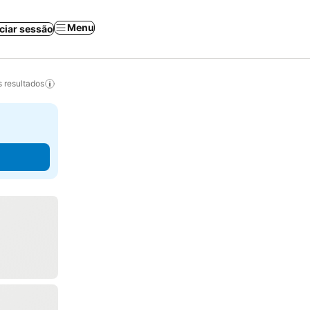
Menu
iciar sessão
 resultados