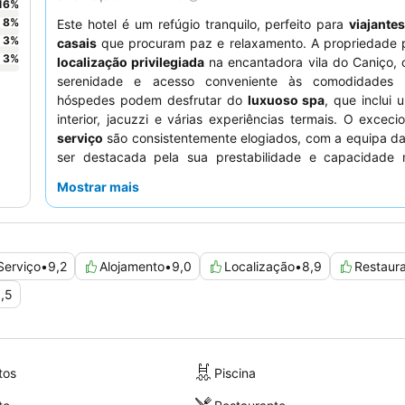
16
%
8
%
Este hotel é um refúgio tranquilo, perfeito para
viajante
3
%
casais
que procuram paz e relaxamento. A propriedade 
3
%
localização privilegiada
na encantadora vila do Caniço, 
serenidade e acesso conveniente às comodidades l
hóspedes podem desfrutar do
luxuoso spa
, que inclui 
interior, jacuzzi e várias experiências termais. O exceci
serviço
são consistentemente elogiados, com a equipa da
ser destacada pela sua prestabilidade e capacidade mu
Para uma experiência verdadeiramente imersiva, co
Mostrar mais
quarto com
vista da varanda
para os jardins botânicos.
Serviço
•
9,2
Alojamento
•
9,0
Localização
•
8,9
Restaur
,5
tos
Piscina