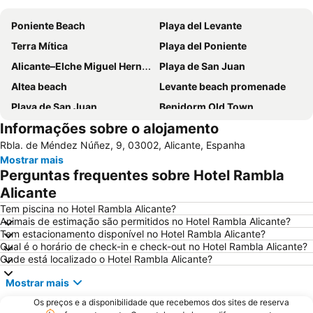
Poniente Beach
Playa del Levante
Terra Mítica
Playa del Poniente
Alicante–Elche Miguel Hernández Airport
Playa de San Juan
Altea beach
Levante beach promenade
Playa de San Juan
Benidorm Old Town
Informações sobre o alojamento
Benidorm Palace
El Postiguet
Rbla. de Méndez Núñez, 9, 03002, Alicante, Espanha
Estación de autobuses
Centro
Mostrar mais
Isla de Benidorm
Marina de Alicante
Perguntas frequentes sobre Hotel Rambla
Festilandia
Aqualandia
Alicante
Platja de La Cala de Finestrat
Playa de la Ermita
Tem piscina no Hotel Rambla Alicante?
Animais de estimação são permitidos no Hotel Rambla Alicante?
Avenida Jaime I
Centro
Tem estacionamento disponível no Hotel Rambla Alicante?
Qual é o horário de check-in e check-out no Hotel Rambla Alicante?
Aqua Natura
Comunidad Valenciana day
Onde está localizado o Hotel Rambla Alicante?
Gran Playa
Varadero
Mostrar mais
Isla de Tabarca
Estación de Autobuses de Alicante
Os preços e a disponibilidade que recebemos dos sites de reserva
Raco de Loix
Torrellano