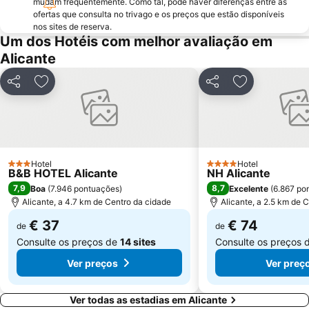
mudam frequentemente. Como tal, pode haver diferenças entre as
ofertas que consulta no trivago e os preços que estão disponíveis
Ermita de Sanz
Casino Mediterráneo
nos sites de reserva.
Campoamor
Parc d'Elx
Um dos Hotéis com melhor avaliação em
Alicante
Mercado
Plaza de Toros de Alicante
Cala Mal Pas
Albufereta
Partilhar
Adicionar aos favoritos
Partilhar
Adicionar aos
Arenals del Sol
El Cisne
Foietes
de l'Albir
El Carabassi
Estación de tren FGV
de La Mata
Terra Natura
Hotel
Hotel
3 Estrelas
4 Estrelas
B&B HOTEL Alicante
NH Alicante
Calas Santa Pola del Este
Levante
7,9
8,7
Boa
(
7.946 pontuações
)
Excelente
(
6.867 po
Balcony of the Mediterranean
Punta Prima
Alicante, a 4.7 km de Centro da cidade
Alicante, a 2.5 km de 
€ 37
€ 74
de
de
Consulte os preços de
14 sites
Consulte os preços 
Ver preços
Ver preç
Ver todas as estadias em Alicante