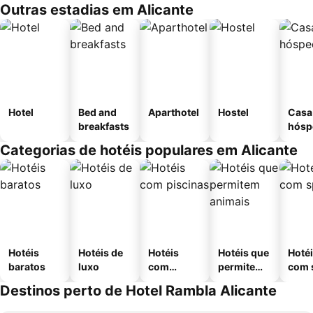
Outras estadias em Alicante
Hotel
Bed and
Aparthotel
Hostel
Casa
breakfasts
hósp
Categorias de hotéis populares em Alicante
Hotéis
Hotéis de
Hotéis
Hotéis que
Hoté
baratos
luxo
com
permitem
com 
piscinas
animais
Destinos perto de Hotel Rambla Alicante