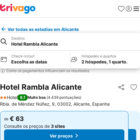
Favoritos
Iniciar
Me
Ver todas as estadias em Alicante
Destino
Hotel Rambla Alicante
Check-in/out
Hóspedes e quartos
Escolha as datas
2 hóspedes, 1 quarto.
Como os pagamentos influenciam os resultados
Hotel Rambla Alicante
Partilhar
Ad
Hotel
8,1
Muito boa
(
4.439 pontuações
)
2 Estrelas
Rbla. de Méndez Núñez, 9, 03002, Alicante, Espanha
€ 63
€ 63
de
de
Consulte os preços de
3 sites
Consulte os preços de
3 sites
Ver preços
Ver preços