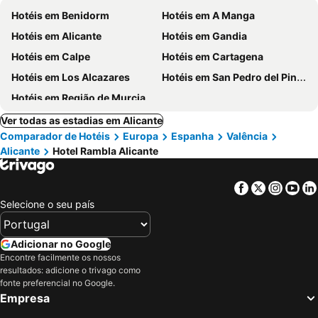
Hotéis em Benidorm
Hotéis em A Manga
Hotéis em Alicante
Hotéis em Gandia
Hotéis em Calpe
Hotéis em Cartagena
Hotéis em Los Alcazares
Hotéis em San Pedro del Pinatar
Hotéis em Região de Murcia
Ver todas as estadias em Alicante
Comparador de Hotéis
Europa
Espanha
Valência
Alicante
Hotel Rambla Alicante
Facebook
Twitter
Insta
Yo
Selecione o seu país
Adicionar no Google
Encontre facilmente os nossos
resultados: adicione o trivago como
fonte preferencial no Google.
Empresa