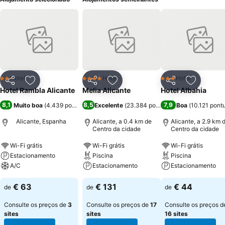
Hotel
Hotel
Hotel
2 Estrelas
4 Estrelas
3 Estrelas
Partilhar
Adicionar aos favoritos
Partilhar
Adicionar aos favoritos
Partilhar
Adicionar
Hotel Rambla Alicante
Melia Alicante
Hotel Albahia
8,1
8,5
7,9
Muito boa
(
4.439 pontuações
Excelente
)
(
23.384 pontuações
Boa
)
(
10.121 pont
Alicante, Espanha
Alicante, a 0.4 km de
Alicante, a 2.9 km 
Centro da cidade
Centro da cidade
Wi-Fi grátis
Wi-Fi grátis
Wi-Fi grátis
Estacionamento
Piscina
Piscina
A/C
Estacionamento
Estacionamento
€ 63
€ 131
€ 44
de
de
de
Consulte os preços de
3
Consulte os preços de
17
Consulte os preços d
sites
sites
16 sites