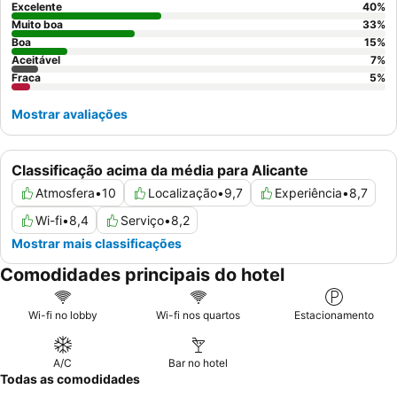
Excelente
40
%
Muito boa
33
%
Boa
15
%
Aceitável
7
%
Fraca
5
%
Mostrar avaliações
Classificação acima da média para Alicante
Atmosfera
•
10
Localização
•
9,7
Experiência
•
8,7
Wi-fi
•
8,4
Serviço
•
8,2
Mostrar mais classificações
Comodidades principais do hotel
Wi-fi no lobby
Wi-fi nos quartos
Estacionamento
A/C
Bar no hotel
Todas as comodidades