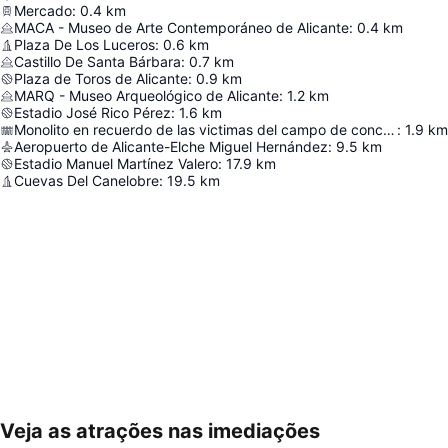
Mercado
:
0.4
km
MACA - Museo de Arte Contemporáneo de Alicante
:
0.4
km
Plaza De Los Luceros
:
0.6
km
Castillo De Santa Bárbara
:
0.7
km
Plaza de Toros de Alicante
:
0.9
km
MARQ - Museo Arqueológico de Alicante
:
1.2
km
Estadio José Rico Pérez
:
1.6
km
Monolito en recuerdo de las victimas del campo de concentración de Los Almendros
:
1.9
km
Aeropuerto de Alicante-Elche Miguel Hernández
:
9.5
km
Estadio Manuel Martínez Valero
:
17.9
km
Cuevas Del Canelobre
:
19.5
km
Veja as atrações nas imediações
Ampliar mapa