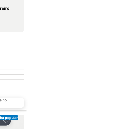
reiro
a no
ha popular
Adicionar aos favoritos
Adicionar aos favor
tilhar
Partilhar