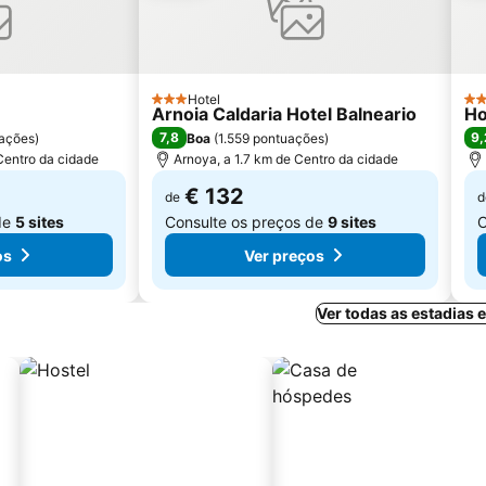
Hotel
3 Estrelas
3 E
Arnoia Caldaria Hotel Balneario
Ho
7,8
9,
ações
)
Boa
(
1.559 pontuações
)
Centro da cidade
Arnoya, a 1.7 km de Centro da cidade
€ 132
de
d
de
5 sites
Consulte os preços de
9 sites
C
os
Ver preços
Ver todas as estadias