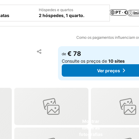
Hóspedes e quartos
PT · €
In
datas
2 hóspedes, 1 quarto.
Como os pagamentos influenciam os
Adicionar aos favoritos
€ 78
de
Partilhar
Consulte os preços de
10 sites
Ver preços