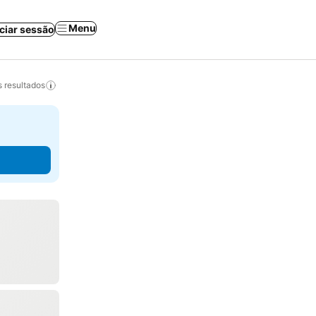
Menu
iciar sessão
 resultados