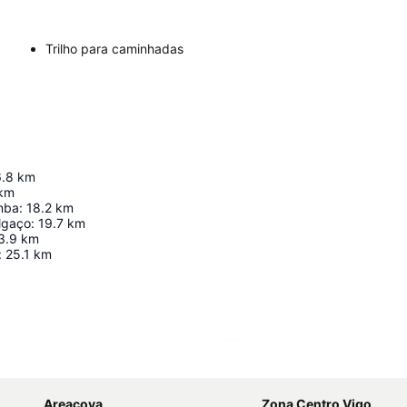
Trilho para caminhadas
6.8
km
km
mba
:
18.2
km
lgaço
:
19.7
km
3.9
km
:
25.1
km
Ampliar mapa
Areacova
Zona Centro Vigo