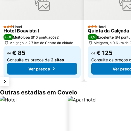
Hotel
Hotel
3 Estrelas
3 Estrelas
Hotel Boavista I
Quinta da Calçada
8,0
8,5
Muito boa
(
810 pontuações
)
Excelente
(
94 pontu
Melgaço, a 2.7 km de Centro da cidade
Melgaço, a 0.6 km de 
€ 85
€ 125
de
de
Consulte os preços de
2 sites
Consulte os preços 
Ver preços
Ver preç
Outras estadias em Covelo