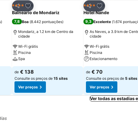
itos
Adicionar aos favoritos
Adicionar aos fav
Hotel
Hotel
4 Estrelas
4 Estrelas
Partilhar
Partilhar
Balneario de Mondariz
Hotel Nande
7,8
9,3
s
)
Boa
(
8.442 pontuações
)
Excelente
(
1.674 pontuaç
Mondariz, a 1.2 km de Centro da
As Neves, a 3.9 km de Cent
cidade
cidade
Wi-Fi grátis
Wi-Fi grátis
Piscina
Piscina
Spa
Estacionamento
€ 138
€ 70
de
de
Consulte os preços de
15 sites
Consulte os preços de
5 sites
Ver preços
Ver preços
Ver todas as estadias
dias