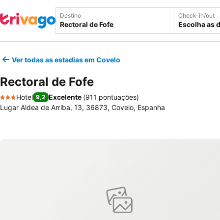
Destino
Check-in/out
Escolha as 
Ver todas as estadias em Covelo
Rectoral de Fofe
Hotel
Excelente
(
911 pontuações
)
9,2
3 Estrelas
Lugar Aldea de Arriba, 13, 36873, Covelo, Espanha