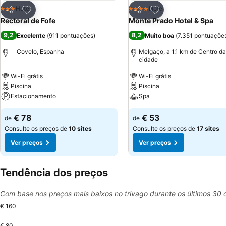
Adicionar aos favoritos
Adicionar aos favor
Hotel
Hotel
3 Estrelas
4 Estrelas
Partilhar
Partilhar
Rectoral de Fofe
Monte Prado Hotel & Spa
9,2
8,2
Excelente
(
911 pontuações
)
Muito boa
(
7.351 pontuaçõe
Covelo, Espanha
Melgaço, a 1.1 km de Centro da
cidade
Wi-Fi grátis
Wi-Fi grátis
Piscina
Piscina
Estacionamento
Spa
€ 78
€ 53
de
de
Consulte os preços de
10 sites
Consulte os preços de
17 sites
Ver preços
Ver preços
Tendência dos preços
Com base nos preços mais baixos no trivago durante os últimos 30 
€ 160
€ 80