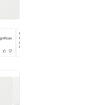
Quartos únicos com claraboias ou varandas
gníficas
Experimente quartos com design individual, alguns co
privadas ou charmosas claraboias sobre a cama, ofere
perspetivas únicas e luz natural.