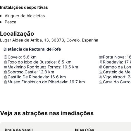
Instalações desportivas
Aluguer de bicicletas
Pesca
Localização
Lugar Aldea de Arriba, 13, 36873, Covelo, Espanha
Distância de Rectoral de Fofe
Covelo
:
5.6
km
Porta Nova
:
1
Foxo do lobo de Bustelos
:
6.5
km
Ribadavia
:
17
Maximino Rodríguez Fornos
:
10.5
km
Campo da Lo
Sobroso Castle
:
12.8
km
Castelo de Me
Castillo De Ribadavia
:
16.6
km
Vigo Airport
:
2
Museo Etnolóxico de Ribadavia
:
16.7
km
Casa do Curro
Veja as atrações nas imediações
Praia de Samil
Islas Cíes