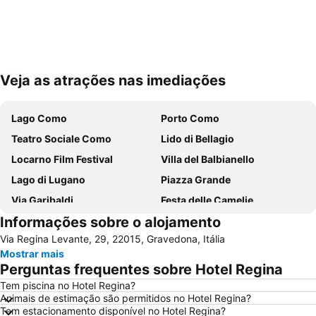
Veja as atrações nas imediações
Ampliar mapa
Lago Como
Porto Como
Teatro Sociale Como
Lido di Bellagio
Locarno Film Festival
Villa del Balbianello
Lago di Lugano
Piazza Grande
Via Garibaldi
Festa delle Camelie
Informações sobre o alojamento
Main station Lugano
Museo Vela
Via Regina Levante, 29, 22015, Gravedona, Itália
Molino Nuovo
Centro
Mostrar mais
Casinò di Campione
Station Locarno
Perguntas frequentes sobre Hotel Regina
Terme di San Pellegrino
Varenna-Esino-Perledo
Tem piscina no Hotel Regina?
Animais de estimação são permitidos no Hotel Regina?
Cadenabbia
Gandria
Tem estacionamento disponível no Hotel Regina?