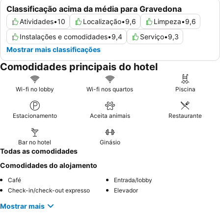
Classificação acima da média para Gravedona
Atividades
•
10
Localização
•
9,6
Limpeza
•
9,6
Instalações e comodidades
•
9,4
Serviço
•
9,3
Mostrar mais classificações
Comodidades principais do hotel
Wi-fi no lobby
Wi-fi nos quartos
Piscina
Estacionamento
Aceita animais
Restaurante
Bar no hotel
Ginásio
Todas as comodidades
Comodidades do alojamento
Café
Entrada/lobby
Check-in/check-out expresso
Elevador
Mostrar mais