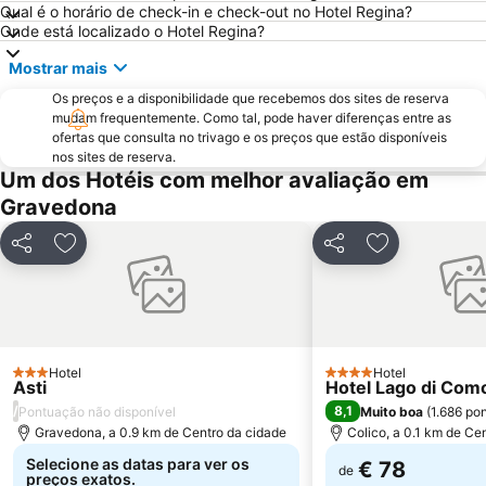
FoxTown Mendrisio
Duomo di Como
Qual é o horário de check-in e check-out no Hotel Regina?
Onde está localizado o Hotel Regina?
Como, city of toys
Aero Club Como
Mostrar mais
Os preços e a disponibilidade que recebemos dos sites de reserva
mudam frequentemente. Como tal, pode haver diferenças entre as
ofertas que consulta no trivago e os preços que estão disponíveis
nos sites de reserva.
Um dos Hotéis com melhor avaliação em
Gravedona
Partilhar
Adicionar aos favoritos
Partilhar
Adicionar aos
Hotel
Hotel
3 Estrelas
4 Estrelas
Asti
Hotel Lago di Com
/
8,1
Pontuação não disponível
Muito boa
(
1.686 po
Gravedona, a 0.9 km de Centro da cidade
Colico, a 0.1 km de Ce
Selecione as datas para ver os
€ 78
de
preços exatos.