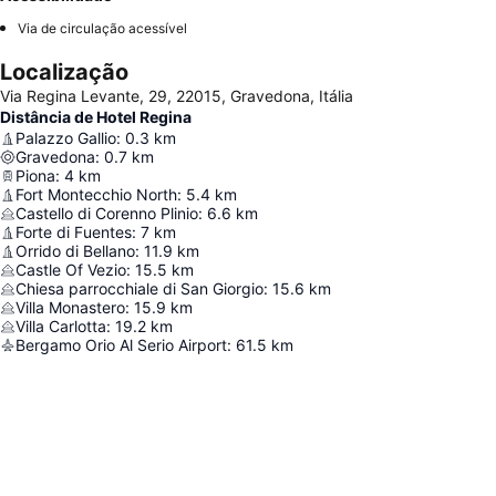
Via de circulação acessível
Localização
Via Regina Levante, 29, 22015, Gravedona, Itália
Distância de Hotel Regina
Palazzo Gallio
:
0.3
km
Gravedona
:
0.7
km
Piona
:
4
km
Fort Montecchio North
:
5.4
km
Castello di Corenno Plinio
:
6.6
km
Forte di Fuentes
:
7
km
Orrido di Bellano
:
11.9
km
Castle Of Vezio
:
15.5
km
Chiesa parrocchiale di San Giorgio
:
15.6
km
Villa Monastero
:
15.9
km
Villa Carlotta
:
19.2
km
Bergamo Orio Al Serio Airport
:
61.5
km