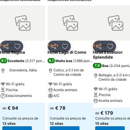
Hotel
Hotel
Hotel
3 Estrelas
4 Estrelas
3 Estrelas
Partilhar
Adicionar aos favoritos
Partilhar
Adicionar aos favoritos
Partilhar
Adicionar
Hotel Regina
Hotel Lago di Como
Hotel Excelsior
Splendide
9,1
8,1
Excelente
(
2.217 pontuações
)
Muito boa
(
1.686 pontuações
)
7,8
Boa
(
3.054 pont
Gravedona, Itália
Colico, a 0.1 km de
Centro da cidade
Bellagio, a 0.0 km 
Centro da cidade
Wi-Fi grátis
Wi-Fi grátis
Wi-Fi grátis
Piscina
Aceita animais
Piscina
Estacionamento
A/C
Aceita animais
€ 94
€ 78
de
de
€ 179
de
Consulte os preços de
Consulte os preços de
Consulte os preços d
13 sites
12 sites
15 sites