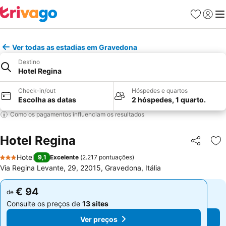
Favoritos
Iniciar
Me
Ver todas as estadias em Gravedona
Destino
Hotel Regina
Check-in/out
Hóspedes e quartos
Escolha as datas
2 hóspedes, 1 quarto.
Como os pagamentos influenciam os resultados
Hotel Regina
Partilhar
Ad
Hotel
9,1
Excelente
(
2.217 pontuações
)
3 Estrelas
Via Regina Levante, 29, 22015, Gravedona, Itália
€ 94
€ 94
de
de
Consulte os preços de
13 sites
Consulte os preços de
13 sites
Ver preços
Ver preços