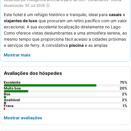
atualização: 30 Jul 2026
Este hotel é um refúgio histórico e tranquilo, ideal para
casais
e
viajantes de luxo
que procuram um retiro pacífico com um valor
excecional. A sua excelente localização diretamente no Lago
Como oferece vistas deslumbrantes e uma atmosfera serena, ao
mesmo tempo que proporciona fácil acesso a cidades próximas
e serviços de ferry. A convidativa
piscina
e as amplas
espreguiçadeiras, juntamente com uma praia privada, oferecem
Mostrar mais
oportunidades perfeitas para relaxar. Os hóspedes elogiam
consistentemente a simpatia excecional do
staff
e o
diversificado e fresco
buffet de pequeno-almoço
com
Avaliações dos hóspedes
produtos locais e Prosecco. Para uma experiência
verdadeiramente luxuosa, considere reservar um quarto
Excelente
75
%
renovado com comodidades como um duche a vapor ou
Muito boa
20
%
jacuzzi.
Boa
2
%
Aceitável
2
%
Fraca
1
%
Mostrar avaliações