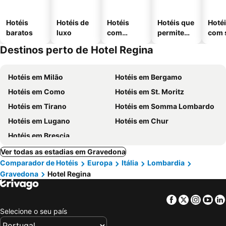
Hotéis
Hotéis de
Hotéis
Hotéis que
Hoté
baratos
luxo
com
permitem
com 
piscinas
animais
Destinos perto de Hotel Regina
Hotéis em Milão
Hotéis em Bergamo
Hotéis em Como
Hotéis em St. Moritz
Hotéis em Tirano
Hotéis em Somma Lombardo
Hotéis em Lugano
Hotéis em Chur
Hotéis em Brescia
Ver todas as estadias em Gravedona
Comparador de Hotéis
Europa
Itália
Lombardia
Gravedona
Hotel Regina
Facebook
Twitter
Insta
Yo
Selecione o seu país