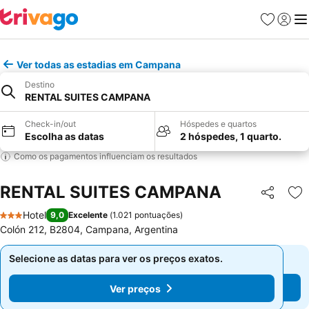
Favoritos
Iniciar
Me
Ver todas as estadias em Campana
Destino
RENTAL SUITES CAMPANA
Check-in/out
Hóspedes e quartos
Escolha as datas
2 hóspedes, 1 quarto.
Como os pagamentos influenciam os resultados
RENTAL SUITES CAMPANA
Partilhar
Ad
Hotel
9,0
Excelente
(
1.021 pontuações
)
3 Estrelas
Colón 212, B2804, Campana, Argentina
Selecione as datas para ver os preços exatos.
Selecione as datas para ver os preços exatos.
Ver preços
Ver preços