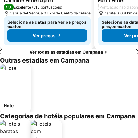
Carmine Hotel Apart
Form Hotel
9,1
/
Excelente
(
513 pontuações
)
Pontuação não dispon
Capilla del Señor, a 0.1 km de Centro da cidade
Zárate, a 0.8 km de
Selecione as datas para ver os preços
Selecione as data
exatos.
preços exatos.
Ver preços
Ver pr
Ver todas as estadias em Campana
Outras estadias em Campana
Hotel
Categorias de hotéis populares em Campana