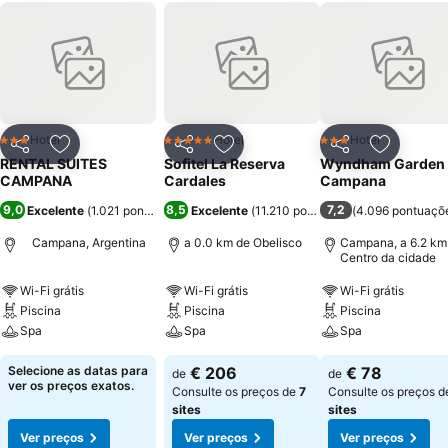
Hotel
Hotel
Hotel
3 Estrelas
5 Estrelas
3 Estrelas
Partilhar
Adicionar aos favoritos
Partilhar
Adicionar aos favoritos
Partilhar
Adicionar
RENTAL SUITES
Sofitel La Reserva
Wyndham Garden
CAMPANA
Cardales
Campana
9,0
8,5
7,2
Excelente
(
1.021 pontuações
)
Excelente
(
11.210 pontuações
(
4.096 pontuaçõ
)
Campana, Argentina
a 0.0 km de Obelisco
Campana, a 6.2 km
Centro da cidade
Wi-Fi grátis
Wi-Fi grátis
Wi-Fi grátis
Piscina
Piscina
Piscina
Spa
Spa
Spa
Selecione as datas para
€ 206
€ 78
de
de
ver os preços exatos.
Consulte os preços de
7
Consulte os preços 
sites
sites
Ver preços
Ver preços
Ver preços