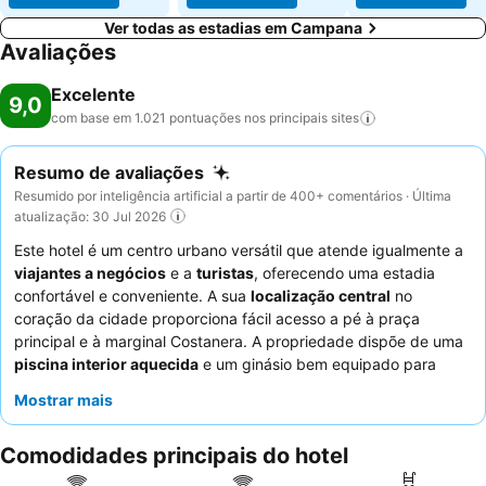
Ver todas as estadias em Campana
Avaliações
Excelente
9,0
com base em 1.021 pontuações nos principais
sites
Resumo de avaliações
Resumido por inteligência artificial a partir de 400+ comentários · Última
atualização: 30 Jul 2026
Este hotel é um centro urbano versátil que atende igualmente a
viajantes a negócios
e a
turistas
, oferecendo uma estadia
confortável e conveniente. A sua
localização central
no
coração da cidade proporciona fácil acesso a pé à praça
principal e à marginal Costanera. A propriedade dispõe de uma
piscina interior aquecida
e um ginásio bem equipado para
relaxamento e recreação. Os hóspedes elogiam
Mostrar mais
consistentemente o
staff atencioso e simpático
e o pequeno-
almoço completo e generoso, com ampla reposição e opções
Comodidades principais do hotel
sem glúten. Para uma experiência mais tranquila, os hóspedes
podem preferir quartos virados para o jardim.