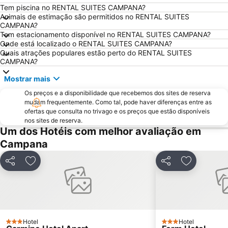
Tem piscina no RENTAL SUITES CAMPANA?
Animais de estimação são permitidos no RENTAL SUITES
CAMPANA?
Tem estacionamento disponível no RENTAL SUITES CAMPANA?
Onde está localizado o RENTAL SUITES CAMPANA?
Quais atrações populares estão perto do RENTAL SUITES
CAMPANA?
Mostrar mais
Os preços e a disponibilidade que recebemos dos sites de reserva
mudam frequentemente. Como tal, pode haver diferenças entre as
ofertas que consulta no trivago e os preços que estão disponíveis
nos sites de reserva.
Um dos Hotéis com melhor avaliação em
Campana
Partilhar
Adicionar aos favoritos
Partilhar
Adicionar 
Hotel
Hotel
3 Estrelas
3 Estrelas