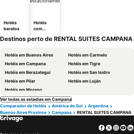
Hotéis
Hotéis
baratos
com
estaciona
Destinos perto de RENTAL SUITES CAMPANA
mento
Hotéis em Buenos Aires
Hotéis em Carmelo
Hotéis em Campana
Hotéis em Tigre
Hotéis em Berazategui
Hotéis em San Isidro
Hotéis em Pilar
Hotéis em Luján
Hotéis em Moreno
Ver todas as estadias em Campana
Comparador de Hotéis
América do Sul
Argentina
Buenos Aires Province
Campana
RENTAL SUITES CAMPANA
Facebook
Twitter
Insta
Yo