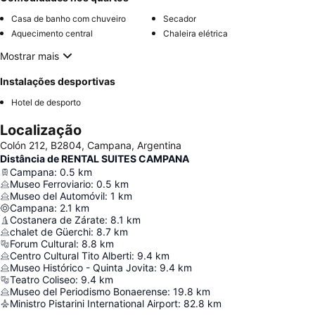
Casa de banho com chuveiro
Secador
Aquecimento central
Chaleira elétrica
Mostrar mais
Instalações desportivas
Hotel de desporto
Localização
Colón 212, B2804, Campana, Argentina
Distância de RENTAL SUITES CAMPANA
Campana
:
0.5
km
Museo Ferroviario
:
0.5
km
Museo del Automóvil
:
1
km
Campana
:
2.1
km
Costanera de Zárate
:
8.1
km
chalet de Güerchi
:
8.7
km
Forum Cultural
:
8.8
km
Centro Cultural Tito Alberti
:
9.4
km
Museo Histórico - Quinta Jovita
:
9.4
km
Teatro Coliseo
:
9.4
km
Museo del Periodismo Bonaerense
:
19.8
km
Ministro Pistarini International Airport
:
82.8
km