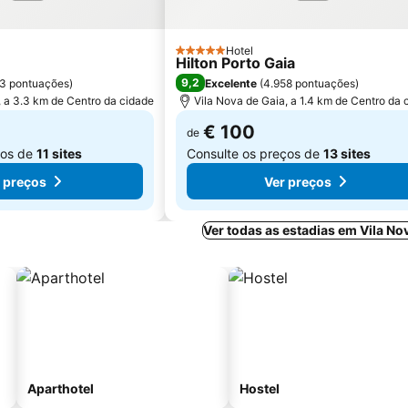
Hotel
5 Estrelas
Hilton Porto Gaia
9,2
93 pontuações
)
Excelente
(
4.958 pontuações
)
, a 3.3 km de Centro da cidade
Vila Nova de Gaia, a 1.4 km de Centro da 
€ 100
de
ços de
11 sites
Consulte os preços de
13 sites
 preços
Ver preços
Ver todas as estadias em Vila No
Aparthotel
Hostel