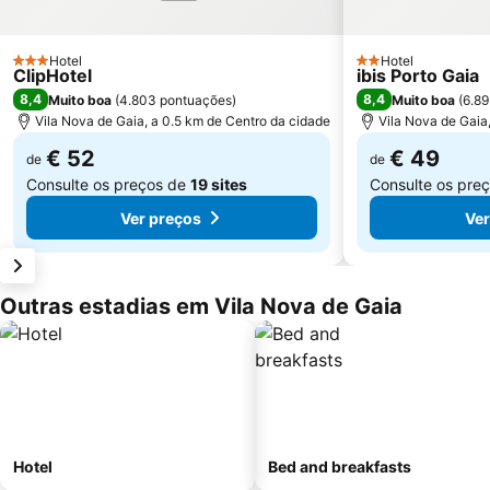
Hotel
Hotel
3 Estrelas
2 Estrelas
ClipHotel
ibis Porto Gaia
8,4
8,4
Muito boa
(
4.803 pontuações
)
Muito boa
(
6.8
Vila Nova de Gaia, a 0.5 km de Centro da cidade
Vila Nova de Gaia
€ 52
€ 49
de
de
Consulte os preços de
19 sites
Consulte os pre
Ver preços
Ver
Outras estadias em Vila Nova de Gaia
Hotel
Bed and breakfasts