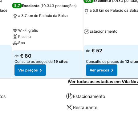
8,8
s
)
Excelente
(
7.433 pontua
8,7
Excelente
(
10.343 pontuações
)
idade
a 5.6 km de Palácio da Bols
a 3.7 km de Palácio da Bolsa
Wi-Fi grátis
Estacionamento
Piscina
Spa
€ 52
de
€ 80
de
Consulte os preços de
19 sites
Consulte os preços de
12 site
Ver preços
Ver preços
Ver todas as estadias em Vila No
tos
Estacionamento
Restaurante