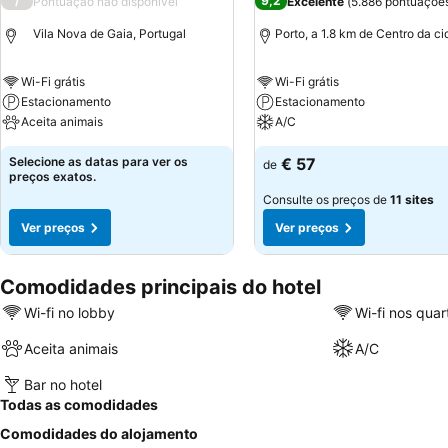
/
9,2
Pontuação não disponível
Excelente
(
5.886 pontuaçõe
Vila Nova de Gaia, Portugal
Porto, a 1.8 km de Centro da c
Wi-Fi grátis
Wi-Fi grátis
Estacionamento
Estacionamento
Aceita animais
A/C
Selecione as datas para ver os
€ 57
de
preços exatos.
Consulte os preços de
11 sites
Ver preços
Ver preços
Comodidades principais do hotel
Wi-fi no lobby
Wi-fi nos quar
Aceita animais
A/C
Bar no hotel
Todas as comodidades
Comodidades do alojamento