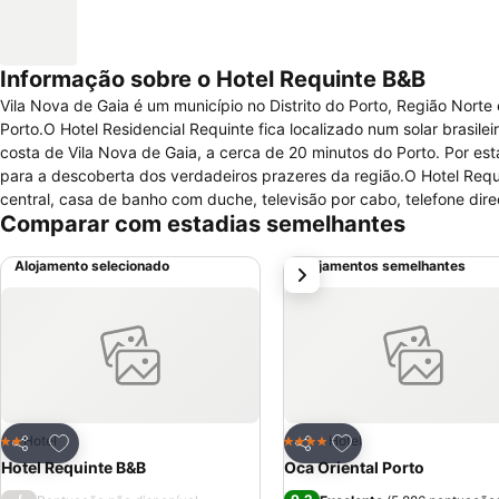
Informação sobre o Hotel Requinte B&B
Vila Nova de Gaia é um município no Distrito do Porto, Região Nort
Porto.O Hotel Residencial Requinte fica localizado num solar brasile
costa de Vila Nova de Gaia, a cerca de 20 minutos do Porto. Por est
para a descoberta dos verdadeiros prazeres da região.O Hotel Re
central, casa de banho com duche, televisão por cabo, telefone direc
Comparar com estadias semelhantes
televisão, estacionamento, lavandaria, recepção 24h, cofre na recepç
comodidades.
Alojamento selecionado
Alojamentos semelhantes
próximo
Adicionar aos favoritos
Adicionar aos favor
Hotel
Hotel
2 Estrelas
4 Estrelas
Partilhar
Partilhar
Hotel Requinte B&B
Oca Oriental Porto