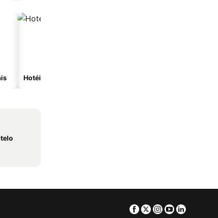
is
Hotéis com spa
Hotéis na praia
telo
Facebook
Twitter
Instagram
Youtube
Linkedin