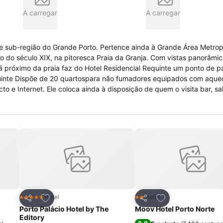
A carregar
A carregar
e e sub-região do Grande Porto. Pertence ainda à Grande Área Metrop
iro do século XIX, na pitoresca Praia da Granja. Com vistas panorâmi
á próximo da praia faz do Hotel Residencial Requinte um ponto de pa
quinte Dispõe de 20 quartospara não fumadores equipados com aque
to e Internet. Ele coloca ainda à disposição de quem o visita bar, sa
ão, centro de negócios, para os visitantes a trabalho, entre outras
itos
Adicionar aos favoritos
Adicionar aos fav
Hotel
Hotel
5 Estrelas
2 Estrelas
Partilhar
Partilhar
Porto Palácio Hotel by The
Moov Hotel Porto Norte
Editory