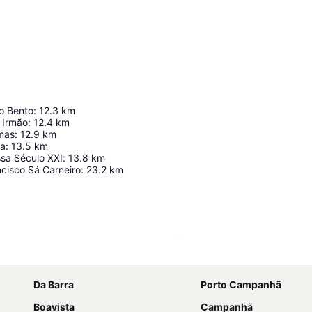
o Bento
:
12.3
km
& Irmão
:
12.4
km
mas
:
12.9
km
ca
:
13.5
km
ssa Século XXI
:
13.8
km
cisco Sá Carneiro
:
23.2
km
Ampliar mapa
Da Barra
Porto Campanhã
Boavista
Campanhã