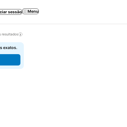
Menu
iciar sessão
 resultados
s exatos.