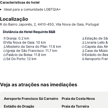
Características do hotel
Ideal para a comunidade LGBTQIA+
Localização
R do Bairro Japonês, 2, 4410-450, Vila Nova de Gaia, Portugal
Distância de Hotel Requinte B&B
Granja
:
0.2
km
Estação de Sã
Vila Nova de Gaia
:
10
km
Livraria Lello 
Mosteiro da Serra do Pilar
:
11.6
km
Capela das Al
Igreja de São Francisco
:
11.7
km
Casa da Músi
Palácio da Bolsa
:
11.8
km
Estádio do Be
Sé Do Porto
:
12
km
Aeroporto Fran
Veja as atrações nas imediações
Aeroporto Francisco Sá Carneiro
Praia da Costa Nova
Estádio do Dragão
Praia da Torreira