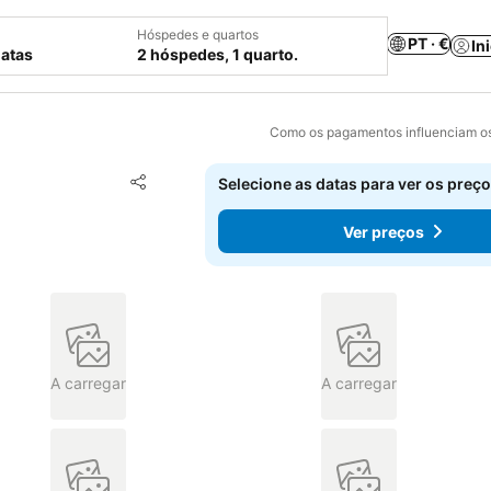
Hóspedes e quartos
PT · €
In
datas
2 hóspedes, 1 quarto.
Como os pagamentos influenciam os
Adicionar aos favoritos
Selecione as datas para ver os preço
Partilhar
Ver preços
A carregar
A carregar