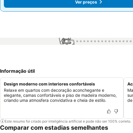
Ver preços
Ver preços
1 / 66
Informação útil
Design moderno com interiores confortáveis
Ac
Relaxe em quartos com decoração aconchegante e
Ma
elegante, camas confortáveis e piso de madeira moderno,
su
criando uma atmosfera convidativa e cheia de estilo.
de
Este resumo foi criado por inteligência artificial e pode não ser 100% correto.
Comparar com estadias semelhantes