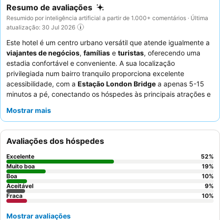
Resumo de avaliações
Resumido por inteligência artificial a partir de 1.000+ comentários · Última
atualização: 30 Jul 2026
Este hotel é um centro urbano versátil que atende igualmente a
viajantes de negócios
,
famílias
e
turistas
, oferecendo uma
estadia confortável e conveniente. A sua localização
privilegiada num bairro tranquilo proporciona excelente
acessibilidade, com a
Estação London Bridge
a apenas 5-15
minutos a pé, conectando os hóspedes às principais atrações e
centros de transporte. A propriedade distingue-se pelos seus
Mostrar mais
quartos espaçosos
com
cozinhas totalmente funcionais
e um
ginásio
bem equipado, superando os centros de fitness de
hotéis típicos. Os hóspedes elogiam consistentemente o
Avaliações dos hóspedes
pequeno-almoço delicioso e excecional
e o serviço atencioso
e amigável do
pessoal da restauração
. Para uma experiência
Excelente
52
%
mais tranquila, os hóspedes são aconselhados a solicitar um
Muito boa
19
%
quarto virado para o jardim.
Boa
10
%
Aceitável
9
%
Fraca
10
%
Mostrar avaliações