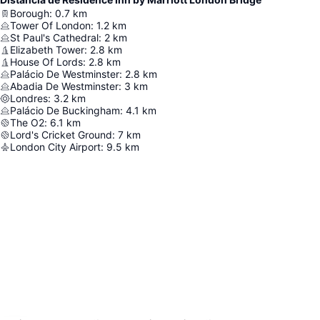
Borough
:
0.7
km
Tower Of London
:
1.2
km
St Paul's Cathedral
:
2
km
Elizabeth Tower
:
2.8
km
House Of Lords
:
2.8
km
Palácio De Westminster
:
2.8
km
Abadia De Westminster
:
3
km
Londres
:
3.2
km
Palácio De Buckingham
:
4.1
km
The O2
:
6.1
km
Lord's Cricket Ground
:
7
km
London City Airport
:
9.5
km