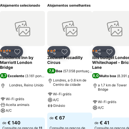
Alojamento selecionado
Alojamentos semelhantes
Hotel
Hotel
Hotel
4 Estrelas
3 Estrelas
2 Estrelas
Partilhar
Adicionar aos favoritos
Partilhar
Adicionar aos favoritos
Partilhar
Adicionar
Residence Inn by
Zedwell Piccadilly
ibis budget Londo
Marriott London
Circus
Whitechapel - Bric
Bridge
Lane
7,8
Boa
(
57.058 pontuações
)
8,7
8,0
Excelente
(
3.161 pontuações
)
Muito boa
(
8.391 
Londres, a 0.6 km de
Centro da cidade
Londres, Reino Unido
a 1.7 km de Tower
Bridge
Wi-Fi grátis
Wi-Fi grátis
A/C
Wi-Fi grátis
Aceita animais
Ginásio
A/C
A/C
€ 67
de
€ 140
€ 41
de
de
Consulte os preços de
11
Consulte os preços de
Consulte os preços 