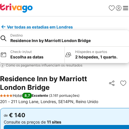
Favoritos
Iniciar
Me
Ver todas as estadias em Londres
Destino
Residence Inn by Marriott London Bridge
Check-in/out
Hóspedes e quartos
Escolha as datas
2 hóspedes, 1 quarto.
Como os pagamentos influenciam os resultados
Residence Inn by Marriott
London Bridge
Partilhar
Ad
Hotel
8,7
Excelente
(
3.161 pontuações
)
4 Estrelas
201 - 211 Long Lane, Londres, SE14PN, Reino Unido
€ 140
€ 140
de
de
Consulte os preços de
11 sites
Consulte os preços de
11 sites