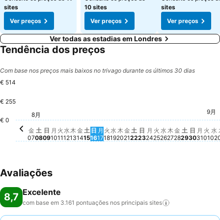
sites
10 sites
sites
Ver preços
Ver preços
Ver preços
Ver todas as estadias em Londres
Tendência dos preços
Com base nos preços mais baixos no trivago durante os últimos 30 dias
€ 514
€ 255
9月
火, 
€ 4
水
€
8月
金, 8月 07
€ 342
土, 8月 08
€ 322
土, 8月 15
€ 323
水, 8月 19
€ 317
金, 8月 14
€ 284
火, 8月 18
€ 286
火, 8月 11
€ 278
火, 8月 25
€ 272
水, 8月 26
€ 270
水, 8月 12
€ 262
土, 8月 2
€ 249
木, 8月 20
€ 238
土, 8月 22
€ 232
€ 0
月, 8月 10
€ 224
金, 8月 28
€ 224
月, 8
€ 22
木, 8月 13
€ 206
月, 8月 17
€ 210
金, 8月 21
€ 196
月, 8月 24
€ 199
日, 8月 09
€ 184
日, 8月 16
€ 181
日, 8月 
€ 171
日, 8月 23
€ 166
木, 8月 27
Não há preço
金
土
日
月
火
水
木
金
土
日
月
火
水
木
金
土
日
月
火
水
木
金
土
日
月
火
水
07
08
09
10
11
12
13
14
15
16
17
18
19
20
21
22
23
24
25
26
27
28
29
30
31
01
02
Avaliações
Excelente
8,7
com base em 3.161 pontuações nos principais
sites