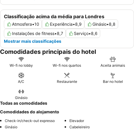
Classificação acima da média para Londres
Atmosfera
•
10
Experiência
•
8,9
Ginásio
•
8,8
Instalações de fitness
•
8,7
Serviço
•
8,6
Mostrar mais classificações
Comodidades principais do hotel
Wi-fi no lobby
Wi-fi nos quartos
Aceita animais
A/C
Restaurante
Bar no hotel
Ginásio
Todas as comodidades
Comodidades do alojamento
Check-in/check-out expresso
Elevador
Ginásio
Cabeleireiro