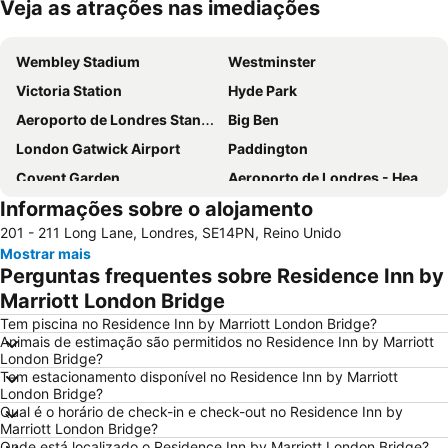
Veja as atrações nas imediações
Ampliar mapa
Wembley Stadium
Westminster
Victoria Station
Hyde Park
Aeroporto de Londres Stansted
Big Ben
London Gatwick Airport
Paddington
Covent Garden
Aeroporto de Londres - Heathrow
Informações sobre o alojamento
Liverpool Street Station
Soho
201 - 211 Long Lane, Londres, SE14PN, Reino Unido
Kings Cross
Metrô de Londres
Mostrar mais
Paddington Station
Piccadilly Circus
Perguntas frequentes sobre Residence Inn by
South Kensington
Kensington
Marriott London Bridge
Camden Town
The O2 Arena
Tem piscina no Residence Inn by Marriott London Bridge?
Animais de estimação são permitidos no Residence Inn by Marriott
Victoria
Grosvenor Victoria Casino
London Bridge?
Tem estacionamento disponível no Residence Inn by Marriott
Picadilly Circus Station
London Luton Airport
London Bridge?
Wembley
Palácio de Buckingham
Qual é o horário de check-in e check-out no Residence Inn by
Marriott London Bridge?
ExCeL
Notting Hill
Onde está localizado o Residence Inn by Marriott London Bridge?