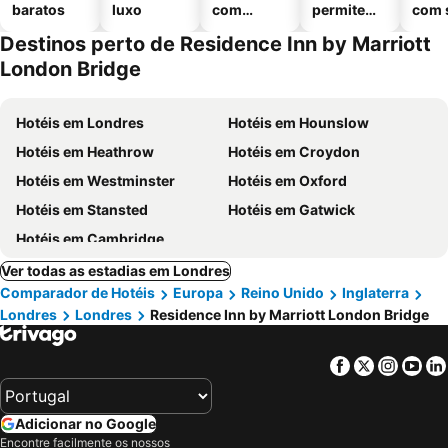
baratos
luxo
com
permitem
com 
piscinas
animais
Destinos perto de Residence Inn by Marriott
London Bridge
Hotéis em Londres
Hotéis em Hounslow
Hotéis em Heathrow
Hotéis em Croydon
Hotéis em Westminster
Hotéis em Oxford
Hotéis em Stansted
Hotéis em Gatwick
Hotéis em Cambridge
Ver todas as estadias em Londres
Comparador de Hotéis
Europa
Reino Unido
Inglaterra
Londres
Londres
Residence Inn by Marriott London Bridge
Facebook
Twitter
Insta
Yo
Adicionar no Google
Encontre facilmente os nossos