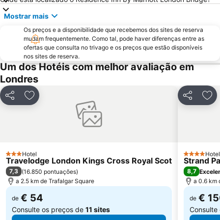
Trafalgar Square
Tower Bridge
Mostrar mais
London Bridge
Oxford Street
Os preços e a disponibilidade que recebemos dos sites de reserva
St Pancras Station
Passeando a Pé em Londres
mudam frequentemente. Como tal, pode haver diferenças entre as
ofertas que consulta no trivago e os preços que estão disponíveis
King's Cross Station
Tottenham Hotspur Stadium
nos sites de reserva.
Um dos Hotéis com melhor avaliação em
Waterloo Station
Bloomsbury
Londres
Aeroporto da Cidade de Londres
Stratford Station
Earls Court
Marylebone
Partilhar
Adicionar aos favoritos
Partilhar
Adi
Tottenham
Bayswater
British Airways London Eye
Russell Square
Battersea
Mayfair
Museu Britânico
Shoreditch
Hotel
Hotel
3 Estrelas
4 Estrelas
Travelodge London Kings Cross Royal Scot
Strand P
7,3
8,7
(
16.850 pontuações
)
Excele
a 2.5 km de Trafalgar Square
a 0.6 km 
€ 54
€ 1
de
de
Consulte os preços de
11 sites
Consulte