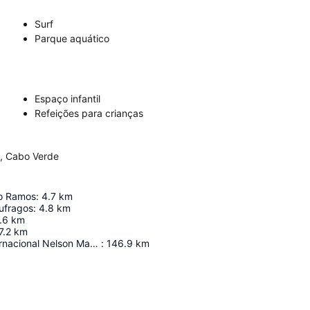
Surf
Parque aquático
Espaço infantil
Refeições para crianças
i, Cabo Verde
io Ramos
:
4.7
km
ufragos
:
4.8
km
.6
km
7.2
km
Aeroporto Internacional Nelson Mandela
:
146.9
km