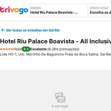
Destino
Check-in/out
Escolha as 
Ver todas as estadias em Sal Rei
Hotel Riu Palace Boavista - All Inclusi
Hotel
Excelente
(
8.264 pontuações
)
9,3
5 Estrelas
Lote HO-1, Urb. Morrinho De Baguincho Praia de Boca Salina, Sal Re
A carregar