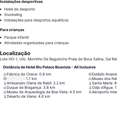
Instalações desportivas
Hotel de desporto
Snorkeling
Instalações para desportos aquáticos
Para crianças
Parque infantil
Atividades organizadas para crianças
Localização
Lote HO-1, Urb. Morrinho De Baguincho Praia de Boca Salina, Sal Re
Distância de Hotel Riu Palace Boavista - All Inclusive
Fábrica da Chave
:
0.8
km
Estádio Arsen
:
1.7
km
Museu dos Ná
Artesanato Olaria de Rabil
:
2.2
km
Santa Maria
:
8
Duque de Bragança
:
3.8
km
Odjo d’Água
:
1
Museu de Arqueologia da Boa Vista
:
4.5
km
Deserto de Viana
:
4.6
km