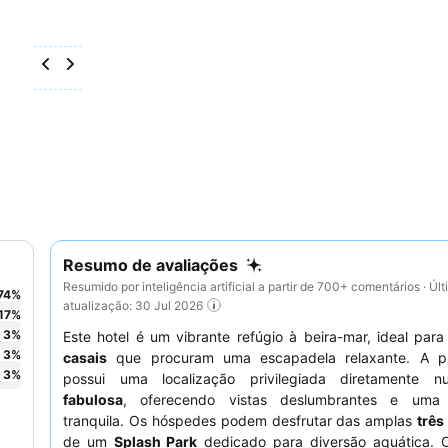
Resumo de avaliações
Resumido por inteligência artificial a partir de 700+ comentários · Úl
74
%
atualização: 30 Jul 2026
17
%
3
%
Este hotel é um vibrante refúgio à beira-mar, ideal par
3
%
casais
que procuram uma escapadela relaxante. A pr
3
%
possui uma localização privilegiada diretamente
fabulosa
, oferecendo vistas deslumbrantes e uma 
tranquila. Os hóspedes podem desfrutar das amplas
três
de um
Splash Park
dedicado para diversão aquática.