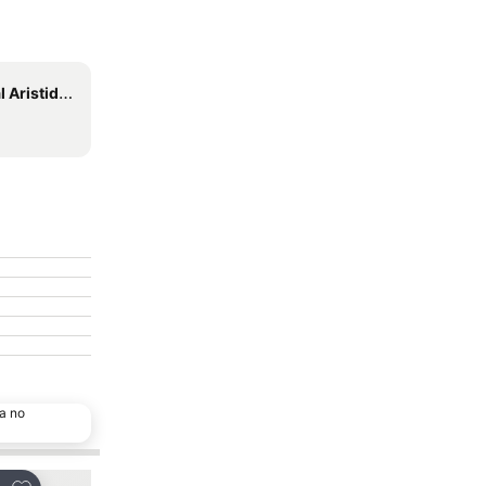
des Pereira
a no