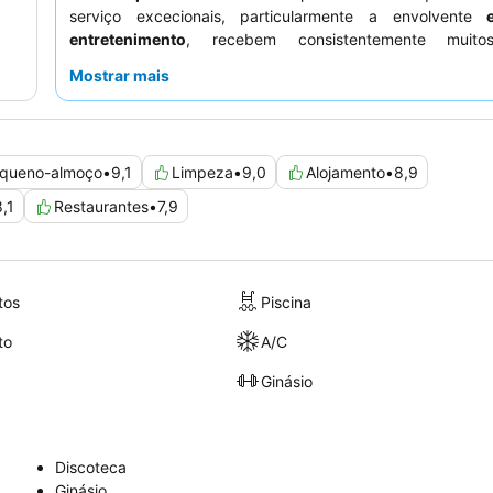
serviço excecionais, particularmente a envolvente
entretenimento
, recebem consistentemente muitos
complementando as diversas e deliciosas ofertas cul
Mostrar mais
restaurante principal Africa. Para uma experiência verd
serena, considere um quarto com vista para a
área ajar
cuidada.
queno-almoço
•
9,1
Limpeza
•
9,0
Alojamento
•
8,9
8,1
Restaurantes
•
7,9
tos
Piscina
to
A/C
Ginásio
Discoteca
Ginásio