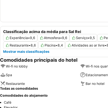
Classificação acima da média para Sal Rei
Experiência
•
9,6
Atmosfera
•
9,6
Serviço
•
9,5
Pe
Restaurante
•
8,6
Piscina
•
8,4
Atividades ao ar livre
•
Mostrar mais classificações
Comodidades principais do hotel
Wi-fi no lobby
Wi-fi nos quar
Spa
Estacionamen
Restaurante
Bar no hotel
Todas as comodidades
Comodidades do alojamento
Café
Elevador