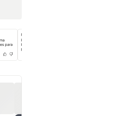
Spa relaxante com piscina coberta
uma
Relaxe no spa de serviço completo, que inclui piscina c
tes para
banheira de hidromassagem e sauna, oferecendo um re
para mimos e rejuvenescimento.