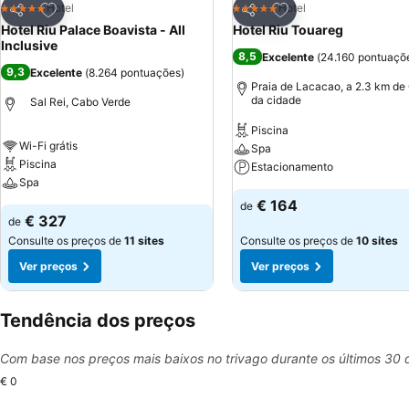
Adicionar aos favoritos
Adicionar aos favor
Hotel
Hotel
5 Estrelas
5 Estrelas
Partilhar
Partilhar
Hotel Riu Palace Boavista - All
Hotel Riu Touareg
Inclusive
8,5
Excelente
(
24.160 pontuaçõ
9,3
Excelente
(
8.264 pontuações
)
Praia de Lacacao, a 2.3 km de
da cidade
Sal Rei, Cabo Verde
Piscina
Wi-Fi grátis
Spa
Piscina
Estacionamento
Spa
€ 164
de
€ 327
de
Consulte os preços de
11 sites
Consulte os preços de
10 sites
Ver preços
Ver preços
Tendência dos preços
Com base nos preços mais baixos no trivago durante os últimos 30 
€ 0