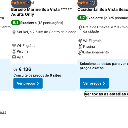
itos
Adicionar aos favoritos
Adicionar aos fav
Hotel
Hotel
5 Estrelas
4 Estrelas
Partilhar
Partilhar
Barceló Marine Boa Vista *****
Occidental Boa Vista Bea
Adults Only
8,7
es
)
Excelente
(
2.325 pontua
9,3
Excelente
(
18 pontuações
)
 Centro
Praia de Chaves, a 2.9 km d
da cidade
Sal Rei, a 2.6 km de Centro da cidade
Wi-Fi grátis
Wi-Fi grátis
Piscina
Piscina
Estacionamento
A/C
Selecione as datas para ver 
preços exatos.
€ 136
de
Consulte os preços de
6 sites
Ver preços
Ver preços
Ver todas as estadias 
dias