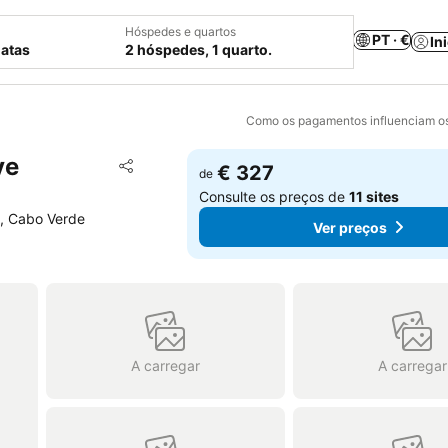
Hóspedes e quartos
PT · €
In
datas
2 hóspedes, 1 quarto.
Como os pagamentos influenciam os
ve
Adicionar aos favoritos
€ 327
de
Partilhar
Consulte os preços de
11 sites
i, Cabo Verde
Ver preços
A carregar
A carregar