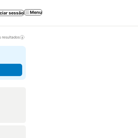
Menu
iciar sessão
 resultados