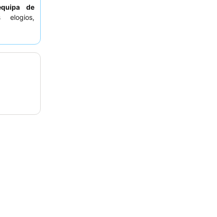
equipa de
 elogios,
inárias do
adeiramente
dinada
bem