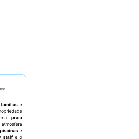
tima
a
famílias
e
opriedade
 numa
praia
atmosfera
 piscinas
e
 O
staff
e o