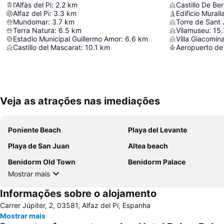
l'Alfàs del Pi
:
2.2
km
Castillo De Ber
Alfaz del Pi
:
3.3
km
Edificio Murall
Mundomar
:
3.7
km
Torre de Sant
Terra Natura
:
6.5
km
Vilamuseu
:
15.
Estadio Municipal Guillermo Amor
:
6.6
km
Villa Giacomin
Castillo del Mascarat
:
10.1
km
Veja as atrações nas imediações
Poniente Beach
Playa del Levante
Playa de San Juan
Altea beach
Benidorm Old Town
Benidorm Palace
Mostrar mais
Informações sobre o alojamento
Carrer Júpiter, 2, 03581, Alfaz del Pi, Espanha
Mostrar mais