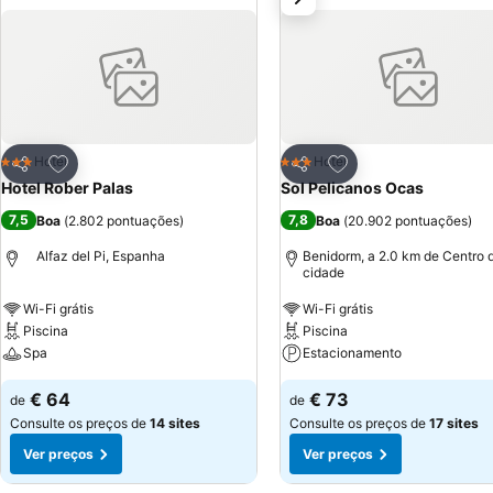
Adicionar aos favoritos
Adicionar aos favor
Hotel
Hotel
3 Estrelas
3 Estrelas
Partilhar
Partilhar
Hotel Rober Palas
Sol Pelicanos Ocas
7,5
7,8
Boa
(
2.802 pontuações
)
Boa
(
20.902 pontuações
)
Alfaz del Pi, Espanha
Benidorm, a 2.0 km de Centro 
cidade
Wi-Fi grátis
Wi-Fi grátis
Piscina
Piscina
Spa
Estacionamento
€ 64
€ 73
de
de
Consulte os preços de
14 sites
Consulte os preços de
17 sites
Ver preços
Ver preços