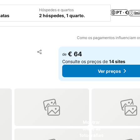
Hóspedes e quartos
PT · €
In
datas
2 hóspedes, 1 quarto.
Como os pagamentos influenciam os
Adicionar aos favoritos
€ 64
de
Partilhar
Consulte os preços de
14 sites
Ver preços