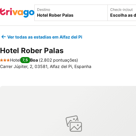
Destino
Check-in/out
Escolha as 
Ver todas as estadias em Alfaz del Pi
Hotel Rober Palas
Hotel
Boa
(
2.802 pontuações
)
7,5
3 Estrelas
Carrer Júpiter, 2, 03581, Alfaz del Pi, Espanha