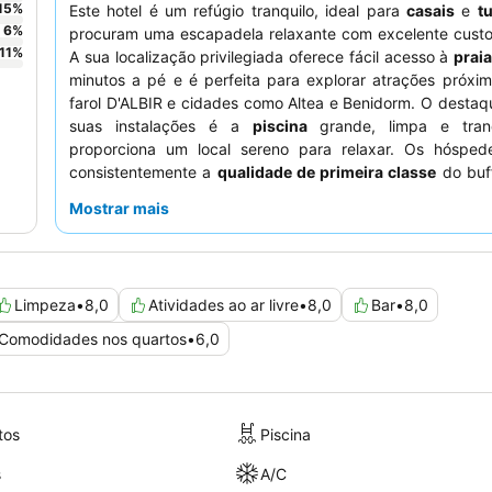
15
%
Este hotel é um refúgio tranquilo, ideal para
casais
e
tu
6
%
procuram uma escapadela relaxante com excelente custo-
11
%
A sua localização privilegiada oferece fácil acesso à
praia
minutos a pé e é perfeita para explorar atrações próxi
farol D'ALBIR e cidades como Altea e Benidorm. O destaq
suas instalações é a
piscina
grande, limpa e tranq
proporciona um local sereno para relaxar. Os hósped
consistentemente a
qualidade de primeira classe
do buff
da cozinha e o
staff
excecionalmente simpático e atenc
Mostrar mais
uma experiência mais tranquila, os hóspedes devem 
solicitar um quarto virado para o jardim.
Limpeza
•
8,0
Atividades ao ar livre
•
8,0
Bar
•
8,0
Comodidades nos quartos
•
6,0
tos
Piscina
s
A/C