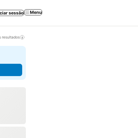
Menu
iciar sessão
 resultados