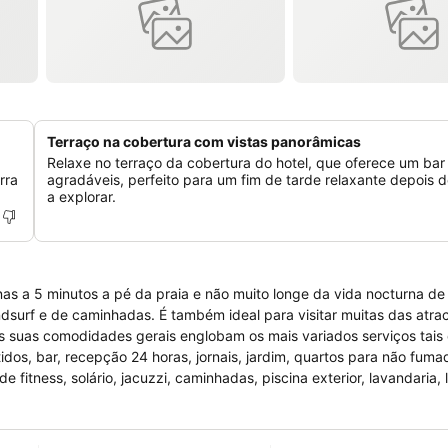
Terraço na cobertura com vistas panorâmicas
Relaxe no terraço da cobertura do hotel, que oferece um bar 
rra
agradáveis, perfeito para um fim de tarde relaxante depois 
a explorar.
enas a 5 minutos a pé da praia e não muito longe da vida nocturna d
ndsurf e de caminhadas. É também ideal para visitar muitas das atr
 As suas comodidades gerais englobam os mais variados serviços tai
dos, bar, recepção 24 horas, jornais, jardim, quartos para não fuma
 fitness, solário, jacuzzi, caminhadas, piscina exterior, lavandaria,
upcial,Internet, posto de turismo, fax e fotocopiadora e serviço de bi
 clientes tenham uma excelente estadia com casa de banho comple
scolha!