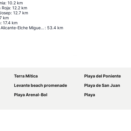
nia
:
10.2
km
a Roja
:
12.2
km
 Josep
:
12.7
km
7
km
a
:
17.4
km
Aeropuerto de Alicante-Elche Miguel Hernández
:
53.4
km
Ampliar mapa
Terra Mítica
Playa del Poniente
Levante beach promenade
Playa de San Juan
Playa Arenal-Bol
Playa