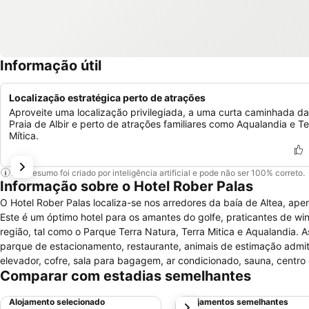
Informação útil
Localização estratégica perto de atrações
Aproveite uma localização privilegiada, a uma curta caminhada da
Praia de Albir e perto de atrações familiares como Aqualandia e Te
Mítica.
Este resumo foi criado por inteligência artificial e pode não ser 100% correto.
Informação sobre o Hotel Rober Palas
O Hotel Rober Palas localiza-se nos arredores da baía de Altea, ap
Este é um óptimo hotel para os amantes do golfe, praticantes de wi
região, tal como o Parque Terra Natura, Terra Mitica e Aqualandia.
parque de estacionamento, restaurante, animais de estimação admiti
elevador, cofre, sala para bagagem, ar condicionado, sauna, centro de
Comparar com estadias semelhantes
seco, barbeiro e instituto de beleza, serviço de engomadoria, suite n
seus 82 quartos estão igualmente bem equipados para que os seus
Alojamento selecionado
Alojamentos semelhantes
próximo
e banheira, televisão, telefone, ar condicionado e rádio. Excelente e