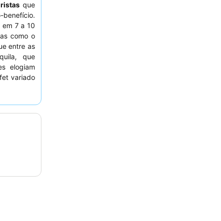
ristas
que
benefício.
em 7 a 10
mas como o
ue entre as
uila, que
es elogiam
et variado
ioso. Para
considerar