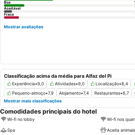
Boa
Aceitável
Fraca
Mostrar avaliações
Classificação acima da média para Alfaz del Pi
Experiência
•
9,0
Atividades
•
9,0
Localização
•
8,4
Pequeno-almoço
•
7,9
Alojamento
•
7,4
Restaurantes
•
6,7
Mostrar mais classificações
Comodidades principais do hotel
Wi-fi no lobby
Wi-fi nos quar
Spa
Aceita animai