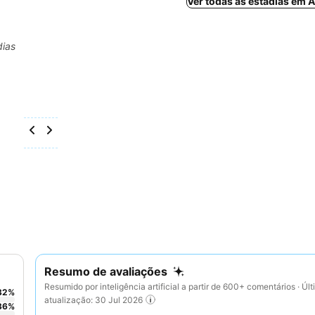
Ver todas as estadias em Al
dias
Resumo de avaliações
Resumido por inteligência artificial a partir de 600+ comentários · Úl
32
%
atualização: 30 Jul 2026
36
%