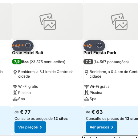
itos
Adicionar aos favoritos
Adicionar aos fav
Hotel
Hotel
4 Estrelas
3 Estrelas
Partilhar
Partilhar
Gran Hotel Bali
Port Fiesta Park
7,9
7,3
Boa
(
23.875 pontuações
)
(
14.567 pontuações
)
da
Benidorm, a 3.1 km de Centro da
Benidorm, a 0.4 km de Cent
cidade
cidade
Wi-Fi grátis
Wi-Fi grátis
Piscina
Piscina
Spa
Spa
€ 77
€ 63
de
de
Consulte os preços de
12 sites
Consulte os preços de
13 site
Ver preços
Ver preços