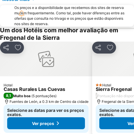
Os preços e a disponibilidade que recebemos dos sites de reserva
mudam frequentemente. Como tal, pode haver diferenças entre as
ofertas que consulta no trivago e os preços que estão disponíveis
nos sites de reserva.
Um dos Hotéis com melhor avaliação em
Fregenal de la Sierra
Partilhar
Adicionar aos favoritos
Partilhar
Adicionar 
Hotel
Hotel
2 Estrelas
Casas Rurales Las Cuevas
Sierra Fregenal
8,1
/
Muito boa
(
5 pontuações
)
Pontuação não dispon
Fuentes de León, a 0.3 km de Centro da cidade
Fregenal de la Sier
Selecione as datas para ver os preços
Selecione as dat
exatos.
exatos.
Ver preços
Ver