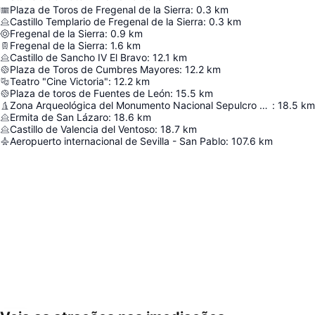
Plaza de Toros de Fregenal de la Sierra
:
0.3
km
Castillo Templario de Fregenal de la Sierra
:
0.3
km
Fregenal de la Sierra
:
0.9
km
Fregenal de la Sierra
:
1.6
km
Castillo de Sancho IV El Bravo
:
12.1
km
Plaza de Toros de Cumbres Mayores
:
12.2
km
Teatro "Cine Victoria"
:
12.2
km
Plaza de toros de Fuentes de León
:
15.5
km
Zona Arqueológica del Monumento Nacional Sepulcro Megalítico de la Granja del Toriñuelo
:
18.5
km
Ermita de San Lázaro
:
18.6
km
Castillo de Valencia del Ventoso
:
18.7
km
Aeropuerto internacional de Sevilla - San Pablo
:
107.6
km