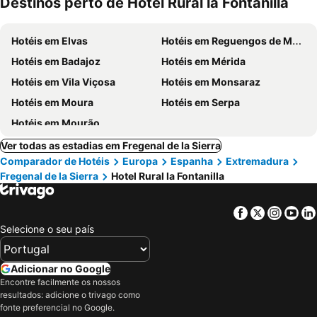
Destinos perto de Hotel Rural la Fontanilla
Hotéis em Elvas
Hotéis em Reguengos de Monsaraz
Hotéis em Badajoz
Hotéis em Mérida
Hotéis em Vila Viçosa
Hotéis em Monsaraz
Hotéis em Moura
Hotéis em Serpa
Hotéis em Mourão
Ver todas as estadias em Fregenal de la Sierra
Comparador de Hotéis
Europa
Espanha
Extremadura
Fregenal de la Sierra
Hotel Rural la Fontanilla
Facebook
Twitter
Insta
Yo
Selecione o seu país
Adicionar no Google
Encontre facilmente os nossos
resultados: adicione o trivago como
fonte preferencial no Google.