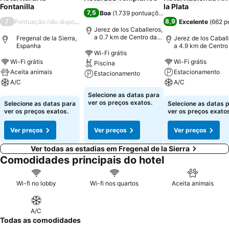
Fontanilla
la Plata
7,5
Boa
(
1.739 pontuações
)
/
8,9
Pontuação não disponível
Excelente
(
662 p
Jerez de los Caballeros,
a 0.7 km de Centro da
Fregenal de la Sierra,
Jerez de los Caball
cidade
Espanha
a 4.9 km de Centro
Wi-Fi grátis
cidade
Wi-Fi grátis
Wi-Fi grátis
Piscina
Aceita animais
Estacionamento
Estacionamento
A/C
A/C
Ver preços
Selecione as datas para
Ver preços
Ver preços
ver os preços exatos.
Selecione as datas para
Selecione as datas 
ver os preços exatos.
ver os preços exatos
Ver preços
Ver preços
Ver preços
Ver todas as estadias em Fregenal de la Sierra
Comodidades principais do hotel
Wi-fi no lobby
Wi-fi nos quartos
Aceita animais
A/C
Todas as comodidades