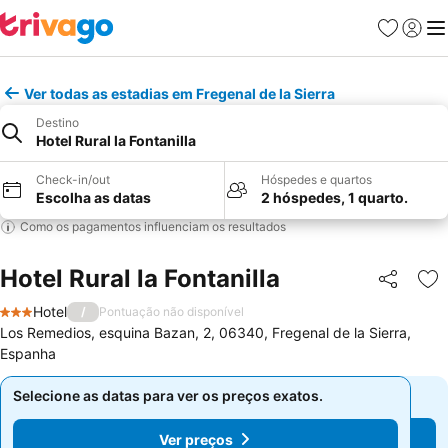
Favoritos
Iniciar
Me
Ver todas as estadias em Fregenal de la Sierra
Destino
Hotel Rural la Fontanilla
Check-in/out
Hóspedes e quartos
Escolha as datas
2 hóspedes, 1 quarto.
Como os pagamentos influenciam os resultados
Hotel Rural la Fontanilla
Partilhar
Ad
Hotel
/
Pontuação não disponível
3 Estrelas
Los Remedios, esquina Bazan, 2, 06340, Fregenal de la Sierra,
Espanha
Selecione as datas para ver os preços exatos.
Selecione as datas para ver os preços exatos.
Ver preços
Ver preços